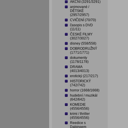
AKČNÍ (3291/3291)
animované /
DĚTSKÉ
(2957/2957)
CVIČENÍ (70/70)
časopis s DVD
(11/11)
ČESKÉ FILMY
(3027/3027)
disney (558/558)
DOBRODRUŽNÝ
(1771/1771)
dokumenty
(1178/1178)
DRAMA
(4013/4013)
erotický (217/217)
HISTORICKÝ
(742/742)
horror (1668/1668)
hudební / muzikál
(642/642)
KOMEDIE
(4556/4556)
krimi / thriller
(4556/4556)
Reedice s
Dabingem