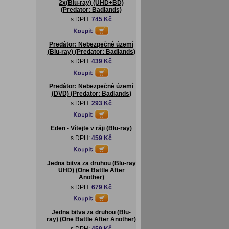
2x(Blu-ray) (UHD+BD)
(Predator: Badlands)
s DPH:
745 Kč
Predátor: Nebezpečné území
(Blu-ray) (Predator: Badlands)
s DPH:
439 Kč
Predátor: Nebezpečné území
(DVD) (Predator: Badlands)
s DPH:
293 Kč
Eden - Vítejte v ráji (Blu-ray)
s DPH:
459 Kč
Jedna bitva za druhou (Blu-ray
UHD) (One Battle After
Another)
s DPH:
679 Kč
Jedna bitva za druhou (Blu-
ray) (One Battle After Another)