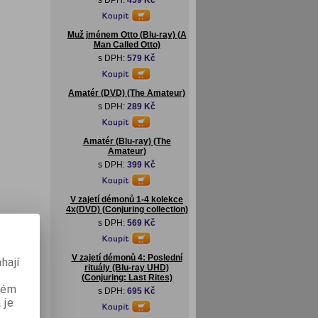
s DPH:
459 Kč
Muž jménem Otto (Blu-ray) (A
Man Called Otto)
s DPH:
579 Kč
Amatér (DVD) (The Amateur)
s DPH:
289 Kč
Amatér (Blu-ray) (The
Amateur)
s DPH:
399 Kč
V zajetí démonů 1-4 kolekce
4x(DVD) (Conjuring collection)
s DPH:
569 Kč
V zajetí démonů 4: Poslední
hají
rituály (Blu-ray UHD)
(Conjuring: Last Rites)
aném
s DPH:
695 Kč
 je