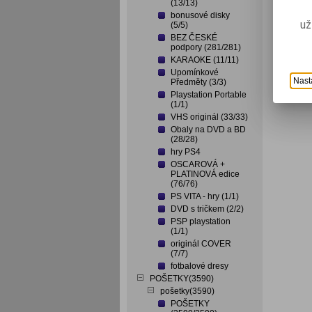
(13/13)
bonusové disky
už
(5/5)
BEZ ČESKÉ
podpory (281/281)
KARAOKE (11/11)
Upomínkové
Nast
Předměty (3/3)
Playstation Portable
(1/1)
VHS originál (33/33)
Obaly na DVD a BD
(28/28)
hry PS4
OSCAROVÁ +
PLATINOVÁ edice
(76/76)
PS VITA - hry (1/1)
DVD s tričkem (2/2)
PSP playstation
(1/1)
originál COVER
(7/7)
fotbalové dresy
POŠETKY(3590)
pošetky(3590)
POŠETKY