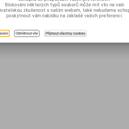
Blokování některých typů souborů může mít vliv na vaši
ivatelskou zkušenost s naším webem, také nebudeme scho
poskytnout vám nabídku na základě vašich preferencí.
avení
Odmítnout vše
Přijmout všechny cookies