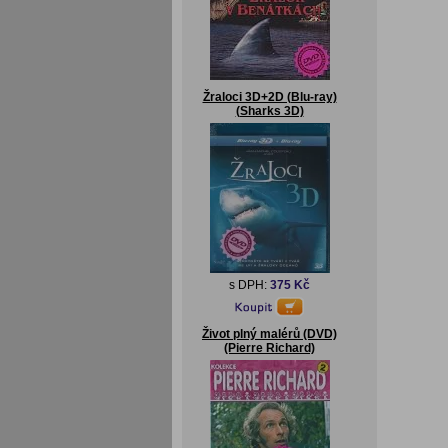
Žraloci 3D+2D (Blu-ray)
(Sharks 3D)
s DPH:
375 Kč
Život plný malérů (DVD)
(Pierre Richard)