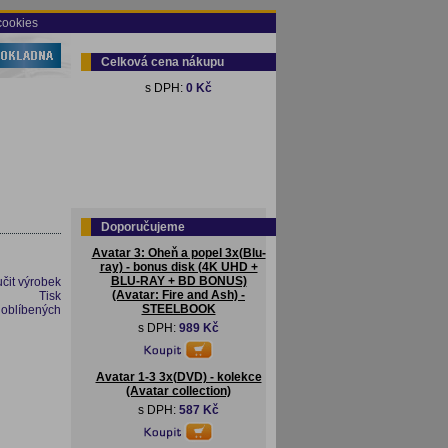
cookies
Celková cena nákupu
s DPH:
0 Kč
Doporučujeme
Avatar 3: Oheň a popel 3x(Blu-
ray) - bonus disk (4K UHD +
BLU-RAY + BD BONUS)
čit výrobek
(Avatar: Fire and Ash) -
Tisk
STEELBOOK
 oblíbených
s DPH:
989 Kč
Avatar 1-3 3x(DVD) - kolekce
(Avatar collection)
s DPH:
587 Kč