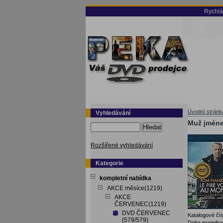
Rychlá
Úvodní stránk
Vyhledávání
Muž jménem
Hledat
Rozšířené vyhledávání
Kategorie
kompletní nabídka
AKCE měsíce(1219)
AKCE
ČERVENEC(1219)
DVD ČERVENEC
Katalogové čís
(579/579)
Doba expedice