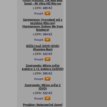
(UHD) (Furiosa: The Mad Max
Saga) - 4K Ultra HD Blu-ray
s DPH:
489 Kč
Springsteen: Vysvoboď mě z
neznáma (Blu-ray)
(Springsteen: Deliver Me from
Nowhere)
s DPH:
394 Kč
Běžící muž (2025) (DVD)
(Running Man)
s DPH:
322 Kč
Zootropolis: Město zvířat
kolekce 1.+2. kolekce 2x(DVD)
s DPH:
395 Kč
Zootropolis: Město zvířat 2
(DVD)
s DPH:
322 Kč
Predátor: Nebezpečné území