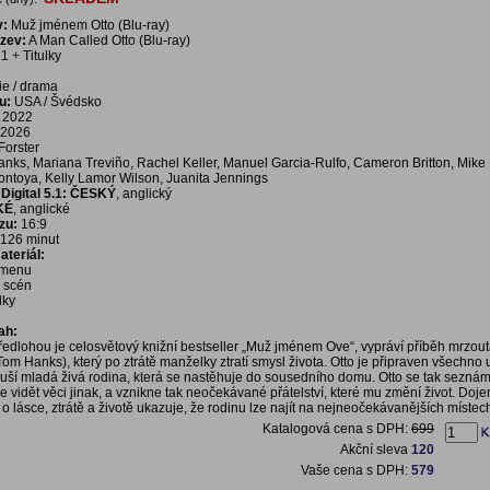
v:
Muž jménem Otto (Blu-ray)
ázev:
A Man Called Otto (Blu-ray)
1 + Titulky
e / drama
u:
USA / Švédsko
2022
2026
Forster
ks, Mariana Treviño, Rachel Keller, Manuel Garcia-Rulfo, Cameron Britton, Mike B
ontoya, Kelly Lamor Wilson, Juanita Jennings
Digital 5.1: ČESKÝ
, anglický
KÉ
, anglické
zu:
16:9
126 minut
teriál:
í menu
a scén
dky
ah:
předlohou je celosvětový knižní bestseller „Muž jménem Ove“, vypráví příběh mrzout
m Hanks), který po ztrátě manželky ztratí smysl života. Otto je připraven všechno u
uší mladá živá rodina, která se nastěhuje do sousedního domu. Otto se tak seznámí
e vidět věci jinak, a vznikne tak neočekávané přátelství, které mu změní život. Doj
 o lásce, ztrátě a životě ukazuje, že rodinu lze najít na nejneočekávanějších místec
Katalogová cena s DPH:
699
Akční sleva
120
Vaše cena s DPH:
579