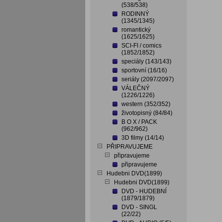
(538/538)
RODINNÝ
(1345/1345)
romantický
(1625/1625)
SCI-FI / comics
(1852/1852)
speciály (143/143)
sportovní (16/16)
seriály (2097/2097)
VÁLEČNÝ
(1226/1226)
western (352/352)
životopisný (84/84)
B O X / PACK
(962/962)
3D filmy (14/14)
PŘIPRAVUJEME
připravujeme
připravujeme
Hudebni DVD(1899)
Hudebni DVD(1899)
DVD - HUDEBNÍ
(1879/1879)
DVD - SINGL
(22/22)