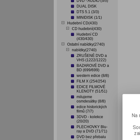
DVD - AUDIO (5/5)
DUAL DISK
DTS 5.1 (3/3)
MINIDISK (1/1)
Hudební CD(430)
CD hudební(430)
Hudební CD
(430/430)
Ostatní nabídky(2740)
nabídky(2740)
ZRUŠENÉ DVD a
VHS (1222/1222)
BAZAROVÉ DVD a
BD (699/699)
western edice (8/8)
FILM X (254/254)
EDICE FILMOVÉ
KLENOTY (51/51)
milujeme
osmdesátky (8/8)
edice historických
filmů (7/7)
Na 
3DVD - kolekce
(20/20)
Sou
PLECHOVKY Blu-
ray a DVD (71/71)
za
DVD bez přebalu