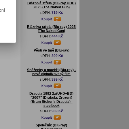
Bláznivá střela (Blu-ray UHD)
2025 (The Naked Gun)
pni
s DPH:
719 Kč
Bláznivá střela (Blu-ray) 2025
(The Naked Gun)
s DPH:
444 Kč
Pěsti ve tmě (Blu-ray)
s DPH:
399 Kč
Sněženky a machři (Blu-ray) -
nově digitalizovaný film
s DPH:
399 Kč
Dracula 1992 2x(UHD+BD)
"2007" (Drákula: Zrození)
(Bram Stoker's Dracula) -
steelbook
s DPH:
989 Kč
Společník (Blu-ray)