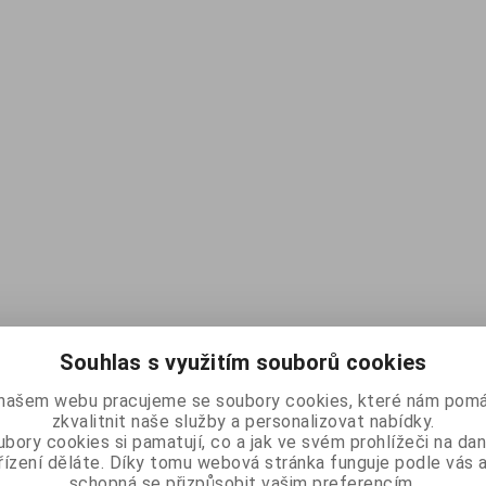
Souhlas s využitím souborů cookies
našem webu pracujeme se soubory cookies, které nám pomá
zkvalitnit naše služby a personalizovat nabídky.
bory cookies si pamatují, co a jak ve svém prohlížeči na d
řízení děláte. Díky tomu webová stránka funguje podle vás a
schopná se přizpůsobit vašim preferencím.