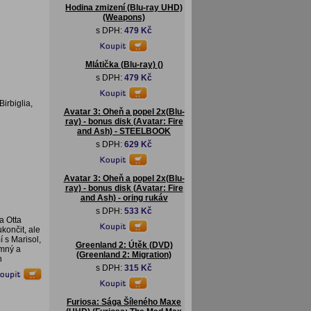
Hodina zmizení (Blu-ray UHD)
(Weapons)
s DPH:
479 Kč
Mlátička (Blu-ray) ()
s DPH:
479 Kč
irbiglia,
Avatar 3: Oheň a popel 2x(Blu-
ray) - bonus disk (Avatar: Fire
and Ash) - STEELBOOK
s DPH:
629 Kč
Avatar 3: Oheň a popel 2x(Blu-
ray) - bonus disk (Avatar: Fire
and Ash) - oring rukáv
s DPH:
533 Kč
a Otta
končit, ale
 s Marisol,
Greenland 2: Útěk (DVD)
emný a
(Greenland 2: Migration)
h
s DPH:
315 Kč
Furiosa: Sága Šíleného Maxe