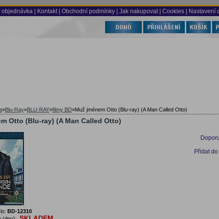
 objednávka
|
Kontakt
|
Obchodní podmínky
|
Jak nakupovat
| Cookies
| Nastavení 
a
»
Blu-Ray
»
BLU-RAY
»
filmy BD
»
Muž jménem Otto (Blu-ray) (A Man Called Otto)
 Otto (Blu-ray) (A Man Called Otto)
Doporu
Přidat do
lo:
BD-12310
SKLADEM
 (dny):