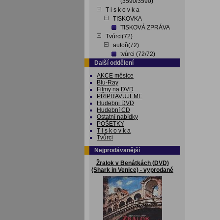
(3590/3590)
T i s k o v k a
TISKOVKA
TISKOVÁ ZPRÁVA
Tvůrci(72)
autoři(72)
tvůrci (72/72)
Další oddělení
AKCE měsíce
Blu-Ray
Filmy na DVD
PŘIPRAVUJEME
Hudebni DVD
Hudební CD
Ostatní nabídky
POŠETKY
T i s k o v k a
Tvůrci
Nejprodávanější
Žralok v Benátkách (DVD)
(Shark in Venice) - vyprodané