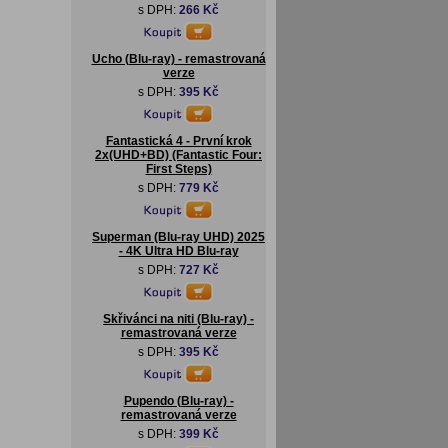
s DPH:
266 Kč
Ucho (Blu-ray) - remastrovaná
verze
s DPH:
395 Kč
Fantastická 4 - První krok
2x(UHD+BD) (Fantastic Four:
First Steps)
s DPH:
779 Kč
Superman (Blu-ray UHD) 2025
- 4K Ultra HD Blu-ray
s DPH:
727 Kč
Skřivánci na niti (Blu-ray) -
remastrovaná verze
s DPH:
395 Kč
Pupendo (Blu-ray) -
remastrovaná verze
s DPH:
399 Kč