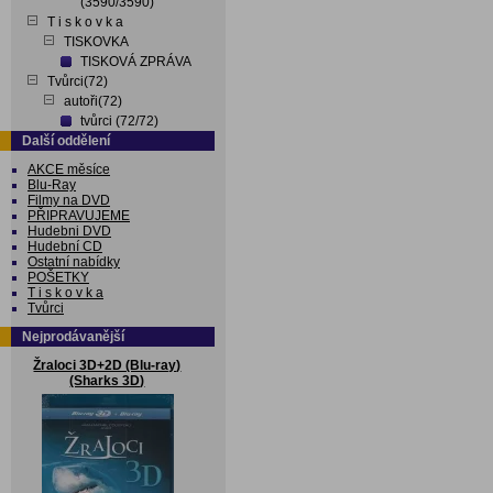
(3590/3590)
T i s k o v k a
TISKOVKA
TISKOVÁ ZPRÁVA
Tvůrci(72)
autoři(72)
tvůrci (72/72)
Další oddělení
AKCE měsíce
Blu-Ray
Filmy na DVD
PŘIPRAVUJEME
Hudebni DVD
Hudební CD
Ostatní nabídky
POŠETKY
T i s k o v k a
Tvůrci
Nejprodávanější
Žraloci 3D+2D (Blu-ray)
(Sharks 3D)