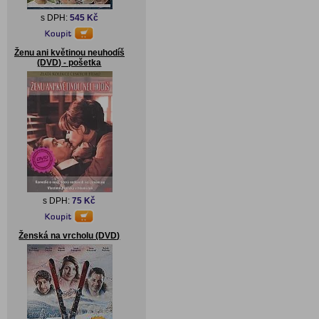
s DPH:
545 Kč
Ženu ani květinou neuhodíš
(DVD) - pošetka
s DPH:
75 Kč
Ženská na vrcholu (DVD)