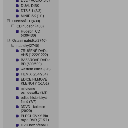
DVD - AUDIO (5/5)
DUAL DISK
DTS 5.1 (3/3)
MINIDISK (1/1)
Hudební CD(430)
CD hudební(430)
Hudební CD
(430/430)
Ostatní nabídky(2740)
nabídky(2740)
ZRUŠENÉ DVD a
VHS (1222/1222)
BAZAROVÉ DVD a
BD (699/699)
western edice (8/8)
FILM X (254/254)
EDICE FILMOVÉ
KLENOTY (51/51)
milujeme
osmdesátky (8/8)
edice historických
filmů (7/7)
3DVD - kolekce
(20/20)
PLECHOVKY Blu-
ray a DVD (71/71)
DVD bez přebalu