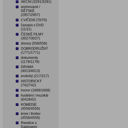
AKČNÍ (3291/3291)
animované /
DĚTSKÉ
(2957/2957)
CVIČENÍ (70/70)
časopis s DVD
(11/11)
ČESKÉ FILMY
(3027/3027)
disney (558/558)
DOBRODRUŽNÝ
(1771/1771)
dokumenty
(1178/1178)
DRAMA
(4013/4013)
erotický (217/217)
HISTORICKÝ
(742/742)
horror (1668/1668)
hudební / muzikál
(642/642)
KOMEDIE
(4556/4556)
krimi / thriller
(4556/4556)
Reedice s
Dabingem