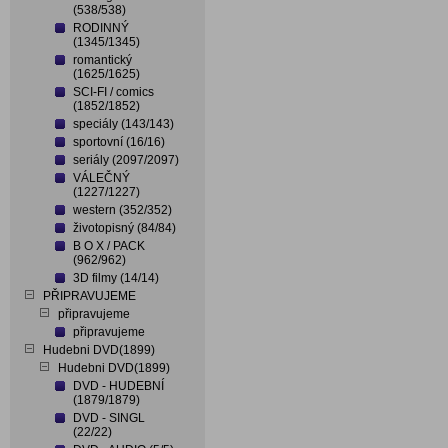
(538/538)
RODINNÝ
(1345/1345)
romantický
(1625/1625)
SCI-FI / comics
(1852/1852)
speciály (143/143)
sportovní (16/16)
seriály (2097/2097)
VÁLEČNÝ
(1227/1227)
western (352/352)
životopisný (84/84)
B O X / PACK
(962/962)
3D filmy (14/14)
PŘIPRAVUJEME
připravujeme
připravujeme
Hudebni DVD(1899)
Hudebni DVD(1899)
DVD - HUDEBNÍ
(1879/1879)
DVD - SINGL
(22/22)