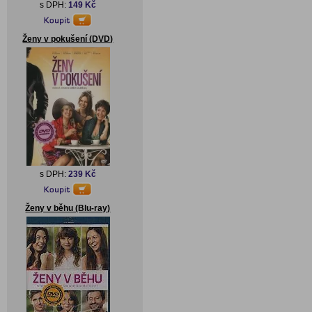
s DPH:
149 Kč
Ženy v pokušení (DVD)
s DPH:
239 Kč
Ženy v běhu (Blu-ray)