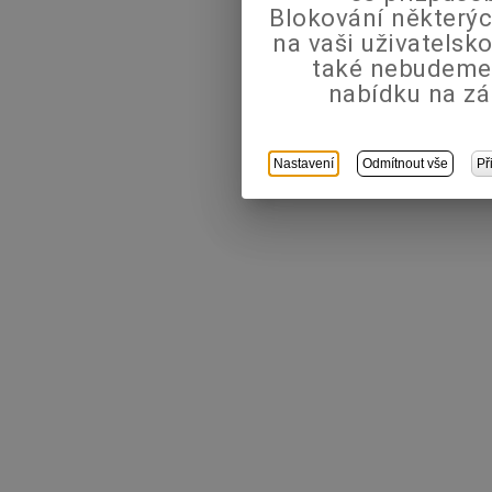
Blokování některýc
na vaši uživatels
také nebudeme
nabídku na zá
Nastavení
Odmítnout vše
Př