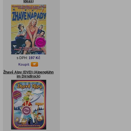
Ideas)
s DPH:
197 Kč
Žhavé Alpy (DVD) (Alpenglühn
im Dirndlrock)