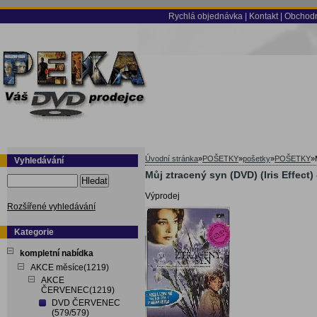
Rychlá objednávka
|
Kontakt
|
Obchodn
Úvodní stránka
»
POŠETKY
»
pošetky
»
POŠETKY
»
Vyhledávání
Můj ztracený syn (DVD) (Iris Effect)
Hledat
Výprodej
Rozšířené vyhledávání
Kategorie
kompletní nabídka
AKCE měsíce(1219)
AKCE
ČERVENEC(1219)
DVD ČERVENEC
(579/579)