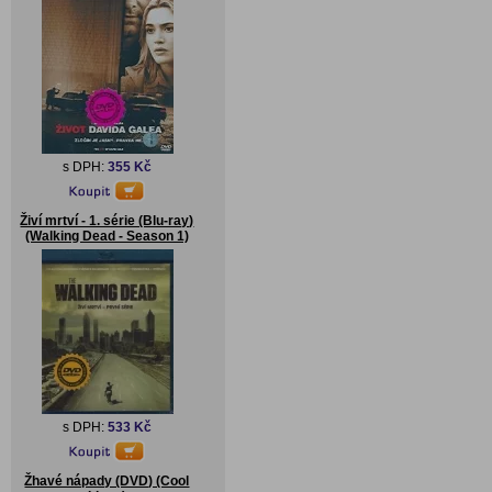
s DPH:
355 Kč
Živí mrtví - 1. série (Blu-ray)
(Walking Dead - Season 1)
s DPH:
533 Kč
Žhavé nápady (DVD) (Cool