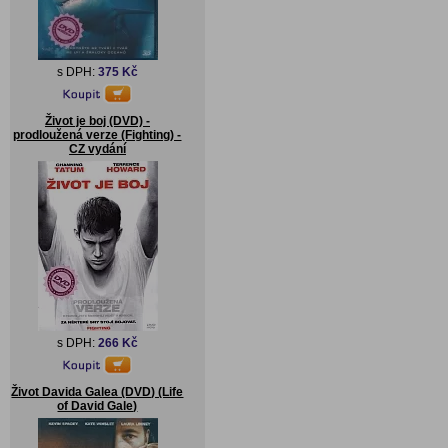
s DPH:
375 Kč
Život je boj (DVD) -
prodloužená verze (Fighting) -
CZ vydání
s DPH:
266 Kč
Život Davida Galea (DVD) (Life
of David Gale)