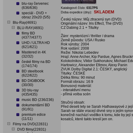
blu-ray červenec
(636/636)
Katalogové číslo:
0317PS
SKLADEM
Doba expedice (dny):
speciál - DVD +
obraz 20x20 (5/5)
Český název: Můj ztracený syn (DVD)
Blu-Ray(4691)
Originální název: Iris Effect, The (DVD)
CZ Dabing 2.1 + Titulky
BLU-RAY(4691)
filmy BD
Žánr: mysteriózní / thriller / drama
(4377/4377)
Země původu: USA / Rusko
UHD / ULTRA HD
Rok výroby: 2004
(621/621)
Rok vydání: 2008
Mastered in 4K
Režie: Nikolai Lebedev
(32/32)
Hrají: Anne Archer, Kip Pardue, Agnes Bruckn
Kolokolnikov, Viktor Sukhorukov, Michael Ed
české filmy na BD
Hartowicz, Alexander Efimov, Alexy Panin
(174/174)
ZVUK Dolby Digital 2.1: ČESKÝ, anglický
BD steelbook
Titulky: ČESKÉ
(622/622)
Délka filmu: 90 minut
BD DIGIBOOK
Formát obrazu: 16:9
(30/30)
Bonusový materiál:
- interaktivní menu
3D blu-ray
- přímá volba scén
(435/435)
music BD (236/236)
Stručný obsah:
dokumentární BD
Před deseti lety se Sarah Hathawayové z jejíh
(91/91)
Sarah se stále vracejí divné sny o jejím synov
premium edice
konečně nachází vodítko k tomu, kde by její 
(11/11)
kosatců, které takto kreslí jen on.
Filmy na DVD(22831)
DVD filmy(22831)