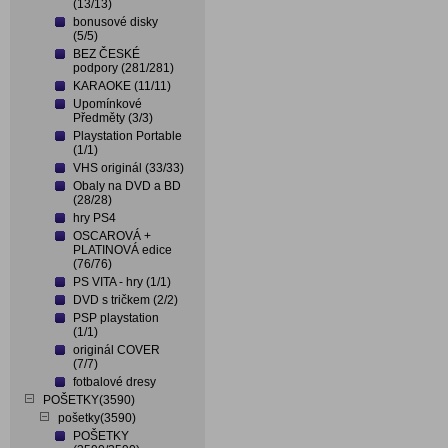
(13/13)
bonusové disky
(5/5)
BEZ ČESKÉ
podpory (281/281)
KARAOKE (11/11)
Upomínkové
Předměty (3/3)
Playstation Portable
(1/1)
VHS originál (33/33)
Obaly na DVD a BD
(28/28)
hry PS4
OSCAROVÁ +
PLATINOVÁ edice
(76/76)
PS VITA - hry (1/1)
DVD s tričkem (2/2)
PSP playstation
(1/1)
originál COVER
(7/7)
fotbalové dresy
POŠETKY(3590)
pošetky(3590)
POŠETKY