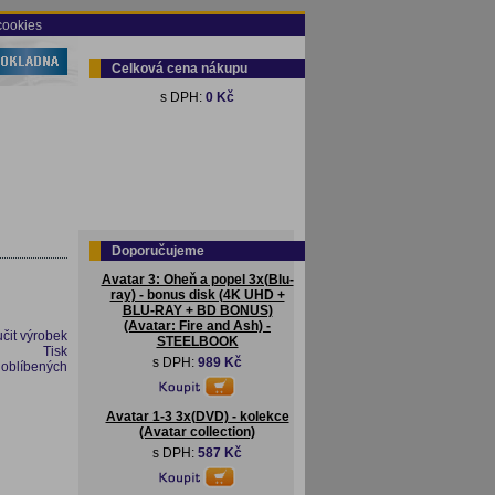
cookies
Celková cena nákupu
s DPH:
0 Kč
Doporučujeme
Avatar 3: Oheň a popel 3x(Blu-
ray) - bonus disk (4K UHD +
BLU-RAY + BD BONUS)
(Avatar: Fire and Ash) -
čit výrobek
STEELBOOK
Tisk
s DPH:
989 Kč
 oblíbených
Avatar 1-3 3x(DVD) - kolekce
(Avatar collection)
s DPH:
587 Kč