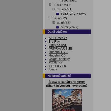
(3590/3590)
T i s k o v k a
TISKOVKA
TISKOVÁ ZPRÁVA
Tvůrci(72)
autoři(72)
tvůrci (72/72)
Další oddělení
AKCE měsíce
Blu-Ray
Filmy na DVD
PŘIPRAVUJEME
Hudebni DVD
Hudební CD
Ostatní nabídky
POŠETKY
T i s k o v k a
Tvůrci
Nejprodávanější
Žralok v Benátkách (DVD)
(Shark in Venice) - vyprodané