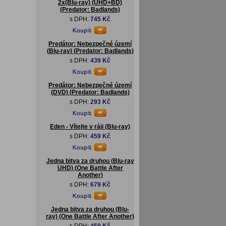
2x(Blu-ray) (UHD+BD)
(Predator: Badlands)
s DPH:
745 Kč
Predátor: Nebezpečné území
(Blu-ray) (Predator: Badlands)
s DPH:
439 Kč
Predátor: Nebezpečné území
(DVD) (Predator: Badlands)
s DPH:
293 Kč
Eden - Vítejte v ráji (Blu-ray)
s DPH:
459 Kč
Jedna bitva za druhou (Blu-ray
UHD) (One Battle After
Another)
s DPH:
679 Kč
Jedna bitva za druhou (Blu-
ray) (One Battle After Another)