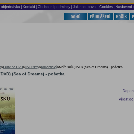
 objednávka
|
Kontakt
|
Obchodní podmínky
|
Jak nakupovat
| Cookies
| Nastavení 
a
»
Filmy na DVD
»
DVD filmy
»
romantický
»
Moře snů (DVD) (Sea of Dreams) - pošetka
(DVD) (Sea of Dreams) - pošetka
Doporu
Přidat do