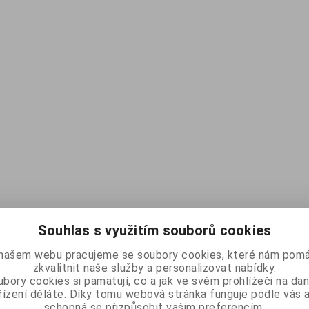
Souhlas s využitím souborů cookies
našem webu pracujeme se soubory cookies, které nám pomá
zkvalitnit naše služby a personalizovat nabídky.
bory cookies si pamatují, co a jak ve svém prohlížeči na d
řízení děláte. Díky tomu webová stránka funguje podle vás a
schopná se přizpůsobit vašim preferencím.