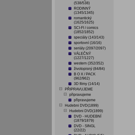
(538/538)
RODINNÝ
(1345/1345)
romantický
(1625/1625)
SCI-FI / comics
(1852/1852)
speciály (143/143)
sportovní (16/16)
seriály (2097/2097)
VÁLEČNÝ
(1227/1227)
western (352/352)
životopisný (84/84)
B O X / PACK
(962/962)
3D filmy (14/14)
PŘIPRAVUJEME
připravujeme
připravujeme
Hudebni DVD(1899)
Hudebni DVD(1899)
DVD - HUDEBNÍ
(1879/1879)
DVD - SINGL
(22/22)