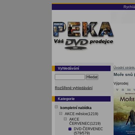
Rychlá
Úvodní stránk
Vyhledávání
Moře snů 
Hledat
Výprodej
Rozšířené vyhledávání
Kategorie
kompletní nabídka
AKCE měsíce(1219)
AKCE
ČERVENEC(1219)
DVD ČERVENEC
(579/579)