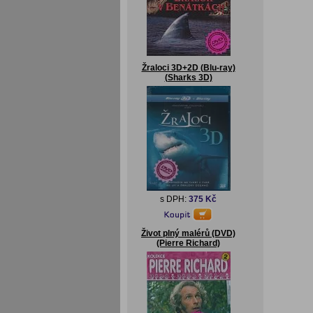
Žraloci 3D+2D (Blu-ray)
(Sharks 3D)
s DPH:
375 Kč
Život plný malérů (DVD)
(Pierre Richard)