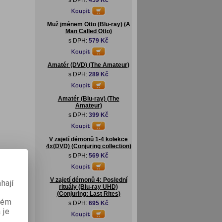
s DPH:
459 Kč
Muž jménem Otto (Blu-ray) (A
Man Called Otto)
s DPH:
579 Kč
Amatér (DVD) (The Amateur)
s DPH:
289 Kč
Amatér (Blu-ray) (The
Amateur)
s DPH:
399 Kč
V zajetí démonů 1-4 kolekce
4x(DVD) (Conjuring collection)
s DPH:
569 Kč
V zajetí démonů 4: Poslední
hají
rituály (Blu-ray UHD)
(Conjuring: Last Rites)
aném
s DPH:
695 Kč
 je