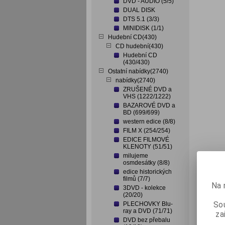
DVD - AUDIO (5/5)
DUAL DISK
DTS 5.1 (3/3)
MINIDISK (1/1)
Hudební CD(430)
CD hudební(430)
Hudební CD
(430/430)
Ostatní nabídky(2740)
nabídky(2740)
ZRUŠENÉ DVD a
VHS (1222/1222)
BAZAROVÉ DVD a
BD (699/699)
western edice (8/8)
FILM X (254/254)
EDICE FILMOVÉ
KLENOTY (51/51)
milujeme
osmdesátky (8/8)
edice historických
filmů (7/7)
Na 
3DVD - kolekce
(20/20)
Sou
PLECHOVKY Blu-
ray a DVD (71/71)
za
DVD bez přebalu