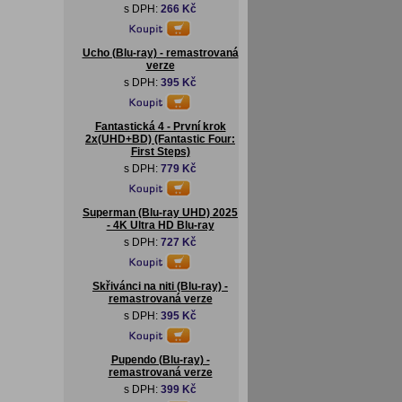
s DPH:
266 Kč
Ucho (Blu-ray) - remastrovaná
verze
s DPH:
395 Kč
Fantastická 4 - První krok
2x(UHD+BD) (Fantastic Four:
First Steps)
s DPH:
779 Kč
Superman (Blu-ray UHD) 2025
- 4K Ultra HD Blu-ray
s DPH:
727 Kč
Skřivánci na niti (Blu-ray) -
remastrovaná verze
s DPH:
395 Kč
Pupendo (Blu-ray) -
remastrovaná verze
s DPH:
399 Kč