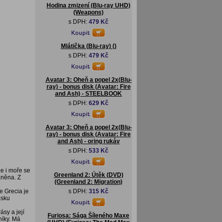
Hodina zmizení (Blu-ray UHD)
(Weapons)
s DPH:
479 Kč
Mlátička (Blu-ray) ()
s DPH:
479 Kč
Avatar 3: Oheň a popel 2x(Blu-
ray) - bonus disk (Avatar: Fire
and Ash) - STEELBOOK
s DPH:
629 Kč
Avatar 3: Oheň a popel 2x(Blu-
ray) - bonus disk (Avatar: Fire
and Ash) - oring rukáv
s DPH:
533 Kč
že i moře se
Greenland 2: Útěk (DVD)
aněna. Z
(Greenland 2: Migration)
e Grecia je
s DPH:
315 Kč
ásku
ásy a její
Furiosa: Sága Šíleného Maxe
níky. Má