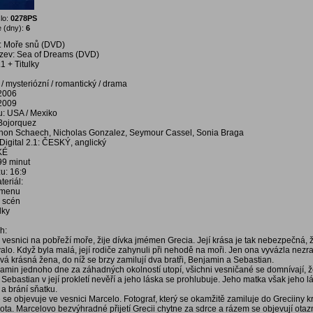
lo:
0278PS
 (dny):
6
: Moře snů (DVD)
ázev: Sea of Dreams (DVD)
1 + Titulky
 / mysteriózní / romantický / drama
 2006
 2009
: USA / Mexiko
Bojorquez
thon Schaech, Nicholas Gonzalez, Seymour Cassel, Sonia Braga
igital 2.1: ČESKÝ, anglický
KÉ
99 minut
u: 16:9
eriál:
í menu
a scén
dky
h:
 vesnici na pobřeží moře, žije dívka jmémen Grecia. Její krása je tak nebezpečná, 
alo. Když byla malá, její rodiče zahynuli při nehodě na moři. Jen ona vyvázla nezr
vá krásná žena, do níž se brzy zamilují dva bratři, Benjamin a Sebastian.
amin jednoho dne za záhadných okolností utopí, všichni vesničané se domnívají, ž
 Sebastian v její prokletí nevěří a jeho láska se prohlubuje. Jeho matka však jeho l
a brání sňatku.
e objevuje ve vesnici Marcelo. Fotograf, který se okamžitě zamiluje do Greciiny kr
vota. Marcelovo bezvýhradné přijetí Grecii chytne za sdrce a rázem se objevují otaz