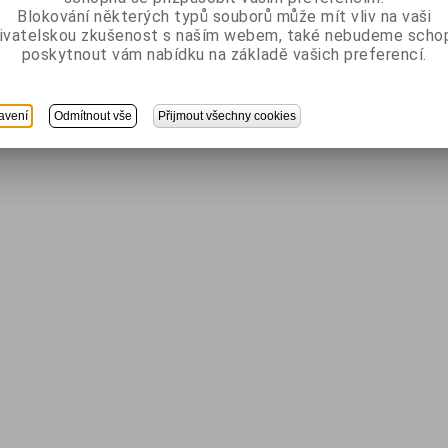
Blokování některých typů souborů může mít vliv na vaši
ivatelskou zkušenost s naším webem, také nebudeme scho
poskytnout vám nabídku na základě vašich preferencí.
avení
Odmítnout vše
Přijmout všechny cookies