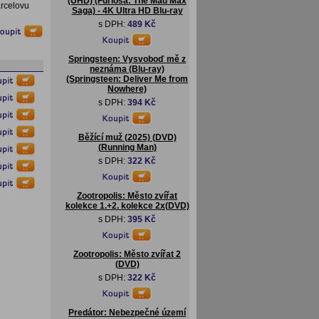
(UHD) (Furiosa: The Mad Max
arcelovu
Saga) - 4K Ultra HD Blu-ray
s DPH:
489 Kč
Springsteen: Vysvoboď mě z
neznáma (Blu-ray)
(Springsteen: Deliver Me from
Nowhere)
s DPH:
394 Kč
Běžící muž (2025) (DVD)
(Running Man)
s DPH:
322 Kč
Zootropolis: Město zvířat
kolekce 1.+2. kolekce 2x(DVD)
s DPH:
395 Kč
Zootropolis: Město zvířat 2
(DVD)
s DPH:
322 Kč
Predátor: Nebezpečné území