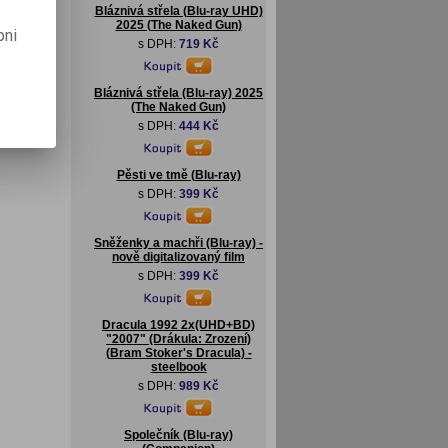
Bláznivá střela (Blu-ray UHD)
2025 (The Naked Gun)
pni
s DPH:
719 Kč
Bláznivá střela (Blu-ray) 2025
(The Naked Gun)
s DPH:
444 Kč
Pěsti ve tmě (Blu-ray)
s DPH:
399 Kč
Sněženky a machři (Blu-ray) -
nově digitalizovaný film
s DPH:
399 Kč
Dracula 1992 2x(UHD+BD)
"2007" (Drákula: Zrození)
(Bram Stoker's Dracula) -
steelbook
s DPH:
989 Kč
Společník (Blu-ray)