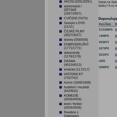
AKČNÍ (3291/3291)
čekat na Seb
lásku? A co m
animované /
DĚTSKÉ
(2957/2957)
CVIČENÍ (70/70)
Doporučuj
časopis s DVD
Kat.číslo
N
(11/11)
D13185PS
M
ČESKÉ FILMY
(3027/3027)
1468PS
M
disney (558/558)
D02873
M
DOBRODRUŽNÝ
(1771/1771)
0273PS
M
dokumenty
0211PS
M
(1178/1178)
DRAMA
0281
M
(4013/4013)
0285PS
M
erotický (217/217)
HISTORICKÝ
(742/742)
horror (1668/1668)
hudební / muzikál
(642/642)
KOMEDIE
(4556/4556)
krimi / thriller
(4556/4556)
Reedice s
Dabingem