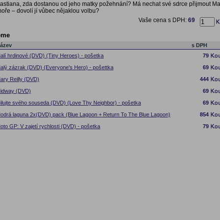
astiana, zda dostanou od jeho matky požehnání? Má nechat své sdrce přijmout M
oře – dovolí jí vůbec nějaklou volbu?
Vaše cena s DPH:
69
eme
ázev
s DPH
alí hrdinové (DVD) (Tiny Heroes) - pošetka
79
alý zázrak (DVD) (Everyone's Hero) - pošettka
69
ary Reilly (DVD)
444
idway (DVD)
69
ilujte svého souseda (DVD) (Love Thy Neighbor) - pošetka
69
odrá laguna 2x(DVD) pack (Blue Lagoon + Return To The Blue Lagoon)
854
oto GP: V zajetí rychlosti (DVD) - pošetka
79