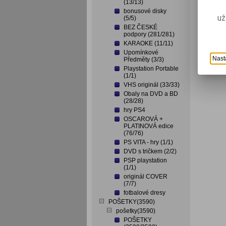
(13/13)
bonusové disky
už
(5/5)
BEZ ČESKÉ
podpory (281/281)
KARAOKE (11/11)
Upomínkové
Nast
Předměty (3/3)
Playstation Portable
(1/1)
VHS originál (33/33)
Obaly na DVD a BD
(28/28)
hry PS4
OSCAROVÁ +
PLATINOVÁ edice
(76/76)
PS VITA - hry (1/1)
DVD s tričkem (2/2)
PSP playstation
(1/1)
originál COVER
(7/7)
fotbalové dresy
POŠETKY(3590)
pošetky(3590)
POŠETKY