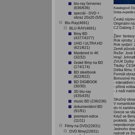
blu-ray červenec
(636/636)
Katalogové čís
Doba expedice
speciál - DVD +
obraz 20x20 (5/5)
Český název
Blu-Ray(4691)
Originální n
CZ Dabing 2.
BLU-RAY(4691)
filmy BD
Žánr: fantasy
(4377/4377)
Rok výroby:
UHD / ULTRA HD
Rok vydání:
(621/621)
Země původu
Mastered in 4K
Režie: José 
(32/32)
Hrají: Johna
ZVUK Dolby D
české filmy na BD
Titulky: ČES
(174/174)
Délka filmu: 
BD steelbook
Formát obraz
(622/622)
Bonusový mat
BD DIGIBOOK
- interaktivn
(30/30)
- přímá volb
- z naši nabí
3D blu-ray
(435/435)
Stručný obsa
music BD (236/236)
V romantické
dokumentární BD
do ní zamilov
(91/91)
Grecie se stá
premium edice
Když se Benj
(11/11)
prokletá. Jen
nepodporuje 
Filmy na DVD(22831)
Jednoho dne s
DVD filmy(22831)
radosti ze ži