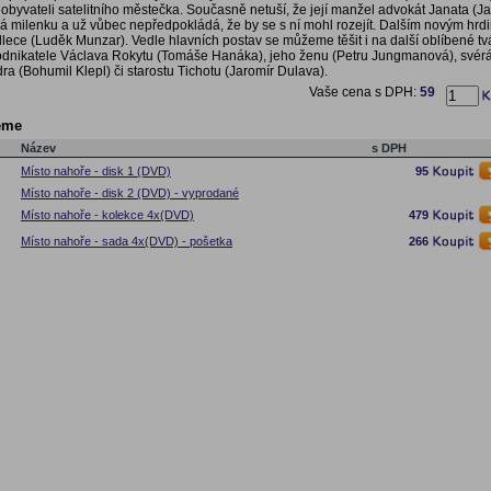
s obyvateli satelitního městečka. Současně netuší, že její manžel advokát Janata (J
á milenku a už vůbec nepředpokládá, že by se s ní mohl rozejít. Dalším novým hrdi
lece (Luděk Munzar). Vedle hlavních postav se můžeme těšit i na další oblíbené tvá
odnikatele Václava Rokytu (Tomáše Hanáka), jeho ženu (Petru Jungmanová), své
dra (Bohumil Klepl) či starostu Tichotu (Jaromír Dulava).
Vaše cena s DPH:
59
eme
Název
s DPH
Místo nahoře - disk 1 (DVD)
95
Místo nahoře - disk 2 (DVD) - vyprodané
Místo nahoře - kolekce 4x(DVD)
479
Místo nahoře - sada 4x(DVD) - pošetka
266