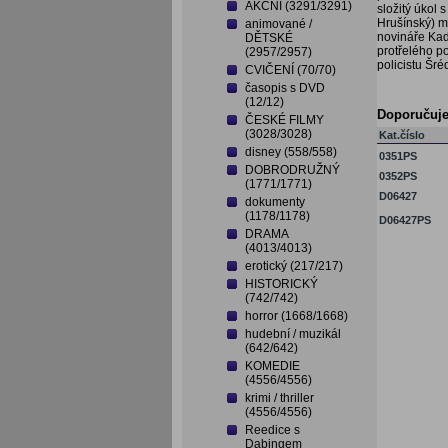
AKČNÍ (3291/3291)
složitý úkol 
Hrušínský) m
animované /
novináře Kad
DĚTSKÉ
protřelého p
(2957/2957)
policistu Šré
CVIČENÍ (70/70)
časopis s DVD
(12/12)
Doporučuj
ČESKÉ FILMY
(3028/3028)
Kat.číslo
disney (558/558)
0351PS
DOBRODRUŽNÝ
0352PS
(1771/1771)
D06427
dokumenty
(1178/1178)
D06427PS
DRAMA
(4013/4013)
erotický (217/217)
HISTORICKÝ
(742/742)
horror (1668/1668)
hudební / muzikál
(642/642)
KOMEDIE
(4556/4556)
krimi / thriller
(4556/4556)
Reedice s
Dabingem