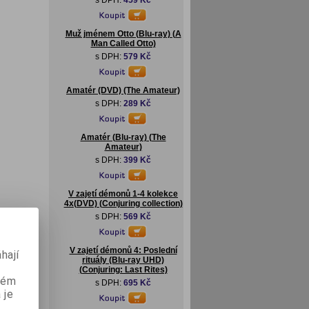
s DPH:
459 Kč
Muž jménem Otto (Blu-ray) (A
Man Called Otto)
s DPH:
579 Kč
Amatér (DVD) (The Amateur)
s DPH:
289 Kč
Amatér (Blu-ray) (The
Amateur)
s DPH:
399 Kč
V zajetí démonů 1-4 kolekce
4x(DVD) (Conjuring collection)
s DPH:
569 Kč
V zajetí démonů 4: Poslední
hají
rituály (Blu-ray UHD)
(Conjuring: Last Rites)
aném
s DPH:
695 Kč
 je