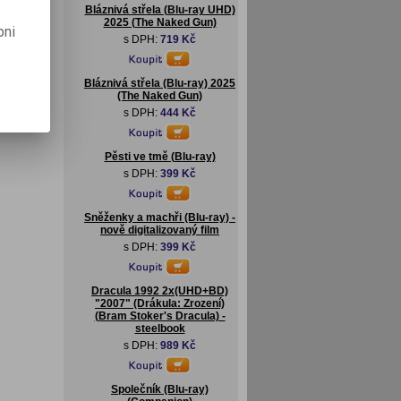
Bláznivá střela (Blu-ray UHD)
2025 (The Naked Gun)
pni
s DPH:
719 Kč
Bláznivá střela (Blu-ray) 2025
(The Naked Gun)
s DPH:
444 Kč
Pěsti ve tmě (Blu-ray)
s DPH:
399 Kč
Sněženky a machři (Blu-ray) -
nově digitalizovaný film
s DPH:
399 Kč
Dracula 1992 2x(UHD+BD)
"2007" (Drákula: Zrození)
(Bram Stoker's Dracula) -
steelbook
s DPH:
989 Kč
Společník (Blu-ray)