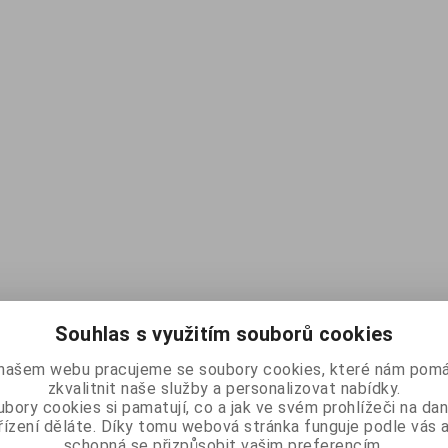
Souhlas s využitím souborů cookies
našem webu pracujeme se soubory cookies, které nám pomá
zkvalitnit naše služby a personalizovat nabídky.
bory cookies si pamatují, co a jak ve svém prohlížeči na d
řízení děláte. Díky tomu webová stránka funguje podle vás a
schopná se přizpůsobit vašim preferencím.