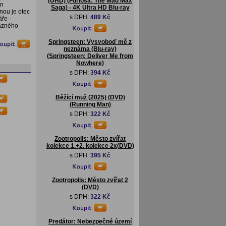
(UHD) (Furiosa: The Mad Max
an
Saga) - 4K Ultra HD Blu-ray
nou je otec
s DPH:
489 Kč
ře -
rázného
Springsteen: Vysvoboď mě z
neznáma (Blu-ray)
(Springsteen: Deliver Me from
Nowhere)
s DPH:
394 Kč
Běžící muž (2025) (DVD)
(Running Man)
s DPH:
322 Kč
Zootropolis: Město zvířat
kolekce 1.+2. kolekce 2x(DVD)
s DPH:
395 Kč
Zootropolis: Město zvířat 2
(DVD)
s DPH:
322 Kč
Predátor: Nebezpečné území