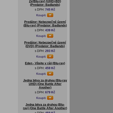
2x(Blu-ray) (UHD+BD)
(Predator: Badlands)
s DPH:
745 Kč
Predátor: Nebezpečné území
(Blu-ray) (Predator: Badlands)
s DPH:
439 Kč
Predátor: Nebezpečné území
(DVD) (Predator: Badlands)
s DPH:
293 Kč
Eden - Vítejte v ráji (Blu-ray)
s DPH:
459 Kč
Jedna bitva za druhou (Blu-ray
UHD) (One Battle After
Another)
s DPH:
679 Kč
Jedna bitva za druhou (Blu-
ray) (One Battle After Another)