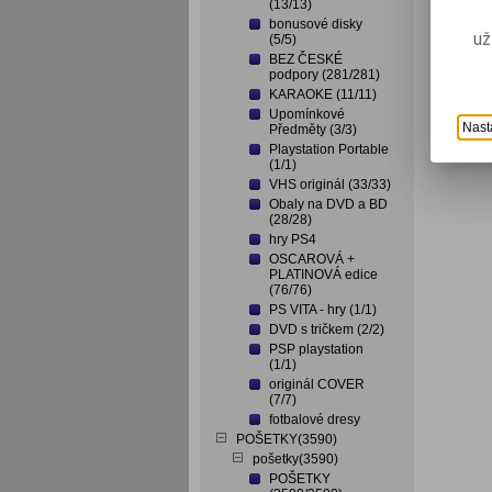
(13/13)
bonusové disky
už
(5/5)
BEZ ČESKÉ
podpory (281/281)
KARAOKE (11/11)
Upomínkové
Nast
Předměty (3/3)
Playstation Portable
(1/1)
VHS originál (33/33)
Obaly na DVD a BD
(28/28)
hry PS4
OSCAROVÁ +
PLATINOVÁ edice
(76/76)
PS VITA - hry (1/1)
DVD s tričkem (2/2)
PSP playstation
(1/1)
originál COVER
(7/7)
fotbalové dresy
POŠETKY(3590)
pošetky(3590)
POŠETKY