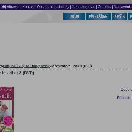
 objednávka
|
Kontakt
|
Obchodní podmínky
|
Jak nakupovat
| Cookies
| Nastavení 
a
»
Filmy na DVD
»
DVD filmy
»
seriály
»
Místo nahoře - disk 3 (DVD)
ře - disk 3 (DVD)
Doporu
Přidat do