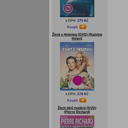
s DPH:
375 Kč
Život s Helenou (DVD) (Raising
Helen)
s DPH:
278 Kč
Život plný malérů (DVD)
(Pierre Richard)