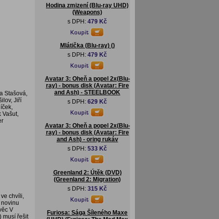
Hodina zmizení (Blu-ray UHD)
(Weapons)
s DPH:
479 Kč
Mlátička (Blu-ray) ()
s DPH:
479 Kč
Avatar 3: Oheň a popel 2x(Blu-
ray) - bonus disk (Avatar: Fire
and Ash) - STEELBOOK
na Stašová,
ov, Jiří
s DPH:
629 Kč
íček,
 Vašut,
er
Avatar 3: Oheň a popel 2x(Blu-
ray) - bonus disk (Avatar: Fire
and Ash) - oring rukáv
s DPH:
533 Kč
Greenland 2: Útěk (DVD)
(Greenland 2: Migration)
s DPH:
315 Kč
e chvíli,
t novinu
věc V
Furiosa: Sága Šíleného Maxe
 musí řešit