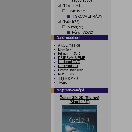
(3590/3590)
T i s k o v k a
TISKOVKA
TISKOVÁ ZPRÁVA
Tvůrci(72)
autoři(72)
tvůrci (72/72)
Další oddělení
AKCE měsíce
Blu-Ray
Filmy na DVD
PŘIPRAVUJEME
Hudebni DVD
Hudební CD
Ostatní nabídky
POŠETKY
T i s k o v k a
Tvůrci
Nejprodávanější
Žraloci 3D+2D (Blu-ray)
(Sharks 3D)