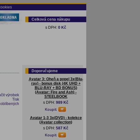
cookies
Celková cena nákupu
s DPH:
0 Kč
Doporučujeme
Avatar 3: Oheň a popel 3x(Blu-
ray) - bonus disk (4K UHD +
BLU-RAY + BD BONUS)
(Avatar: Fire and Ash) -
čit výrobek
STEELBOOK
Tisk
s DPH:
989 Kč
 oblíbených
Avatar 1-3 3x(DVD) - kolekce
(Avatar collection)
s DPH:
587 Kč