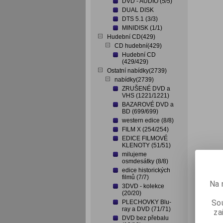
DVD - AUDIO (5/5)
DUAL DISK
DTS 5.1 (3/3)
MINIDISK (1/1)
Hudební CD(429)
CD hudební(429)
Hudební CD
(429/429)
Ostatní nabídky(2739)
nabídky(2739)
ZRUŠENÉ DVD a
VHS (1221/1221)
BAZAROVÉ DVD a
BD (699/699)
western edice (8/8)
FILM X (254/254)
EDICE FILMOVÉ
KLENOTY (51/51)
milujeme
osmdesátky (8/8)
edice historických
filmů (7/7)
Na 
3DVD - kolekce
(20/20)
Sou
PLECHOVKY Blu-
ray a DVD (71/71)
za
DVD bez přebalu