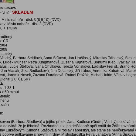
lo:
0353PS
SKLADEM
 (dny):
 Místo nahoře - disk 3 (8,9,10) (DVD)
zev: Místo nahoře - disk 3 (DVD)
0 + Titulky
 rodinný
u: ČR
 2004
 2008
Chlumský
j Vetchý, Barbora Seidlová, Anna Šišková, Jan Hrušínský, Miroslav Táborský, Simo
 Luděk Munzar, Petra Jungmanová, Zuzana Kajnarová, Bohumil Klepl, Václav Rašil
aluši, Lucie Šteflová, Ivana Chýlková, Tereza Voříšková, Ladislav Frej st., Braňo Hol
, Jan Vlasák, Jitka Sedláčková, Jan Dolanský, Jiří Lábus, Veronika Kubařová, Marek
vá, Jaromír Nosek, Zuzana Ďurdinová, Rafael Pražák, Michal Holán, Václav Legn
Digital 2.0: ČESKÝ
KÉ
u: 1,33:1
3 x 60 minut
eriál:
í menu
a scén
h:
šovou (Barbora Siedlová) a jejího přítele Jana Kadlece (Ondřej Vetchý) potkáváme v
na dozvídá, že je těhotná. Rozhodnou se po delší době opět vrátit do Žďáru oznámi
iny Lukešovým (Simona Stašová a Miroslav Táborský), ale stane se neočekávaná 
se poprvé potkáváme s novými hrdiny. Místostarostka Petra Janatová (Anna Šišková)