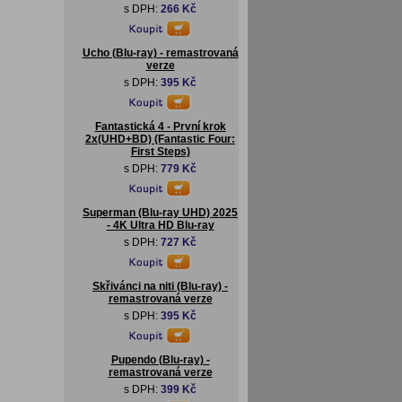
s DPH:
266 Kč
Ucho (Blu-ray) - remastrovaná
verze
s DPH:
395 Kč
Fantastická 4 - První krok
2x(UHD+BD) (Fantastic Four:
First Steps)
s DPH:
779 Kč
Superman (Blu-ray UHD) 2025
- 4K Ultra HD Blu-ray
s DPH:
727 Kč
Skřivánci na niti (Blu-ray) -
remastrovaná verze
s DPH:
395 Kč
Pupendo (Blu-ray) -
remastrovaná verze
s DPH:
399 Kč