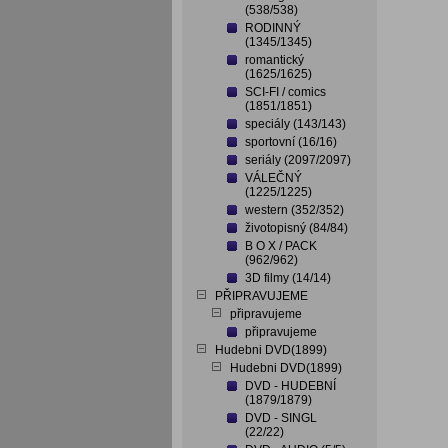
(538/538)
RODINNÝ
(1345/1345)
romantický
(1625/1625)
SCI-FI / comics
(1851/1851)
speciály (143/143)
sportovní (16/16)
seriály (2097/2097)
VÁLEČNÝ
(1225/1225)
western (352/352)
životopisný (84/84)
B O X / PACK
(962/962)
3D filmy (14/14)
PŘIPRAVUJEME
připravujeme
připravujeme
Hudebni DVD(1899)
Hudebni DVD(1899)
DVD - HUDEBNÍ
(1879/1879)
DVD - SINGL
(22/22)