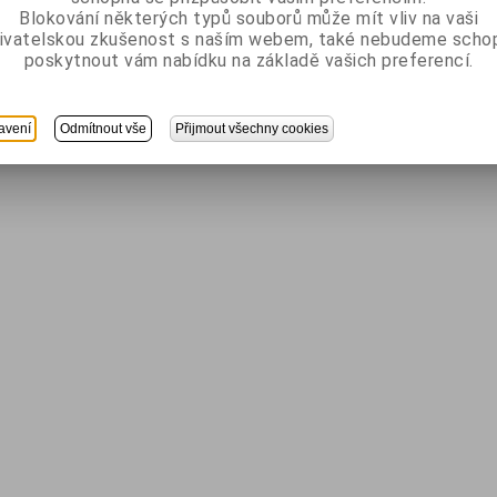
Blokování některých typů souborů může mít vliv na vaši
ivatelskou zkušenost s naším webem, také nebudeme scho
poskytnout vám nabídku na základě vašich preferencí.
avení
Odmítnout vše
Přijmout všechny cookies