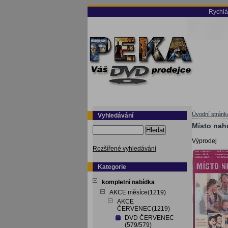
Rychlá
Úvodní stránk
Vyhledávání
Místo naho
Hledat
Výprodej
Rozšířené vyhledávání
Kategorie
kompletní nabídka
AKCE měsíce(1219)
AKCE
ČERVENEC(1219)
DVD ČERVENEC
(579/579)