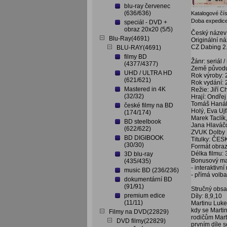
blu-ray červenec
(636/636)
Katalogové čís
Doba expedice
speciál - DVD +
obraz 20x20 (5/5)
Český název:
Blu-Ray(4691)
Originální ná
CZ Dabing 2.
BLU-RAY(4691)
filmy BD
Žánr: seriál /
(4377/4377)
Země původ
UHD / ULTRA HD
Rok výroby:
(621/621)
Rok vydání:
Mastered in 4K
Režie: Jiří 
(32/32)
Hrají: Ondře
Tomáš Hanák,
české filmy na BD
Holý, Eva Ujf
(174/174)
Marek Taclík
BD steelbook
Jana Hlaváčo
(622/622)
ZVUK Dolby 
BD DIGIBOOK
Titulky: ČES
(30/30)
Formát obraz
Délka filmu: 
3D blu-ray
Bonusový mat
(435/435)
- interaktivn
music BD (236/236)
- přímá volb
dokumentární BD
(91/91)
Stručný obsa
premium edice
Díly: 8,9,10
(11/11)
Martinu Luke
kdy se Marti
Filmy na DVD(22829)
rodičům Mart
DVD filmy(22829)
prvním díle 