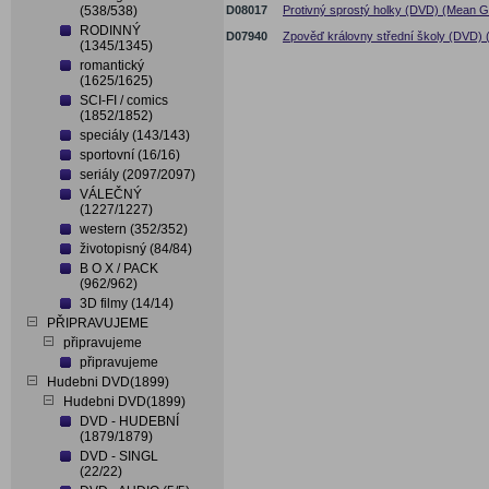
(538/538)
D08017
Protivný sprostý holky (DVD) (Mean Gi
RODINNÝ
D07940
Zpověď královny střední školy (DVD)
(1345/1345)
romantický
(1625/1625)
SCI-FI / comics
(1852/1852)
speciály (143/143)
sportovní (16/16)
seriály (2097/2097)
VÁLEČNÝ
(1227/1227)
western (352/352)
životopisný (84/84)
B O X / PACK
(962/962)
3D filmy (14/14)
PŘIPRAVUJEME
připravujeme
připravujeme
Hudebni DVD(1899)
Hudebni DVD(1899)
DVD - HUDEBNÍ
(1879/1879)
DVD - SINGL
(22/22)