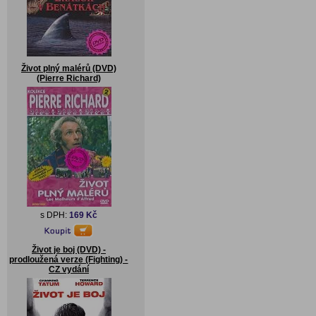
Život plný malérů (DVD)
(Pierre Richard)
s DPH:
169 Kč
Život je boj (DVD) -
prodloužená verze (Fighting) -
CZ vydání