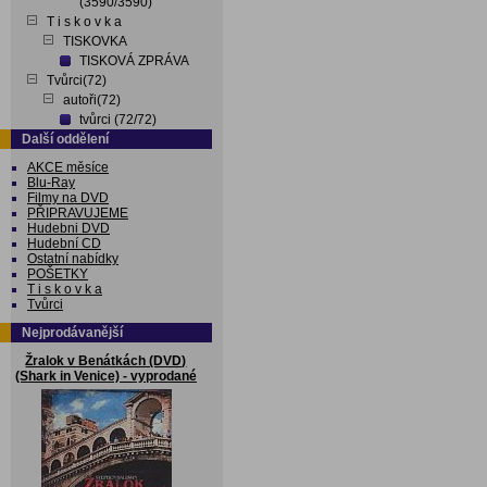
(3590/3590)
T i s k o v k a
TISKOVKA
TISKOVÁ ZPRÁVA
Tvůrci(72)
autoři(72)
tvůrci (72/72)
Další oddělení
AKCE měsíce
Blu-Ray
Filmy na DVD
PŘIPRAVUJEME
Hudebni DVD
Hudební CD
Ostatní nabídky
POŠETKY
T i s k o v k a
Tvůrci
Nejprodávanější
Žralok v Benátkách (DVD)
(Shark in Venice) - vyprodané