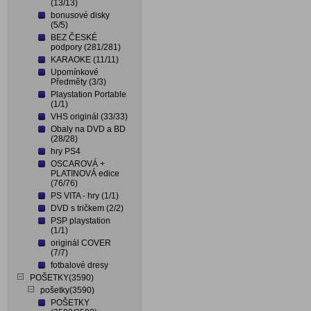
(13/13)
bonusové disky
(5/5)
BEZ ČESKÉ
podpory (281/281)
KARAOKE (11/11)
Upomínkové
Předměty (3/3)
Playstation Portable
(1/1)
VHS originál (33/33)
Obaly na DVD a BD
(28/28)
hry PS4
OSCAROVÁ +
PLATINOVÁ edice
(76/76)
PS VITA - hry (1/1)
DVD s tričkem (2/2)
PSP playstation
(1/1)
originál COVER
(7/7)
fotbalové dresy
POŠETKY(3590)
pošetky(3590)
POŠETKY