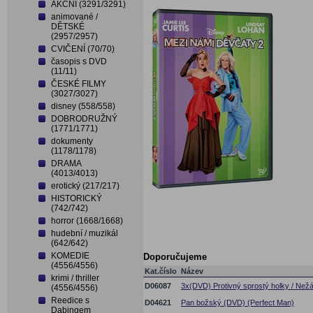
AKČNÍ (3291/3291)
animované /
DĚTSKÉ
(2957/2957)
CVIČENÍ (70/70)
časopis s DVD
(11/11)
ČESKÉ FILMY
(3027/3027)
disney (558/558)
DOBRODRUŽNÝ
(1771/1771)
dokumenty
(1178/1178)
DRAMA
(4013/4013)
erotický (217/217)
HISTORICKÝ
(742/742)
horror (1668/1668)
hudební / muzikál
(642/642)
KOMEDIE
Doporučujeme
(4556/4556)
Kat.číslo
Název
krimi / thriller
D06087
3x(DVD) Protivný sprostý holky / Nežá
(4556/4556)
Reedice s
D04621
Pan božský (DVD) (Perfect Man)
Dabingem