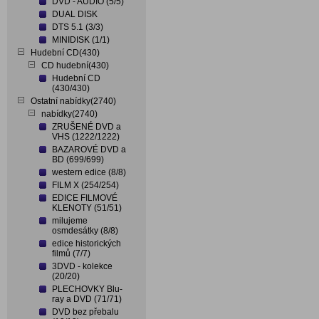
DVD - AUDIO (5/5)
DUAL DISK
DTS 5.1 (3/3)
MINIDISK (1/1)
Hudební CD(430)
CD hudební(430)
Hudební CD
(430/430)
Ostatní nabídky(2740)
nabídky(2740)
ZRUŠENÉ DVD a
VHS (1222/1222)
BAZAROVÉ DVD a
BD (699/699)
western edice (8/8)
FILM X (254/254)
EDICE FILMOVÉ
KLENOTY (51/51)
milujeme
osmdesátky (8/8)
edice historických
filmů (7/7)
3DVD - kolekce
(20/20)
PLECHOVKY Blu-
ray a DVD (71/71)
DVD bez přebalu