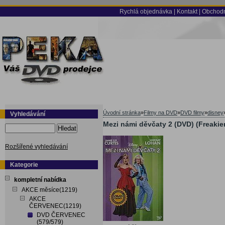
Rychlá objednávka
|
Kontakt
|
Obchodn
Úvodní stránka
»
Filmy na DVD
»
DVD filmy
»
disney
Vyhledávání
Mezi námi děvčaty 2 (DVD) (Freakier
Hledat
Rozšířené vyhledávání
Kategorie
kompletní nabídka
AKCE měsíce(1219)
AKCE
ČERVENEC(1219)
DVD ČERVENEC
(579/579)