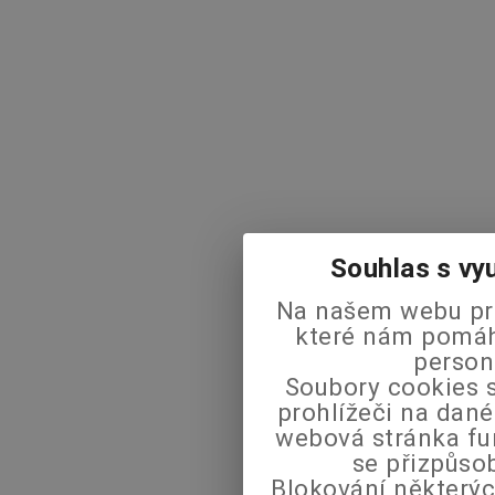
Souhlas s vy
Na našem webu pra
které nám pomáha
person
Soubory cookies s
prohlížeči na dané
webová stránka fu
se přizpůso
Blokování některýc