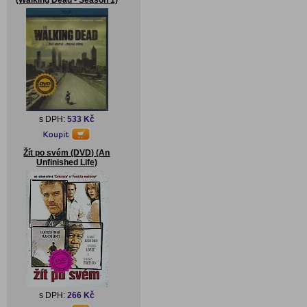
(Walking Dead - Season 1)
s DPH:
533 Kč
Žít po svém (DVD) (An
Unfinished Life)
s DPH:
266 Kč