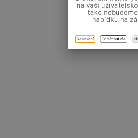
na vaši uživatels
také nebudeme
nabídku na zá
Nastavení
Odmítnout vše
Př