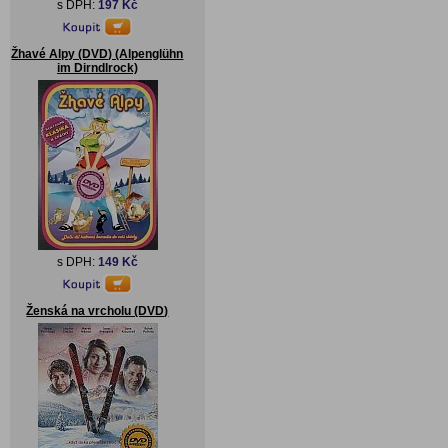
s DPH:
197 Kč
Žhavé Alpy (DVD) (Alpenglühn
im Dirndlrock)
s DPH:
149 Kč
Ženská na vrcholu (DVD)