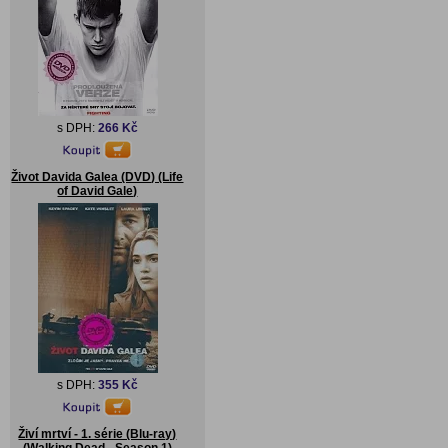
s DPH:
266 Kč
Život Davida Galea (DVD) (Life
of David Gale)
s DPH:
355 Kč
Živí mrtví - 1. série (Blu-ray)