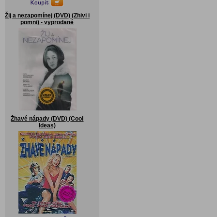
Žij a nezapomínej (DVD) (Zhivi i
pomni) - vyprodané
Žhavé nápady (DVD) (Cool
Ideas)