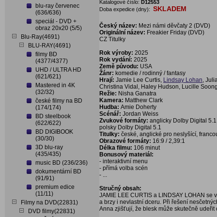
Katalogové číslo:
D12553
blu-ray červenec
SKLADEM
Doba expedice (dny):
(636/636)
speciál - DVD +
Český název:
Mezi námi děvčaty 2 (DVD)
obraz 20x20 (5/5)
Originální název:
Freakier Friday (DVD)
Blu-Ray(4691)
CZ Titulky
BLU-RAY(4691)
Rok výroby:
2025
filmy BD
Rok vydání:
2025
(4377/4377)
Země původu:
USA
UHD / ULTRA HD
Žánr:
komedie / rodinný / fantasy
(621/621)
Hrají:
Jamie Lee Curtis,
Lindsay Lohan
, Jul
Mastered in 4K
Christina Vidal, Haley Hudson, Lucille Soon
(32/32)
Režie:
Nisha Ganatra
Kamera:
Matthew Clark
české filmy na BD
Hudba:
Amie Doherty
(174/174)
Scénář:
Jordan Weiss
BD steelbook
Zvukové formáty:
anglicky Dolby Digital 5.1
(622/622)
polsky Dolby Digital 5.1
BD DIGIBOOK
Titulky:
české, anglické pro neslyšící, fran
(30/30)
Obrazové formáty:
16:9 / 2,39:1
3D blu-ray
Délka filmu:
106 minut
(435/435)
Bonusový materiál:
- interaktivní menu
music BD (236/236)
- přímá volba scén
dokumentární BD
- ...
(91/91)
premium edice
Stručný obsah:
(11/11)
JAMIE LEE CURTIS a LINDSAY LOHAN se vrace
a brzy i nevlastní dceru. Při řešení nesčetnýc
Filmy na DVD(22831)
Anna zjišťují, že blesk může skutečně udeřit 
DVD filmy(22831)