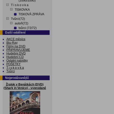
(3590/3590)
T i s k o v k a
TISKOVKA
TISKOVÁ ZPRÁVA
Tvůrci(72)
autoři(72)
tvůrci (72/72)
Další oddělení
AKCE měsíce
Blu-Ray
Filmy na DVD
PŘIPRAVUJEME
Hudebni DVD
Hudební CD
Ostatní nabídky
POŠETKY
T i s k o v k a
Tvůrci
Nejprodávanější
Žralok v Benátkách (DVD)
(Shark in Venice) - vyprodané