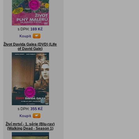
s DPH:
169 Kč
Život Davida Galea (DVD) (Life
of David Gale)
s DPH:
355 Kč
Živí mrtví - 1. série (Blu-ray)
(Walking Dead - Season 1)