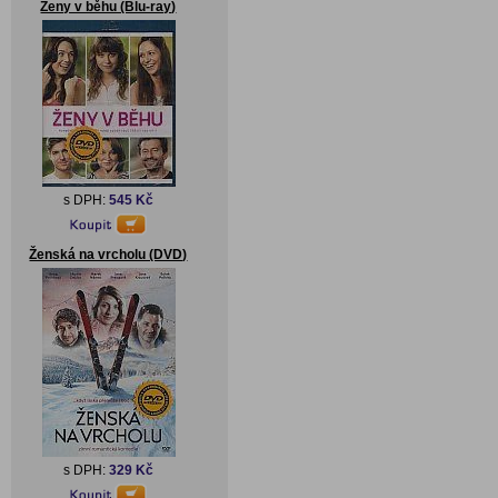
Ženy v běhu (Blu-ray)
s DPH:
545 Kč
Ženská na vrcholu (DVD)
s DPH:
329 Kč