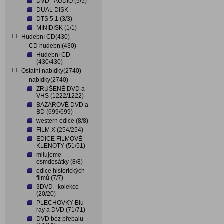
DVD - AUDIO (5/5)
DUAL DISK
DTS 5.1 (3/3)
MINIDISK (1/1)
Hudební CD(430)
CD hudební(430)
Hudební CD
(430/430)
Ostatní nabídky(2740)
nabídky(2740)
ZRUŠENÉ DVD a
VHS (1222/1222)
BAZAROVÉ DVD a
BD (699/699)
western edice (8/8)
FILM X (254/254)
EDICE FILMOVÉ
KLENOTY (51/51)
milujeme
osmdesátky (8/8)
edice historických
filmů (7/7)
3DVD - kolekce
(20/20)
PLECHOVKY Blu-
ray a DVD (71/71)
DVD bez přebalu