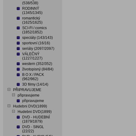
(538/538)
RODINNÝ
(1345/1345)
romantický
(1625/1625)
SCI-FI / comics
(1852/1852)
speciály (143/143)
sportovní (16/16)
seriály (2097/2097)
VÁLEČNÝ
(1227/1227)
western (352/352)
životopisný (84/84)
B O X / PACK
(962/962)
3D filmy (14/14)
PŘIPRAVUJEME
připravujeme
připravujeme
Hudebni DVD(1899)
Hudebni DVD(1899)
DVD - HUDEBNÍ
(1879/1879)
DVD - SINGL
(22/22)