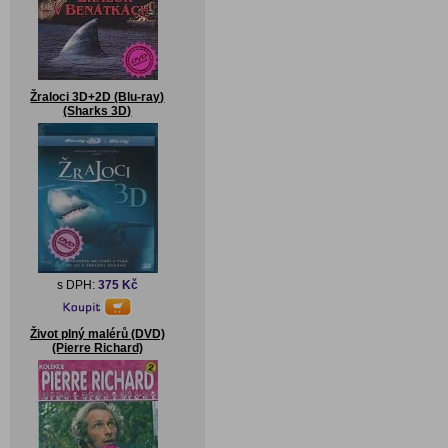
Žraloci 3D+2D (Blu-ray)
(Sharks 3D)
s DPH:
375 Kč
Život plný malérů (DVD)
(Pierre Richard)