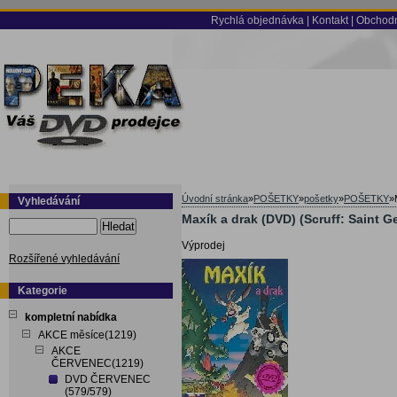
Rychlá objednávka
|
Kontakt
|
Obchodn
Úvodní stránka
»
POŠETKY
»
pošetky
»
POŠETKY
»
Vyhledávání
Maxík a drak (DVD) (Scruff: Saint 
Hledat
Výprodej
Rozšířené vyhledávání
Kategorie
kompletní nabídka
AKCE měsíce(1219)
AKCE
ČERVENEC(1219)
DVD ČERVENEC
(579/579)