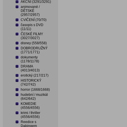
AKČNÍ (3291/3291)
animované /
DĚTSKÉ
(2957/2957)
CVIČENÍ (70/70)
časopis s DVD
(11/11)
ČESKÉ FILMY
(3027/3027)
disney (558/558)
DOBRODRUŽNÝ
(1771/1771)
dokumenty
(1178/1178)
DRAMA
(4013/4013)
erotický (217/217)
HISTORICKÝ
(742/742)
horror (1668/1668)
hudební / muzikál
(642/642)
KOMEDIE
(4556/4556)
krimi / thriller
(4556/4556)
Reedice s
Dabingem