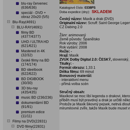
blu-ray červenec
(636/636)
Katalogové číslo:
0338PS
SKLADEM
Doba expedice (dny):
speciál - DVD +
obraz 20x20 (5/5)
Český název:
Maxík a drak (DVD)
Blu-Ray(4691)
Originalní název:
Scruff: Saint George Lege
CZ Dabing 2.0
BLU-RAY(4691)
filmy BD
Žánr: animovaný
(4377/4377)
Země původu: Španělsko
UHD / ULTRA HD
Rok výroby: 2006
(621/621)
Rok vydání: 2008
Mastered in 4K
Režie: -
(32/32)
Hrají:
Maxík
ZVUK Dolby Digital 2.0: ČESKÝ,
slovenský, 
české filmy na BD
Titulky:
-
(174/174)
Formát obrazu:
1,33.1
BD steelbook
Délka filmu:
69 minut
(622/622)
Bonusový materiál:
BD DIGIBOOK
- interaktivní menu
(30/30)
- přímá volba scén
3D blu-ray
Stručný obsah:
(435/435)
Maxíkovi se moc líbí legenda o drakovi, kte
music BD (236/236)
příběh musí být pravdivý a drak je určitě něk
dokumentární BD
Protože je Maxík šikovný pejsek, netrvá dlo
(91/91)
mírumilovné zvíře, takže Maxík bude muset v
premium edice
(11/11)
Filmy na DVD(22831)
DVD filmy(22831)