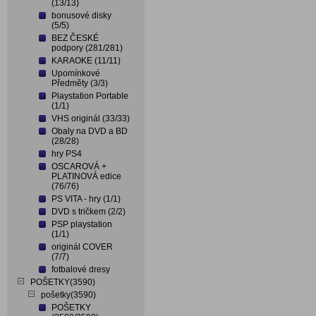
(13/13)
bonusové disky
(5/5)
BEZ ČESKÉ
podpory (281/281)
KARAOKE (11/11)
Upomínkové
Předměty (3/3)
Playstation Portable
(1/1)
VHS originál (33/33)
Obaly na DVD a BD
(28/28)
hry PS4
OSCAROVÁ +
PLATINOVÁ edice
(76/76)
PS VITA - hry (1/1)
DVD s tričkem (2/2)
PSP playstation
(1/1)
originál COVER
(7/7)
fotbalové dresy
POŠETKY(3590)
pošetky(3590)
POŠETKY