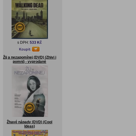
s DPH:
533 Kč
Žij a nezapomínej (DVD) (Zhivi i
pomni) - vyprodané
Žhavé nápady (DVD) (Cool
Ideas)