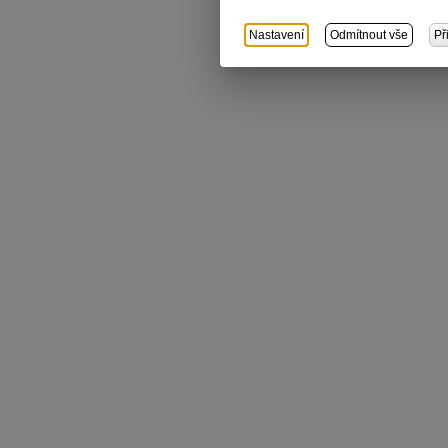
Nastavení
Odmítnout vše
Př