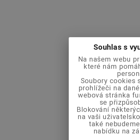
Souhlas s vy
Na našem webu pra
které nám pomáha
person
Soubory cookies s
prohlížeči na dané
webová stránka fu
se přizpůso
Blokování některýc
na vaši uživatels
také nebudeme
nabídku na zá