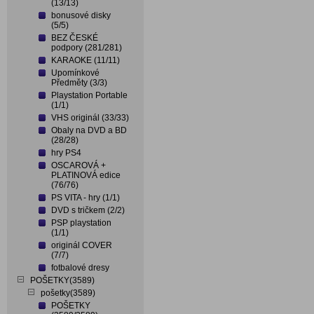
(13/13)
bonusové disky
(5/5)
BEZ ČESKÉ
podpory (281/281)
KARAOKE (11/11)
Upomínkové
Předměty (3/3)
Playstation Portable
(1/1)
VHS originál (33/33)
Obaly na DVD a BD
(28/28)
hry PS4
OSCAROVÁ +
PLATINOVÁ edice
(76/76)
PS VITA - hry (1/1)
DVD s tričkem (2/2)
PSP playstation
(1/1)
originál COVER
(7/7)
fotbalové dresy
POŠETKY(3589)
pošetky(3589)
POŠETKY