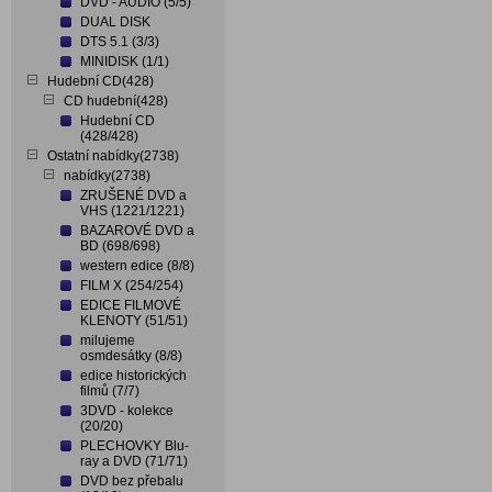
DVD - AUDIO (5/5)
DUAL DISK
DTS 5.1 (3/3)
MINIDISK (1/1)
Hudební CD(428)
CD hudební(428)
Hudební CD
(428/428)
Ostatní nabídky(2738)
nabídky(2738)
ZRUŠENÉ DVD a
VHS (1221/1221)
BAZAROVÉ DVD a
BD (698/698)
western edice (8/8)
FILM X (254/254)
EDICE FILMOVÉ
KLENOTY (51/51)
milujeme
osmdesátky (8/8)
edice historických
filmů (7/7)
3DVD - kolekce
(20/20)
PLECHOVKY Blu-
ray a DVD (71/71)
DVD bez přebalu