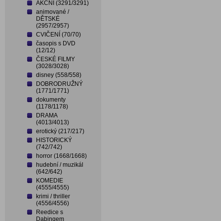
AKČNÍ (3291/3291)
animované /
DĚTSKÉ
(2957/2957)
CVIČENÍ (70/70)
časopis s DVD
(12/12)
ČESKÉ FILMY
(3028/3028)
disney (558/558)
DOBRODRUŽNÝ
(1771/1771)
dokumenty
(1178/1178)
DRAMA
(4013/4013)
erotický (217/217)
HISTORICKÝ
(742/742)
horror (1668/1668)
hudební / muzikál
(642/642)
KOMEDIE
(4555/4555)
krimi / thriller
(4556/4556)
Reedice s
Dabingem