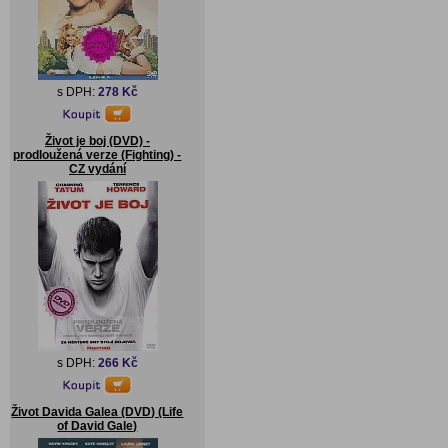
s DPH:
278 Kč
Život je boj (DVD) -
prodloužená verze (Fighting) -
CZ vydání
s DPH:
266 Kč
Život Davida Galea (DVD) (Life
of David Gale)