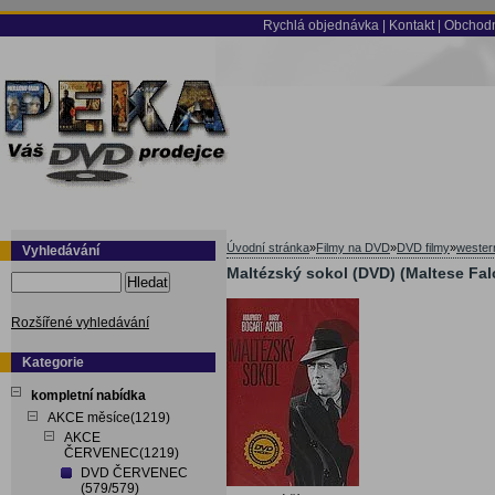
Rychlá objednávka
|
Kontakt
|
Obchodn
Úvodní stránka
»
Filmy na DVD
»
DVD filmy
»
wester
Vyhledávání
Maltézský sokol (DVD) (Maltese Fal
Hledat
Rozšířené vyhledávání
Kategorie
kompletní nabídka
AKCE měsíce(1219)
AKCE
ČERVENEC(1219)
DVD ČERVENEC
(579/579)