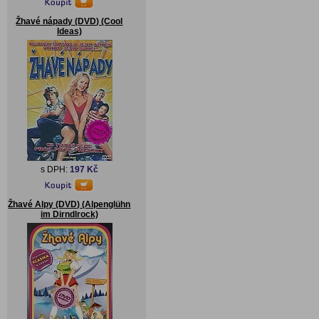
Žhavé nápady (DVD) (Cool
Ideas)
s DPH:
197 Kč
Žhavé Alpy (DVD) (Alpenglühn
im Dirndlrock)