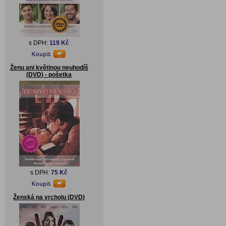
s DPH:
119 Kč
Ženu ani květinou neuhodíš
(DVD) - pošetka
s DPH:
75 Kč
Ženská na vrcholu (DVD)