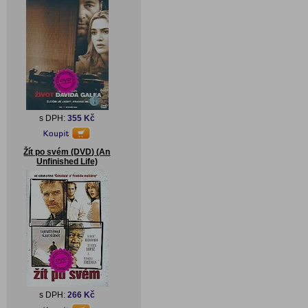
s DPH:
355 Kč
Žít po svém (DVD) (An
Unfinished Life)
s DPH:
266 Kč