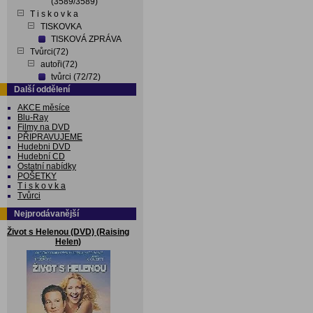
(3589/3589)
T i s k o v k a
TISKOVKA
TISKOVÁ ZPRÁVA
Tvůrci(72)
autoři(72)
tvůrci (72/72)
Další oddělení
AKCE měsíce
Blu-Ray
Filmy na DVD
PŘIPRAVUJEME
Hudebni DVD
Hudební CD
Ostatní nabídky
POŠETKY
T i s k o v k a
Tvůrci
Nejprodávanější
Život s Helenou (DVD) (Raising
Helen)