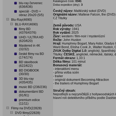
Katalogové číslo:
0341
blu-ray červenec
Doba expedice (dny):
3
(636/636)
Český název:
Maltézský sokol (DVD)
speciál - DVD +
Originální název:
Maltese Falcon, the (DVD)
obraz 20x20 (5/5)
CZ Titulky
Blu-Ray(4690)
BLU-RAY(4690)
Země původu:
USA
filmy BD
Rok výroby:
1941
(4376/4376)
Rok vydání:
2025
Žánr:
western / film-noir / mysteriózní
UHD / ULTRA HD
Režie:
John Huston
(620/620)
Hrají:
Humphrey Bogart, Mary Astor, Gladys 
Mastered in 4K
Ward Bond, Elisha Cook Jr., Walter Huston, 
(32/32)
ZVUK Dolby Digital 1.0:
anglický, španělsk
české filmy na BD
Titulky:
ČESKÉ
, anglické, německé, italský, 
(174/174)
Formát obrazu:
1,33:1
Délka filmu:
101 minut
BD steelbook
Bonusový materiál:
(622/622)
- interaktivní menu
BD DIGIBOOK
- příma volba scén
(30/30)
- trailer
3D blu-ray
- originál dokument Becoming Attraction
(435/435)
- the trailers of Humphrey Bogart
music BD (236/236)
Stručný obsah:
dokumentární BD
Nejostřejší a nejcyničtější z hollywoodských
(91/91)
hlavní roli detektivního příběhu podle Dashi
premium edice
(11/11)
Filmy na DVD(22828)
DVD filmy(22828)