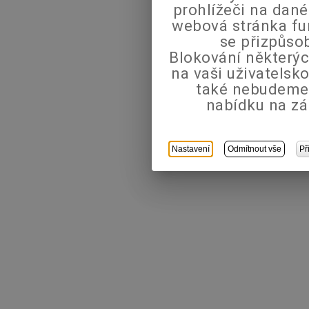
prohlížeči na dané
webová stránka fu
se přizpůso
Blokování některýc
na vaši uživatels
také nebudeme
nabídku na zá
Nastavení
Odmítnout vše
Př