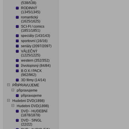
(538/538)
RODINNÝ
(1345/1345)
romantický
(1625/1625)
SCI-FI / comics
(1851/1851)
speciály (143/143)
sportovní (16/16)
seriály (2097/2097)
VÁLEČNÝ
(1225/1225)
western (352/352)
životopisný (84/84)
B O X / PACK
(962/962)
3D filmy (14/14)
PŘIPRAVUJEME
připravujeme
připravujeme
Hudebni DVD(1898)
Hudebni DVD(1898)
DVD - HUDEBNÍ
(1878/1878)
DVD - SINGL
(22/22)