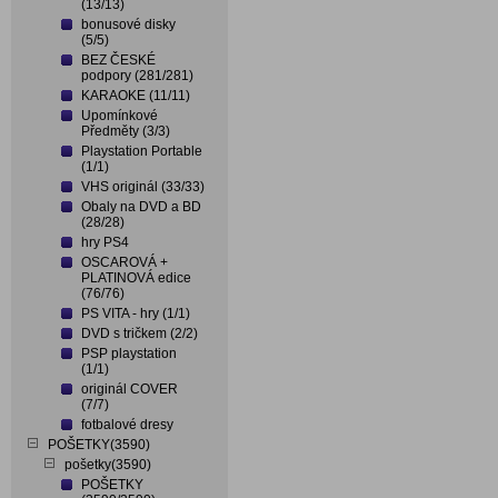
(13/13)
bonusové disky
(5/5)
BEZ ČESKÉ
podpory (281/281)
KARAOKE (11/11)
Upomínkové
Předměty (3/3)
Playstation Portable
(1/1)
VHS originál (33/33)
Obaly na DVD a BD
(28/28)
hry PS4
OSCAROVÁ +
PLATINOVÁ edice
(76/76)
PS VITA - hry (1/1)
DVD s tričkem (2/2)
PSP playstation
(1/1)
originál COVER
(7/7)
fotbalové dresy
POŠETKY(3590)
pošetky(3590)
POŠETKY