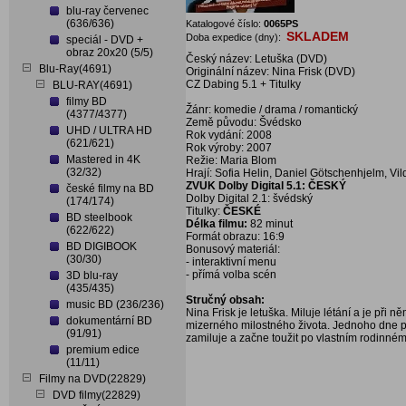
blu-ray červenec
(636/636)
Katalogové číslo:
0065PS
SKLADEM
Doba expedice (dny):
speciál - DVD +
obraz 20x20 (5/5)
Český název: Letuška (DVD)
Blu-Ray(4691)
Originální název: Nina Frisk (DVD)
CZ Dabing 5.1 + Titulky
BLU-RAY(4691)
filmy BD
Žánr: komedie / drama / romantický
(4377/4377)
Země původu: Švédsko
UHD / ULTRA HD
Rok vydání: 2008
(621/621)
Rok výroby: 2007
Mastered in 4K
Režie: Maria Blom
(32/32)
Hrají: Sofia Helin, Daniel Götschenhjelm, V
ZVUK Dolby Digital 5.1: ČESKÝ
české filmy na BD
Dolby Digital 2.1: švédský
(174/174)
Titulky:
ČESKÉ
BD steelbook
Délka filmu:
82 minut
(622/622)
Formát obrazu: 16:9
BD DIGIBOOK
Bonusový materiál:
(30/30)
- interaktivní menu
- přímá volba scén
3D blu-ray
(435/435)
Stručný obsah:
music BD (236/236)
Nina Frisk je letuška. Miluje létání a je při 
dokumentární BD
mizerného milostného života. Jednoho dne p
(91/91)
zamiluje a začne toužit po vlastním rodinném ž
premium edice
(11/11)
Filmy na DVD(22829)
DVD filmy(22829)