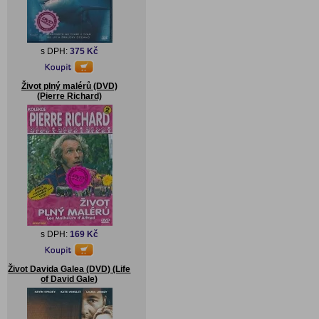
s DPH:
375 Kč
Život plný malérů (DVD)
(Pierre Richard)
s DPH:
169 Kč
Život Davida Galea (DVD) (Life
of David Gale)