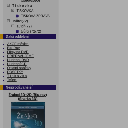
(3590/3590)
T i s k o v k a
TISKOVKA
TISKOVÁ ZPRÁVA
Tvůrci(72)
autoři(72)
tvůrci (72/72)
Další oddělení
AKCE měsíce
Blu-Ray
Filmy na DVD
PŘIPRAVUJEME
Hudebni DVD
Hudební CD
Ostatní nabídky
POŠETKY
T i s k o v k a
Tvůrci
Nejprodávanější
Žraloci 3D+2D (Blu-ray)
(Sharks 3D)