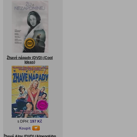
Žhavé nápady (DVD) (Cool
Ideas)
s DPH:
197 Kč
Žhavé Alpy (DVD) (Alpenglühn