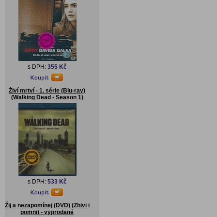
s DPH:
355 Kč
Živí mrtví - 1. série (Blu-ray)
(Walking Dead - Season 1)
s DPH:
533 Kč
Žij a nezapomínej (DVD) (Zhivi i
pomni) - vyprodané