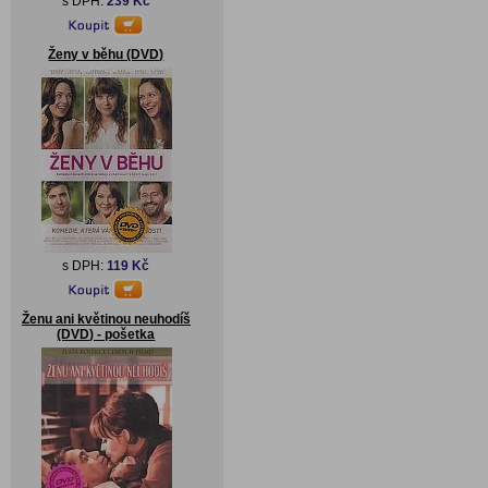
s DPH:
239 Kč
Ženy v běhu (DVD)
s DPH:
119 Kč
Ženu ani květinou neuhodíš
(DVD) - pošetka