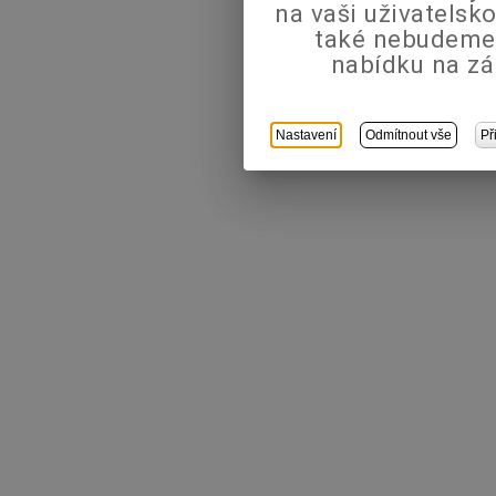
na vaši uživatels
také nebudeme
nabídku na zá
Nastavení
Odmítnout vše
Př