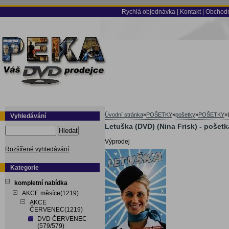
Rychlá objednávka
|
Kontakt
|
Obchodn
Úvodní stránka
»
POŠETKY
»
pošetky
»
POŠETKY
»
Vyhledávání
Letuška (DVD) (Nina Frisk) - pošetk
Hledat
Výprodej
Rozšířené vyhledávání
Kategorie
kompletní nabídka
AKCE měsíce(1219)
AKCE
ČERVENEC(1219)
DVD ČERVENEC
(579/579)