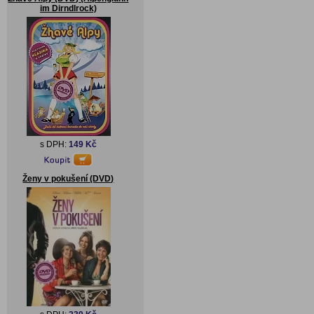
im Dirndlrock)
s DPH:
149 Kč
Ženy v pokušení (DVD)