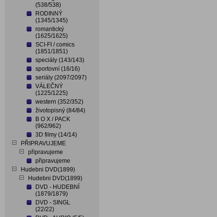
(538/538)
RODINNÝ
(1345/1345)
romantický
(1625/1625)
SCI-FI / comics
(1851/1851)
speciály (143/143)
sportovní (16/16)
seriály (2097/2097)
VÁLEČNÝ
(1225/1225)
western (352/352)
životopisný (84/84)
B O X / PACK
(962/962)
3D filmy (14/14)
PŘIPRAVUJEME
připravujeme
připravujeme
Hudebni DVD(1899)
Hudebni DVD(1899)
DVD - HUDEBNÍ
(1879/1879)
DVD - SINGL
(22/22)