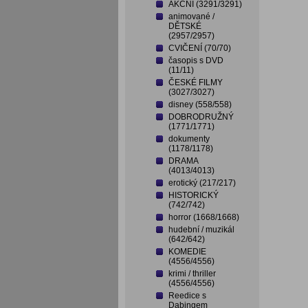
AKČNÍ (3291/3291)
animované /
DĚTSKÉ
(2957/2957)
CVIČENÍ (70/70)
časopis s DVD
(11/11)
ČESKÉ FILMY
(3027/3027)
disney (558/558)
DOBRODRUŽNÝ
(1771/1771)
dokumenty
(1178/1178)
DRAMA
(4013/4013)
erotický (217/217)
HISTORICKÝ
(742/742)
horror (1668/1668)
hudební / muzikál
(642/642)
KOMEDIE
(4556/4556)
krimi / thriller
(4556/4556)
Reedice s
Dabingem