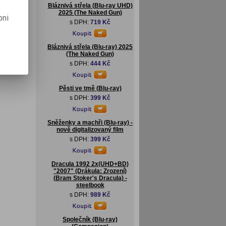
Bláznivá střela (Blu-ray UHD)
2025 (The Naked Gun)
pni
s DPH:
719 Kč
Bláznivá střela (Blu-ray) 2025
(The Naked Gun)
s DPH:
444 Kč
Pěsti ve tmě (Blu-ray)
s DPH:
399 Kč
Sněženky a machři (Blu-ray) -
nově digitalizovaný film
s DPH:
399 Kč
Dracula 1992 2x(UHD+BD)
"2007" (Drákula: Zrození)
(Bram Stoker's Dracula) -
steelbook
s DPH:
989 Kč
Společník (Blu-ray)