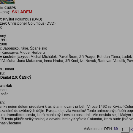
lo:
0165PS
SKLADEM
 (dny):
v:
Kryštof Kolumbus (DVD)
ázev:
Christopher Columbus (DVD)
.0
vaný
 1991
 2008
 Japonsko, Itálie, Španělsko
 Kurosawa, Miguel Herberg
í v českém jazyce:
Michal Michálek, Pavel Šrom, Jiří Prager, Bohdan Tůma, Luděk Č
iří Valšuba, Jana Mařasová, Irena Hrubá, Jiří Knot, Ivo Novák, Radovan Vaculík, Pa
l
91 minut
zu:
Digital 2.0: ČESKÝ
teriál:
í menu
a scén
ah:
riky nejen dětem představí krásný animovaný příběh! V roce 1492 se Kryštof Col
zatelně do světových dějin. Evropa objevila Ameriku! Tento animovaný příběh pop
a dramatickou cestu, která mohla být i cestou poslední... Ale nestala se jí. Malým 
íží tento příběh velký souboj a odvahu hrdiny Kryštofa Columba, která bude jistě v
 nás všechny!
Vaše cena s DPH:
69