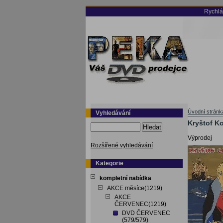
Rychlá
Úvodní stránk
Vyhledávání
Kryštof K
Hledat
Výprodej
Rozšířené vyhledávání
Kategorie
kompletní nabídka
AKCE měsíce(1219)
AKCE
ČERVENEC(1219)
DVD ČERVENEC
(579/579)