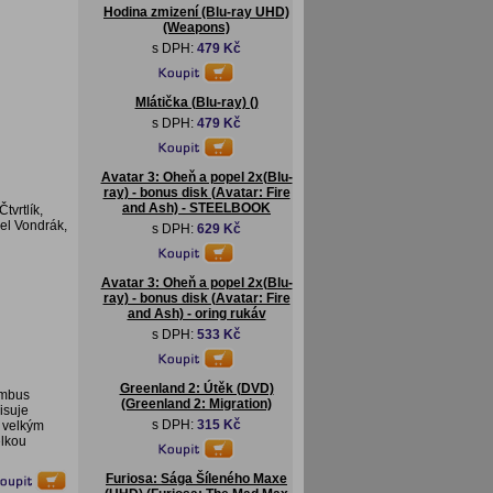
Hodina zmizení (Blu-ray UHD)
(Weapons)
s DPH:
479 Kč
Mlátička (Blu-ray) ()
s DPH:
479 Kč
Avatar 3: Oheň a popel 2x(Blu-
ray) - bonus disk (Avatar: Fire
and Ash) - STEELBOOK
tvrtlík,
vel Vondrák,
s DPH:
629 Kč
Avatar 3: Oheň a popel 2x(Blu-
ray) - bonus disk (Avatar: Fire
and Ash) - oring rukáv
s DPH:
533 Kč
Greenland 2: Útěk (DVD)
umbus
(Greenland 2: Migration)
isuje
s DPH:
315 Kč
i velkým
elkou
Furiosa: Sága Šíleného Maxe