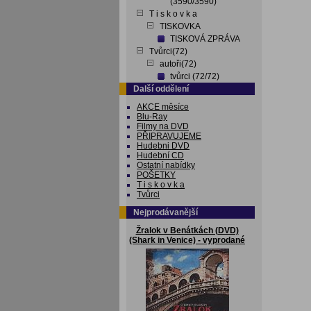
(3590/3590)
T i s k o v k a
TISKOVKA
TISKOVÁ ZPRÁVA
Tvůrci(72)
autoři(72)
tvůrci (72/72)
Další oddělení
AKCE měsíce
Blu-Ray
Filmy na DVD
PŘIPRAVUJEME
Hudebni DVD
Hudební CD
Ostatní nabídky
POŠETKY
T i s k o v k a
Tvůrci
Nejprodávanější
Žralok v Benátkách (DVD)
(Shark in Venice) - vyprodané