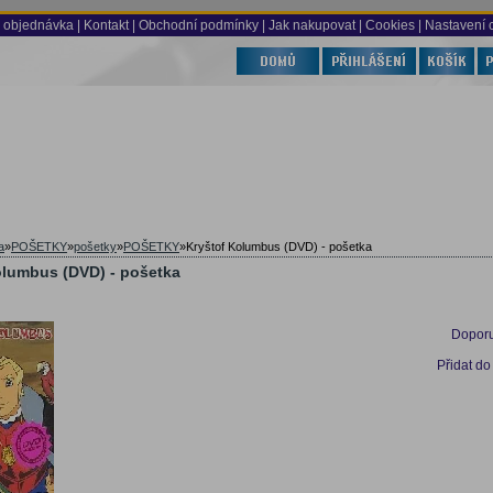
 objednávka
|
Kontakt
|
Obchodní podmínky
|
Jak nakupovat
| Cookies
| Nastavení 
a
»
POŠETKY
»
pošetky
»
POŠETKY
»
Kryštof Kolumbus (DVD) - pošetka
olumbus (DVD) - pošetka
Doporu
Přidat do