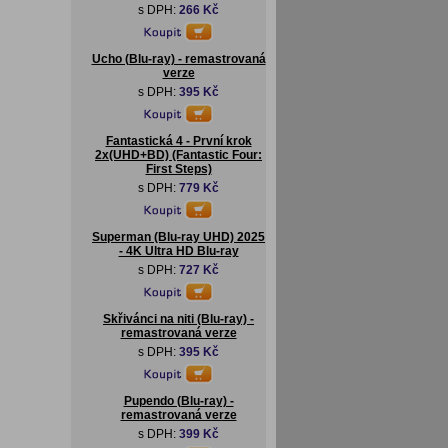
s DPH:
266 Kč
Ucho (Blu-ray) - remastrovaná
verze
s DPH:
395 Kč
Fantastická 4 - První krok
2x(UHD+BD) (Fantastic Four:
First Steps)
s DPH:
779 Kč
Superman (Blu-ray UHD) 2025
- 4K Ultra HD Blu-ray
s DPH:
727 Kč
Skřivánci na niti (Blu-ray) -
remastrovaná verze
s DPH:
395 Kč
Pupendo (Blu-ray) -
remastrovaná verze
s DPH:
399 Kč