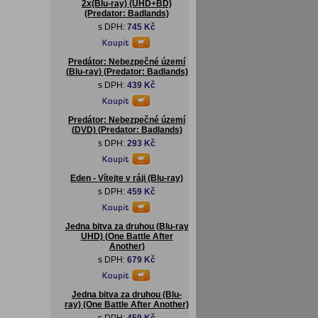
2x(Blu-ray) (UHD+BD)
(Predator: Badlands)
s DPH:
745 Kč
Predátor: Nebezpečné území
(Blu-ray) (Predator: Badlands)
s DPH:
439 Kč
Predátor: Nebezpečné území
(DVD) (Predator: Badlands)
s DPH:
293 Kč
Eden - Vítejte v ráji (Blu-ray)
s DPH:
459 Kč
Jedna bitva za druhou (Blu-ray
UHD) (One Battle After
Another)
s DPH:
679 Kč
Jedna bitva za druhou (Blu-
ray) (One Battle After Another)