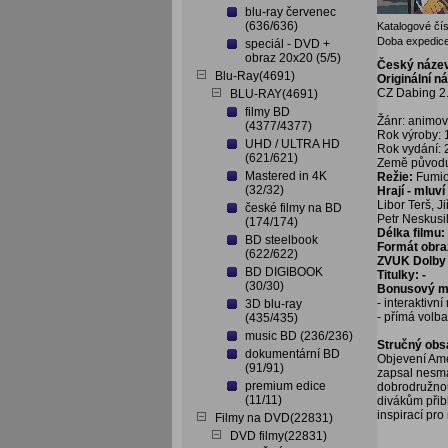
blu-ray červenec
(636/636)
Katalogové čís
Doba expedice
speciál - DVD +
obraz 20x20 (5/5)
Český náze
Blu-Ray(4691)
Originální n
CZ Dabing 2
BLU-RAY(4691)
filmy BD
Žánr: animo
(4377/4377)
Rok výroby:
UHD / ULTRA HD
Rok vydání:
(621/621)
Země původu:
Mastered in 4K
Režie:
Fumio
(32/32)
Hrají - mluv
Libor Terš, J
české filmy na BD
Petr Neskusi
(174/174)
Délka filmu:
BD steelbook
Formát obra
(622/622)
ZVUK Dolby 
BD DIGIBOOK
Titulky: -
(30/30)
Bonusový ma
- interaktivn
3D blu-ray
- přímá volb
(435/435)
music BD (236/236)
Stručný obs
dokumentární BD
Objevení Ame
(91/91)
zapsal nesma
premium edice
dobrodružnou 
(11/11)
divákům přibl
inspirací pro
Filmy na DVD(22831)
DVD filmy(22831)