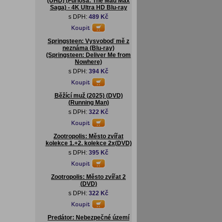
(UHD) (Furiosa: The Mad Max
Saga) - 4K Ultra HD Blu-ray
s DPH:
489 Kč
Springsteen: Vysvoboď mě z
neznáma (Blu-ray)
(Springsteen: Deliver Me from
Nowhere)
s DPH:
394 Kč
Běžící muž (2025) (DVD)
(Running Man)
s DPH:
322 Kč
Zootropolis: Město zvířat
kolekce 1.+2. kolekce 2x(DVD)
s DPH:
395 Kč
Zootropolis: Město zvířat 2
(DVD)
s DPH:
322 Kč
Predátor: Nebezpečné území