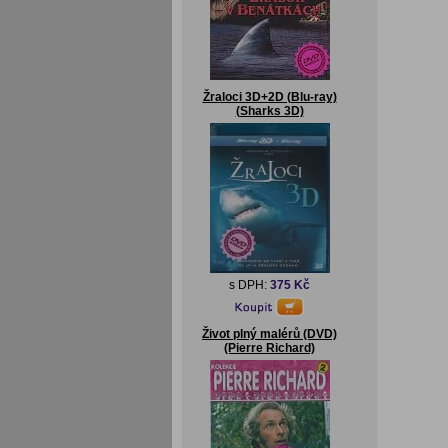
Žraloci 3D+2D (Blu-ray)
(Sharks 3D)
s DPH:
375 Kč
Život plný malérů (DVD)
(Pierre Richard)