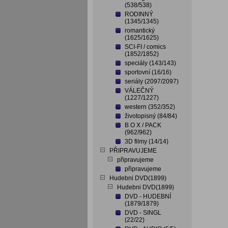
(538/538)
RODINNÝ
(1345/1345)
romantický
(1625/1625)
SCI-FI / comics
(1852/1852)
speciály (143/143)
sportovní (16/16)
seriály (2097/2097)
VÁLEČNÝ
(1227/1227)
western (352/352)
životopisný (84/84)
B O X / PACK
(962/962)
3D filmy (14/14)
PŘIPRAVUJEME
připravujeme
připravujeme
Hudebni DVD(1899)
Hudebni DVD(1899)
DVD - HUDEBNÍ
(1879/1879)
DVD - SINGL
(22/22)