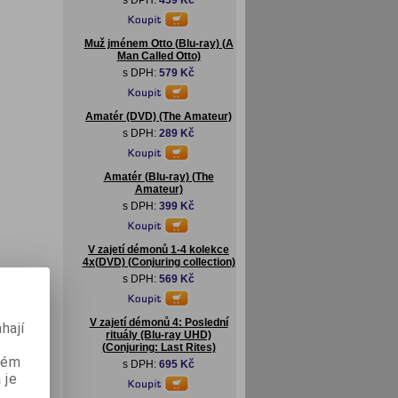
s DPH:
459 Kč
Muž jménem Otto (Blu-ray) (A
Man Called Otto)
s DPH:
579 Kč
Amatér (DVD) (The Amateur)
s DPH:
289 Kč
Amatér (Blu-ray) (The
Amateur)
s DPH:
399 Kč
V zajetí démonů 1-4 kolekce
4x(DVD) (Conjuring collection)
s DPH:
569 Kč
V zajetí démonů 4: Poslední
hají
rituály (Blu-ray UHD)
(Conjuring: Last Rites)
aném
s DPH:
695 Kč
 je