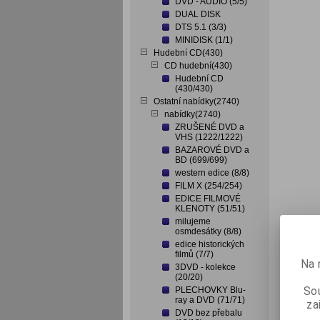
DVD - AUDIO (5/5)
DUAL DISK
DTS 5.1 (3/3)
MINIDISK (1/1)
Hudební CD(430)
CD hudební(430)
Hudební CD
(430/430)
Ostatní nabídky(2740)
nabídky(2740)
ZRUŠENÉ DVD a
VHS (1222/1222)
BAZAROVÉ DVD a
BD (699/699)
western edice (8/8)
FILM X (254/254)
EDICE FILMOVÉ
KLENOTY (51/51)
milujeme
osmdesátky (8/8)
edice historických
filmů (7/7)
Na 
3DVD - kolekce
(20/20)
Sou
PLECHOVKY Blu-
ray a DVD (71/71)
za
DVD bez přebalu