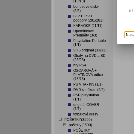
(13/13)
bonusové disky
už
(5/5)
BEZ ČESKÉ
podpory (281/281)
KARAOKE (11/11)
Upomínkové
Nast
Předměty (3/3)
Playstation Portable
(1/1)
VHS originál (33/33)
Obaly na DVD a BD
(28/28)
hry PS4
OSCAROVÁ +
PLATINOVÁ edice
(76/76)
PS VITA - hry (1/1)
DVD s tričkem (2/2)
PSP playstation
(1/1)
originál COVER
(7/7)
fotbalové dresy
POŠETKY(3590)
pošetky(3590)
POŠETKY