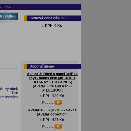
cookies
Celková cena nákupu
s DPH:
0 Kč
Doporučujeme
Avatar 3: Oheň a popel 3x(Blu-
ray) - bonus disk (4K UHD +
BLU-RAY + BD BONUS)
(Avatar: Fire and Ash) -
čit výrobek
STEELBOOK
Tisk
s DPH:
989 Kč
 oblíbených
Avatar 1-3 3x(DVD) - kolekce
(Avatar collection)
s DPH:
587 Kč