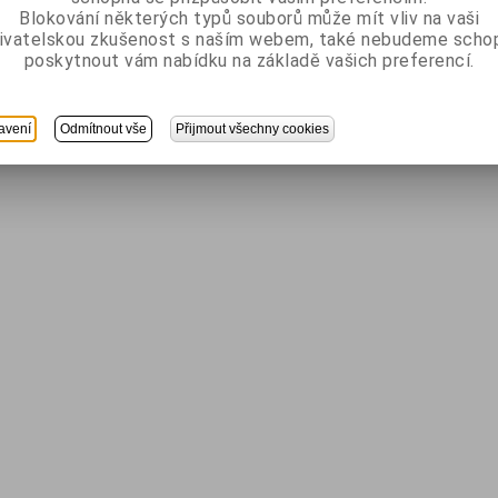
Blokování některých typů souborů může mít vliv na vaši
ivatelskou zkušenost s naším webem, také nebudeme scho
poskytnout vám nabídku na základě vašich preferencí.
avení
Odmítnout vše
Přijmout všechny cookies