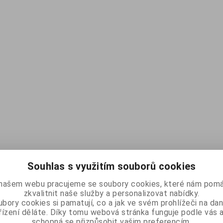
Souhlas s využitím souborů cookies
našem webu pracujeme se soubory cookies, které nám pomá
zkvalitnit naše služby a personalizovat nabídky.
bory cookies si pamatují, co a jak ve svém prohlížeči na d
řízení děláte. Díky tomu webová stránka funguje podle vás a
schopná se přizpůsobit vašim preferencím.