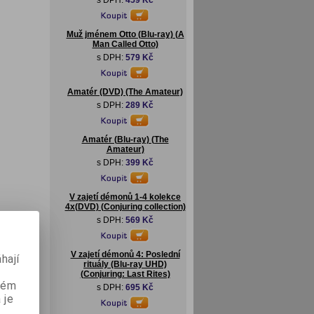
s DPH:
459 Kč
Muž jménem Otto (Blu-ray) (A
Man Called Otto)
s DPH:
579 Kč
Amatér (DVD) (The Amateur)
s DPH:
289 Kč
Amatér (Blu-ray) (The
Amateur)
s DPH:
399 Kč
V zajetí démonů 1-4 kolekce
4x(DVD) (Conjuring collection)
s DPH:
569 Kč
V zajetí démonů 4: Poslední
hají
rituály (Blu-ray UHD)
(Conjuring: Last Rites)
aném
s DPH:
695 Kč
 je