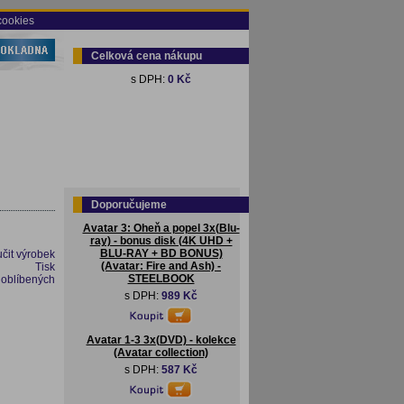
cookies
Celková cena nákupu
s DPH:
0 Kč
Doporučujeme
Avatar 3: Oheň a popel 3x(Blu-
ray) - bonus disk (4K UHD +
BLU-RAY + BD BONUS)
čit výrobek
(Avatar: Fire and Ash) -
Tisk
STEELBOOK
 oblíbených
s DPH:
989 Kč
Avatar 1-3 3x(DVD) - kolekce
(Avatar collection)
s DPH:
587 Kč