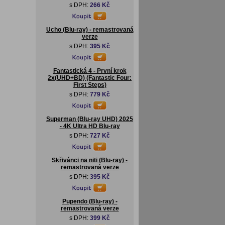
s DPH:
266 Kč
Ucho (Blu-ray) - remastrovaná
verze
s DPH:
395 Kč
Fantastická 4 - První krok
2x(UHD+BD) (Fantastic Four:
First Steps)
s DPH:
779 Kč
Superman (Blu-ray UHD) 2025
- 4K Ultra HD Blu-ray
s DPH:
727 Kč
Skřivánci na niti (Blu-ray) -
remastrovaná verze
s DPH:
395 Kč
Pupendo (Blu-ray) -
remastrovaná verze
s DPH:
399 Kč