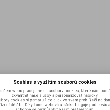
Souhlas s využitím souborů cookies
našem webu pracujeme se soubory cookies, které nám pomá
zkvalitnit naše služby a personalizovat nabídky.
bory cookies si pamatují, co a jak ve svém prohlížeči na d
řízení děláte. Díky tomu webová stránka funguje podle vás a
schopná se přizpůsobit vašim preferencím.