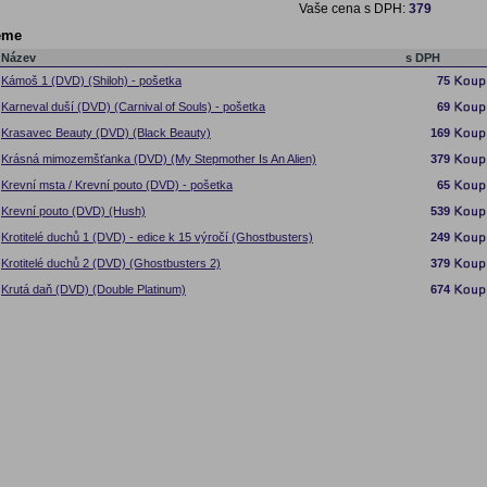
Vaše cena s DPH:
379
eme
Název
s DPH
Kámoš 1 (DVD) (Shiloh) - pošetka
75
Karneval duší (DVD) (Carnival of Souls) - pošetka
69
Krasavec Beauty (DVD) (Black Beauty)
169
Krásná mimozemšťanka (DVD) (My Stepmother Is An Alien)
379
Krevní msta / Krevní pouto (DVD) - pošetka
65
Krevní pouto (DVD) (Hush)
539
Krotitelé duchů 1 (DVD) - edice k 15 výročí (Ghostbusters)
249
Krotitelé duchů 2 (DVD) (Ghostbusters 2)
379
Krutá daň (DVD) (Double Platinum)
674