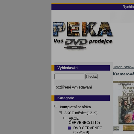
Rychlá
Úvodní stránk
Vyhledávání
Kramerová
Hledat
Rozšířené vyhledávání
Kategorie
kompletní nabídka
AKCE měsíce(1219)
AKCE
ČERVENEC(1219)
DVD ČERVENEC
(579/579)