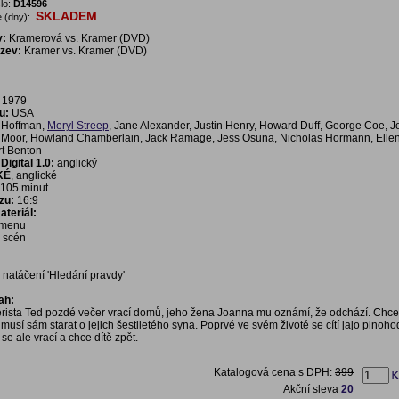
lo:
D14596
SKLADEM
 (dny):
v:
Kramerová vs. Kramer (DVD)
ázev:
Kramer vs. Kramer (DVD)
1979
u:
USA
 Hoffman,
Meryl Streep
, Jane Alexander, Justin Henry, Howard Duff, George Coe, J
ll Moor, Howland Chamberlain, Jack Ramage, Jess Osuna, Nicholas Hormann, Elle
t Benton
igital 1.0:
anglický
KÉ
, anglické
105 minut
zu:
16:9
teriál:
í menu
a scén
 natáčení 'Hledání pravdy'
ah:
érista Ted pozdé večer vrací domů, jeho žena Joanna mu oznámí, že odchází. Chce
musí sám starat o jejich šestiletého syna. Poprvé ve svém životé se cítí jajo plnoh
se ale vrací a chce dítě zpět.
Katalogová cena s DPH:
399
Akční sleva
20