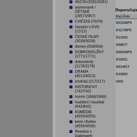
AKČNÍ (3291/3291)
animované /
Doporučuj
DĚTSKÉ
(2957/2957)
Kat.číslo
CVIČENÍ (70/70)
D01546PS
časopis s DVD
D11739PS
(12/12)
ČESKÉ FILMY
D13193
(3028/3028)
D09677
disney (558/558)
DOBRODRUŽNÝ
D05546PS
(1771/1771)
D15021
dokumenty
(1178/1178)
D01491T
DRAMA
D10893
(4013/4013)
erotický (217/217)
0303
HISTORICKÝ
(742/742)
horror (1668/1668)
hudební / muzikál
(642/642)
KOMEDIE
(4555/4555)
krimi / thriller
(4556/4556)
Reedice s
Dabingem