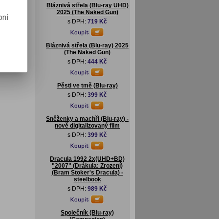
Bláznivá střela (Blu-ray UHD)
2025 (The Naked Gun)
pni
s DPH:
719 Kč
Bláznivá střela (Blu-ray) 2025
(The Naked Gun)
s DPH:
444 Kč
Pěsti ve tmě (Blu-ray)
s DPH:
399 Kč
Sněženky a machři (Blu-ray) -
nově digitalizovaný film
s DPH:
399 Kč
Dracula 1992 2x(UHD+BD)
"2007" (Drákula: Zrození)
(Bram Stoker's Dracula) -
steelbook
s DPH:
989 Kč
Společník (Blu-ray)