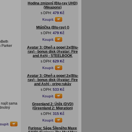
Hodina zmizení (Blu-ray UHD)
(Weapons)
s DPH:
479 Kč
Mlátička (Blu-ray) ()
s DPH:
479 Kč
oBeth
n Parker
Avatar 3: Oheň a popel 2x(Blu-
ray) - bonus disk (Avatar: Fire
and Ash) - STEELBOOK
s DPH:
629 Kč
Avatar 3: Oheň a popel 2x(Blu-
ray) - bonus disk (Avatar: Fire
and Ash) - oring rukáv
s DPH:
533 Kč
 najít sama
Greenland 2: Útěk (DVD)
odnotný
(Greenland 2: Migration)
s DPH:
315 Kč
Furiosa: Sága Šíleného Maxe