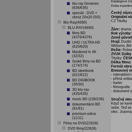
Katalogové čís
blu-ray červenec
Doba expedice
(636/636)
Český náze
speciál - DVD +
Originální n
obraz 20x20 (5/5)
CZ Titulky
Blu-Ray(4690)
BLU-RAY(4690)
Žánr:
drama
filmy BD
Rok výroby:
(4376/4376)
Země původ
Hrají:
Dustin
UHD / ULTRA HD
Williams, Bi
(620/620)
Režie:
Rober
Mastered in 4K
ZVUK Dolby D
(32/32)
Titulky:
ČES
české filmy na BD
Délka filmu:
(174/174)
Formát obra
Bonusový ma
BD steelbook
- interaktivn
(622/622)
- přímá volb
BD DIGIBOOK
- trailer
(30/30)
- filmografie
3D blu-ray
- dokument o
(435/435)
music BD (236/236)
Stručný obs
Když se kari
dokumentární BD
sebe. Teď se 
(91/91)
otec. Joanna 
premium edice
(11/11)
Filmy na DVD(22828)
DVD filmy(22828)