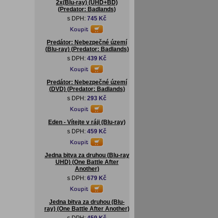
2x(Blu-ray) (UHD+BD)
(Predator: Badlands)
s DPH:
745 Kč
Predátor: Nebezpečné území
(Blu-ray) (Predator: Badlands)
s DPH:
439 Kč
Predátor: Nebezpečné území
(DVD) (Predator: Badlands)
s DPH:
293 Kč
Eden - Vítejte v ráji (Blu-ray)
s DPH:
459 Kč
Jedna bitva za druhou (Blu-ray
UHD) (One Battle After
Another)
s DPH:
679 Kč
Jedna bitva za druhou (Blu-
ray) (One Battle After Another)