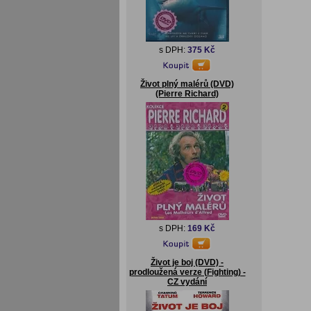
s DPH:
375 Kč
Život plný malérů (DVD)
(Pierre Richard)
s DPH:
169 Kč
Život je boj (DVD) -
prodloužená verze (Fighting) -
CZ vydání