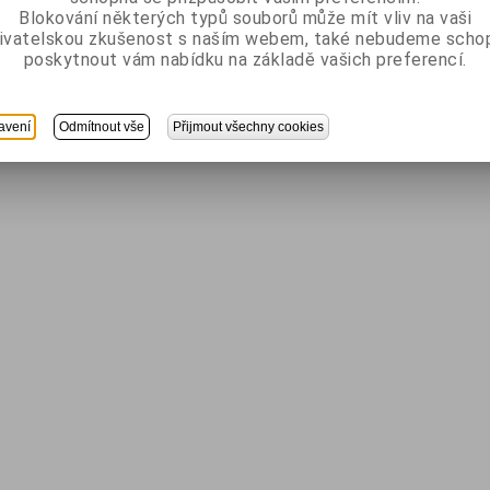
Blokování některých typů souborů může mít vliv na vaši
ivatelskou zkušenost s naším webem, také nebudeme scho
poskytnout vám nabídku na základě vašich preferencí.
avení
Odmítnout vše
Přijmout všechny cookies