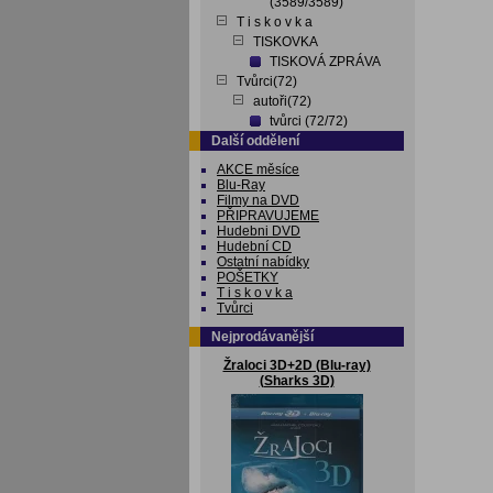
(3589/3589)
T i s k o v k a
TISKOVKA
TISKOVÁ ZPRÁVA
Tvůrci(72)
autoři(72)
tvůrci (72/72)
Další oddělení
AKCE měsíce
Blu-Ray
Filmy na DVD
PŘIPRAVUJEME
Hudebni DVD
Hudební CD
Ostatní nabídky
POŠETKY
T i s k o v k a
Tvůrci
Nejprodávanější
Žraloci 3D+2D (Blu-ray)
(Sharks 3D)