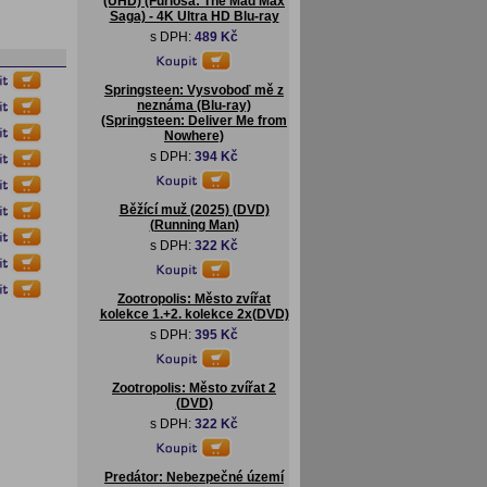
(UHD) (Furiosa: The Mad Max
Saga) - 4K Ultra HD Blu-ray
s DPH:
489 Kč
Springsteen: Vysvoboď mě z
neznáma (Blu-ray)
(Springsteen: Deliver Me from
Nowhere)
s DPH:
394 Kč
Běžící muž (2025) (DVD)
(Running Man)
s DPH:
322 Kč
Zootropolis: Město zvířat
kolekce 1.+2. kolekce 2x(DVD)
s DPH:
395 Kč
Zootropolis: Město zvířat 2
(DVD)
s DPH:
322 Kč
Predátor: Nebezpečné území