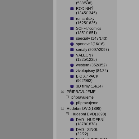
(538/538)
RODINNÝ
(1345/1345)
romantický
(1625/1625)
SCI-FI / comics
(1851/1851)
speciály (143/143)
sportovní (16/16)
seriály (2097/2097)
VÁLEČNÝ
(1225/1225)
western (352/352)
životopisný (84/84)
B O X / PACK
(962/962)
3D filmy (14/14)
PŘIPRAVUJEME
připravujeme
připravujeme
Hudebni DVD(1898)
Hudebni DVD(1898)
DVD - HUDEBNÍ
(1878/1878)
DVD - SINGL
(22/22)