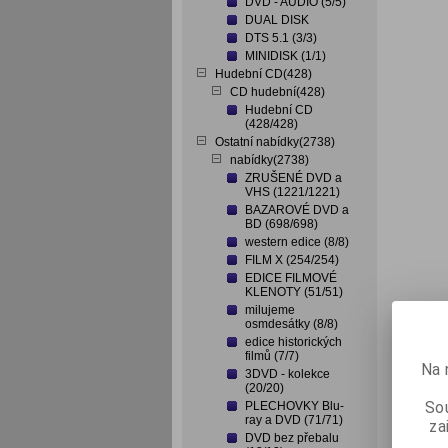
DVD - AUDIO (5/5)
DUAL DISK
DTS 5.1 (3/3)
MINIDISK (1/1)
Hudební CD(428)
CD hudební(428)
Hudební CD
(428/428)
Ostatní nabídky(2738)
nabídky(2738)
ZRUŠENÉ DVD a
VHS (1221/1221)
BAZAROVÉ DVD a
BD (698/698)
western edice (8/8)
FILM X (254/254)
EDICE FILMOVÉ
KLENOTY (51/51)
milujeme
osmdesátky (8/8)
edice historických
filmů (7/7)
Na 
3DVD - kolekce
(20/20)
Sou
PLECHOVKY Blu-
ray a DVD (71/71)
za
DVD bez přebalu