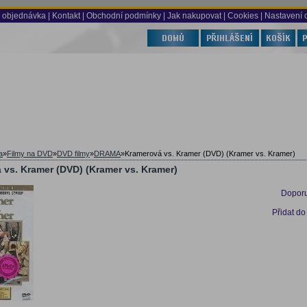
 objednávka
|
Kontakt
|
Obchodní podmínky
|
Jak nakupovat
| Cookies
| Nastavení 
a
»
Filmy na DVD
»
DVD filmy
»
DRAMA
»
Kramerová vs. Kramer (DVD) (Kramer vs. Kramer)
 vs. Kramer (DVD) (Kramer vs. Kramer)
Doporu
Přidat do