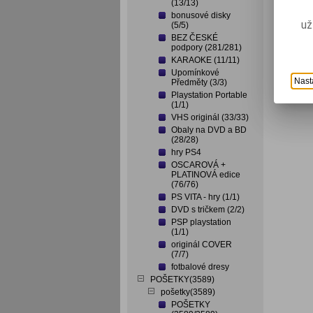
(13/13)
bonusové disky
už
(5/5)
BEZ ČESKÉ
podpory (281/281)
KARAOKE (11/11)
Upomínkové
Nast
Předměty (3/3)
Playstation Portable
(1/1)
VHS originál (33/33)
Obaly na DVD a BD
(28/28)
hry PS4
OSCAROVÁ +
PLATINOVÁ edice
(76/76)
PS VITA - hry (1/1)
DVD s tričkem (2/2)
PSP playstation
(1/1)
originál COVER
(7/7)
fotbalové dresy
POŠETKY(3589)
pošetky(3589)
POŠETKY