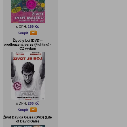
s DPH:
169 Kč
Život je boj (DVD) -
prodloužená verze (Fighting) -
CZ vydání
s DPH:
266 Kč
Život Davida Galea (DVD) (Life
of David Gale)