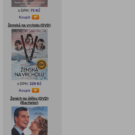
s DPH:
75 Kč
Ženská na vrcholu (DVD)
s DPH:
329 Kč
Ženich na útěku (DVD)
(Bachelor)