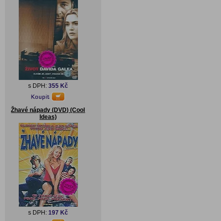
s DPH:
355 Kč
Žhavé nápady (DVD) (Cool
Ideas)
s DPH:
197 Kč