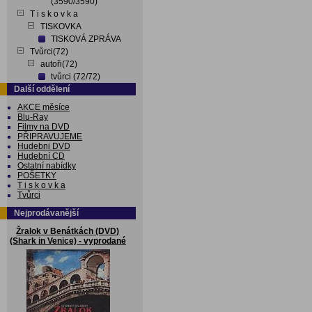
(3590/3590)
T i s k o v k a
TISKOVKA
TISKOVÁ ZPRÁVA
Tvůrci(72)
autoři(72)
tvůrci (72/72)
Další oddělení
AKCE měsíce
Blu-Ray
Filmy na DVD
PŘIPRAVUJEME
Hudebni DVD
Hudební CD
Ostatní nabídky
POŠETKY
T i s k o v k a
Tvůrci
Nejprodávanější
Žralok v Benátkách (DVD)
(Shark in Venice) - vyprodané