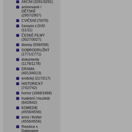
AKČNÍ (3291/3291)
animované /
DĚTSKÉ
(2957/2957)
CVIČENÍ (70/70)
časopis s DVD
(11/11)
ČESKÉ FILMY
(3027/3027)
disney (558/558)
DOBRODRUŽNÝ
(1771/1771)
dokumenty
(1178/1178)
DRAMA
(4013/4013)
erotický (217/217)
HISTORICKÝ
(742/742)
horror (1668/1668)
hudební / muzikál
(642/642)
KOMEDIE
(4556/4556)
krimi / thriller
(4556/4556)
Reedice s
Dabingem