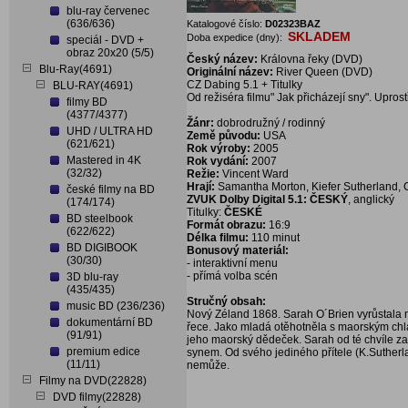
blu-ray červenec
(636/636)
Katalogové číslo:
D02323BAZ
SKLADEM
Doba expedice (dny):
speciál - DVD +
obraz 20x20 (5/5)
Český název:
Královna řeky (DVD)
Blu-Ray(4691)
Originální název:
River Queen (DVD)
CZ Dabing 5.1 + Titulky
BLU-RAY(4691)
Od režiséra filmu" Jak přicházejí sny". Upros
filmy BD
(4377/4377)
Žánr:
dobrodružný / rodinný
UHD / ULTRA HD
Země původu:
USA
(621/621)
Rok výroby:
2005
Mastered in 4K
Rok vydání:
2007
(32/32)
Režie:
Vincent Ward
Hrají:
Samantha Morton, Kiefer Sutherland, C
české filmy na BD
ZVUK Dolby Digital 5.1: ČESKÝ
, anglický
(174/174)
Titulky:
ČESKÉ
BD steelbook
Formát obrazu:
16:9
(622/622)
Délka filmu:
110 minut
BD DIGIBOOK
Bonusový materiál:
(30/30)
- interaktivní menu
- přímá volba scén
3D blu-ray
(435/435)
Stručný obsah:
music BD (236/236)
Nový Zéland 1868. Sarah O´Brien vyrůstala 
dokumentární BD
řece. Jako mladá otěhotněla s maorským chla
(91/91)
jeho maorský dědeček. Sarah od té chvíle za
premium edice
synem. Od svého jediného přítele (K.Suther
(11/11)
nemůže.
Filmy na DVD(22828)
DVD filmy(22828)