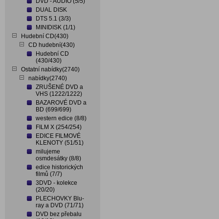
DVD - AUDIO (5/5)
DUAL DISK
DTS 5.1 (3/3)
MINIDISK (1/1)
Hudební CD(430)
CD hudební(430)
Hudební CD
(430/430)
Ostatní nabídky(2740)
nabídky(2740)
ZRUŠENÉ DVD a
VHS (1222/1222)
BAZAROVÉ DVD a
BD (699/699)
western edice (8/8)
FILM X (254/254)
EDICE FILMOVÉ
KLENOTY (51/51)
milujeme
osmdesátky (8/8)
edice historických
filmů (7/7)
3DVD - kolekce
(20/20)
PLECHOVKY Blu-
ray a DVD (71/71)
DVD bez přebalu