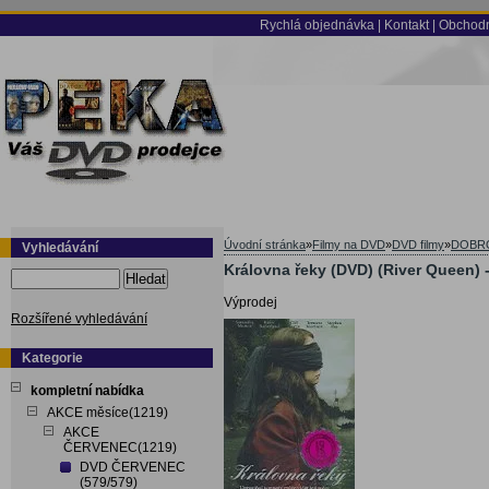
Rychlá objednávka
|
Kontakt
|
Obchodn
Úvodní stránka
»
Filmy na DVD
»
DVD filmy
»
DOBR
Vyhledávání
Královna řeky (DVD) (River Queen)
Hledat
Výprodej
Rozšířené vyhledávání
Kategorie
kompletní nabídka
AKCE měsíce(1219)
AKCE
ČERVENEC(1219)
DVD ČERVENEC
(579/579)