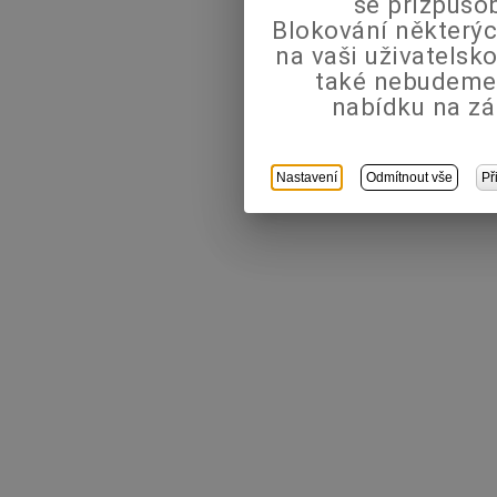
se přizpůso
Blokování některýc
na vaši uživatels
také nebudeme
nabídku na zá
Nastavení
Odmítnout vše
Př