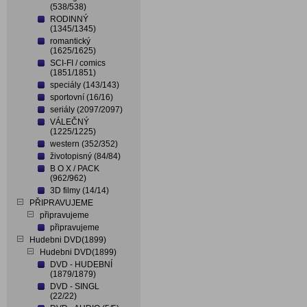
(538/538)
RODINNÝ
(1345/1345)
romantický
(1625/1625)
SCI-FI / comics
(1851/1851)
speciály (143/143)
sportovní (16/16)
seriály (2097/2097)
VÁLEČNÝ
(1225/1225)
western (352/352)
životopisný (84/84)
B O X / PACK
(962/962)
3D filmy (14/14)
PŘIPRAVUJEME
připravujeme
připravujeme
Hudebni DVD(1899)
Hudebni DVD(1899)
DVD - HUDEBNÍ
(1879/1879)
DVD - SINGL
(22/22)