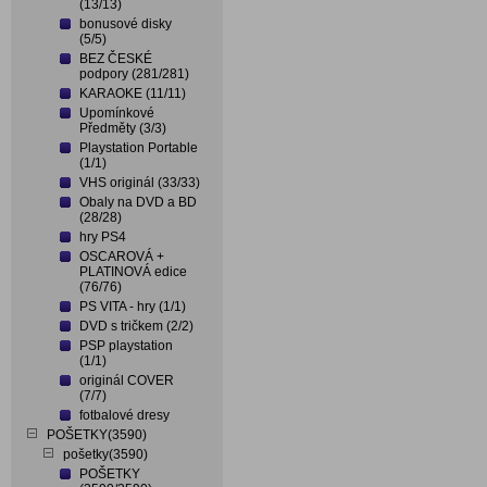
(13/13)
bonusové disky
(5/5)
BEZ ČESKÉ
podpory (281/281)
KARAOKE (11/11)
Upomínkové
Předměty (3/3)
Playstation Portable
(1/1)
VHS originál (33/33)
Obaly na DVD a BD
(28/28)
hry PS4
OSCAROVÁ +
PLATINOVÁ edice
(76/76)
PS VITA - hry (1/1)
DVD s tričkem (2/2)
PSP playstation
(1/1)
originál COVER
(7/7)
fotbalové dresy
POŠETKY(3590)
pošetky(3590)
POŠETKY