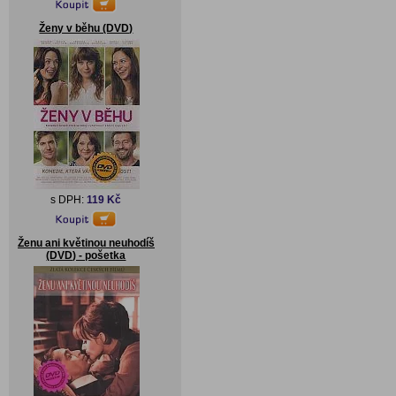
Ženy v běhu (DVD)
s DPH:
119 Kč
Ženu ani květinou neuhodíš
(DVD) - pošetka