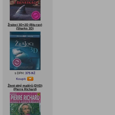
Žraloci 3D+2D (Blu-ray)
(Sharks 3D)
s DPH:
375 Kč
Život plný malérů (DVD)
(Pierre Richard)