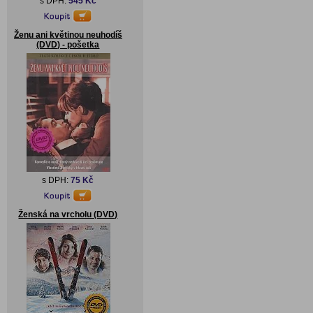
s DPH:
545 Kč
Ženu ani květinou neuhodíš
(DVD) - pošetka
s DPH:
75 Kč
Ženská na vrcholu (DVD)