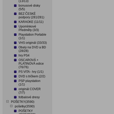
(13/13)
bonusové disky
(5/5)
BEZ ČESKÉ
podpory (281/281)
KARAOKE (11/11)
Upomínkové
Předměty (3/3)
Playstation Portable
(1/1)
VHS originál (33/33)
Obaly na DVD a BD
(28/28)
hry PS4
OSCAROVÁ +
PLATINOVÁ edice
(76/76)
PS VITA - hry (1/1)
DVD s tričkem (2/2)
PSP playstation
(1/1)
originál COVER
(7/7)
fotbalové dresy
POŠETKY(3590)
pošetky(3590)
POŠETKY