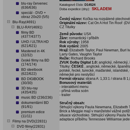
blu-ray červenec
Katalogové číslo:
D14524
(636/636)
SKLADEM
Doba expedice (dny):
speciál - DVD +
obraz 20x20 (5/5)
Český název:
Kočka na rozpálené plechové
Blu-Ray(4691)
Originální název:
Cat On A Hot Tin Roof (D
CZ Titulky
BLU-RAY(4691)
filmy BD
Země původu:
USA
(4377/4377)
Žánr:
romantický / příběh
UHD / ULTRA HD
Rok výroby:
1958
(621/621)
Rok vydání:
2005
Hrají:
Elizabeth Taylor, Paul Newman, Burl I
Mastered in 4K
Larry Gates, Vaughn Taylor
(32/32)
Režie:
Richard Brooks
české filmy na BD
ZVUK Dolby Digital 1.0:
anglický, německý,
(174/174)
Titulky:
ČESKÉ
, anglické, německé, španěls
BD steelbook
polské, řecké, turecké, maďarské, islandské, 
(622/622)
německé pro neslyšící
Formát obrazu:
strana A: 1,33:1 / strana B 1
BD DIGIBOOK
Bonusový materiál:
(30/30)
- interaktivní menu
3D blu-ray
- přímá volba scén
(435/435)
- trailer
music BD (236/236)
dokumentární BD
Stručný obsah:
(91/91)
Strhující výkony Paula Newmana, Elizabeth 
Brick a Meggie mají v manželství vážné potíž
premium edice
situace východisko. Strhující výkony Paula N
(11/11)
adaptace příběhu Tennessee Williamse jeden 
Filmy na DVD(22831)
DVD filmy(22831)