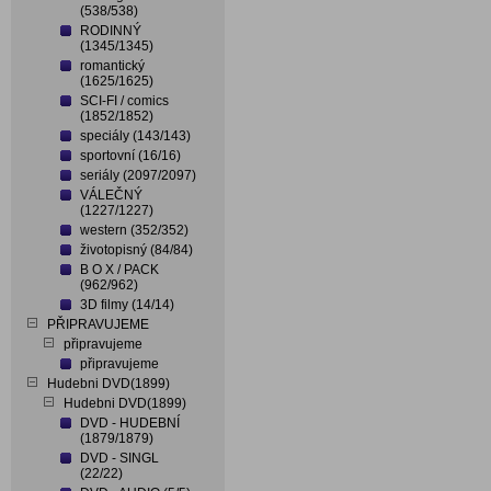
(538/538)
RODINNÝ
(1345/1345)
romantický
(1625/1625)
SCI-FI / comics
(1852/1852)
speciály (143/143)
sportovní (16/16)
seriály (2097/2097)
VÁLEČNÝ
(1227/1227)
western (352/352)
životopisný (84/84)
B O X / PACK
(962/962)
3D filmy (14/14)
PŘIPRAVUJEME
připravujeme
připravujeme
Hudebni DVD(1899)
Hudebni DVD(1899)
DVD - HUDEBNÍ
(1879/1879)
DVD - SINGL
(22/22)