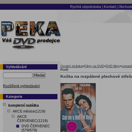
Rychlá objednávka
|
Kontakt
|
Obchodn
Úvodní stránka
»
Filmy na DVD
»
DVD filmy
»
romant
Vyhledávání
Roof)
Hledat
Kočka na rozpálené plechové střeše
Rozšířené vyhledávání
Kategorie
kompletní nabídka
AKCE měsíce(1219)
AKCE
ČERVENEC(1219)
DVD ČERVENEC
(579/579)