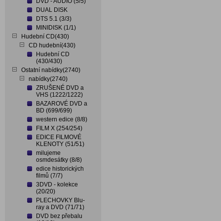
DVD - AUDIO (5/5)
DUAL DISK
DTS 5.1 (3/3)
MINIDISK (1/1)
Hudební CD(430)
CD hudební(430)
Hudební CD
(430/430)
Ostatní nabídky(2740)
nabídky(2740)
ZRUŠENÉ DVD a
VHS (1222/1222)
BAZAROVÉ DVD a
BD (699/699)
western edice (8/8)
FILM X (254/254)
EDICE FILMOVÉ
KLENOTY (51/51)
milujeme
osmdesátky (8/8)
edice historických
filmů (7/7)
3DVD - kolekce
(20/20)
PLECHOVKY Blu-
ray a DVD (71/71)
DVD bez přebalu