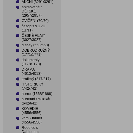
AKČNÍ (3291/3291)
animované /
DĚTSKÉ
(2957/2957)
CVIČENÍ (70/70)
časopis s DVD
(11/11)
ČESKÉ FILMY
(3027/3027)
disney (558/558)
DOBRODRUŽNÝ
(1771/1771)
dokumenty
(1178/1178)
DRAMA
(4013/4013)
erotický (217/217)
HISTORICKÝ
(742/742)
horror (1668/1668)
hudební / muzikál
(642/642)
KOMEDIE
(4556/4556)
krimi / thriller
(4556/4556)
Reedice s
Dabingem