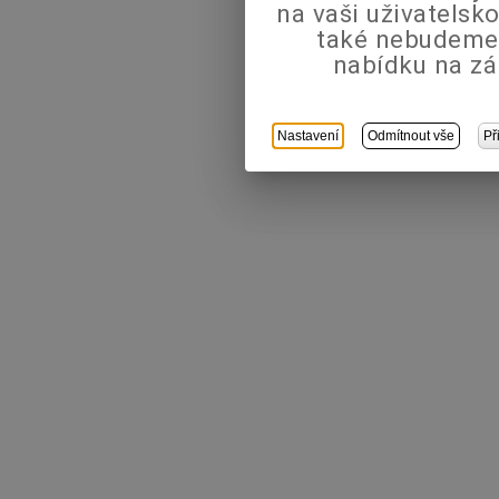
na vaši uživatels
také nebudeme
nabídku na zá
Nastavení
Odmítnout vše
Př