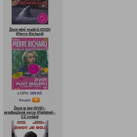
Život plný malérů (DVD)
(Pierre Richard)
s DPH:
169 Kč
Život je boj (DVD) -
prodloužená verze (Fighting) -
CZ vydání