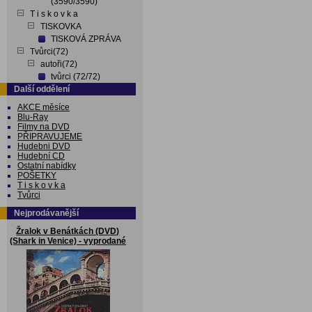
(3590/3590)
T i s k o v k a
TISKOVKA
TISKOVÁ ZPRÁVA
Tvůrci(72)
autoři(72)
tvůrci (72/72)
Další oddělení
AKCE měsíce
Blu-Ray
Filmy na DVD
PŘIPRAVUJEME
Hudebni DVD
Hudební CD
Ostatní nabídky
POŠETKY
T i s k o v k a
Tvůrci
Nejprodávanější
Žralok v Benátkách (DVD)
(Shark in Venice) - vyprodané