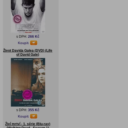
s DPH:
266 Kč
Život Davida Galea (DVD) (Life
of David Gale)
s DPH:
355 Kč
Živí mrtví - 1. série (Blu-ray)