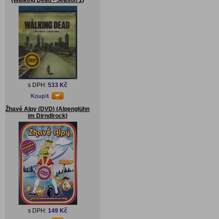
(Walking Dead - Season 1)
s DPH:
533 Kč
Žhavé Alpy (DVD) (Alpenglühn
im Dirndlrock)
s DPH:
149 Kč