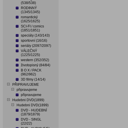
(538/538)
RODINNÝ
(1345/1345)
romantický
(1625/1625)
SCI-FI / comics
(1851/1851)
speciály (143/143)
sportovní (16/16)
seriály (2097/2097)
VÁLEČNÝ
(1225/1225)
western (352/352)
životopisný (84/84)
B O X / PACK
(962/962)
3D filmy (14/14)
PŘIPRAVUJEME
připravujeme
připravujeme
Hudebni DVD(1899)
Hudebni DVD(1899)
DVD - HUDEBNÍ
(1879/1879)
DVD - SINGL
(22/22)