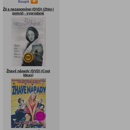
Žij a nezapomínej (DVD) (Zhivi i
pomni) - vyprodané
Žhavé nápady (DVD) (Cool
Ideas)