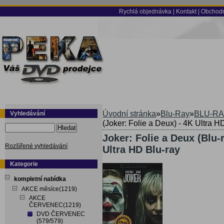
Rychlá objednávka
|
Kontakt
|
Obchodn
Úvodní stránka
»
Blu-Ray
»
BLU-RA
Vyhledávání
(Joker: Folie a Deux) - 4K Ultra H
Hledat
Joker: Folie a Deux (Blu-
Rozšířené vyhledávání
Ultra HD Blu-ray
Kategorie
kompletní nabídka
AKCE měsíce(1219)
AKCE
ČERVENEC(1219)
DVD ČERVENEC
(579/579)