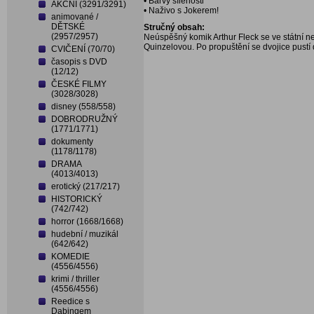
• Barvy šílenosti
AKČNÍ (3291/3291)
• Naživo s Jokerem!
animované /
DĚTSKÉ
Stručný obsah:
(2957/2957)
Neúspěšný komik Arthur Fleck se ve státní n
Quinzelovou. Po propuštění se dvojice pustí
CVIČENÍ (70/70)
časopis s DVD
(12/12)
ČESKÉ FILMY
(3028/3028)
disney (558/558)
DOBRODRUŽNÝ
(1771/1771)
dokumenty
(1178/1178)
DRAMA
(4013/4013)
erotický (217/217)
HISTORICKÝ
(742/742)
horror (1668/1668)
hudební / muzikál
(642/642)
KOMEDIE
(4556/4556)
krimi / thriller
(4556/4556)
Reedice s
Dabingem