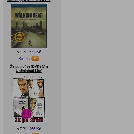
(Walking Dead - Season 1)
s DPH:
533 Kč
Žít po svém (DVD) (An
Unfinished Life)
s DPH:
266 Kč