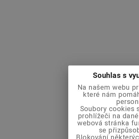
Souhlas s vy
Na našem webu pra
které nám pomáha
person
Soubory cookies s
prohlížeči na dané
webová stránka fu
se přizpůso
Blokování některýc