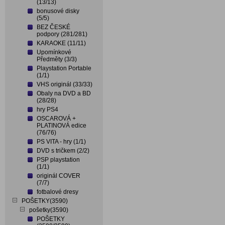
(13/13)
bonusové disky
(5/5)
BEZ ČESKÉ
podpory (281/281)
KARAOKE (11/11)
Upomínkové
Předměty (3/3)
Playstation Portable
(1/1)
VHS originál (33/33)
Obaly na DVD a BD
(28/28)
hry PS4
OSCAROVÁ +
PLATINOVÁ edice
(76/76)
PS VITA - hry (1/1)
DVD s tričkem (2/2)
PSP playstation
(1/1)
originál COVER
(7/7)
fotbalové dresy
POŠETKY(3590)
pošetky(3590)
POŠETKY