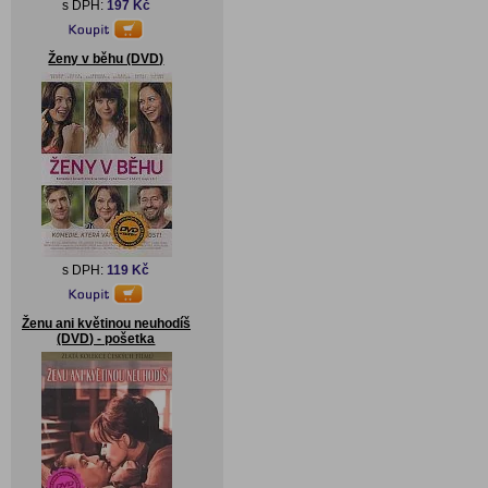
s DPH:
197 Kč
Ženy v běhu (DVD)
s DPH:
119 Kč
Ženu ani květinou neuhodíš
(DVD) - pošetka