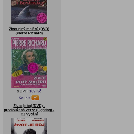
Život plný malérů (DVD)
(Pierre Richard)
s DPH:
169 Kč
Život je boj (DVD) -
prodloužená verze (Fighting) -
CZ vydání