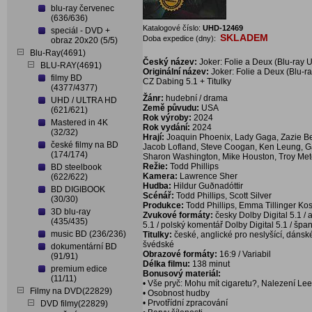
blu-ray červenec
(636/636)
Katalogové číslo:
UHD-12469
speciál - DVD +
SKLADEM
Doba expedice (dny):
obraz 20x20 (5/5)
Blu-Ray(4691)
Český název:
Joker: Folie a Deux (Blu-ray
BLU-RAY(4691)
Originální název:
Joker: Folie a Deux (Blu-
filmy BD
CZ Dabing 5.1 + Titulky
(4377/4377)
Žánr:
hudební / drama
UHD / ULTRA HD
Země půvudu:
USA
(621/621)
Rok výroby:
2024
Mastered in 4K
Rok vydání:
2024
(32/32)
Hrají:
Joaquin Phoenix, Lady Gaga, Zazie Be
české filmy na BD
Jacob Lofland, Steve Coogan, Ken Leung, Gattli
(174/174)
Sharon Washington, Mike Houston, Troy Met
Režie:
Todd Phillips
BD steelbook
Kamera:
Lawrence Sher
(622/622)
Hudba:
Hildur Guðnadóttir
BD DIGIBOOK
Scénář:
Todd Phillips, Scott Silver
(30/30)
Produkce:
Todd Phillips, Emma Tillinger Kos
3D blu-ray
Zvukové formáty:
česky Dolby Digital 5.1 / 
(435/435)
5.1 / polský komentář Dolby Digital 5.1 / špan
music BD (236/236)
Titulky:
české, anglické pro neslyšící, dánské
švédské
dokumentární BD
Obrazové formáty:
16:9 / Variabil
(91/91)
Délka filmu:
138 minut
premium edice
Bonusový materiál:
(11/11)
• Vše pryč: Mohu mít cigaretu?, Nalezení Lee
Filmy na DVD(22829)
• Osobnost hudby
• Prvotřídní zpracování
DVD filmy(22829)