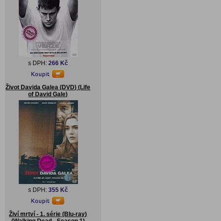
s DPH:
266 Kč
Život Davida Galea (DVD) (Life
of David Gale)
s DPH:
355 Kč
Živí mrtví - 1. série (Blu-ray)