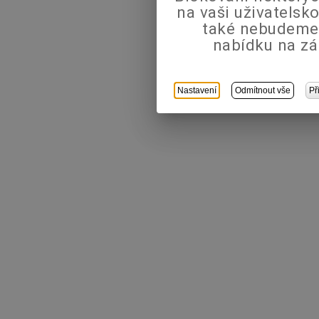
na vaši uživatels
také nebudeme
nabídku na zá
Nastavení
Odmítnout vše
Př