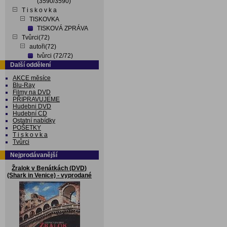
(3590/3590)
T i s k o v k a
TISKOVKA
TISKOVÁ ZPRÁVA
Tvůrci(72)
autoři(72)
tvůrci (72/72)
Další oddělení
AKCE měsíce
Blu-Ray
Filmy na DVD
PŘIPRAVUJEME
Hudebni DVD
Hudební CD
Ostatní nabídky
POŠETKY
T i s k o v k a
Tvůrci
Nejprodávanější
Žralok v Benátkách (DVD)
(Shark in Venice) - vyprodané