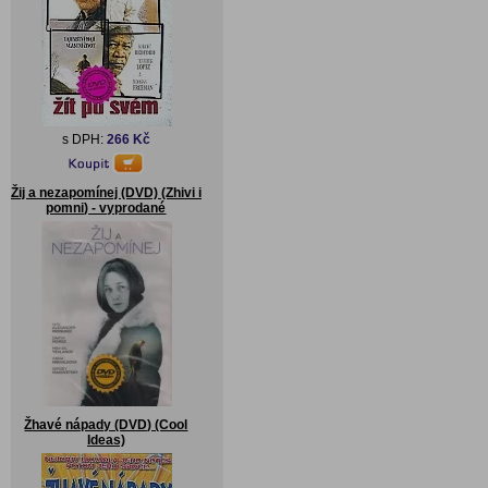
s DPH:
266 Kč
Žij a nezapomínej (DVD) (Zhivi i
pomni) - vyprodané
Žhavé nápady (DVD) (Cool
Ideas)