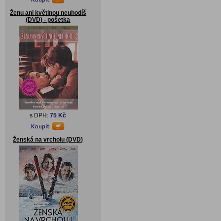
Ženu ani květinou neuhodíš
(DVD) - pošetka
s DPH:
75 Kč
Ženská na vrcholu (DVD)