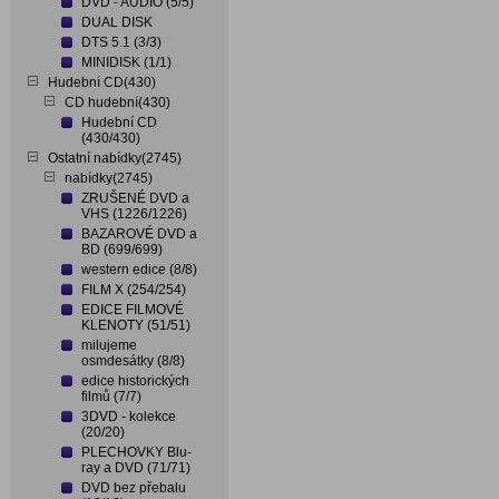
DVD - AUDIO (5/5)
DUAL DISK
DTS 5.1 (3/3)
MINIDISK (1/1)
Hudební CD(430)
CD hudební(430)
Hudební CD
(430/430)
Ostatní nabídky(2745)
nabídky(2745)
ZRUŠENÉ DVD a
VHS (1226/1226)
BAZAROVÉ DVD a
BD (699/699)
western edice (8/8)
FILM X (254/254)
EDICE FILMOVÉ
KLENOTY (51/51)
milujeme
osmdesátky (8/8)
edice historických
filmů (7/7)
3DVD - kolekce
(20/20)
PLECHOVKY Blu-
ray a DVD (71/71)
DVD bez přebalu