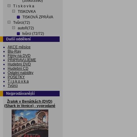
(3590/3590)
T i s k o v k a
TISKOVKA
TISKOVÁ ZPRÁVA
Tvůrci(72)
autoři(72)
tvůrci (72/72)
Další oddělení
AKCE měsíce
Blu-Ray
Filmy na DVD
PŘIPRAVUJEME
Hudebni DVD
Hudební CD
Ostatní nabídky
POŠETKY
T i s k o v k a
Tvůrci
Nejprodávanější
Žralok v Benátkách (DVD)
(Shark in Venice) - vyprodané