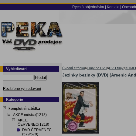
Rychlá objednávka
|
Kontakt
|
Obchodn
Úvodní stránka
»
Filmy na DVD
»
DVD filmy
»
KOME
Vyhledávání
Jezinky bezinky (DVD) (Arsenic And
Hledat
Rozšířené vyhledávání
Kategorie
kompletní nabídka
AKCE měsíce(1218)
AKCE
ČERVENEC(1218)
DVD ČERVENEC
(579/579)