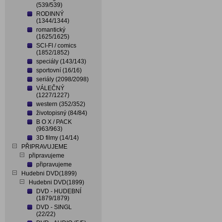
(539/539)
RODINNÝ
(1344/1344)
romantický
(1625/1625)
SCI-FI / comics
(1852/1852)
speciály (143/143)
sportovní (16/16)
seriály (2098/2098)
VÁLEČNÝ
(1227/1227)
western (352/352)
životopisný (84/84)
B O X / PACK
(963/963)
3D filmy (14/14)
PŘIPRAVUJEME
připravujeme
připravujeme
Hudebni DVD(1899)
Hudebni DVD(1899)
DVD - HUDEBNÍ
(1879/1879)
DVD - SINGL
(22/22)