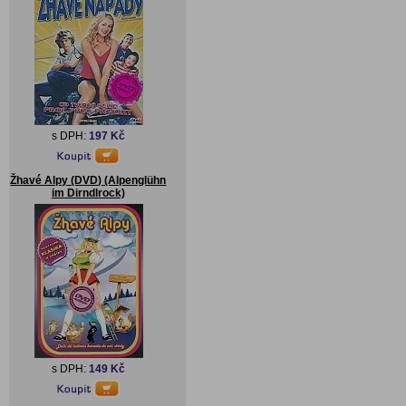
s DPH:
197 Kč
Žhavé Alpy (DVD) (Alpenglühn
im Dirndlrock)
s DPH:
149 Kč