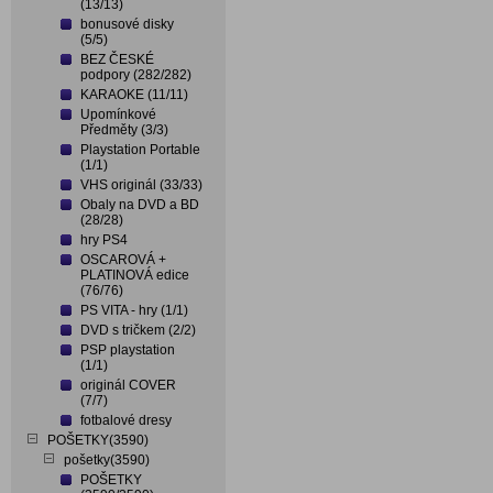
(13/13)
bonusové disky
(5/5)
BEZ ČESKÉ
podpory (282/282)
KARAOKE (11/11)
Upomínkové
Předměty (3/3)
Playstation Portable
(1/1)
VHS originál (33/33)
Obaly na DVD a BD
(28/28)
hry PS4
OSCAROVÁ +
PLATINOVÁ edice
(76/76)
PS VITA - hry (1/1)
DVD s tričkem (2/2)
PSP playstation
(1/1)
originál COVER
(7/7)
fotbalové dresy
POŠETKY(3590)
pošetky(3590)
POŠETKY