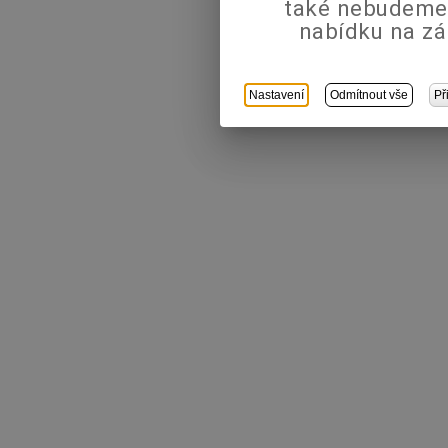
také nebudeme
nabídku na zá
Nastavení
Odmítnout vše
Př