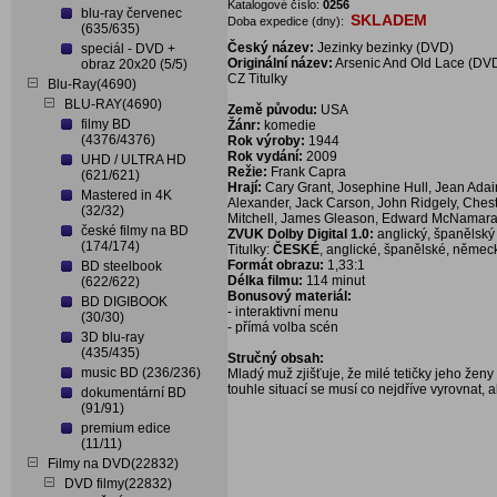
Katalogové číslo:
0256
blu-ray červenec
SKLADEM
Doba expedice (dny):
(635/635)
Český název:
Jezinky bezinky (DVD)
speciál - DVD +
Originální název:
Arsenic And Old Lace (DV
obraz 20x20 (5/5)
CZ Titulky
Blu-Ray(4690)
BLU-RAY(4690)
Země původu:
USA
filmy BD
Žánr:
komedie
(4376/4376)
Rok výroby:
1944
Rok vydání:
2009
UHD / ULTRA HD
Režie:
Frank Capra
(621/621)
Hrají:
Cary Grant, Josephine Hull, Jean Adair
Mastered in 4K
Alexander, Jack Carson, John Ridgely, Chest
(32/32)
Mitchell, James Gleason, Edward McNamar
české filmy na BD
ZVUK Dolby Digital 1.0:
anglický, španělský
(174/174)
Titulky:
ČESKÉ
, anglické, španělské, německ
Formát obrazu:
1,33:1
BD steelbook
Délka filmu:
114 minut
(622/622)
Bonusový materiál:
BD DIGIBOOK
- interaktivní menu
(30/30)
- přímá volba scén
3D blu-ray
(435/435)
Stručný obsah:
music BD (236/236)
Mladý muž zjišťuje, že milé tetičky jeho ženy 
touhle situací se musí co nejdříve vyrovnat, 
dokumentární BD
(91/91)
premium edice
(11/11)
Filmy na DVD(22832)
DVD filmy(22832)