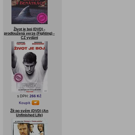
Život je boj (DVD) -
prodloužená verze (Fighting) -
CZ vydání
s DPH:
266 Kč
Žít po svém (DVD) (An
Unfinished Life)