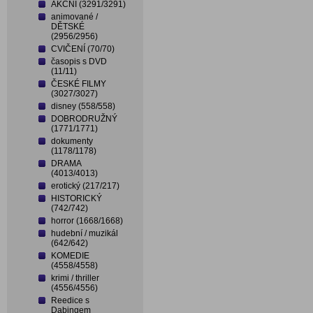
AKČNÍ (3291/3291)
animované /
DĚTSKÉ
(2956/2956)
CVIČENÍ (70/70)
časopis s DVD
(11/11)
ČESKÉ FILMY
(3027/3027)
disney (558/558)
DOBRODRUŽNÝ
(1771/1771)
dokumenty
(1178/1178)
DRAMA
(4013/4013)
erotický (217/217)
HISTORICKÝ
(742/742)
horror (1668/1668)
hudební / muzikál
(642/642)
KOMEDIE
(4558/4558)
krimi / thriller
(4556/4556)
Reedice s
Dabingem