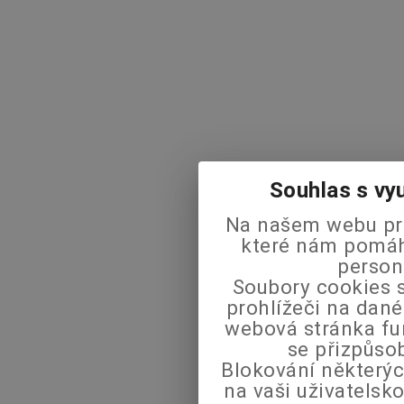
Souhlas s vy
Na našem webu pra
které nám pomáha
person
Soubory cookies s
prohlížeči na dané
webová stránka fu
se přizpůso
Blokování některýc
na vaši uživatels