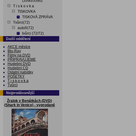
(3590/3590)
T i s k o v k a
TISKOVKA
TISKOVÁ ZPRÁVA
Tvůrci(72)
autoři(72)
tvůrci (72/72)
Další oddělení
AKCE měsíce
Blu-Ray
Filmy na DVD
PŘIPRAVUJEME
Hudebni DVD
Hudební CD
Ostatní nabídky
POŠETKY
T i s k o v k a
Tvůrci
Nejprodávanější
Žralok v Benátkách (DVD)
(Shark in Venice) - vyprodané