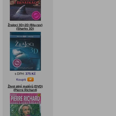
Žraloci 3D+2D (Blu-ray)
(Sharks 3D)
s DPH:
375 Kč
Život plný malérů (DVD)
(Pierre Richard)