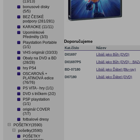
(13/13)
bonusové disky
(5/5)
BEZ ČESKÉ
podpory (281/281)
KARAOKE (11/11)
Upomínkové
Předměty (3/3)
Doporučujeme
Playstation Portable
(1/1)
Kat.číslo
Název
VHS originál (33/33)
D01697
Líbáš jako Bůh (DVD)
Obaly na DVD a BD
D01697PS
Líbáš jako Bůh (DVD) - BA
(28/28)
hry PS4
BD-07180
Líbáš jako Ďábel (Blu-ray)
OSCAROVÁ +
D07180
Líbáš jako Ďábel (DVD)
PLATINOVÁ edice
(76/76)
PS VITA - hry (1/1)
DVD s tričkem (2/2)
PSP playstation
(1/1)
originál COVER
(7/7)
fotbalové dresy
POŠETKY(3590)
pošetky(3590)
POŠETKY