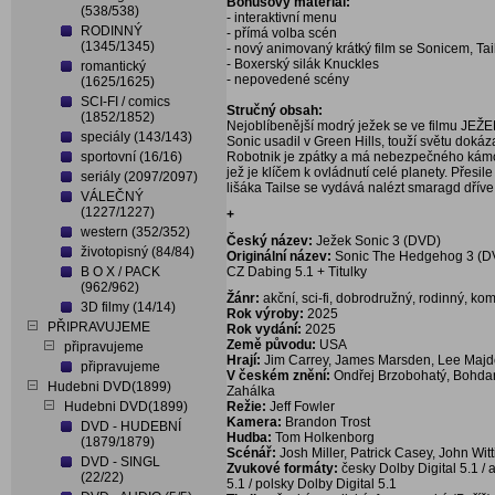
Bonusový materiál:
(538/538)
- interaktivní menu
RODINNÝ
- přímá volba scén
(1345/1345)
- nový animovaný krátký film se Sonicem, T
- Boxerský silák Knuckles
romantický
- nepovedené scény
(1625/1625)
SCI-FI / comics
Stručný obsah:
(1852/1852)
Nejoblíbenější modrý ježek se ve filmu JEŽE
speciály (143/143)
Sonic usadil v Green Hills, touží světu dokáz
sportovní (16/16)
Robotnik je zpátky a má nebezpečného kámo
jež je klíčem k ovládnutí celé planety. Přes
seriály (2097/2097)
lišáka Tailse se vydává nalézt smaragd dřív
VÁLEČNÝ
(1227/1227)
+
western (352/352)
Český název:
Ježek Sonic 3 (DVD)
životopisný (84/84)
Originální název:
Sonic The Hedgehog 3 (D
B O X / PACK
CZ Dabing 5.1 + Titulky
(962/962)
Žánr:
akční, sci-fi, dobrodružný, rodinný, ko
3D filmy (14/14)
Rok výroby:
2025
PŘIPRAVUJEME
Rok vydání:
2025
Země původu:
USA
připravujeme
Hrají:
Jim Carrey, James Marsden, Lee Majd
připravujeme
V českém znění:
Ondřej Brzobohatý, Bohdan 
Hudebni DVD(1899)
Zahálka
Hudebni DVD(1899)
Režie:
Jeff Fowler
Kamera:
Brandon Trost
DVD - HUDEBNÍ
Hudba:
Tom Holkenborg
(1879/1879)
Scénář:
Josh Miller, Patrick Casey, John Wit
DVD - SINGL
Zvukové formáty:
česky Dolby Digital 5.1 / 
(22/22)
5.1 / polsky Dolby Digital 5.1