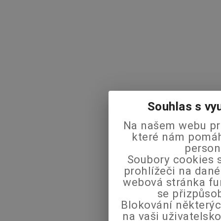
Souhlas s vy
Na našem webu pra
které nám pomáha
person
Soubory cookies s
prohlížeči na dané
webová stránka fu
se přizpůso
Blokování některýc
na vaši uživatels