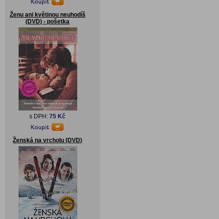
Ženu ani květinou neuhodíš
(DVD) - pošetka
s DPH:
75 Kč
Ženská na vrcholu (DVD)