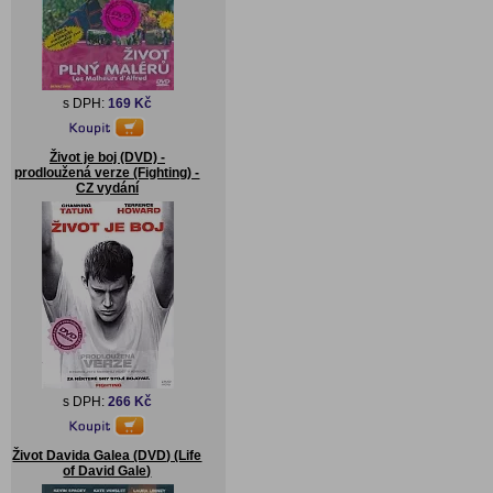
s DPH:
169 Kč
Život je boj (DVD) -
prodloužená verze (Fighting) -
CZ vydání
s DPH:
266 Kč
Život Davida Galea (DVD) (Life
of David Gale)