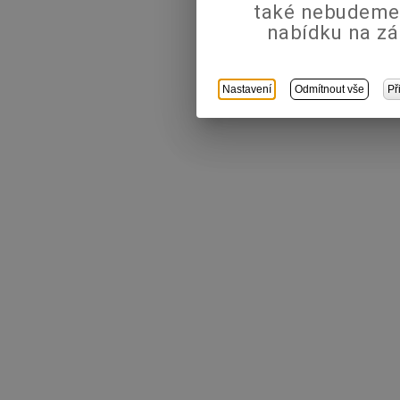
také nebudeme
nabídku na zá
Nastavení
Odmítnout vše
Př