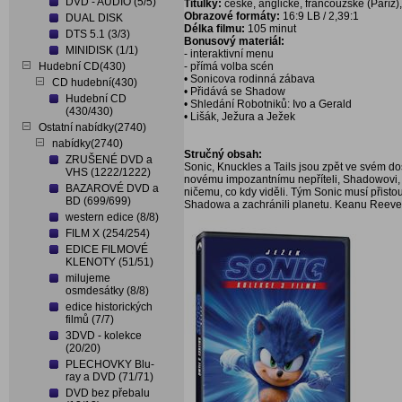
DVD - AUDIO (5/5)
Titulky:
české, anglické, francouzské (Paříž)
Obrazové formáty:
16:9 LB / 2,39:1
DUAL DISK
Délka filmu:
105 minut
DTS 5.1 (3/3)
Bonusový materiál:
MINIDISK (1/1)
- interaktivní menu
Hudební CD(430)
- přímá volba scén
• Sonicova rodinná zábava
CD hudební(430)
• Přidává se Shadow
Hudební CD
• Shledání Robotniků: Ivo a Gerald
(430/430)
• Lišák, Ježura a Ježek
Ostatní nabídky(2740)
nabídky(2740)
Stručný obsah:
ZRUŠENÉ DVD a
Sonic, Knuckles a Tails jsou zpět ve svém do
VHS (1222/1222)
novému impozantnímu nepříteli, Shadowovi, 
BAZAROVÉ DVD a
ničemu, co kdy viděli. Tým Sonic musí přisto
BD (699/699)
Shadowa a zachránili planetu. Keanu Reeve
western edice (8/8)
FILM X (254/254)
EDICE FILMOVÉ
KLENOTY (51/51)
milujeme
osmdesátky (8/8)
edice historických
filmů (7/7)
3DVD - kolekce
(20/20)
PLECHOVKY Blu-
ray a DVD (71/71)
DVD bez přebalu