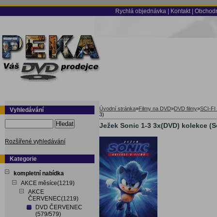
Rychlá objednávka
|
Kontakt
|
Obchodn
Úvodní stránka
»
Filmy na DVD
»
DVD filmy
»
SCI-FI
Vyhledávání
3)
Hledat
Ježek Sonic 1-3 3x(DVD) kolekce (
Rozšířené vyhledávání
Kategorie
kompletní nabídka
AKCE měsíce(1219)
AKCE
ČERVENEC(1219)
DVD ČERVENEC
(579/579)