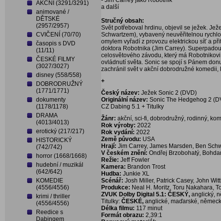
- Jim Carrey jako Robotnik
AKČNÍ (3291/3291)
a další
animované /
DĚTSKÉ
Stručný obsah:
(2957/2957)
Svět potřeboval hrdinu, objevil se ježek. J
CVIČENÍ (70/70)
Schwartzem), vybavený neuvěřitelnou rychlos
omylem vyřadí z provozu elektrickou síť a 
časopis s DVD
doktora Robotnika (Jim Carrey). Superpadou
(11/11)
celosvětového závodu, který má Robotnikovi 
ČESKÉ FILMY
ovládnutí světa. Sonic se spojí s Pánem d
(3027/3027)
zachránil svět v akční dobrodružné komedii, 
disney (558/558)
+
DOBRODRUŽNÝ
(1771/1771)
Český název:
Ježek Sonic 2 (DVD)
dokumenty
Originální název:
Sonic The Hedgehog 2 (D
(1178/1178)
CZ Dabing 5.1 + Titulky
DRAMA
Žánr:
akční, sci-fi, dobrodružný, rodinný, ko
(4013/4013)
Rok výroby:
2022
erotický (217/217)
Rok vydání:
2022
Země původu:
USA
HISTORICKÝ
Hrají:
Jim Carrey, James Marsden, Ben Schw
(742/742)
V českém znění:
Ondřej Brzobohatý, Bohdan
horror (1668/1668)
Režie:
Jeff Fowler
hudební / muzikál
Kamera:
Brandon Trost
(642/642)
Hudba:
Junkie XL
KOMEDIE
Scénář:
Josh Miller, Patrick Casey, John Wit
(4556/4556)
Produkce:
Neal H. Moritz, Toru Nakahara, T
ZVUK Dolby Digital 5.1: ČESKÝ,
anglický, 
krimi / thriller
Titulky:
ČESKÉ,
anglické, maďarské, německ
(4556/4556)
Délka filmu:
117 minut
Reedice s
Formát obrazu:
2,39:1
Dabingem