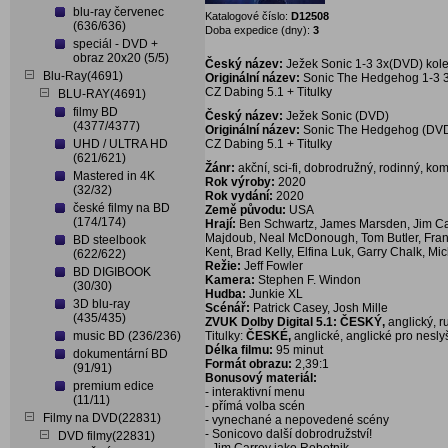
blu-ray červenec
Katalogové číslo:
D12508
(636/636)
Doba expedice (dny):
3
speciál - DVD +
obraz 20x20 (5/5)
Český název:
Ježek Sonic 1-3 3x(DVD) kol
Blu-Ray(4691)
Originální název:
Sonic The Hedgehog 1-3 
CZ Dabing 5.1 + Titulky
BLU-RAY(4691)
filmy BD
Český název:
Ježek Sonic (DVD)
(4377/4377)
Originální název:
Sonic The Hedgehog (DV
UHD / ULTRA HD
CZ Dabing 5.1 + Titulky
(621/621)
Žánr:
akční, sci-fi, dobrodružný, rodinný, ko
Mastered in 4K
Rok výroby:
2020
(32/32)
Rok vydání:
2020
české filmy na BD
Země původu:
USA
(174/174)
Hrají:
Ben Schwartz, James Marsden, Jim Car
Majdoub, Neal McDonough, Tom Butler, Fra
BD steelbook
Kent, Brad Kelly, Elfina Luk, Garry Chalk, M
(622/622)
Režie:
Jeff Fowler
BD DIGIBOOK
Kamera:
Stephen F. Windon
(30/30)
Hudba:
Junkie XL
3D blu-ray
Scénář:
Patrick Casey, Josh Mille
(435/435)
ZVUK Dolby Digital 5.1: ČESKÝ,
anglický, r
music BD (236/236)
Titulky:
ČESKÉ,
anglické, anglické pro neslyš
Délka filmu:
95 minut
dokumentární BD
Formát obrazu:
2,39:1
(91/91)
Bonusový materiál:
premium edice
- interaktivní menu
(11/11)
- přímá volba scén
Filmy na DVD(22831)
- vynechané a nepovedené scény
- Sonicovo další dobrodružství!
DVD filmy(22831)