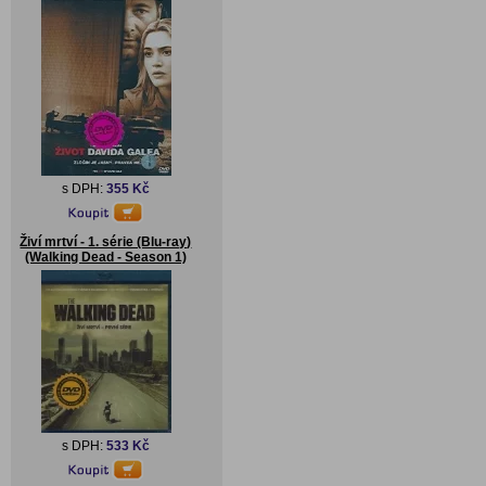
s DPH:
355 Kč
Živí mrtví - 1. série (Blu-ray)
(Walking Dead - Season 1)
s DPH:
533 Kč