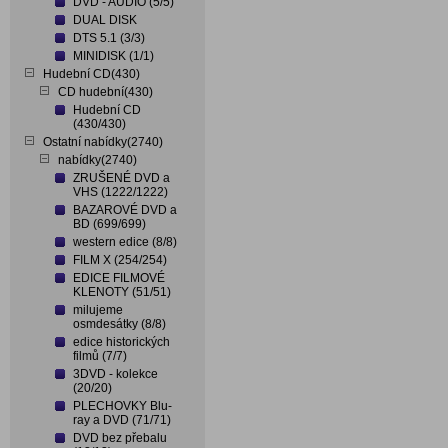
DVD - AUDIO (5/5)
DUAL DISK
DTS 5.1 (3/3)
MINIDISK (1/1)
Hudební CD(430)
CD hudební(430)
Hudební CD
(430/430)
Ostatní nabídky(2740)
nabídky(2740)
ZRUŠENÉ DVD a
VHS (1222/1222)
BAZAROVÉ DVD a
BD (699/699)
western edice (8/8)
FILM X (254/254)
EDICE FILMOVÉ
KLENOTY (51/51)
milujeme
osmdesátky (8/8)
edice historických
filmů (7/7)
3DVD - kolekce
(20/20)
PLECHOVKY Blu-
ray a DVD (71/71)
DVD bez přebalu