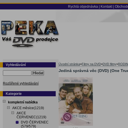
Rychlá objednávka
|
Kontakt
|
Obchodn
Úvodní stránka
»
Filmy na DVD
»
DVD filmy
»
RODI
Vyhledávání
Jediná správná věc (DVD) (One Tru
Hledat
Rozšířené vyhledávání
Kategorie
kompletní nabídka
AKCE měsíce(1219)
AKCE
ČERVENEC(1219)
DVD ČERVENEC
(579/579)