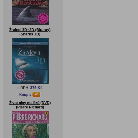
Žraloci 3D+2D (Blu-ray)
(Sharks 3D)
s DPH:
375 Kč
Život plný malérů (DVD)
(Pierre Richard)