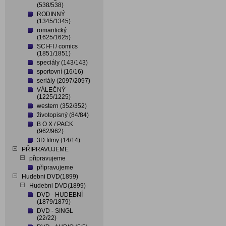
(538/538)
RODINNÝ
(1345/1345)
romantický
(1625/1625)
SCI-FI / comics
(1851/1851)
speciály (143/143)
sportovní (16/16)
seriály (2097/2097)
VÁLEČNÝ
(1225/1225)
western (352/352)
životopisný (84/84)
B O X / PACK
(962/962)
3D filmy (14/14)
PŘIPRAVUJEME
připravujeme
připravujeme
Hudebni DVD(1899)
Hudebni DVD(1899)
DVD - HUDEBNÍ
(1879/1879)
DVD - SINGL
(22/22)