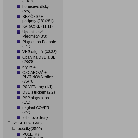
(13/13)
bonusové disky
(5/5)
BEZ ČESKÉ
podpory (281/281)
KARAOKE (11/11)
Upomínkové
Předměty (3/3)
Playstation Portable
(1/1)
VHS originál (33/33)
Obaly na DVD a BD
(28/28)
hry PS4
OSCAROVÁ +
PLATINOVÁ edice
(76/76)
PS VITA - hry (1/1)
DVD s tričkem (2/2)
PSP playstation
(1/1)
originál COVER
(7/7)
fotbalové dresy
POŠETKY(3590)
pošetky(3590)
POŠETKY