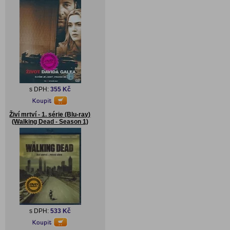
s DPH:
355 Kč
Živí mrtví - 1. série (Blu-ray)
(Walking Dead - Season 1)
s DPH:
533 Kč