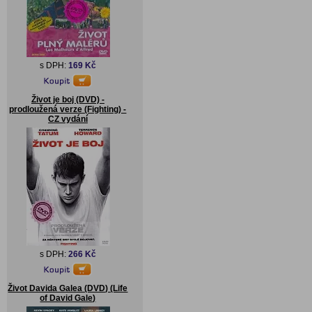
s DPH:
169 Kč
Život je boj (DVD) -
prodloužená verze (Fighting) -
CZ vydání
s DPH:
266 Kč
Život Davida Galea (DVD) (Life
of David Gale)