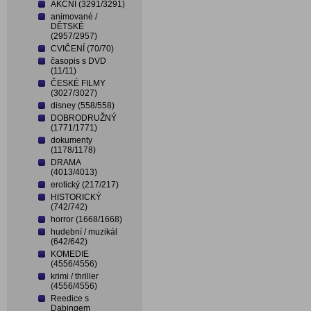
AKČNÍ (3291/3291)
animované /
DĚTSKÉ
(2957/2957)
CVIČENÍ (70/70)
časopis s DVD
(11/11)
ČESKÉ FILMY
(3027/3027)
disney (558/558)
DOBRODRUŽNÝ
(1771/1771)
dokumenty
(1178/1178)
DRAMA
(4013/4013)
erotický (217/217)
HISTORICKÝ
(742/742)
horror (1668/1668)
hudební / muzikál
(642/642)
KOMEDIE
(4556/4556)
krimi / thriller
(4556/4556)
Reedice s
Dabingem