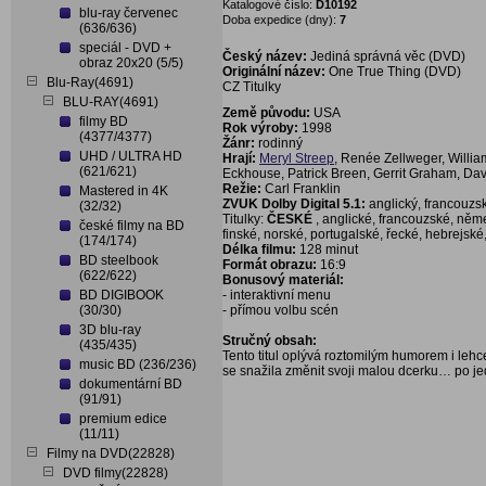
Katalogové číslo:
D10192
blu-ray červenec
Doba expedice (dny):
7
(636/636)
speciál - DVD +
Český název:
Jediná správná věc (DVD)
obraz 20x20 (5/5)
Originální název:
One True Thing (DVD)
Blu-Ray(4691)
CZ Titulky
BLU-RAY(4691)
Země původu:
USA
filmy BD
Rok výroby:
1998
(4377/4377)
Žánr:
rodinný
UHD / ULTRA HD
Hrají:
Meryl Streep
, Renée Zellweger, Willia
(621/621)
Eckhouse, Patrick Breen, Gerrit Graham, Da
Režie:
Carl Franklin
Mastered in 4K
ZVUK Dolby Digital 5.1:
anglický, francouzsk
(32/32)
Titulky:
ČESKÉ
, anglické, francouzské, něm
české filmy na BD
finské, norské, portugalské, řecké, hebrejské
(174/174)
Délka filmu:
128 minut
BD steelbook
Formát obrazu:
16:9
(622/622)
Bonusový materiál:
BD DIGIBOOK
- interaktivní menu
(30/30)
- přímou volbu scén
3D blu-ray
Stručný obsah:
(435/435)
Tento titul oplývá roztomilým humorem i le
music BD (236/236)
se snažila změnit svoji malou dcerku… po jed
dokumentární BD
(91/91)
premium edice
(11/11)
Filmy na DVD(22828)
DVD filmy(22828)