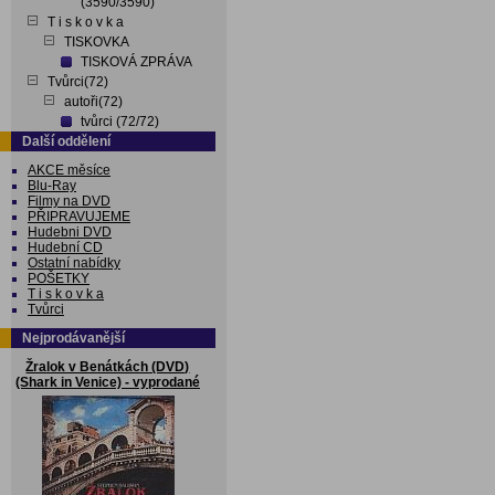
(3590/3590)
T i s k o v k a
TISKOVKA
TISKOVÁ ZPRÁVA
Tvůrci(72)
autoři(72)
tvůrci (72/72)
Další oddělení
AKCE měsíce
Blu-Ray
Filmy na DVD
PŘIPRAVUJEME
Hudebni DVD
Hudební CD
Ostatní nabídky
POŠETKY
T i s k o v k a
Tvůrci
Nejprodávanější
Žralok v Benátkách (DVD)
(Shark in Venice) - vyprodané