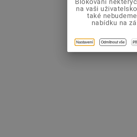
Blokování některýc
na vaši uživatels
také nebudeme
nabídku na zá
Nastavení
Odmítnout vše
Př