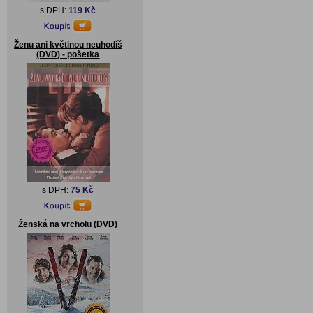
s DPH:
119 Kč
Ženu ani květinou neuhodíš
(DVD) - pošetka
s DPH:
75 Kč
Ženská na vrcholu (DVD)