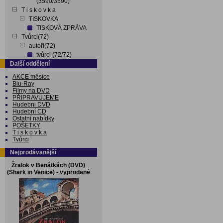
(3590/3590)
T i s k o v k a
TISKOVKA
TISKOVÁ ZPRÁVA
Tvůrci(72)
autoři(72)
tvůrci (72/72)
Další oddělení
AKCE měsíce
Blu-Ray
Filmy na DVD
PŘIPRAVUJEME
Hudebni DVD
Hudební CD
Ostatní nabídky
POŠETKY
T i s k o v k a
Tvůrci
Nejprodávanější
Žralok v Benátkách (DVD)
(Shark in Venice) - vyprodané