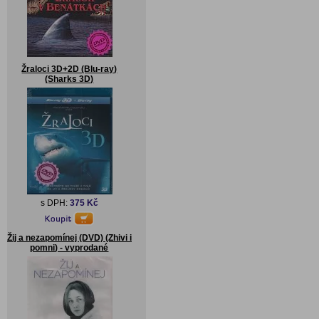
Žraloci 3D+2D (Blu-ray)
(Sharks 3D)
s DPH:
375 Kč
Žij a nezapomínej (DVD) (Zhivi i
pomni) - vyprodané