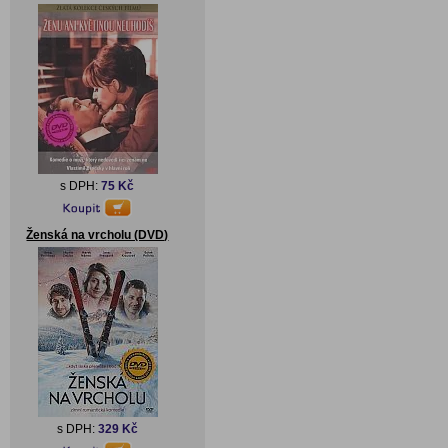
s DPH:
75 Kč
Ženská na vrcholu (DVD)
s DPH:
329 Kč