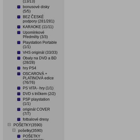
(13/13)
bonusové disky
(5/5)
BEZ ČESKÉ
podpory (281/281)
KARAOKE (11/11)
Upomínkové
Předměty (3/3)
Playstation Portable
(1/1)
VHS originál (33/33)
Obaly na DVD a BD
(28/28)
hry PS4
OSCAROVÁ +
PLATINOVÁ edice
(76/76)
PS VITA - hry (1/1)
DVD s tričkem (2/2)
PSP playstation
(1/1)
originál COVER
(7/7)
fotbalové dresy
POŠETKY(3590)
pošetky(3590)
POŠETKY