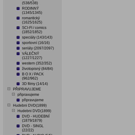
(538/538)
RODINNÝ
(1345/1345)
romantický
(1625/1625)
SCI-FI / comics
(1852/1852)
speciály (143/143)
sportovní (16/16)
seriály (2097/2097)
VÁLEČNÝ
(1227/1227)
western (352/352)
životopisný (84/84)
B O X / PACK
(962/962)
3D filmy (14/14)
PŘIPRAVUJEME
připravujeme
připravujeme
Hudebni DVD(1899)
Hudebni DVD(1899)
DVD - HUDEBNÍ
(1879/1879)
DVD - SINGL
(22/22)