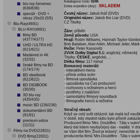
Katalogové číslo:
0246
blu-ray červenec
SKLADEM
Doba expedice (dny):
(636/636)
Český název:
Jakub lhář (DVD)
speciál - DVD +
Originálni název:
Jakob the Liar (DVD)
obraz 20x20 (5/5)
CZ Titulky
Blu-Ray(4691)
BLU-RAY(4691)
Žánr:
příběh
filmy BD
Země původu:
USA
(4377/4377)
Hrají:
Robin Williams, Hannah Taylor-Gordon, 
Bob Balaban, Alan Arkin, Michael Jeter, Mark
UHD / ULTRA HD
Režie:
Peter Kassovitz
(621/621)
ZVUK Dolby Digital 5.1:
anglický, německý
Mastered in 4K
Titulky:
ČESKÉ
, anglické, ...
(32/32)
Délka filmu:
117 minut
české filmy na BD
Bonusový materiál:
(174/174)
- interaktivní menu
- přímá volba scén
BD steelbook
- filmová upoutávka
(622/622)
- upoutávka na Čas probuzení
BD DIGIBOOK
- rozhovory s režisérem a herci
(30/30)
- postřehy z natáčení
3D blu-ray
- samostatný filmový soundtack
(435/435)
- filmografie herců a režiséra
music BD (236/236)
Stručný obsah:
dokumentární BD
Když se celý svět zbláznil, tak malá lež neuš
(91/91)
V době, kdy vlastnit rádio bylo přísně zakázá
premium edice
Producent filmu 'Mrs. Doubtfire - Táta v suk
(11/11)
který dal lidem neobyčejný dar - naději. V d
Filmy na DVD(22831)
se Vám líbil film 'Život je krásný', nenechte s
producenta filmů 'Mrs.Doubtfire - Táta v sukni'
DVD filmy(22831)