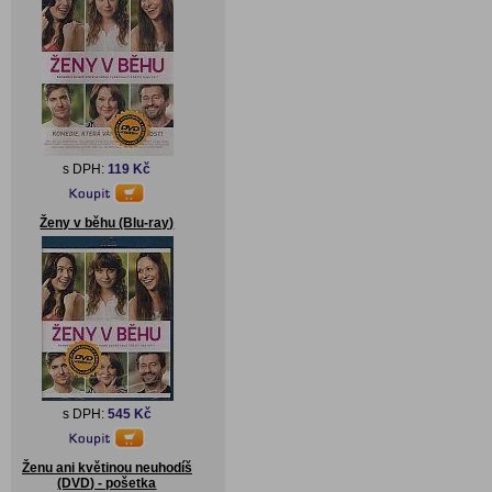
s DPH:
119 Kč
Ženy v běhu (Blu-ray)
s DPH:
545 Kč
Ženu ani květinou neuhodíš
(DVD) - pošetka