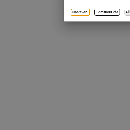
Nastavení
Odmítnout vše
Př