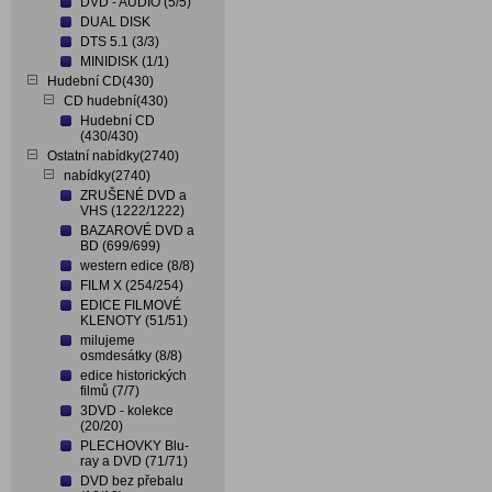
DVD - AUDIO (5/5)
DUAL DISK
DTS 5.1 (3/3)
MINIDISK (1/1)
Hudební CD(430)
CD hudební(430)
Hudební CD
(430/430)
Ostatní nabídky(2740)
nabídky(2740)
ZRUŠENÉ DVD a
VHS (1222/1222)
BAZAROVÉ DVD a
BD (699/699)
western edice (8/8)
FILM X (254/254)
EDICE FILMOVÉ
KLENOTY (51/51)
milujeme
osmdesátky (8/8)
edice historických
filmů (7/7)
3DVD - kolekce
(20/20)
PLECHOVKY Blu-
ray a DVD (71/71)
DVD bez přebalu