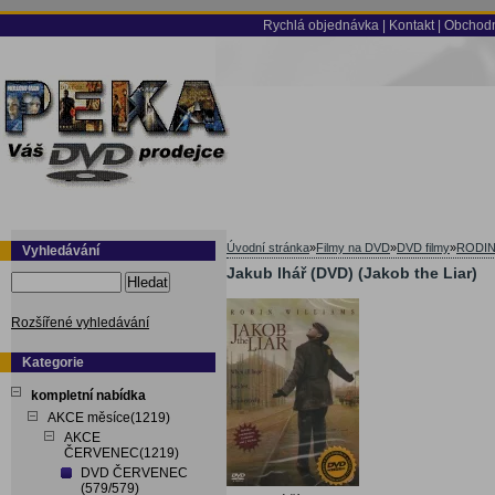
Rychlá objednávka
|
Kontakt
|
Obchodn
Úvodní stránka
»
Filmy na DVD
»
DVD filmy
»
RODI
Vyhledávání
Jakub lhář (DVD) (Jakob the Liar)
Hledat
Rozšířené vyhledávání
Kategorie
kompletní nabídka
AKCE měsíce(1219)
AKCE
ČERVENEC(1219)
DVD ČERVENEC
(579/579)