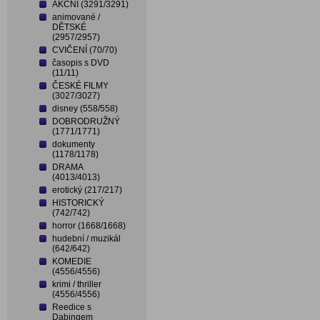
AKČNÍ (3291/3291)
animované /
DĚTSKÉ
(2957/2957)
CVIČENÍ (70/70)
časopis s DVD
(11/11)
ČESKÉ FILMY
(3027/3027)
disney (558/558)
DOBRODRUŽNÝ
(1771/1771)
dokumenty
(1178/1178)
DRAMA
(4013/4013)
erotický (217/217)
HISTORICKÝ
(742/742)
horror (1668/1668)
hudební / muzikál
(642/642)
KOMEDIE
(4556/4556)
krimi / thriller
(4556/4556)
Reedice s
Dabingem