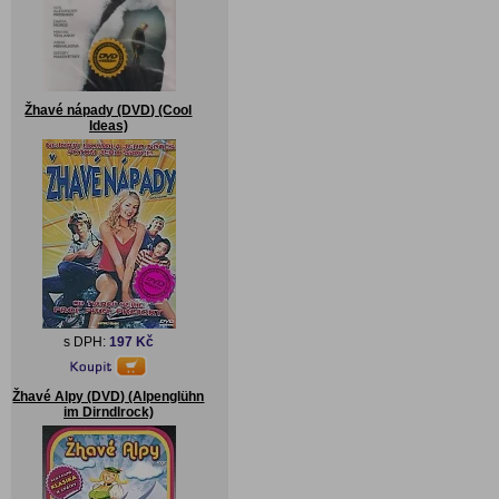
Žhavé nápady (DVD) (Cool
Ideas)
s DPH:
197 Kč
Žhavé Alpy (DVD) (Alpenglühn
im Dirndlrock)