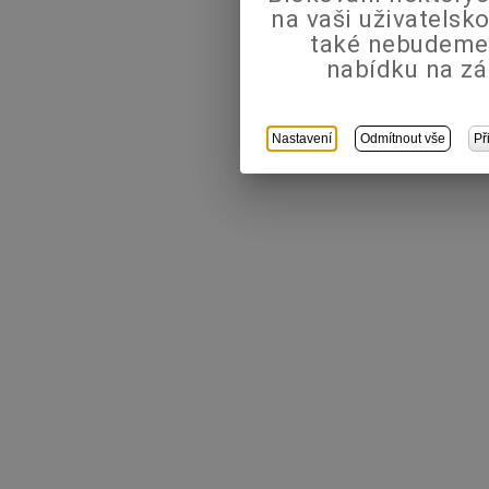
na vaši uživatels
také nebudeme
nabídku na zá
Nastavení
Odmítnout vše
Př