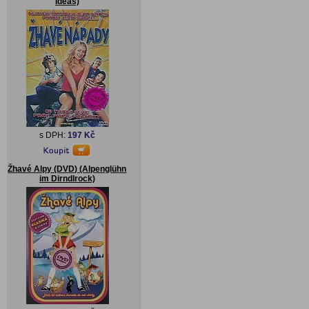
Ideas)
s DPH:
197 Kč
Žhavé Alpy (DVD) (Alpenglühn
im Dirndlrock)