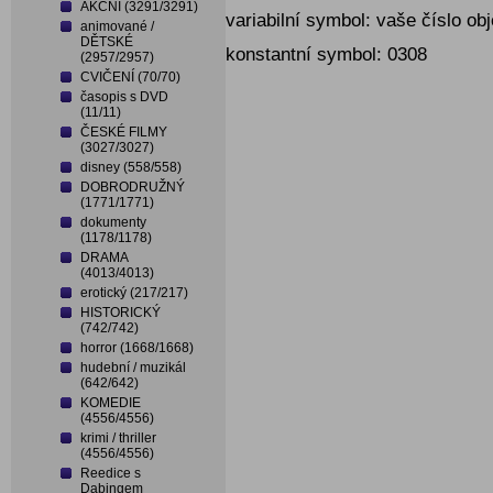
AKČNÍ (3291/3291)
variabilní symbol: vaše číslo o
animované /
DĚTSKÉ
konstantní symbol: 0308
(2957/2957)
CVIČENÍ (70/70)
časopis s DVD
(11/11)
ČESKÉ FILMY
(3027/3027)
disney (558/558)
DOBRODRUŽNÝ
(1771/1771)
dokumenty
(1178/1178)
DRAMA
(4013/4013)
erotický (217/217)
HISTORICKÝ
(742/742)
horror (1668/1668)
hudební / muzikál
(642/642)
KOMEDIE
(4556/4556)
krimi / thriller
(4556/4556)
Reedice s
Dabingem