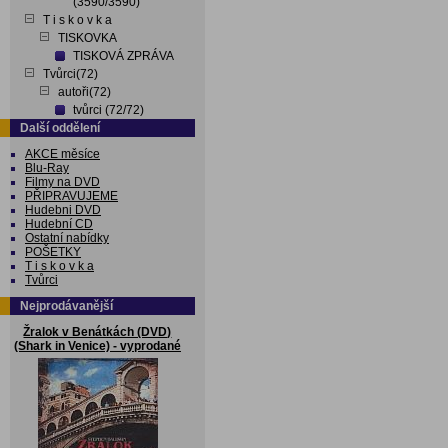
(3590/3590)
T i s k o v k a
TISKOVKA
TISKOVÁ ZPRÁVA
Tvůrci(72)
autoři(72)
tvůrci (72/72)
Další oddělení
AKCE měsíce
Blu-Ray
Filmy na DVD
PŘIPRAVUJEME
Hudebni DVD
Hudební CD
Ostatní nabídky
POŠETKY
T i s k o v k a
Tvůrci
Nejprodávanější
Žralok v Benátkách (DVD)
(Shark in Venice) - vyprodané