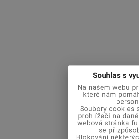
Souhlas s vy
Na našem webu pra
které nám pomáha
person
Soubory cookies s
prohlížeči na dané
webová stránka fu
se přizpůso
Blokování některýc