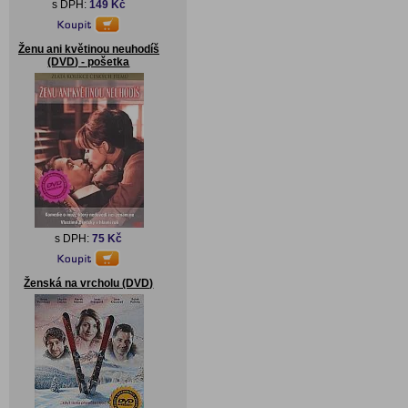
s DPH:
149 Kč
Ženu ani květinou neuhodíš
(DVD) - pošetka
s DPH:
75 Kč
Ženská na vrcholu (DVD)