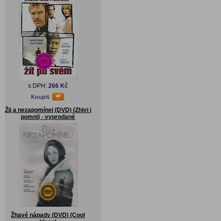
s DPH:
266 Kč
Žij a nezapomínej (DVD) (Zhivi i
pomni) - vyprodané
Žhavé nápady (DVD) (Cool