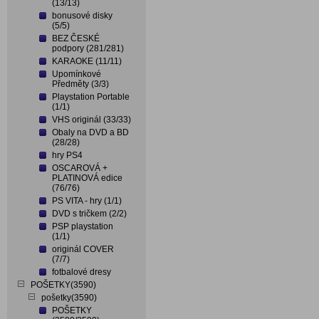
(13/13)
bonusové disky
(5/5)
BEZ ČESKÉ
podpory (281/281)
KARAOKE (11/11)
Upomínkové
Předměty (3/3)
Playstation Portable
(1/1)
VHS originál (33/33)
Obaly na DVD a BD
(28/28)
hry PS4
OSCAROVÁ +
PLATINOVÁ edice
(76/76)
PS VITA - hry (1/1)
DVD s tričkem (2/2)
PSP playstation
(1/1)
originál COVER
(7/7)
fotbalové dresy
POŠETKY(3590)
pošetky(3590)
POŠETKY