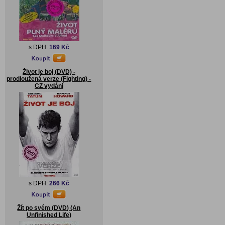
s DPH:
169 Kč
Život je boj (DVD) -
prodloužená verze (Fighting) -
CZ vydání
s DPH:
266 Kč
Žít po svém (DVD) (An
Unfinished Life)