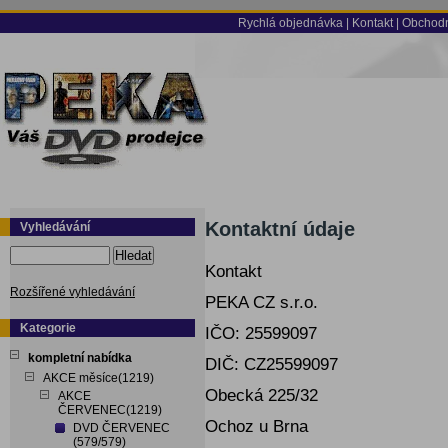
Rychlá objednávka
|
Kontakt
|
Obchodn
Kontaktní údaje
Vyhledávání
Hledat
Kontakt
Rozšířené vyhledávání
PEKA CZ s.r.o.
Kategorie
IČO: 25599097
kompletní nabídka
DIČ: CZ25599097
AKCE měsíce(1219)
Obecká 225/32
AKCE
ČERVENEC(1219)
Ochoz u Brna
DVD ČERVENEC
(579/579)