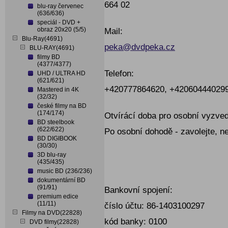
664 02
blu-ray červenec
(636/636)
speciál - DVD +
obraz 20x20 (5/5)
Mail:
Blu-Ray(4691)
peka@dvdpeka.cz
BLU-RAY(4691)
filmy BD
(4377/4377)
Telefon:
UHD / ULTRA HD
(621/621)
+420777864620, +42060444029
Mastered in 4K
(32/32)
české filmy na BD
(174/174)
Otvírácí doba pro osobní vyzve
BD steelbook
(622/622)
Po osobní dohodě - zavolejte, n
BD DIGIBOOK
(30/30)
3D blu-ray
(435/435)
music BD (236/236)
dokumentární BD
(91/91)
Bankovní spojení:
premium edice
(11/11)
číslo účtu: 86-1403100297
Filmy na DVD(22828)
kód banky: 0100
DVD filmy(22828)