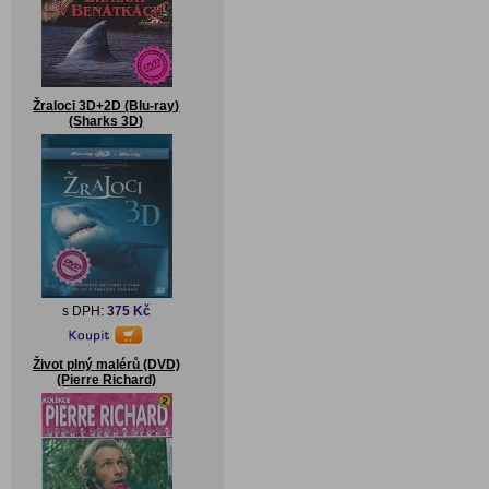
Žraloci 3D+2D (Blu-ray)
(Sharks 3D)
s DPH:
375 Kč
Život plný malérů (DVD)
(Pierre Richard)