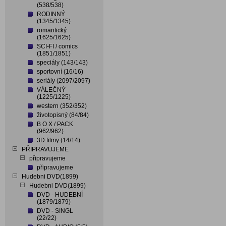
(538/538)
RODINNÝ
(1345/1345)
romantický
(1625/1625)
SCI-FI / comics
(1851/1851)
speciály (143/143)
sportovní (16/16)
seriály (2097/2097)
VÁLEČNÝ
(1225/1225)
western (352/352)
životopisný (84/84)
B O X / PACK
(962/962)
3D filmy (14/14)
PŘIPRAVUJEME
připravujeme
připravujeme
Hudebni DVD(1899)
Hudebni DVD(1899)
DVD - HUDEBNÍ
(1879/1879)
DVD - SINGL
(22/22)