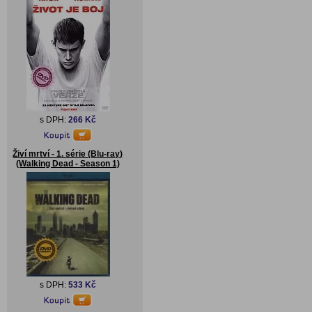
s DPH:
266 Kč
Živí mrtví - 1. série (Blu-ray)
(Walking Dead - Season 1)
s DPH:
533 Kč