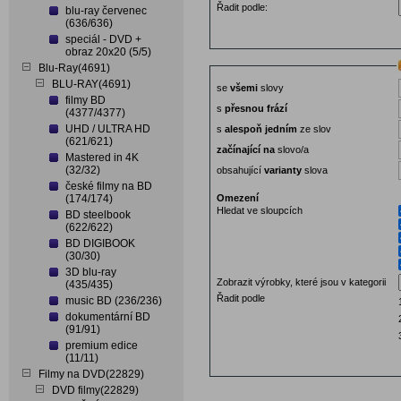
Řadit podle:
blu-ray červenec
(636/636)
speciál - DVD +
obraz 20x20 (5/5)
Blu-Ray(4691)
BLU-RAY(4691)
se
všemi
slovy
filmy BD
s
přesnou frází
(4377/4377)
UHD / ULTRA HD
s
alespoň jedním
ze slov
(621/621)
začínající na
slovo/a
Mastered in 4K
(32/32)
obsahující
varianty
slova
české filmy na BD
(174/174)
Omezení
Hledat ve sloupcích
BD steelbook
(622/622)
BD DIGIBOOK
(30/30)
3D blu-ray
Zobrazit výrobky, které jsou v kategorii
(435/435)
Řadit podle
music BD (236/236)
dokumentární BD
(91/91)
premium edice
(11/11)
Filmy na DVD(22829)
DVD filmy(22829)