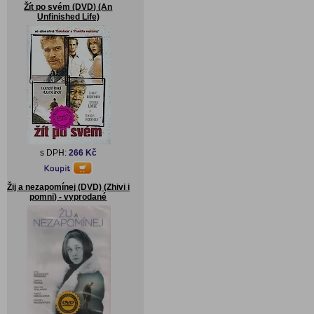
Žít po svém (DVD) (An
Unfinished Life)
s DPH:
266 Kč
Žij a nezapomínej (DVD) (Zhivi i
pomni) - vyprodané