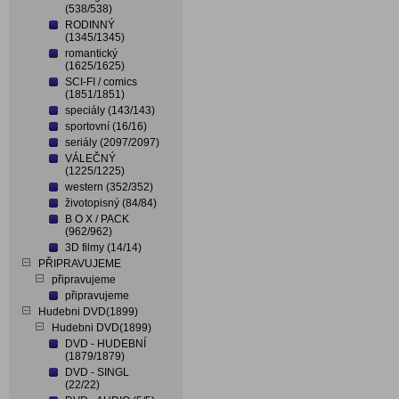
(538/538)
RODINNÝ
(1345/1345)
romantický
(1625/1625)
SCI-FI / comics
(1851/1851)
speciály (143/143)
sportovní (16/16)
seriály (2097/2097)
VÁLEČNÝ
(1225/1225)
western (352/352)
životopisný (84/84)
B O X / PACK
(962/962)
3D filmy (14/14)
PŘIPRAVUJEME
připravujeme
připravujeme
Hudebni DVD(1899)
Hudebni DVD(1899)
DVD - HUDEBNÍ
(1879/1879)
DVD - SINGL
(22/22)