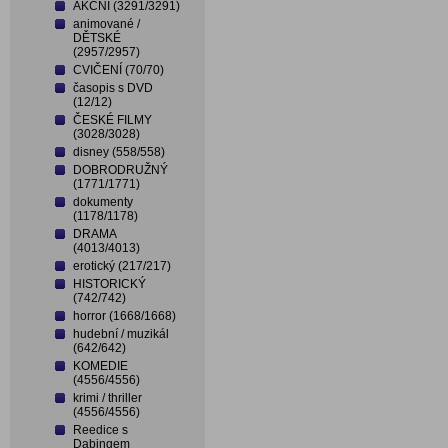
AKČNÍ (3291/3291)
animované /
DĚTSKÉ
(2957/2957)
CVIČENÍ (70/70)
časopis s DVD
(12/12)
ČESKÉ FILMY
(3028/3028)
disney (558/558)
DOBRODRUŽNÝ
(1771/1771)
dokumenty
(1178/1178)
DRAMA
(4013/4013)
erotický (217/217)
HISTORICKÝ
(742/742)
horror (1668/1668)
hudební / muzikál
(642/642)
KOMEDIE
(4556/4556)
krimi / thriller
(4556/4556)
Reedice s
Dabingem