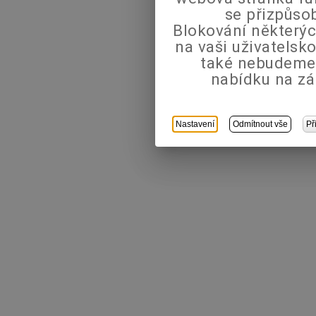
se přizpůso
Blokování některýc
na vaši uživatels
také nebudeme
nabídku na zá
Nastavení
Odmítnout vše
Př