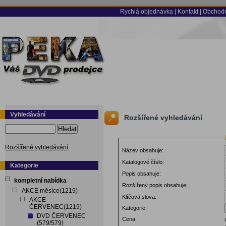
Rychlá objednávka
|
Kontakt
|
Obchodn
Vyhledávání
Rozšířené vyhledávání
Hledat
Rozšířené vyhledávání
Název obsahuje:
Katalogové číslo:
Kategorie
Popis obsahuje:
kompletní nabídka
Rozšířený popis obsahuje:
AKCE měsíce(1219)
Klíčová slova:
AKCE
ČERVENEC(1219)
Kategorie:
DVD ČERVENEC
Cena:
(579/579)