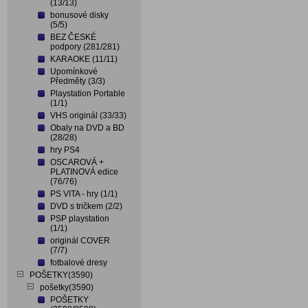
(13/13)
bonusové disky
(5/5)
BEZ ČESKÉ
podpory (281/281)
KARAOKE (11/11)
Upomínkové
Předměty (3/3)
Playstation Portable
(1/1)
VHS originál (33/33)
Obaly na DVD a BD
(28/28)
hry PS4
OSCAROVÁ +
PLATINOVÁ edice
(76/76)
PS VITA - hry (1/1)
DVD s tričkem (2/2)
PSP playstation
(1/1)
originál COVER
(7/7)
fotbalové dresy
POŠETKY(3590)
pošetky(3590)
POŠETKY