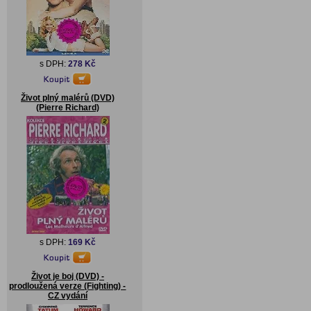
s DPH:
278 Kč
Život plný malérů (DVD)
(Pierre Richard)
s DPH:
169 Kč
Život je boj (DVD) -
prodloužená verze (Fighting) -
CZ vydání