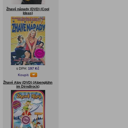
Žhavé nápady (DVD) (Cool
Ideas)
s DPH:
197 Kč
Žhavé Alpy (DVD) (Alpenglühn
im Dirndlrock)