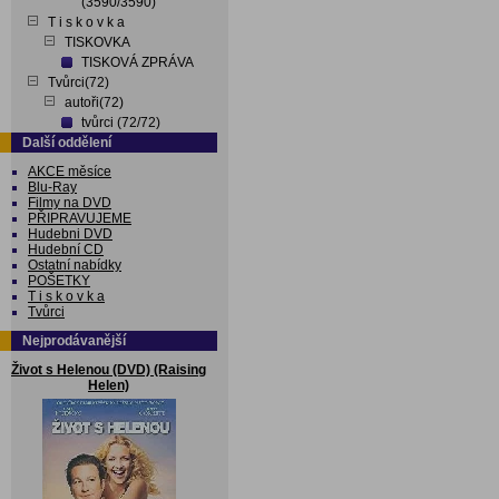
(3590/3590)
T i s k o v k a
TISKOVKA
TISKOVÁ ZPRÁVA
Tvůrci(72)
autoři(72)
tvůrci (72/72)
Další oddělení
AKCE měsíce
Blu-Ray
Filmy na DVD
PŘIPRAVUJEME
Hudebni DVD
Hudební CD
Ostatní nabídky
POŠETKY
T i s k o v k a
Tvůrci
Nejprodávanější
Život s Helenou (DVD) (Raising
Helen)