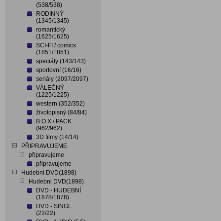
(538/538)
RODINNÝ
(1345/1345)
romantický
(1625/1625)
SCI-FI / comics
(1851/1851)
speciály (143/143)
sportovní (16/16)
seriály (2097/2097)
VÁLEČNÝ
(1225/1225)
western (352/352)
životopisný (84/84)
B O X / PACK
(962/962)
3D filmy (14/14)
PŘIPRAVUJEME
připravujeme
připravujeme
Hudebni DVD(1898)
Hudebni DVD(1898)
DVD - HUDEBNÍ
(1878/1878)
DVD - SINGL
(22/22)