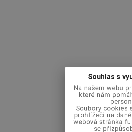
Souhlas s vy
Na našem webu pra
které nám pomáha
person
Soubory cookies s
prohlížeči na dané
webová stránka fu
se přizpůso