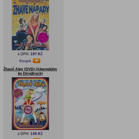
s DPH:
197 Kč
Žhavé Alpy (DVD) (Alpenglühn
im Dirndlrock)
s DPH:
149 Kč