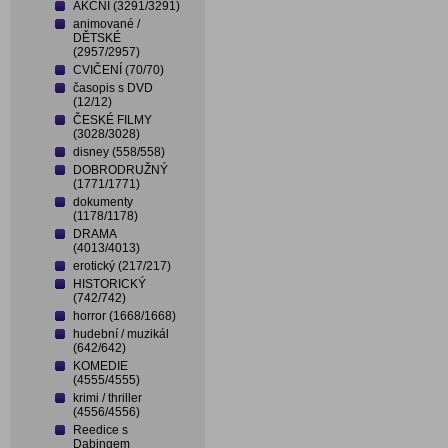
AKČNÍ (3291/3291)
animované /
DĚTSKÉ
(2957/2957)
CVIČENÍ (70/70)
časopis s DVD
(12/12)
ČESKÉ FILMY
(3028/3028)
disney (558/558)
DOBRODRUŽNÝ
(1771/1771)
dokumenty
(1178/1178)
DRAMA
(4013/4013)
erotický (217/217)
HISTORICKÝ
(742/742)
horror (1668/1668)
hudební / muzikál
(642/642)
KOMEDIE
(4555/4555)
krimi / thriller
(4556/4556)
Reedice s
Dabingem