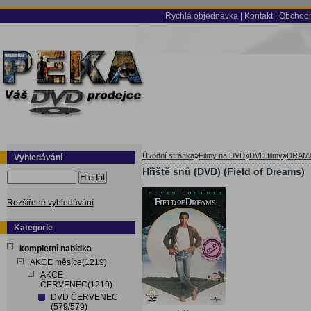
Rychlá objednávka
|
Kontakt
|
Obchodn
Úvodní stránka
»
Filmy na DVD
»
DVD filmy
»
DRAM
Vyhledávání
Hřiště snů (DVD) (Field of Dreams)
Hledat
Rozšířené vyhledávání
Kategorie
kompletní nabídka
AKCE měsíce(1219)
AKCE
ČERVENEC(1219)
DVD ČERVENEC
(579/579)