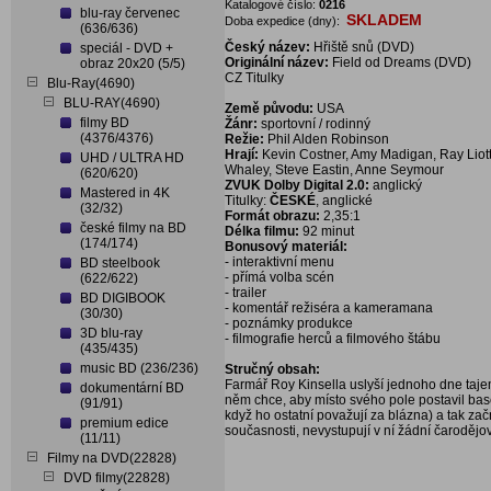
Katalogové číslo:
0216
blu-ray červenec
SKLADEM
Doba expedice (dny):
(636/636)
Český název:
Hřiště snů (DVD)
speciál - DVD +
Originální název:
Field od Dreams (DVD)
obraz 20x20 (5/5)
CZ Titulky
Blu-Ray(4690)
BLU-RAY(4690)
Země původu:
USA
filmy BD
Žánr:
sportovní / rodinný
(4376/4376)
Režie:
Phil Alden Robinson
Hrají:
Kevin Costner, Amy Madigan, Ray Liotta
UHD / ULTRA HD
Whaley, Steve Eastin, Anne Seymour
(620/620)
ZVUK Dolby Digital 2.0:
anglický
Mastered in 4K
Titulky:
ČESKÉ
, anglické
(32/32)
Formát obrazu:
2,35:1
české filmy na BD
Délka filmu:
92 minut
(174/174)
Bonusový materiál:
- interaktivní menu
BD steelbook
- přímá volba scén
(622/622)
- trailer
BD DIGIBOOK
- komentář režiséra a kameramana
(30/30)
- poznámky produkce
3D blu-ray
- filmografie herců a filmového štábu
(435/435)
music BD (236/236)
Stručný obsah:
Farmář Roy Kinsella uslyší jednoho dne tajem
dokumentární BD
něm chce, aby místo svého pole postavil bas
(91/91)
když ho ostatní považují za blázna) a tak za
premium edice
současnosti, nevystupují v ní žádní čarodějov
(11/11)
Filmy na DVD(22828)
DVD filmy(22828)