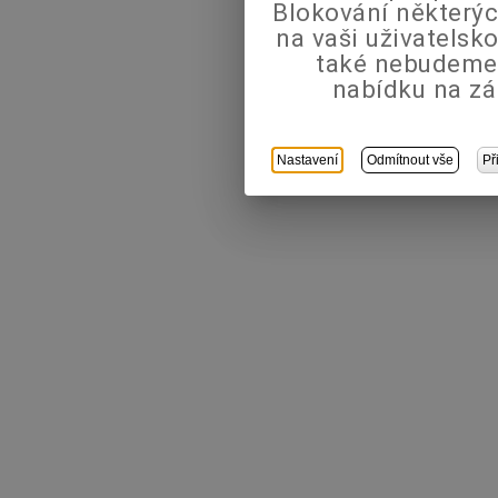
Blokování některýc
na vaši uživatels
také nebudeme
nabídku na zá
Nastavení
Odmítnout vše
Př