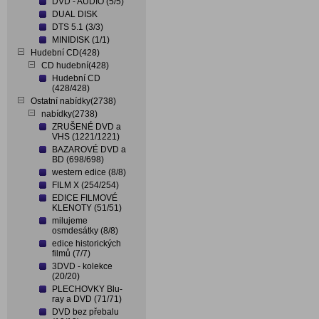
DVD - AUDIO (5/5)
DUAL DISK
DTS 5.1 (3/3)
MINIDISK (1/1)
Hudební CD(428)
CD hudební(428)
Hudební CD
(428/428)
Ostatní nabídky(2738)
nabídky(2738)
ZRUŠENÉ DVD a
VHS (1221/1221)
BAZAROVÉ DVD a
BD (698/698)
western edice (8/8)
FILM X (254/254)
EDICE FILMOVÉ
KLENOTY (51/51)
milujeme
osmdesátky (8/8)
edice historických
filmů (7/7)
3DVD - kolekce
(20/20)
PLECHOVKY Blu-
ray a DVD (71/71)
DVD bez přebalu