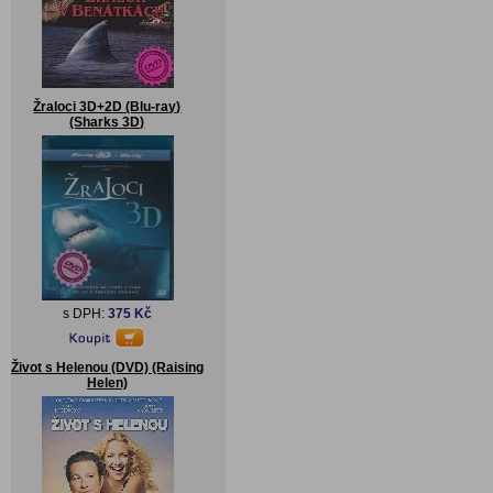
Žraloci 3D+2D (Blu-ray)
(Sharks 3D)
s DPH:
375 Kč
Život s Helenou (DVD) (Raising
Helen)