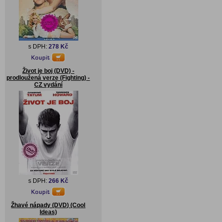
s DPH:
278 Kč
Život je boj (DVD) -
prodloužená verze (Fighting) -
CZ vydání
s DPH:
266 Kč
Žhavé nápady (DVD) (Cool
Ideas)