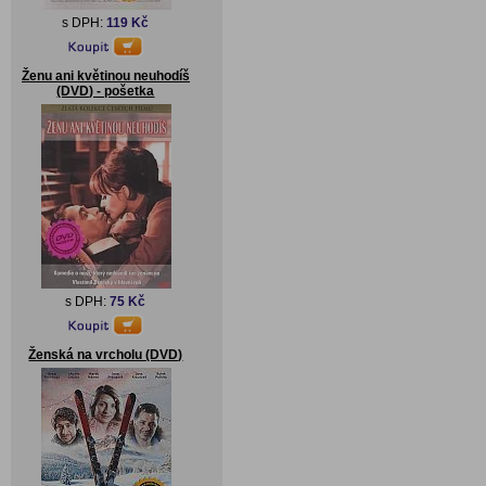
s DPH:
119 Kč
Ženu ani květinou neuhodíš
(DVD) - pošetka
s DPH:
75 Kč
Ženská na vrcholu (DVD)