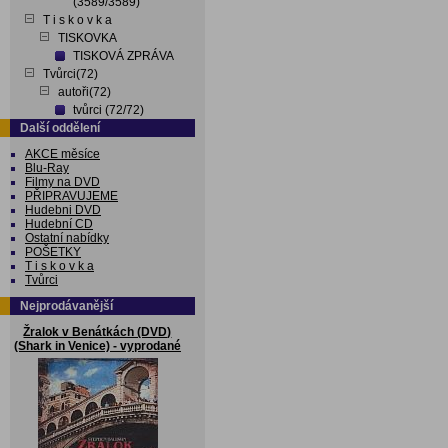
(3589/3589)
T i s k o v k a
TISKOVKA
TISKOVÁ ZPRÁVA
Tvůrci(72)
autoři(72)
tvůrci (72/72)
Další oddělení
AKCE měsíce
Blu-Ray
Filmy na DVD
PŘIPRAVUJEME
Hudebni DVD
Hudební CD
Ostatní nabídky
POŠETKY
T i s k o v k a
Tvůrci
Nejprodávanější
Žralok v Benátkách (DVD)
(Shark in Venice) - vyprodané