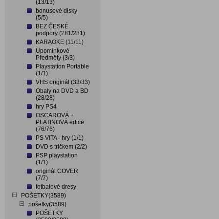
(13/13)
bonusové disky
(5/5)
BEZ ČESKÉ
podpory (281/281)
KARAOKE (11/11)
Upomínkové
Předměty (3/3)
Playstation Portable
(1/1)
VHS originál (33/33)
Obaly na DVD a BD
(28/28)
hry PS4
OSCAROVÁ +
PLATINOVÁ edice
(76/76)
PS VITA - hry (1/1)
DVD s tričkem (2/2)
PSP playstation
(1/1)
originál COVER
(7/7)
fotbalové dresy
POŠETKY(3589)
pošetky(3589)
POŠETKY