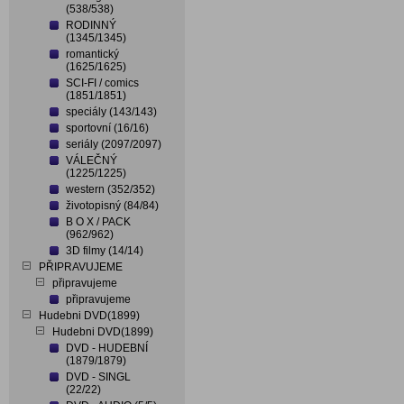
(538/538)
RODINNÝ
(1345/1345)
romantický
(1625/1625)
SCI-FI / comics
(1851/1851)
speciály (143/143)
sportovní (16/16)
seriály (2097/2097)
VÁLEČNÝ
(1225/1225)
western (352/352)
životopisný (84/84)
B O X / PACK
(962/962)
3D filmy (14/14)
PŘIPRAVUJEME
připravujeme
připravujeme
Hudebni DVD(1899)
Hudebni DVD(1899)
DVD - HUDEBNÍ
(1879/1879)
DVD - SINGL
(22/22)