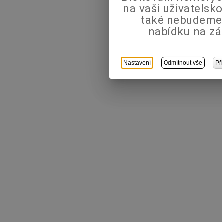
na vaši uživatels
také nebudeme
nabídku na zá
Nastavení
Odmítnout vše
Př