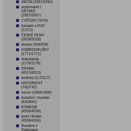
AKČNÍ (3291/3291)
animované /
DĚTSKÉ
(2957/2957)
CVIČENÍ (70/70)
časopis s DVD
(12/12)
ČESKÉ FILMY
(3028/3028)
disney (558/558)
DOBRODRUŽNÝ
(1771/1771)
dokumenty
(1178/1178)
DRAMA
(4013/4013)
erotický (217/217)
HISTORICKÝ
(742/742)
horror (1668/1668)
hudební / muzikál
(642/642)
KOMEDIE
(4556/4556)
krimi / thriller
(4556/4556)
Reedice s
Dabingem