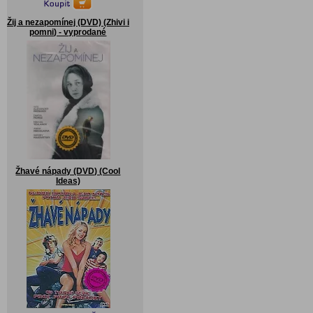
Žij a nezapomínej (DVD) (Zhivi i
pomni) - vyprodané
Žhavé nápady (DVD) (Cool
Ideas)