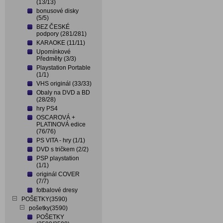
(13/13)
bonusové disky
(5/5)
BEZ ČESKÉ
podpory (281/281)
KARAOKE (11/11)
Upomínkové
Předměty (3/3)
Playstation Portable
(1/1)
VHS originál (33/33)
Obaly na DVD a BD
(28/28)
hry PS4
OSCAROVÁ +
PLATINOVÁ edice
(76/76)
PS VITA - hry (1/1)
DVD s tričkem (2/2)
PSP playstation
(1/1)
originál COVER
(7/7)
fotbalové dresy
POŠETKY(3590)
pošetky(3590)
POŠETKY