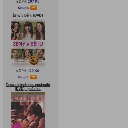
s DPH:
197 Kč
Ženy v běhu (DVD)
s DPH:
119 Kč
Ženu ani květinou neuhodíš
(DVD) - pošetka