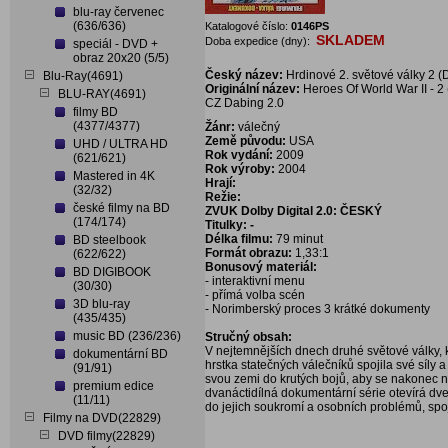
blu-ray červenec
(636/636)
Katalogové číslo:
0146PS
SKLADEM
Doba expedice (dny):
speciál - DVD +
obraz 20x20 (5/5)
Český název:
Hrdinové 2. světové války 2 
Blu-Ray(4691)
Originální název:
Heroes Of World War II - 2
BLU-RAY(4691)
CZ Dabing 2.0
filmy BD
(4377/4377)
Žánr:
válečný
Země původu:
USA
UHD / ULTRA HD
Rok vydání:
2009
(621/621)
Rok výroby:
2004
Mastered in 4K
Hrají:
(32/32)
Režie:
české filmy na BD
ZVUK Dolby Digital 2.0:
ČESKÝ
(174/174)
Titulky: -
Délka filmu:
79 minut
BD steelbook
Formát obrazu:
1,33:1
(622/622)
Bonusový materiál:
BD DIGIBOOK
- interaktivní menu
(30/30)
- přímá volba scén
3D blu-ray
- Norimberský proces 3 krátké dokumenty
(435/435)
music BD (236/236)
Stručný obsah:
V nejtemnějších dnech druhé světové války, kd
dokumentární BD
hrstka statečných válečníků spojila své síly a
(91/91)
svou zemi do krutých bojů, aby se nakonec na
premium edice
dvanáctidílná dokumentární série otevírá dve
(11/11)
do jejich soukromí a osobních problémů, sp
Filmy na DVD(22829)
DVD filmy(22829)