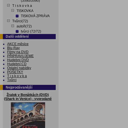
(3590/3590)
T i s k o v k a
TISKOVKA
TISKOVÁ ZPRÁVA
Tvůrci(72)
autoři(72)
tvůrci (72/72)
Další oddělení
AKCE měsíce
Blu-Ray
Filmy na DVD
PŘIPRAVUJEME
Hudebni DVD
Hudební CD
Ostatní nabídky
POŠETKY
T i s k o v k a
Tvůrci
Nejprodávanější
Žralok v Benátkách (DVD)
(Shark in Venice) - vyprodané