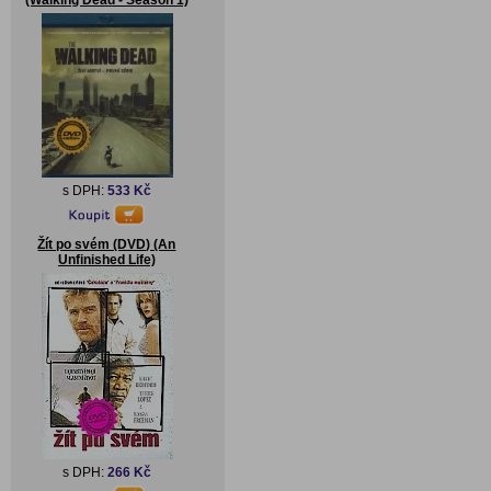
(Walking Dead - Season 1)
s DPH:
533 Kč
Žít po svém (DVD) (An
Unfinished Life)
s DPH:
266 Kč