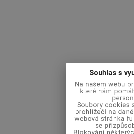
Souhlas s vy
Na našem webu pra
které nám pomáha
person
Soubory cookies s
prohlížeči na dané
webová stránka fu
se přizpůso
Blokování některýc