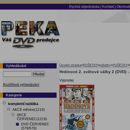
Rychlá objednávka
|
Kontakt
|
Obchodn
Úvodní stránka
»
POŠETKY
»
pošetky
»
POŠETKY
»
Vyhledávání
Hrdinové 2. světové války 2 (DVD) 
Hledat
Výprodej
Rozšířené vyhledávání
Kategorie
kompletní nabídka
AKCE měsíce(1219)
AKCE
ČERVENEC(1219)
DVD ČERVENEC
(579/579)