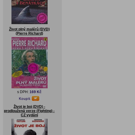
Život plný malérů (DVD)
(Pierre Richard)
s DPH:
169 Kč
Život je boj (DVD) -
prodloužená verze (Fighting) -
CZ vydání