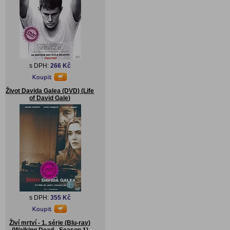
s DPH:
266 Kč
Život Davida Galea (DVD) (Life
of David Gale)
s DPH:
355 Kč
Živí mrtví - 1. série (Blu-ray)