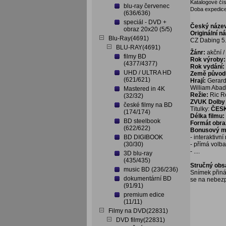
Katalogové čís
blu-ray červenec
Doba expedice
(636/636)
speciál - DVD +
Český náze
obraz 20x20 (5/5)
Originální n
Blu-Ray(4691)
CZ Dabing 5.
BLU-RAY(4691)
Žánr:
akční / 
filmy BD
Rok výroby:
(4377/4377)
Rok vydání:
UHD / ULTRA HD
Země původ
(621/621)
Hrají:
Gerard
William Aba
Mastered in 4K
Režie:
Ric 
(32/32)
ZVUK Dolby D
české filmy na BD
Titulky:
ČES
(174/174)
Délka filmu:
BD steelbook
Formát obra
(622/622)
Bonusový ma
BD DIGIBOOK
- interaktivn
(30/30)
- přímá volb
- ....
3D blu-ray
(435/435)
Stručný obs
music BD (236/236)
Snímek přináš
dokumentární BD
se na nebezp
(91/91)
premium edice
(11/11)
Filmy na DVD(22831)
DVD filmy(22831)