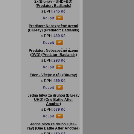
2x(Blu-ray) (UHD+BD)
(Predator: Badlands)
s DPH:
745 Kč
Predátor: Nebezpečné území
(Blu-ray) (Predator: Badlands)
s DPH:
439 Kč
Predátor: Nebezpečné území
(DVD) (Predator: Badlands)
s DPH:
293 Kč
Eden - Vítejte v ráji (Blu-ray)
s DPH:
459 Kč
Jedna bitva za druhou (Blu-ray
UHD) (One Battle After
Another)
s DPH:
679 Kč
Jedna bitva za druhou (Blu-
ray) (One Battle After Another)