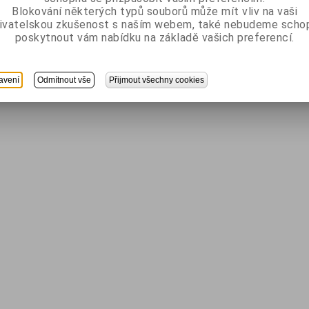
Blokování některých typů souborů může mít vliv na vaši
ivatelskou zkušenost s naším webem, také nebudeme scho
poskytnout vám nabídku na základě vašich preferencí.
avení
Odmítnout vše
Přijmout všechny cookies