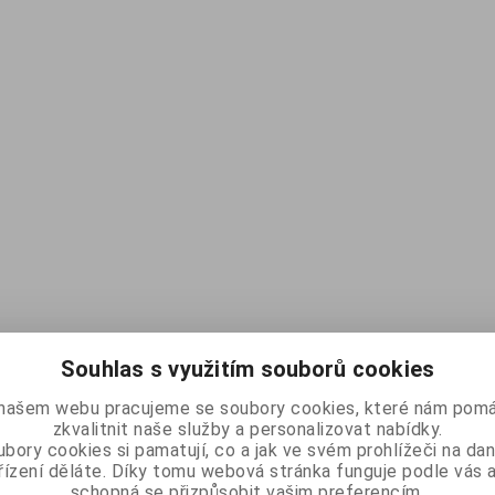
Souhlas s využitím souborů cookies
našem webu pracujeme se soubory cookies, které nám pomá
zkvalitnit naše služby a personalizovat nabídky.
bory cookies si pamatují, co a jak ve svém prohlížeči na d
řízení děláte. Díky tomu webová stránka funguje podle vás a
schopná se přizpůsobit vašim preferencím.