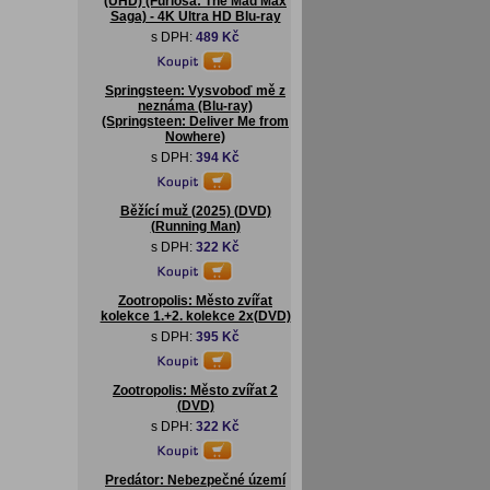
(UHD) (Furiosa: The Mad Max
Saga) - 4K Ultra HD Blu-ray
s DPH:
489 Kč
Springsteen: Vysvoboď mě z
neznáma (Blu-ray)
(Springsteen: Deliver Me from
Nowhere)
s DPH:
394 Kč
Běžící muž (2025) (DVD)
(Running Man)
s DPH:
322 Kč
Zootropolis: Město zvířat
kolekce 1.+2. kolekce 2x(DVD)
s DPH:
395 Kč
Zootropolis: Město zvířat 2
(DVD)
s DPH:
322 Kč
Predátor: Nebezpečné území