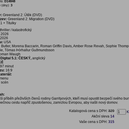
lo:
D14848
 (dny):
3
v:
Greenland 2: Útěk (DVD)
ázev:
Greenland 2: Migration (DVD)
1 + Titulky
thriller / katastrofický
2026
2026
u:
USA
 Butler, Morena Baccarin, Roman Griffin Davis, Amber Rose Revah, Sophie Thomp
die, Tómas Þórhallur Guðmundsson
Roman Waugh
igital 5.1:
ČESKÝ,
anglický
KÉ
97 minut
zu:
16:9
teriál:
í menu
a scén
ah:
í příběh přeživších členů rodiny Garrityových, kteří musí opustit bezpečí svého bu
ečnou cestu napříč zpustošenou, zamrzlou Evropou, aby našli nový domov.
Katalogová cena s DPH:
329
Akční sleva
14
Vaše cena s DPH:
315