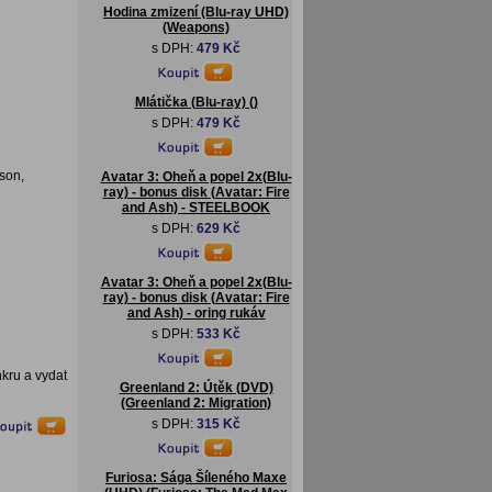
Hodina zmizení (Blu-ray UHD)
(Weapons)
s DPH:
479 Kč
Mlátička (Blu-ray) ()
s DPH:
479 Kč
son,
Avatar 3: Oheň a popel 2x(Blu-
ray) - bonus disk (Avatar: Fire
and Ash) - STEELBOOK
s DPH:
629 Kč
Avatar 3: Oheň a popel 2x(Blu-
ray) - bonus disk (Avatar: Fire
and Ash) - oring rukáv
s DPH:
533 Kč
nkru a vydat
Greenland 2: Útěk (DVD)
(Greenland 2: Migration)
s DPH:
315 Kč
Furiosa: Sága Šíleného Maxe