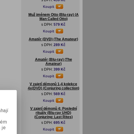
s DPH:
459 Kč
Muž jménem Otto (Blu-ray) (A
Man Called Otto)
s DPH:
579 Kč
Amatér (DVD) (The Amateur)
s DPH:
289 Kč
Amatér (Blu-ray) (The
Amateur)
s DPH:
399 Kč
V zajetí démonů 1-4 kolekce
4x(DVD) (Conjuring collection)
s DPH:
569 Kč
V zajetí démonů 4: Poslední
hají
rituály (Blu-ray UHD)
(Conjuring: Last Rites)
aném
s DPH:
695 Kč
 je