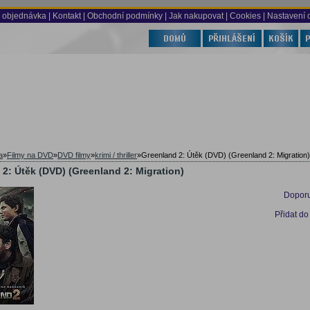
 objednávka
|
Kontakt
|
Obchodní podmínky
|
Jak nakupovat
| Cookies
| Nastavení 
a
»
Filmy na DVD
»
DVD filmy
»
krimi / thriller
»
Greenland 2: Útěk (DVD) (Greenland 2: Migration)
2: Útěk (DVD) (Greenland 2: Migration)
Doporu
Přidat do