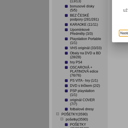
(13/13)
bonusové disky
už
(5/5)
BEZ ČESKÉ
podpory (281/281)
KARAOKE (11/11)
Upomínkové
Nast
Předměty (3/3)
Playstation Portable
(1/1)
VHS originál (33/33)
Obaly na DVD a BD
(28/28)
hry PS4
OSCAROVÁ +
PLATINOVÁ edice
(76/76)
PS VITA - hry (1/1)
DVD s tričkem (2/2)
PSP playstation
(1/1)
originál COVER
(7/7)
fotbalové dresy
POŠETKY(3590)
pošetky(3590)
POŠETKY