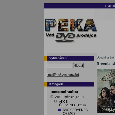
Rychlá
Úvodní stránk
Vyhledávání
Greenland 
Hledat
Rozšířené vyhledávání
Kategorie
kompletní nabídka
AKCE měsíce(1219)
AKCE
ČERVENEC(1219)
DVD ČERVENEC
(579/579)