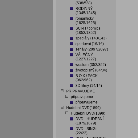
(538/538)
RODINNÝ
(1345/1345)
romantický
(1625/1625)
SCI-FI / comics
(1852/1852)
speciály (143/143)
sportovní (16/16)
seriály (2097/2097)
VÁLEČNÝ
(1227/1227)
western (352/352)
životopisný (84/84)
B O X / PACK
(962/962)
3D filmy (14/14)
PŘIPRAVUJEME
připravujeme
připravujeme
Hudebni DVD(1899)
Hudebni DVD(1899)
DVD - HUDEBNÍ
(1879/1879)
DVD - SINGL
(22/22)