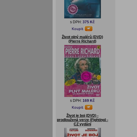
s DPH:
375 Kč
Život plný malérů (DVD)
(Pierre Richard)
s DPH:
169 Kč
Život je boj (DVD) -
prodloužená verze (Fighting) -
CZ vydání