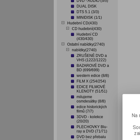
DVD - AUDIO (5/5)
DUAL DISK
DTS 5.1 (3/3)
MINIDISK (1/1)
Hudební CD(430)
CD hudební(430)
Hudební CD
(430/430)
Ostatní nabídky(2740)
nabídky(2740)
ZRUŠENÉ DVD a
VHS (1222/1222)
BAZAROVÉ DVD a
BD (699/699)
western edice (8/8)
FILM X (254/254)
EDICE FILMOVÉ
KLENOTY (51/51)
milujeme
osmdesátky (8/8)
edice historických
filmů (7/7)
Na 
3DVD - kolekce
(20/20)
Sou
PLECHOVKY Blu-
ray a DVD (71/71)
za
DVD bez přebalu