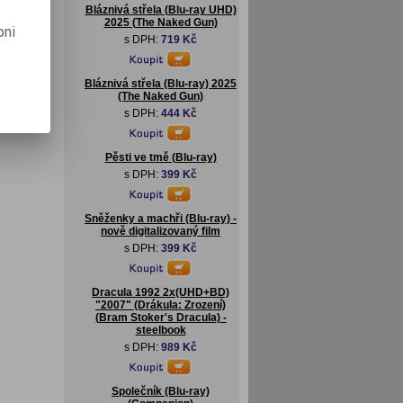
Bláznivá střela (Blu-ray UHD)
2025 (The Naked Gun)
pni
s DPH:
719 Kč
Bláznivá střela (Blu-ray) 2025
(The Naked Gun)
s DPH:
444 Kč
Pěsti ve tmě (Blu-ray)
s DPH:
399 Kč
Sněženky a machři (Blu-ray) -
nově digitalizovaný film
s DPH:
399 Kč
Dracula 1992 2x(UHD+BD)
"2007" (Drákula: Zrození)
(Bram Stoker's Dracula) -
steelbook
s DPH:
989 Kč
Společník (Blu-ray)