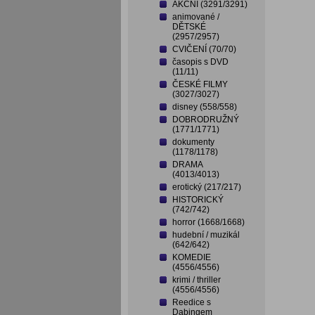
AKČNÍ (3291/3291)
animované /
DĚTSKÉ
(2957/2957)
CVIČENÍ (70/70)
časopis s DVD
(11/11)
ČESKÉ FILMY
(3027/3027)
disney (558/558)
DOBRODRUŽNÝ
(1771/1771)
dokumenty
(1178/1178)
DRAMA
(4013/4013)
erotický (217/217)
HISTORICKÝ
(742/742)
horror (1668/1668)
hudební / muzikál
(642/642)
KOMEDIE
(4556/4556)
krimi / thriller
(4556/4556)
Reedice s
Dabingem