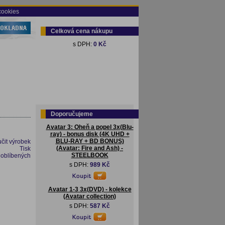
cookies
Celková cena nákupu
s DPH:
0 Kč
Doporučujeme
Avatar 3: Oheň a popel 3x(Blu-
ray) - bonus disk (4K UHD +
BLU-RAY + BD BONUS)
čit výrobek
(Avatar: Fire and Ash) -
Tisk
STEELBOOK
 oblíbených
s DPH:
989 Kč
Avatar 1-3 3x(DVD) - kolekce
(Avatar collection)
s DPH:
587 Kč