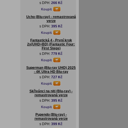
s DPH:
266 Kč
Ucho (Blu-ray) - remastrovaná
verze
s DPH:
395 Kč
Fantastická 4 - První krok
2x(UHD+BD) (Fantastic Four:
First Steps)
s DPH:
779 Kč
Superman (Blu-ray UHD) 2025
- 4K Ultra HD Blu-ray
s DPH:
727 Kč
Skřivánci na niti (Blu-ray) -
remastrovaná verze
s DPH:
395 Kč
Pupendo (Blu-ray) -
remastrovaná verze
s DPH:
399 Kč