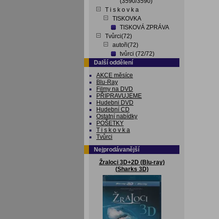
(3590/3590)
T i s k o v k a
TISKOVKA
TISKOVÁ ZPRÁVA
Tvůrci(72)
autoři(72)
tvůrci (72/72)
Další oddělení
AKCE měsíce
Blu-Ray
Filmy na DVD
PŘIPRAVUJEME
Hudebni DVD
Hudební CD
Ostatní nabídky
POŠETKY
T i s k o v k a
Tvůrci
Nejprodávanější
Žraloci 3D+2D (Blu-ray)
(Sharks 3D)