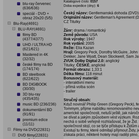
Katalogové číslo:
0157
blu-ray červenec
Doba expedice (dny):
6
(636/636)
Český název:
Gentlemanská dohoda (DVD)
speciál - DVD +
Originální název:
Gentleman's Agreement (
obraz 20x20 (5/5)
CZ Titulky
Blu-Ray(4691)
BLU-RAY(4691)
Žánr:
drama / romantický
filmy BD
Země původu:
USA
(4377/4377)
Rok výroby:
1947
Rok vydání:
2005
UHD / ULTRA HD
Režie:
Elia Kazan
(621/621)
Hrají:
Gregory Peck, Dorothy McGuire, John G
Mastered in 4K
Dekker, Jane Wyatt, Dean Stockwell, Sam J
(32/32)
ZVUK Dolby Digital 2.0:
anglický
české filmy na BD
Titulky:
ČESKÉ
, anglické
(174/174)
Formát obrazu:
1,33:1
Délka filmu:
118 minut
BD steelbook
Bonusový materiál:
(622/622)
- interaktivní menu
BD DIGIBOOK
- přímá volba scén
(30/30)
- trailer
3D blu-ray
(435/435)
Stručný obsah:
music BD (236/236)
Když novinář Philip Green (Gregory Peck), f
Tommym, přijme nabídku renomovaného newyo
dokumentární BD
americké společnosti, netuší ještě, jak náro
(91/91)
se dívat a jakým způsobem vést výzkum. Rozho
premium edice
nechá o sobě veřejně rozhlašovat, že je Žid. 
(11/11)
společnost stojí, co se týče přístupu k Žid
Filmy na DVD(22831)
Existují tu firmy, které odmítají přijmout Židy
získala práci, některé hotely mají raději pln
DVD filmy(22831)