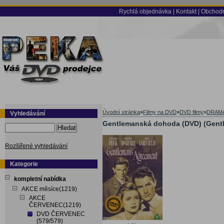
Rychlá objednávka
|
Kontakt
|
Obchodn
Úvodní stránka
»
Filmy na DVD
»
DVD filmy
»
DRAM
Vyhledávání
Gentlemanská dohoda (DVD) (Gent
Hledat
Rozšířené vyhledávání
Kategorie
kompletní nabídka
AKCE měsíce(1219)
AKCE
ČERVENEC(1219)
DVD ČERVENEC
(579/579)