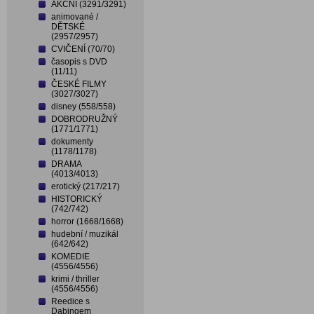
AKČNÍ (3291/3291)
animované /
DĚTSKÉ
(2957/2957)
CVIČENÍ (70/70)
časopis s DVD
(11/11)
ČESKÉ FILMY
(3027/3027)
disney (558/558)
DOBRODRUŽNÝ
(1771/1771)
dokumenty
(1178/1178)
DRAMA
(4013/4013)
erotický (217/217)
HISTORICKÝ
(742/742)
horror (1668/1668)
hudební / muzikál
(642/642)
KOMEDIE
(4556/4556)
krimi / thriller
(4556/4556)
Reedice s
Dabingem