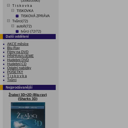
(3590/3590)
T i s k o v k a
TISKOVKA
TISKOVÁ ZPRÁVA
Tvůrci(72)
autoři(72)
tvůrci (72/72)
Další oddělení
AKCE měsíce
Blu-Ray
Filmy na DVD
PŘIPRAVUJEME
Hudebni DVD
Hudební CD
Ostatní nabídky
POŠETKY
T i s k o v k a
Tvůrci
Nejprodávanější
Žraloci 3D+2D (Blu-ray)
(Sharks 3D)