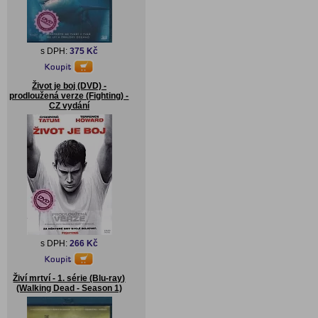
s DPH:
375 Kč
Život je boj (DVD) -
prodloužená verze (Fighting) -
CZ vydání
s DPH:
266 Kč
Živí mrtví - 1. série (Blu-ray)
(Walking Dead - Season 1)