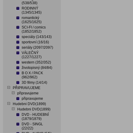
(538/538)
RODINNÝ
(1345/1345)
romantický
(1625/1625)
SCI-FI / comics
(1852/1852)
speciály (143/143)
sportovní (16/16)
seriály (2097/2097)
VÁLEČNÝ
(1227/1227)
western (352/352)
životopisný (84/84)
B O X / PACK
(962/962)
3D filmy (14/14)
PŘIPRAVUJEME
připravujeme
připravujeme
Hudebni DVD(1899)
Hudebni DVD(1899)
DVD - HUDEBNÍ
(1879/1879)
DVD - SINGL
(22/22)