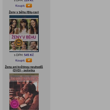
s DPH:
119 Kč
Ženy v běhu (Blu-ray)
s DPH:
545 Kč
Ženu ani květinou neuhodíš
(DVD) - pošetka