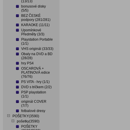
(13/13)
bonusové disky
(5/5)
BEZ ČESKÉ
podpory (281/281)
KARAOKE (11/11)
Upomínkové
Předměty (3/3)
Playstation Portable
(1/1)
VHS originál (33/33)
Obaly na DVD a BD
(28/28)
hry PS4
OSCAROVÁ +
PLATINOVÁ edice
(76/76)
PS VITA - hry (1/1)
DVD s tričkem (2/2)
PSP playstation
(1/1)
originál COVER
(7/7)
fotbalové dresy
POŠETKY(3590)
pošetky(3590)
POŠETKY