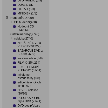
DVD - AUDIO (5/5)
DUAL DISK
DTS 5.1 (3/3)
MINIDISK (1/1)
Hudební CD(430)
CD hudební(430)
Hudební CD
(430/430)
Ostatní nabídky(2740)
nabídky(2740)
ZRUŠENÉ DVD a
VHS (1222/1222)
BAZAROVÉ DVD a
BD (699/699)
western edice (8/8)
FILM X (254/254)
EDICE FILMOVÉ
KLENOTY (51/51)
milujeme
osmdesátky (8/8)
edice historických
filmů (7/7)
3DVD - kolekce
(20/20)
PLECHOVKY Blu-
ray a DVD (71/71)
DVD bez přebalu