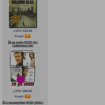
s DPH:
533 Kč
Žít po svém (DVD) (An
Unfinished Life)
s DPH:
266 Kč
Žij a nezapomínej (DVD) (Zhivi i