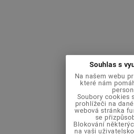
Souhlas s vy
Na našem webu pra
které nám pomáha
person
Soubory cookies s
prohlížeči na dané
webová stránka fu
se přizpůso
Blokování některýc
na vaši uživatels