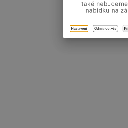
také nebudeme
nabídku na zá
Nastavení
Odmítnout vše
Př