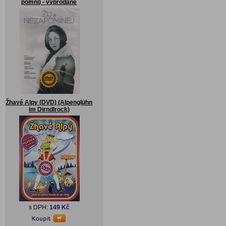
pomni) - vyprodané
Žhavé Alpy (DVD) (Alpenglühn
im Dirndlrock)
s DPH:
149 Kč