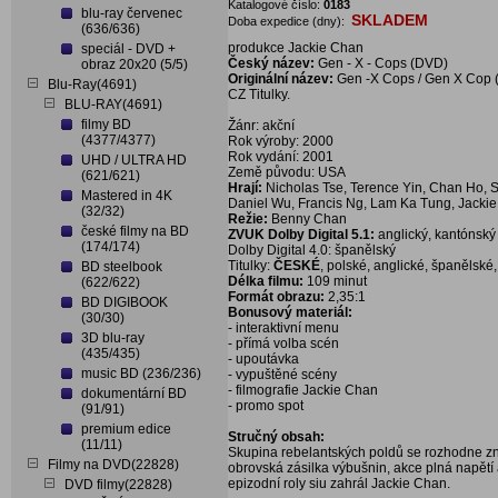
Katalogové číslo:
0183
blu-ray červenec
SKLADEM
Doba expedice (dny):
(636/636)
produkce Jackie Chan
speciál - DVD +
Český název:
Gen - X - Cops (DVD)
obraz 20x20 (5/5)
Originální název:
Gen -X Cops / Gen X Cop
Blu-Ray(4691)
CZ Titulky.
BLU-RAY(4691)
filmy BD
Žánr: akční
(4377/4377)
Rok výroby: 2000
Rok vydání: 2001
UHD / ULTRA HD
Země původu: USA
(621/621)
Hrají:
Nicholas Tse, Terence Yin, Chan Ho, 
Mastered in 4K
Daniel Wu, Francis Ng, Lam Ka Tung, Jacki
(32/32)
Režie:
Benny Chan
české filmy na BD
ZVUK Dolby Digital 5.1:
anglický, kantónský
(174/174)
Dolby Digital 4.0: španělský
Titulky:
ČESKÉ
, polské, anglické, španělské
BD steelbook
Délka filmu:
109 minut
(622/622)
Formát obrazu:
2,35:1
BD DIGIBOOK
Bonusový materiál:
(30/30)
- interaktivní menu
3D blu-ray
- přímá volba scén
(435/435)
- upoutávka
music BD (236/236)
- vypuštěné scény
- filmografie Jackie Chan
dokumentární BD
- promo spot
(91/91)
premium edice
Stručný obsah:
(11/11)
Skupina rebelantských poldů se rozhodne zniči
Filmy na DVD(22828)
obrovská zásilka výbušnin, akce plná napět
epizodní roly siu zahrál Jackie Chan.
DVD filmy(22828)