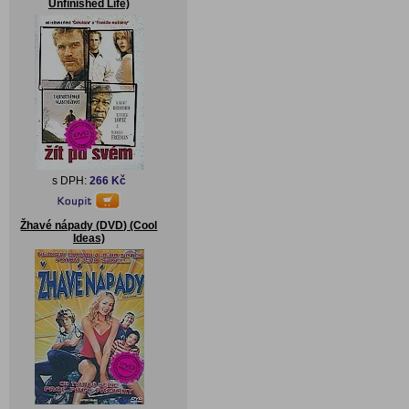
Unfinished Life)
s DPH:
266 Kč
Žhavé nápady (DVD) (Cool
Ideas)