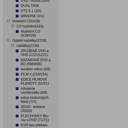
DVD - AUDIO (5/5)
DUAL DISK
DTS 5.1 (3/3)
MINIDISK (1/1)
Hudební CD(428)
CD hudební(428)
Hudební CD
(428/428)
Ostatní nabídky(2738)
nabídky(2738)
ZRUŠENÉ DVD a
VHS (1221/1221)
BAZAROVÉ DVD a
BD (698/698)
western edice (8/8)
FILM X (254/254)
EDICE FILMOVÉ
KLENOTY (51/51)
milujeme
osmdesátky (8/8)
edice historických
filmů (7/7)
3DVD - kolekce
(20/20)
PLECHOVKY Blu-
ray a DVD (71/71)
DVD bez přebalu