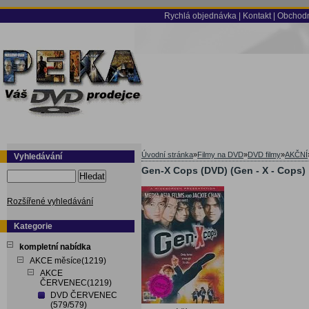
Rychlá objednávka
|
Kontakt
|
Obchodn
Úvodní stránka
»
Filmy na DVD
»
DVD filmy
»
AKČNÍ
Vyhledávání
Gen-X Cops (DVD) (Gen - X - Cops)
Hledat
Rozšířené vyhledávání
Kategorie
kompletní nabídka
AKCE měsíce(1219)
AKCE
ČERVENEC(1219)
DVD ČERVENEC
(579/579)