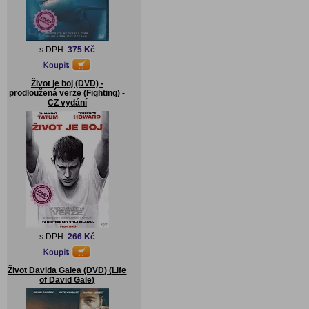
s DPH:
375 Kč
Život je boj (DVD) -
prodloužená verze (Fighting) -
CZ vydání
s DPH:
266 Kč
Život Davida Galea (DVD) (Life
of David Gale)