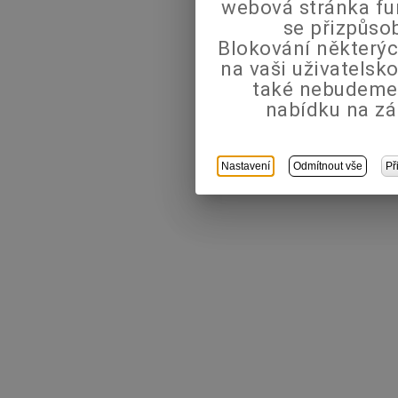
webová stránka fu
se přizpůso
Blokování některýc
na vaši uživatels
také nebudeme
nabídku na zá
Nastavení
Odmítnout vše
Př