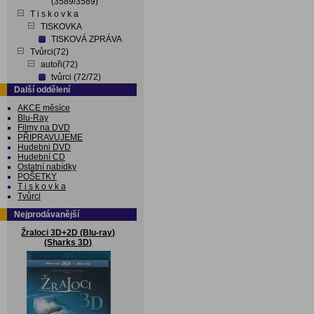
(3589/3589)
T i s k o v k a
TISKOVKA
TISKOVÁ ZPRÁVA
Tvůrci(72)
autoři(72)
tvůrci (72/72)
Další oddělení
AKCE měsíce
Blu-Ray
Filmy na DVD
PŘIPRAVUJEME
Hudebni DVD
Hudební CD
Ostatní nabídky
POŠETKY
T i s k o v k a
Tvůrci
Nejprodávanější
Žraloci 3D+2D (Blu-ray)
(Sharks 3D)