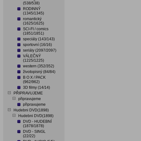
(538/538)
RODINNÝ
(1345/1345)
romantický
(1625/1625)
SCI-FI / comics
(1851/1851)
speciály (143/143)
sportovní (16/16)
seriály (2097/2097)
VÁLEČNÝ
(1225/1225)
western (352/352)
životopisný (84/84)
B O X / PACK
(962/962)
3D filmy (14/14)
PŘIPRAVUJEME
připravujeme
připravujeme
Hudebni DVD(1898)
Hudebni DVD(1898)
DVD - HUDEBNÍ
(1878/1878)
DVD - SINGL
(22/22)