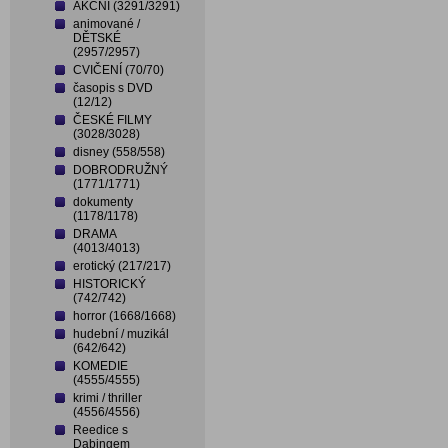
AKČNÍ (3291/3291)
animované /
DĚTSKÉ
(2957/2957)
CVIČENÍ (70/70)
časopis s DVD
(12/12)
ČESKÉ FILMY
(3028/3028)
disney (558/558)
DOBRODRUŽNÝ
(1771/1771)
dokumenty
(1178/1178)
DRAMA
(4013/4013)
erotický (217/217)
HISTORICKÝ
(742/742)
horror (1668/1668)
hudební / muzikál
(642/642)
KOMEDIE
(4555/4555)
krimi / thriller
(4556/4556)
Reedice s
Dabingem