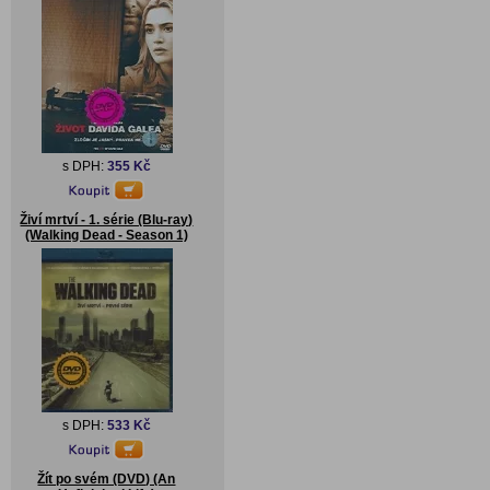
s DPH:
355 Kč
Živí mrtví - 1. série (Blu-ray)
(Walking Dead - Season 1)
s DPH:
533 Kč
Žít po svém (DVD) (An