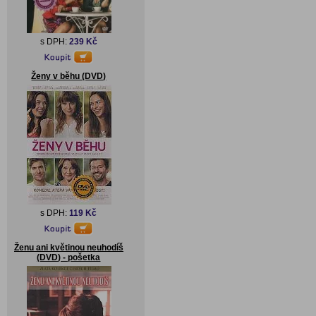
s DPH:
239 Kč
Ženy v běhu (DVD)
s DPH:
119 Kč
Ženu ani květinou neuhodíš
(DVD) - pošetka