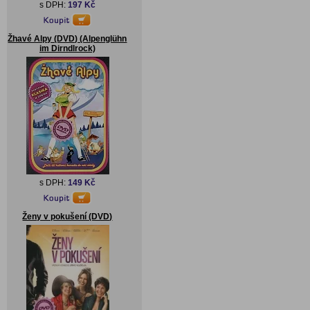
s DPH:
197 Kč
Žhavé Alpy (DVD) (Alpenglühn
im Dirndlrock)
s DPH:
149 Kč
Ženy v pokušení (DVD)