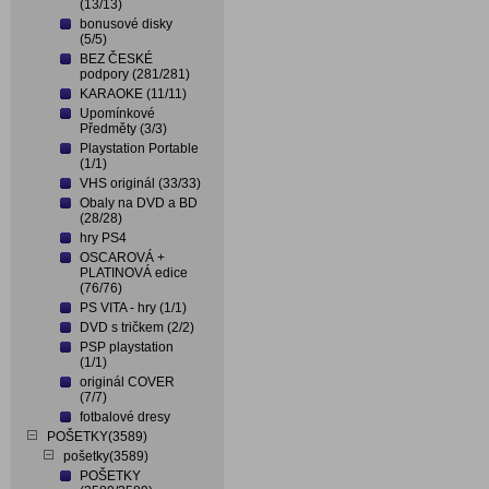
(13/13)
bonusové disky
(5/5)
BEZ ČESKÉ
podpory (281/281)
KARAOKE (11/11)
Upomínkové
Předměty (3/3)
Playstation Portable
(1/1)
VHS originál (33/33)
Obaly na DVD a BD
(28/28)
hry PS4
OSCAROVÁ +
PLATINOVÁ edice
(76/76)
PS VITA - hry (1/1)
DVD s tričkem (2/2)
PSP playstation
(1/1)
originál COVER
(7/7)
fotbalové dresy
POŠETKY(3589)
pošetky(3589)
POŠETKY