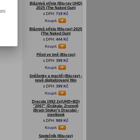
Bláznivá střela (Blu-ray UHD)
2025 (The Naked Gun)
pni
s DPH:
719 Kč
Bláznivá střela (Blu-ray) 2025
(The Naked Gun)
s DPH:
444 Kč
Pěsti ve tmě (Blu-ray)
s DPH:
399 Kč
Sněženky a machři (Blu-ray) -
nově digitalizovaný film
s DPH:
399 Kč
Dracula 1992 2x(UHD+BD)
"2007" (Drákula: Zrození)
(Bram Stoker's Dracula) -
steelbook
s DPH:
989 Kč
Společník (Blu-ray)