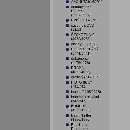
AKČNÍ (3291/3291)
animované /
DĚTSKÉ
(2957/2957)
CVIČENÍ (70/70)
časopis s DVD
(12/12)
ČESKÉ FILMY
(3028/3028)
disney (558/558)
DOBRODRUŽNÝ
(1771/1771)
dokumenty
(1178/1178)
DRAMA
(4013/4013)
erotický (217/217)
HISTORICKÝ
(742/742)
horror (1668/1668)
hudební / muzikál
(642/642)
KOMEDIE
(4555/4555)
krimi / thriller
(4556/4556)
Reedice s
Dabingem