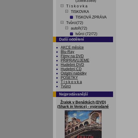
(3589/3589)
T i s k o v k a
TISKOVKA
TISKOVÁ ZPRÁVA
Tvůrci(72)
autoři(72)
tvůrci (72/72)
Další oddělení
AKCE měsíce
Blu-Ray
Filmy na DVD
PŘIPRAVUJEME
Hudebni DVD
Hudební CD
Ostatní nabídky
POŠETKY
T i s k o v k a
Tvůrci
Nejprodávanější
Žralok v Benátkách (DVD)
(Shark in Venice) - vyprodané