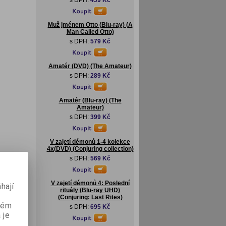
s DPH:
459 Kč
Muž jménem Otto (Blu-ray) (A
Man Called Otto)
s DPH:
579 Kč
Amatér (DVD) (The Amateur)
s DPH:
289 Kč
Amatér (Blu-ray) (The
Amateur)
s DPH:
399 Kč
V zajetí démonů 1-4 kolekce
4x(DVD) (Conjuring collection)
s DPH:
569 Kč
V zajetí démonů 4: Poslední
hají
rituály (Blu-ray UHD)
(Conjuring: Last Rites)
aném
s DPH:
695 Kč
 je