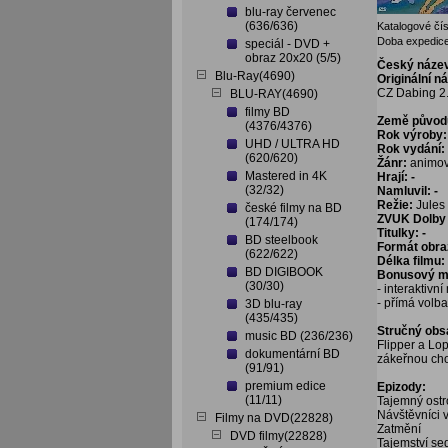
blu-ray červenec
(636/636)
Katalogové čís
Doba expedice
speciál - DVD +
obraz 20x20 (5/5)
Český náze
Blu-Ray(4690)
Originální n
CZ Dabing 2
BLU-RAY(4690)
filmy BD
Země původ
(4376/4376)
Rok výroby:
UHD / ULTRA HD
Rok vydání:
(620/620)
Žánr:
animo
Mastered in 4K
Hrají: -
(32/32)
Namluvil: -
Režie:
Jules 
české filmy na BD
ZVUK Dolby 
(174/174)
Titulky: -
BD steelbook
Formát obra
(622/622)
Délka filmu:
BD DIGIBOOK
Bonusový ma
(30/30)
- interaktivn
- přímá volb
3D blu-ray
(435/435)
Stručný obs
music BD (236/236)
Flipper a Lo
dokumentární BD
zákeřnou chob
(91/91)
premium edice
Epizody:
(11/11)
Tajemný ostr
Návštěvníci v
Filmy na DVD(22828)
Zatmění
DVD filmy(22828)
Tajemství se