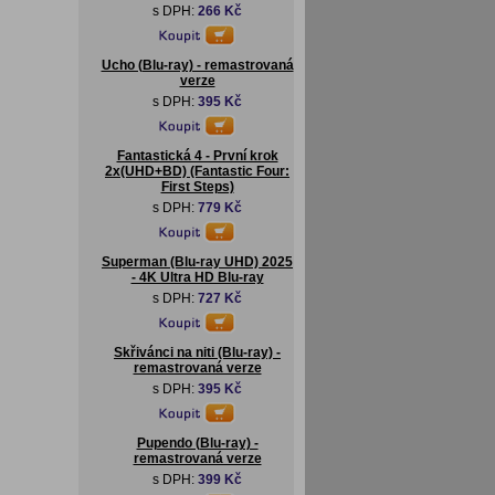
s DPH:
266 Kč
Ucho (Blu-ray) - remastrovaná
verze
s DPH:
395 Kč
Fantastická 4 - První krok
2x(UHD+BD) (Fantastic Four:
First Steps)
s DPH:
779 Kč
Superman (Blu-ray UHD) 2025
- 4K Ultra HD Blu-ray
s DPH:
727 Kč
Skřivánci na niti (Blu-ray) -
remastrovaná verze
s DPH:
395 Kč
Pupendo (Blu-ray) -
remastrovaná verze
s DPH:
399 Kč