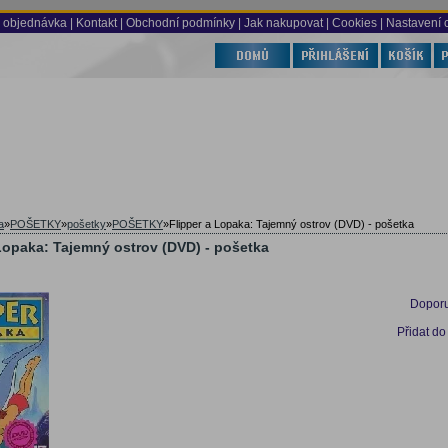
 objednávka
|
Kontakt
|
Obchodní podmínky
|
Jak nakupovat
| Cookies
| Nastavení 
a
»
POŠETKY
»
pošetky
»
POŠETKY
»
Flipper a Lopaka: Tajemný ostrov (DVD) - pošetka
Lopaka: Tajemný ostrov (DVD) - pošetka
Doporu
Přidat do