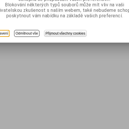
Blokování některých typů souborů může mít vliv na vaši
ivatelskou zkušenost s naším webem, také nebudeme scho
poskytnout vám nabídku na základě vašich preferencí.
avení
Odmítnout vše
Přijmout všechny cookies