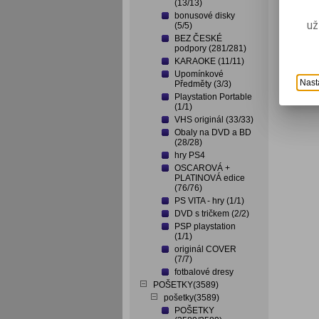
(13/13)
bonusové disky
už
(5/5)
BEZ ČESKÉ
podpory (281/281)
KARAOKE (11/11)
Upomínkové
Nast
Předměty (3/3)
Playstation Portable
(1/1)
VHS originál (33/33)
Obaly na DVD a BD
(28/28)
hry PS4
OSCAROVÁ +
PLATINOVÁ edice
(76/76)
PS VITA - hry (1/1)
DVD s tričkem (2/2)
PSP playstation
(1/1)
originál COVER
(7/7)
fotbalové dresy
POŠETKY(3589)
pošetky(3589)
POŠETKY