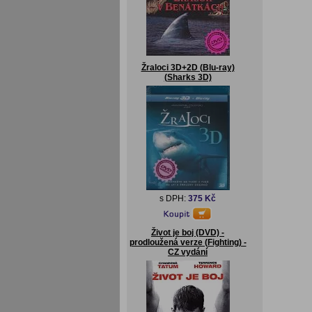
Žraloci 3D+2D (Blu-ray)
(Sharks 3D)
s DPH:
375 Kč
Život je boj (DVD) -
prodloužená verze (Fighting) -
CZ vydání