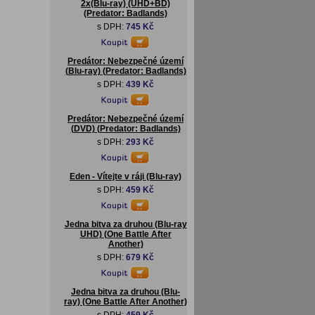
2x(Blu-ray) (UHD+BD)
(Predator: Badlands)
s DPH:
745 Kč
Predátor: Nebezpečné území
(Blu-ray) (Predator: Badlands)
s DPH:
439 Kč
Predátor: Nebezpečné území
(DVD) (Predator: Badlands)
s DPH:
293 Kč
Eden - Vítejte v ráji (Blu-ray)
s DPH:
459 Kč
Jedna bitva za druhou (Blu-ray
UHD) (One Battle After
Another)
s DPH:
679 Kč
Jedna bitva za druhou (Blu-
ray) (One Battle After Another)