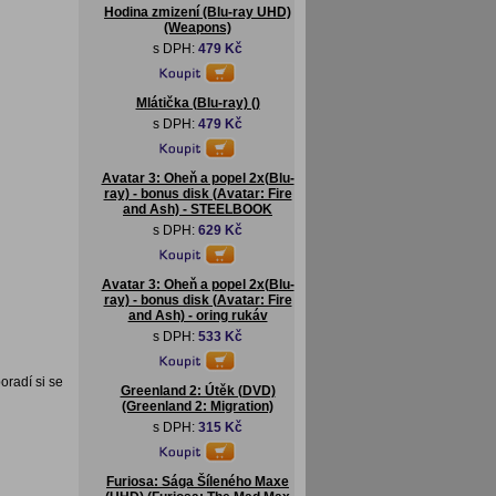
Hodina zmizení (Blu-ray UHD)
(Weapons)
s DPH:
479 Kč
Mlátička (Blu-ray) ()
s DPH:
479 Kč
Avatar 3: Oheň a popel 2x(Blu-
ray) - bonus disk (Avatar: Fire
and Ash) - STEELBOOK
s DPH:
629 Kč
Avatar 3: Oheň a popel 2x(Blu-
ray) - bonus disk (Avatar: Fire
and Ash) - oring rukáv
s DPH:
533 Kč
oradí si se
Greenland 2: Útěk (DVD)
(Greenland 2: Migration)
s DPH:
315 Kč
Furiosa: Sága Šíleného Maxe