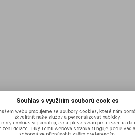
Souhlas s využitím souborů cookies
našem webu pracujeme se soubory cookies, které nám pomá
zkvalitnit naše služby a personalizovat nabídky.
bory cookies si pamatují, co a jak ve svém prohlížeči na d
řízení děláte. Díky tomu webová stránka funguje podle vás a
schopná se přizpůsobit vašim preferencím.