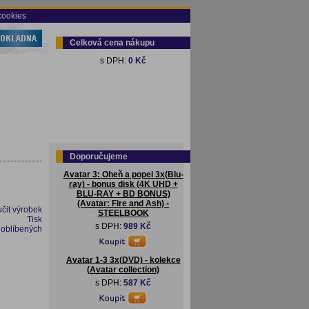
cookies
Celková cena nákupu
s DPH:
0 Kč
Doporučujeme
Avatar 3: Oheň a popel 3x(Blu-
ray) - bonus disk (4K UHD +
BLU-RAY + BD BONUS)
(Avatar: Fire and Ash) -
čit výrobek
STEELBOOK
Tisk
s DPH:
989 Kč
 oblíbených
Avatar 1-3 3x(DVD) - kolekce
(Avatar collection)
s DPH:
587 Kč