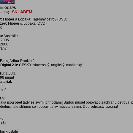
lo:
0013PS
SKLADEM
 (dny):
v:
Flipper a Lopaka: Tajemný ostrov (DVD)
ázev:
Flipper & Lopaka (DVD)
.0
u:
Austrálie
2005
2008
vaný
Bass, Arthur Rankin Jr.
Digital 2.0: ČESKÝ
, slovenský, anglický, maďarský
zu:
1,33:1
98 minut
teriál:
í menu
a scén
ah:
paka jsou opět tady se svými příhodami! Budou muset bojovat o záchranu ostrova, p
otnicí, ale stihnou se i pobavit a vy můžete s nimi. Dobrodružství začíná!
ov
 ráji
dmi krystalů