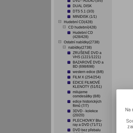
DVD - AUDIO (5/5)
DUAL DISK
DTS 5.1 (3/3)
MINIDISK (1/1)
Hudební CD(428)
CD hudební(428)
Hudební CD
(428/428)
Ostatní nabídky(2738)
nabídky(2738)
ZRUŠENÉ DVD a
VHS (1221/1221)
BAZAROVÉ DVD a
BD (698/698)
western edice (8/8)
FILM X (254/254)
EDICE FILMOVÉ
KLENOTY (51/51)
milujeme
osmdesátky (8/8)
edice historických
filmů (7/7)
Na 
3DVD - kolekce
(20/20)
Sou
PLECHOVKY Blu-
ray a DVD (71/71)
za
DVD bez přebalu