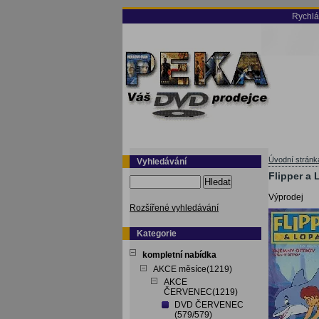
Rychlá
Úvodní stránk
Vyhledávání
Flipper a 
Hledat
Výprodej
Rozšířené vyhledávání
Kategorie
kompletní nabídka
AKCE měsíce(1219)
AKCE
ČERVENEC(1219)
DVD ČERVENEC
(579/579)