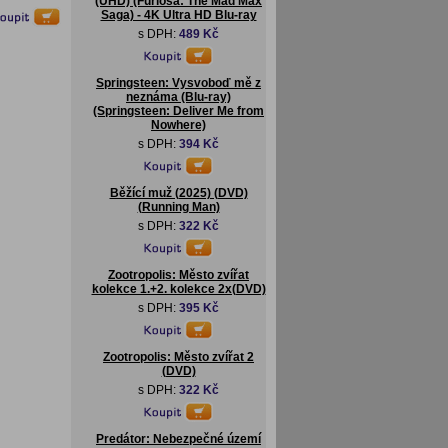
(UHD) (Furiosa: The Mad Max
Saga) - 4K Ultra HD Blu-ray
s DPH:
489 Kč
Springsteen: Vysvoboď mě z
neznáma (Blu-ray)
(Springsteen: Deliver Me from
Nowhere)
s DPH:
394 Kč
Běžící muž (2025) (DVD)
(Running Man)
s DPH:
322 Kč
Zootropolis: Město zvířat
kolekce 1.+2. kolekce 2x(DVD)
s DPH:
395 Kč
Zootropolis: Město zvířat 2
(DVD)
s DPH:
322 Kč
Predátor: Nebezpečné území