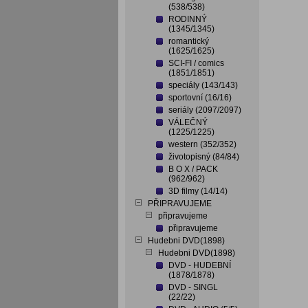
(538/538)
RODINNÝ
(1345/1345)
romantický
(1625/1625)
SCI-FI / comics
(1851/1851)
speciály (143/143)
sportovní (16/16)
seriály (2097/2097)
VÁLEČNÝ
(1225/1225)
western (352/352)
životopisný (84/84)
B O X / PACK
(962/962)
3D filmy (14/14)
PŘIPRAVUJEME
připravujeme
připravujeme
Hudebni DVD(1898)
Hudebni DVD(1898)
DVD - HUDEBNÍ
(1878/1878)
DVD - SINGL
(22/22)