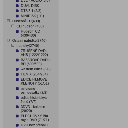
DVD - AUDIO (5/5)
DUAL DISK
DTS 5.1 (3/3)
MINIDISK (1/1)
Hudební CD(430)
CD hudební(430)
Hudební CD
(430/430)
Ostatní nabídky(2740)
nabídky(2740)
ZRUŠENÉ DVD a
VHS (1222/1222)
BAZAROVÉ DVD a
BD (699/699)
western edice (8/8)
FILM X (254/254)
EDICE FILMOVÉ
KLENOTY (51/51)
milujeme
osmdesátky (8/8)
edice historických
filmů (7/7)
3DVD - kolekce
(20/20)
PLECHOVKY Blu-
ray a DVD (71/71)
DVD bez přebalu