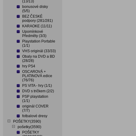
(13/13)
bonusové disky
(5/5)
BEZ ČESKÉ
podpory (281/281)
KARAOKE (11/11)
Upomínkové
Předměty (3/3)
Playstation Portable
(1/1)
VHS originál (33/33)
Obaly na DVD a BD
(28/28)
hry PS4
OSCAROVÁ +
PLATINOVÁ edice
(76/76)
PS VITA - hry (1/1)
DVD s tričkem (2/2)
PSP playstation
(1/1)
originál COVER
(7/7)
fotbalové dresy
POŠETKY(3590)
pošetky(3590)
POŠETKY