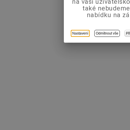
na vaši uživatels
také nebudeme
nabídku na zá
Nastavení
Odmítnout vše
Př