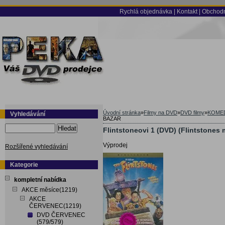
Rychlá objednávka
|
Kontakt
|
Obchodn
Úvodní stránka
»
Filmy na DVD
»
DVD filmy
»
KOME
Vyhledávání
BAZAR
Hledat
Flintstoneovi 1 (DVD) (Flintstones
Výprodej
Rozšířené vyhledávání
Kategorie
kompletní nabídka
AKCE měsíce(1219)
AKCE
ČERVENEC(1219)
DVD ČERVENEC
(579/579)