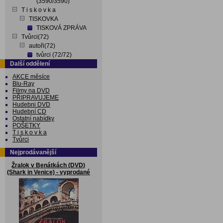
(3590/3590)
T i s k o v k a
TISKOVKA
TISKOVÁ ZPRÁVA
Tvůrci(72)
autoři(72)
tvůrci (72/72)
Další oddělení
AKCE měsíce
Blu-Ray
Filmy na DVD
PŘIPRAVUJEME
Hudebni DVD
Hudební CD
Ostatní nabídky
POŠETKY
T i s k o v k a
Tvůrci
Nejprodávanější
Žralok v Benátkách (DVD)
(Shark in Venice) - vyprodané