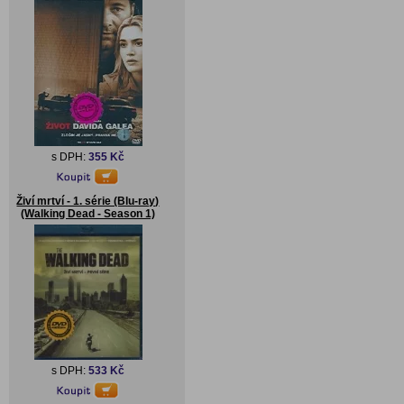
s DPH:
355 Kč
Živí mrtví - 1. série (Blu-ray)
(Walking Dead - Season 1)
s DPH:
533 Kč