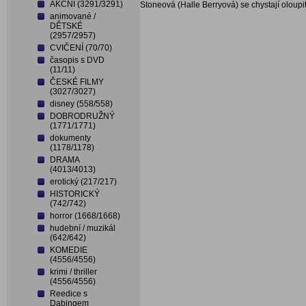
AKČNÍ (3291/3291)
Stoneová (Halle Berryová) se chystají oloupi
animované /
DĚTSKÉ
(2957/2957)
CVIČENÍ (70/70)
časopis s DVD
(11/11)
ČESKÉ FILMY
(3027/3027)
disney (558/558)
DOBRODRUŽNÝ
(1771/1771)
dokumenty
(1178/1178)
DRAMA
(4013/4013)
erotický (217/217)
HISTORICKÝ
(742/742)
horror (1668/1668)
hudební / muzikál
(642/642)
KOMEDIE
(4556/4556)
krimi / thriller
(4556/4556)
Reedice s
Dabingem