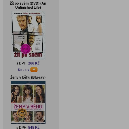
Žít po svém (DVD) (An
Unfinished Life)
s DPH:
266 Kč
Ženy v běhu (Blu-ray)
s DPH:
545 Kč