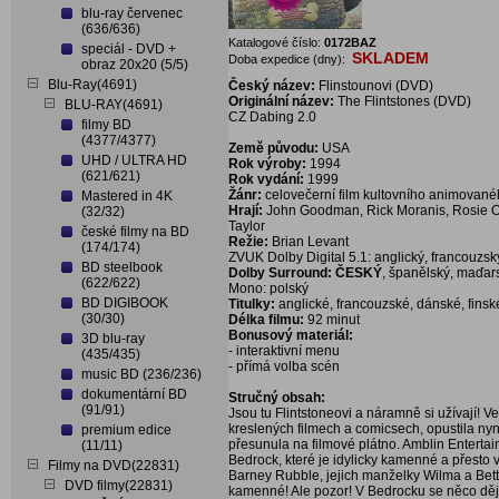
blu-ray červenec
(636/636)
Katalogové číslo:
0172BAZ
speciál - DVD +
SKLADEM
Doba expedice (dny):
obraz 20x20 (5/5)
Blu-Ray(4691)
Český název:
Flinstounovi (DVD)
Originální název:
The Flintstones (DVD)
BLU-RAY(4691)
CZ Dabing 2.0
filmy BD
(4377/4377)
Země původu:
USA
UHD / ULTRA HD
Rok výroby:
1994
(621/621)
Rok vydání:
1999
Žánr:
celovečerní film kultovního animované
Mastered in 4K
Hrají:
John Goodman, Rick Moranis, Rosie O'
(32/32)
Taylor
české filmy na BD
Režie:
Brian Levant
(174/174)
ZVUK Dolby Digital 5.1: anglický, francouzsk
BD steelbook
Dolby Surround: ČESKÝ
, španělský, maďar
(622/622)
Mono: polský
BD DIGIBOOK
Titulky:
anglické, francouzské, dánské, finsk
(30/30)
Délka filmu:
92 minut
Bonusový materiál:
3D blu-ray
- interaktivní menu
(435/435)
- přímá volba scén
music BD (236/236)
dokumentární BD
Stručný obsah:
(91/91)
Jsou tu Flintstoneovi a náramně si užívají! 
kreslených filmech a comicsech, opustila nyn
premium edice
přesunula na filmové plátno. Amblin Enterta
(11/11)
Bedrock, které je idylicky kamenné a přesto
Filmy na DVD(22831)
Barney Rubble, jejich manželky Wilma a Betty
DVD filmy(22831)
kamenné! Ale pozor! V Bedrocku se něco děj