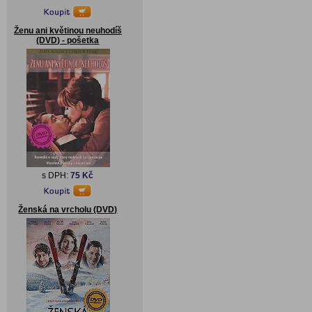
Ženu ani květinou neuhodíš
(DVD) - pošetka
s DPH:
75 Kč
Ženská na vrcholu (DVD)