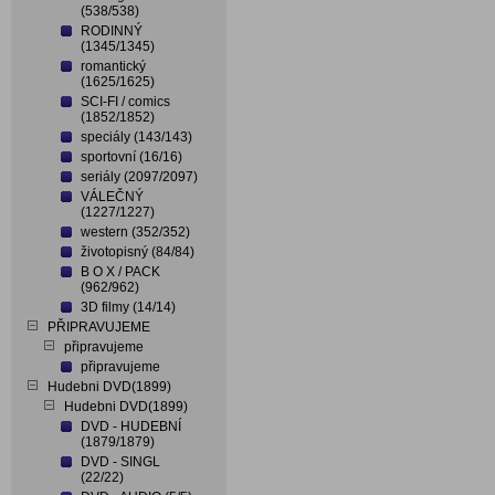
(538/538)
RODINNÝ
(1345/1345)
romantický
(1625/1625)
SCI-FI / comics
(1852/1852)
speciály (143/143)
sportovní (16/16)
seriály (2097/2097)
VÁLEČNÝ
(1227/1227)
western (352/352)
životopisný (84/84)
B O X / PACK
(962/962)
3D filmy (14/14)
PŘIPRAVUJEME
připravujeme
připravujeme
Hudebni DVD(1899)
Hudebni DVD(1899)
DVD - HUDEBNÍ
(1879/1879)
DVD - SINGL
(22/22)