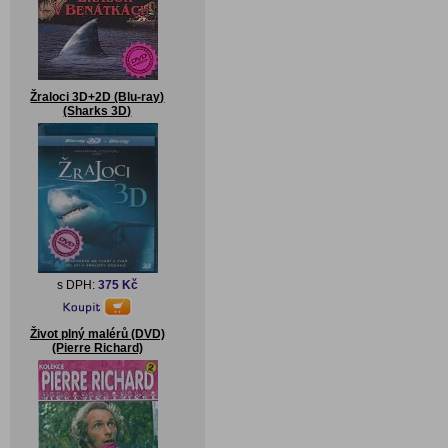
Žraloci 3D+2D (Blu-ray)
(Sharks 3D)
s DPH:
375 Kč
Život plný malérů (DVD)
(Pierre Richard)