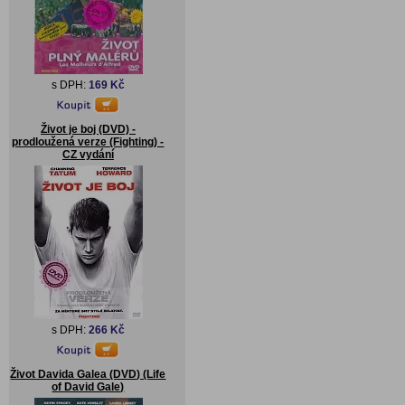
s DPH:
169 Kč
Život je boj (DVD) -
prodloužená verze (Fighting) -
CZ vydání
s DPH:
266 Kč
Život Davida Galea (DVD) (Life
of David Gale)