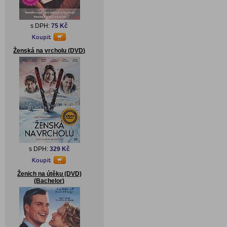
s DPH:
75 Kč
Ženská na vrcholu (DVD)
s DPH:
329 Kč
Ženich na útěku (DVD)
(Bachelor)