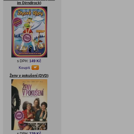
im Dirndlrock)
s DPH:
149 Kč
Ženy v pokušení (DVD)
s DPH:
239 Kč