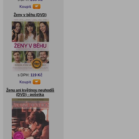
Ženy v běhu (DVD)
s DPH:
119 Kč
Ženu ani květinou neuhodíš
(DVD) - pošetka