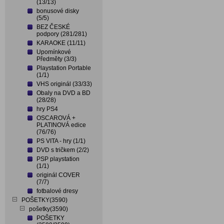
(13/13)
bonusové disky
(5/5)
BEZ ČESKÉ
podpory (281/281)
KARAOKE (11/11)
Upomínkové
Předměty (3/3)
Playstation Portable
(1/1)
VHS originál (33/33)
Obaly na DVD a BD
(28/28)
hry PS4
OSCAROVÁ +
PLATINOVÁ edice
(76/76)
PS VITA - hry (1/1)
DVD s tričkem (2/2)
PSP playstation
(1/1)
originál COVER
(7/7)
fotbalové dresy
POŠETKY(3590)
pošetky(3590)
POŠETKY