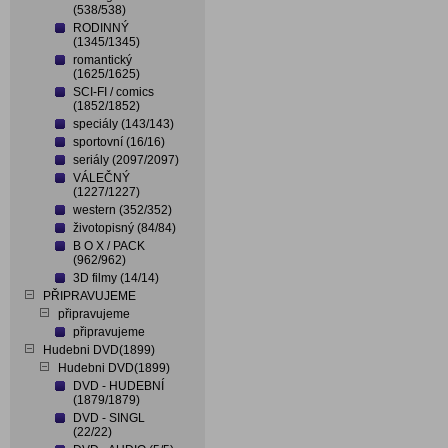
(538/538)
RODINNÝ
(1345/1345)
romantický
(1625/1625)
SCI-FI / comics
(1852/1852)
speciály (143/143)
sportovní (16/16)
seriály (2097/2097)
VÁLEČNÝ
(1227/1227)
western (352/352)
životopisný (84/84)
B O X / PACK
(962/962)
3D filmy (14/14)
PŘIPRAVUJEME
připravujeme
připravujeme
Hudebni DVD(1899)
Hudebni DVD(1899)
DVD - HUDEBNÍ
(1879/1879)
DVD - SINGL
(22/22)