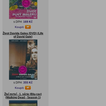
s DPH:
169 Kč
Život Davida Galea (DVD) (Life
of David Gale)
s DPH:
355 Kč
Živí mrtví - 1. série (Blu-ray)
(Walking Dead - Season 1)