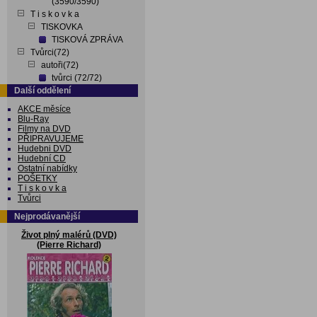
(3590/3590)
T i s k o v k a
TISKOVKA
TISKOVÁ ZPRÁVA
Tvůrci(72)
autoři(72)
tvůrci (72/72)
Další oddělení
AKCE měsíce
Blu-Ray
Filmy na DVD
PŘIPRAVUJEME
Hudebni DVD
Hudební CD
Ostatní nabídky
POŠETKY
T i s k o v k a
Tvůrci
Nejprodávanější
Život plný malérů (DVD)
(Pierre Richard)