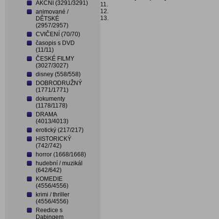
AKČNÍ (3291/3291)
11.
12.
animované /
13.
DĚTSKÉ
(2957/2957)
CVIČENÍ (70/70)
časopis s DVD
(11/11)
ČESKÉ FILMY
(3027/3027)
disney (558/558)
DOBRODRUŽNÝ
(1771/1771)
dokumenty
(1178/1178)
DRAMA
(4013/4013)
erotický (217/217)
HISTORICKÝ
(742/742)
horror (1668/1668)
hudební / muzikál
(642/642)
KOMEDIE
(4556/4556)
krimi / thriller
(4556/4556)
Reedice s
Dabingem