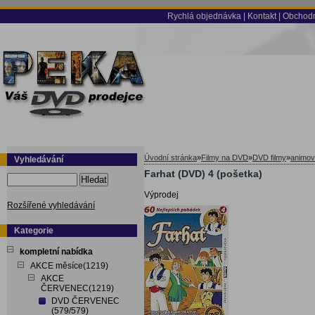
Rychlá objednávka
|
Kontakt
|
Obchodn
Úvodní stránka
»
Filmy na DVD
»
DVD filmy
»
animov
Vyhledávání
Farhat (DVD) 4 (pošetka)
Hledat
Výprodej
Rozšířené vyhledávání
Kategorie
kompletní nabídka
AKCE měsíce(1219)
AKCE
ČERVENEC(1219)
DVD ČERVENEC
(579/579)