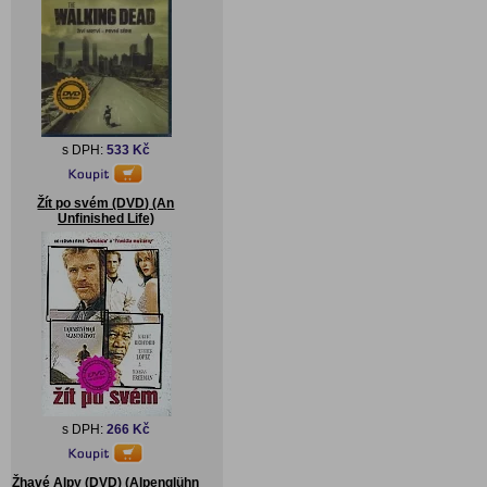
s DPH:
533 Kč
Žít po svém (DVD) (An
Unfinished Life)
s DPH:
266 Kč
Žhavé Alpy (DVD) (Alpenglühn