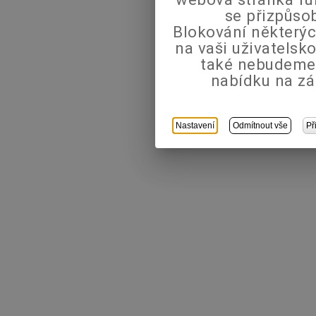
se přizpůso
Blokování některýc
na vaši uživatels
také nebudeme
nabídku na zá
Nastavení
Odmítnout vše
Př