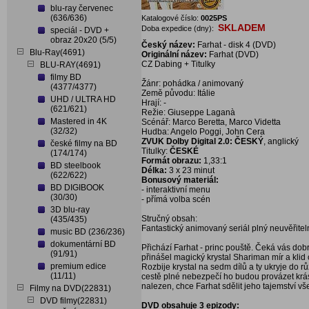
blu-ray červenec
(636/636)
Katalogové číslo:
0025PS
SKLADEM
Doba expedice (dny):
speciál - DVD +
obraz 20x20 (5/5)
Český název:
Farhat - disk 4 (DVD)
Blu-Ray(4691)
Originální název:
Farhat (DVD)
CZ Dabing + Titulky
BLU-RAY(4691)
filmy BD
Žánr: pohádka / animovaný
(4377/4377)
Země původu: Itálie
UHD / ULTRA HD
Hrají: -
(621/621)
Režie: Giuseppe Laganà
Mastered in 4K
Scénář: Marco Beretta, Marco Videtta
(32/32)
Hudba: Angelo Poggi, John Cera
ZVUK Dolby Digital 2.0: ČESKÝ
, anglický
české filmy na BD
Titulky:
ČESKÉ
(174/174)
Formát obrazu:
1,33:1
BD steelbook
Délka:
3 x 23 minut
(622/622)
Bonusový materiál:
BD DIGIBOOK
- interaktivní menu
(30/30)
- přímá volba scén
3D blu-ray
Stručný obsah:
(435/435)
Fantastický animovaný seriál plný neuvěřitel
music BD (236/236)
dokumentární BD
Přichází Farhat - princ pouště. Čeká vás dobro
(91/91)
přinášel magický krystal Shariman mír a kli
premium edice
Rozbije krystal na sedm dílů a ty ukryje do r
(11/11)
cestě plné nebezpečí ho budou provázet krás
nalezen, chce Farhat sdělit jeho tajemství v
Filmy na DVD(22831)
DVD filmy(22831)
DVD obsahuje 3 epizody: