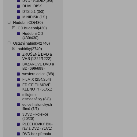
DVD - AUDIO (5/5)
DUAL DISK
DTS 5.1 (3/3)
MINIDISK (1/1)
Hudební CD(430)
CD hudební(430)
Hudební CD
(430/430)
Ostatní nabídky(2740)
nabídky(2740)
ZRUŠENÉ DVD a
VHS (1222/1222)
BAZAROVÉ DVD a
BD (699/699)
western edice (8/8)
FILM X (254/254)
EDICE FILMOVÉ
KLENOTY (51/51)
milujeme
osmdesátky (8/8)
edice historických
filmů (7/7)
3DVD - kolekce
(20/20)
PLECHOVKY Blu-
ray a DVD (71/71)
DVD bez přebalu