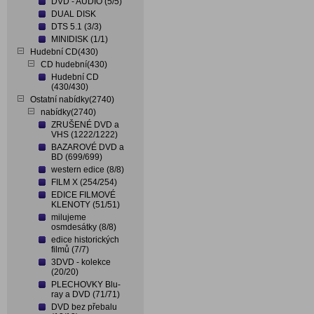
DVD - AUDIO (5/5)
DUAL DISK
DTS 5.1 (3/3)
MINIDISK (1/1)
Hudební CD(430)
CD hudební(430)
Hudební CD
(430/430)
Ostatní nabídky(2740)
nabídky(2740)
ZRUŠENÉ DVD a
VHS (1222/1222)
BAZAROVÉ DVD a
BD (699/699)
western edice (8/8)
FILM X (254/254)
EDICE FILMOVÉ
KLENOTY (51/51)
milujeme
osmdesátky (8/8)
edice historických
filmů (7/7)
3DVD - kolekce
(20/20)
PLECHOVKY Blu-
ray a DVD (71/71)
DVD bez přebalu