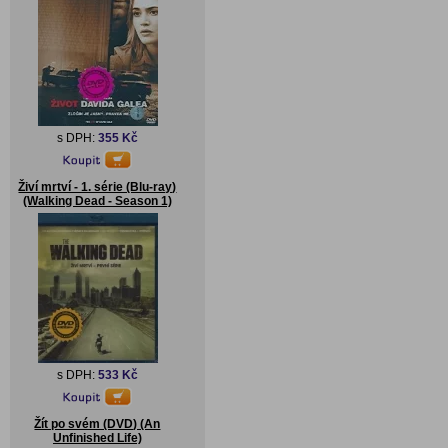
s DPH:
355 Kč
Živí mrtví - 1. série (Blu-ray)
(Walking Dead - Season 1)
s DPH:
533 Kč
Žít po svém (DVD) (An
Unfinished Life)