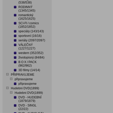
(538/538)
RODINNÝ
(1345/1345)
romantický
(1625/1625)
SCI-FI / comics
(1852/1852)
speciály (143/143)
sportovní (16/16)
seriály (2097/2097)
VÁLEČNÝ
(1227/1227)
western (352/352)
životopisný (84/84)
B O X / PACK
(962/962)
3D filmy (14/14)
PŘIPRAVUJEME
připravujeme
připravujeme
Hudebni DVD(1899)
Hudebni DVD(1899)
DVD - HUDEBNÍ
(1879/1879)
DVD - SINGL
(22/22)