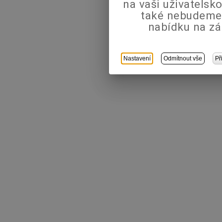
na vaši uživatels
také nebudeme
nabídku na zá
Nastavení
Odmítnout vše
Př