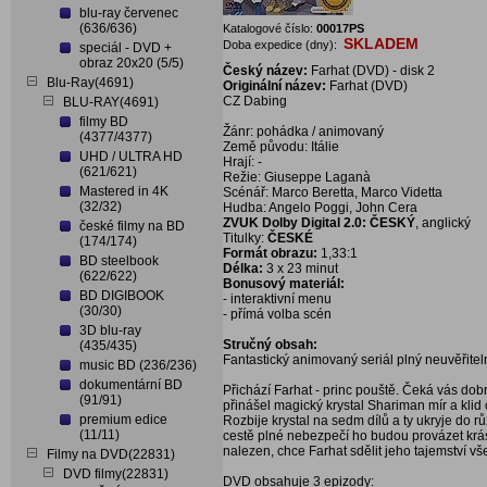
blu-ray červenec
(636/636)
Katalogové číslo:
00017PS
SKLADEM
Doba expedice (dny):
speciál - DVD +
obraz 20x20 (5/5)
Český název:
Farhat (DVD) - disk 2
Blu-Ray(4691)
Originální název:
Farhat (DVD)
CZ Dabing
BLU-RAY(4691)
filmy BD
Žánr: pohádka / animovaný
(4377/4377)
Země původu: Itálie
UHD / ULTRA HD
Hrají: -
(621/621)
Režie: Giuseppe Laganà
Mastered in 4K
Scénář: Marco Beretta, Marco Videtta
(32/32)
Hudba: Angelo Poggi, John Cera
ZVUK Dolby Digital 2.0: ČESKÝ
, anglický
české filmy na BD
Titulky:
ČESKÉ
(174/174)
Formát obrazu:
1,33:1
BD steelbook
Délka:
3 x 23 minut
(622/622)
Bonusový materiál:
BD DIGIBOOK
- interaktivní menu
(30/30)
- přímá volba scén
3D blu-ray
Stručný obsah:
(435/435)
Fantastický animovaný seriál plný neuvěřitel
music BD (236/236)
dokumentární BD
Přichází Farhat - princ pouště. Čeká vás dobro
(91/91)
přinášel magický krystal Shariman mír a kli
premium edice
Rozbije krystal na sedm dílů a ty ukryje do r
(11/11)
cestě plné nebezpečí ho budou provázet krás
nalezen, chce Farhat sdělit jeho tajemství v
Filmy na DVD(22831)
DVD filmy(22831)
DVD obsahuje 3 epizody: