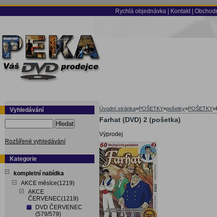
Rychlá objednávka
|
Kontakt
|
Obchodn
Úvodní stránka
»
POŠETKY
»
pošetky
»
POŠETKY
»
Vyhledávání
Farhat (DVD) 2 (pošetka)
Hledat
Výprodej
Rozšířené vyhledávání
Kategorie
kompletní nabídka
AKCE měsíce(1219)
AKCE
ČERVENEC(1219)
DVD ČERVENEC
(579/579)