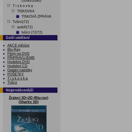
(3590/3590)
T i s k o v k a
TISKOVKA
TISKOVÁ ZPRÁVA
Tvůrci(72)
autoři(72)
tvůrci (72/72)
Další oddělení
AKCE měsíce
Blu-Ray
Filmy na DVD
PŘIPRAVUJEME
Hudebni DVD
Hudební CD
Ostatní nabídky
POŠETKY
T i s k o v k a
Tvůrci
Nejprodávanější
Žraloci 3D+2D (Blu-ray)
(Sharks 3D)