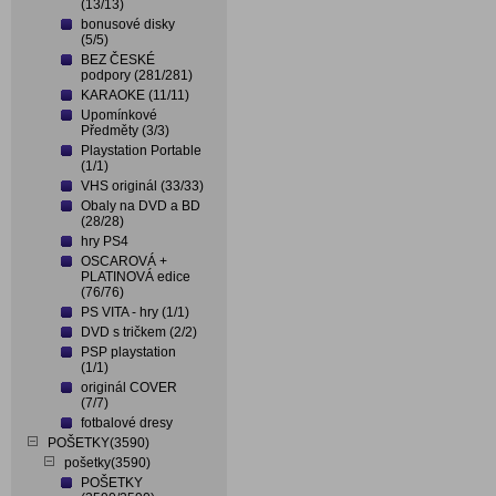
(13/13)
bonusové disky
(5/5)
BEZ ČESKÉ
podpory (281/281)
KARAOKE (11/11)
Upomínkové
Předměty (3/3)
Playstation Portable
(1/1)
VHS originál (33/33)
Obaly na DVD a BD
(28/28)
hry PS4
OSCAROVÁ +
PLATINOVÁ edice
(76/76)
PS VITA - hry (1/1)
DVD s tričkem (2/2)
PSP playstation
(1/1)
originál COVER
(7/7)
fotbalové dresy
POŠETKY(3590)
pošetky(3590)
POŠETKY