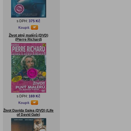
s DPH:
375 Kč
Život plný malérů (DVD)
(Pierre Richard)
s DPH:
169 Kč
Život Davida Galea (DVD) (Life
of David Gale)