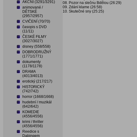
AKČNÍ (3291/3291)
08. Pozor na slečnu Bdělou (26:29)
09. Zdání klame (26:58)
animované /
10. Skutečné sny (25:25)
DĚTSKÉ
(2957/2957)
CVIČENÍ (70/70)
časopis s DVD
(11/11)
ČESKÉ FILMY
(3027/3027)
disney (558/558)
DOBRODRUŽNÝ
(1771/1771)
dokumenty
(1178/1178)
DRAMA
(4013/4013)
erotický (217/217)
HISTORICKÝ
(742/742)
horror (1668/1668)
hudební / muzikál
(642/642)
KOMEDIE
(4556/4556)
krimi / thriller
(4556/4556)
Reedice s
Dabingem