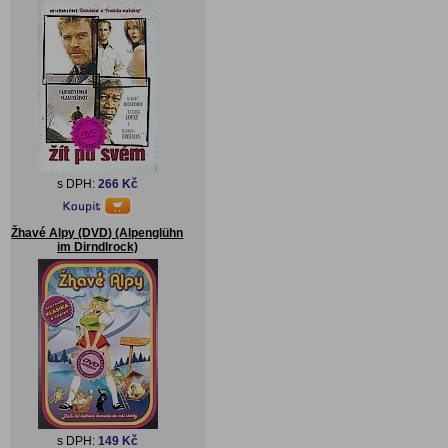
s DPH:
266 Kč
Žhavé Alpy (DVD) (Alpenglühn
im Dirndlrock)
s DPH:
149 Kč