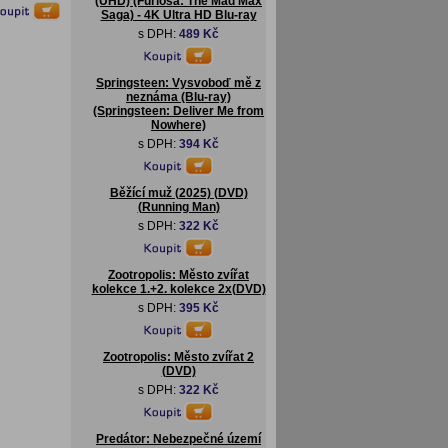
(UHD) (Furiosa: The Mad Max
Saga) - 4K Ultra HD Blu-ray
s DPH:
489 Kč
Springsteen: Vysvoboď mě z
neznáma (Blu-ray)
(Springsteen: Deliver Me from
Nowhere)
s DPH:
394 Kč
Běžící muž (2025) (DVD)
(Running Man)
s DPH:
322 Kč
Zootropolis: Město zvířat
kolekce 1.+2. kolekce 2x(DVD)
s DPH:
395 Kč
Zootropolis: Město zvířat 2
(DVD)
s DPH:
322 Kč
Predátor: Nebezpečné území