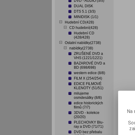
DVD - AUDIO (5/5)
DUAL DISK
DTS 5.1 (3/3)
MINIDISK (1/1)
Hudební CD(428)
CD hudební(428)
Hudební CD
(428/428)
Ostatní nabídky(2738)
nabídky(2738)
ZRUŠENÉ DVD a
VHS (1221/1221)
BAZAROVÉ DVD a
BD (698/698)
western edice (8/8)
FILM X (254/254)
EDICE FILMOVÉ
KLENOTY (51/51)
milujeme
osmdesátky (8/8)
edice historických
filmů (7/7)
Na 
3DVD - kolekce
(20/20)
Sou
PLECHOVKY Blu-
ray a DVD (71/71)
za
DVD bez přebalu