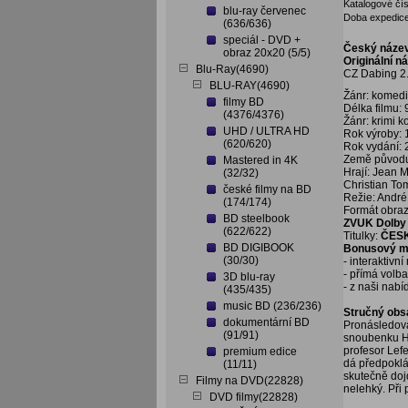
Katalogové čís
blu-ray červenec
Doba expedice
(636/636)
speciál - DVD +
Český náze
obraz 20x20 (5/5)
Originální n
Blu-Ray(4690)
CZ Dabing 2.
BLU-RAY(4690)
Žánr: komed
filmy BD
Délka filmu: 
(4376/4376)
Žánr: krimi 
UHD / ULTRA HD
Rok výroby:
(620/620)
Rok vydání:
Země původu: 
Mastered in 4K
Hrají: Jean 
(32/32)
Christian Tom
české filmy na BD
Režie: André
(174/174)
Formát obraz
BD steelbook
ZVUK Dolby 
(622/622)
Titulky:
ČES
BD DIGIBOOK
Bonusový ma
(30/30)
- interaktivn
- přímá volb
3D blu-ray
- z naši nabí
(435/435)
music BD (236/236)
Stručný obs
dokumentární BD
Pronásledová
(91/91)
snoubenku H
profesor Lef
premium edice
dá předpoklá
(11/11)
skutečně dojd
Filmy na DVD(22828)
nelehký. Při
DVD filmy(22828)