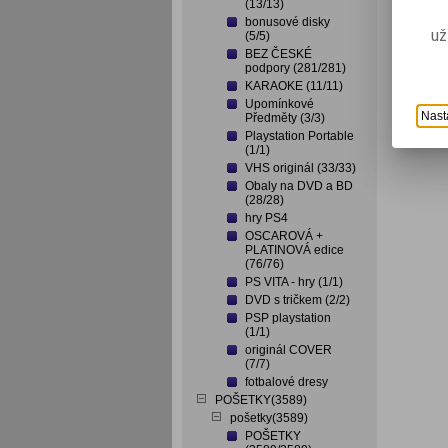
(13/13)
bonusové disky
už
(5/5)
BEZ ČESKÉ
podpory (281/281)
KARAOKE (11/11)
Upomínkové
Nast
Předměty (3/3)
Playstation Portable
(1/1)
VHS originál (33/33)
Obaly na DVD a BD
(28/28)
hry PS4
OSCAROVÁ +
PLATINOVÁ edice
(76/76)
PS VITA - hry (1/1)
DVD s tričkem (2/2)
PSP playstation
(1/1)
originál COVER
(7/7)
fotbalové dresy
POŠETKY(3589)
pošetky(3589)
POŠETKY