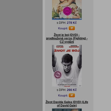
s DPH:
278 Kč
Život je boj (DVD) -
prodloužená verze (Fighting) -
CZ vydání
s DPH:
266 Kč
Život Davida Galea (DVD) (Life
of David Gale)