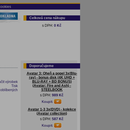
cookies
Celková cena nákupu
s DPH:
0 Kč
Doporučujeme
Avatar 3: Oheň a popel 3x(Blu-
ray) - bonus disk (4K UHD +
BLU-RAY + BD BONUS)
čit výrobek
(Avatar: Fire and Ash) -
Tisk
STEELBOOK
 oblíbených
s DPH:
989 Kč
Avatar 1-3 3x(DVD) - kolekce
(Avatar collection)
s DPH:
587 Kč