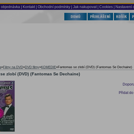
 objednávka
|
Kontakt
|
Obchodní podmínky
|
Jak nakupovat
| Cookies
| Nastavení 
a
»
Filmy na DVD
»
DVD filmy
»
KOMEDIE
»
Fantomas se zlobí (DVD) (Fantomas Se Dechaine)
se zlobí (DVD) (Fantomas Se Dechaine)
Doporu
Přidat do