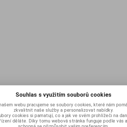
Souhlas s využitím souborů cookies
našem webu pracujeme se soubory cookies, které nám pomá
zkvalitnit naše služby a personalizovat nabídky.
bory cookies si pamatují, co a jak ve svém prohlížeči na d
řízení děláte. Díky tomu webová stránka funguje podle vás a
schopná se přizpůsobit vašim preferencím.