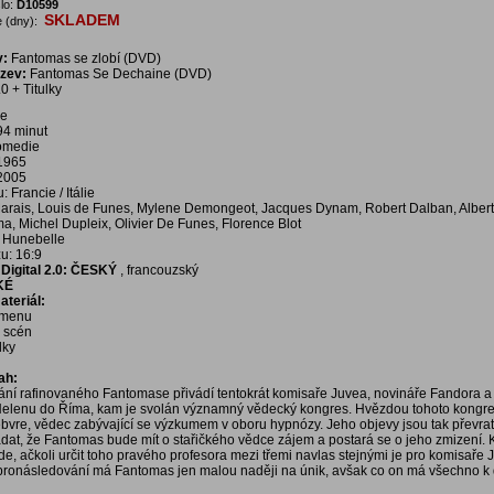
lo:
D10599
SKLADEM
 (dny):
v:
Fantomas se zlobí (DVD)
ázev:
Fantomas Se Dechaine (DVD)
0 + Titulky
ie
94 minut
komedie
 1965
 2005
Francie / Itálie
Marais, Louis de Funes, Mylene Demongeot, Jacques Dynam, Robert Dalban, Alber
a, Michel Dupleix, Olivier De Funes, Florence Blot
 Hunebelle
u: 16:9
Digital 2.0: ČESKÝ
, francouzský
KÉ
teriál:
í menu
a scén
dky
ah:
ní rafinovaného Fantomase přivádí tentokrát komisaře Juvea, novináře Fandora a
elenu do Říma, kam je svolán významný vědecký kongres. Hvězdou tohoto kongre
ebvre, vědec zabývající se výzkumem v oboru hypnózy. Jeho objevy jsou tak převrat
dat, že Fantomas bude mít o stařičkého vědce zájem a postará se o jeho zmizení.
e, ačkoli určit toho pravého profesora mezi třemi navlas stejnými je pro komisaře 
 pronásledování má Fantomas jen malou naději na únik, avšak co on má všechno k 