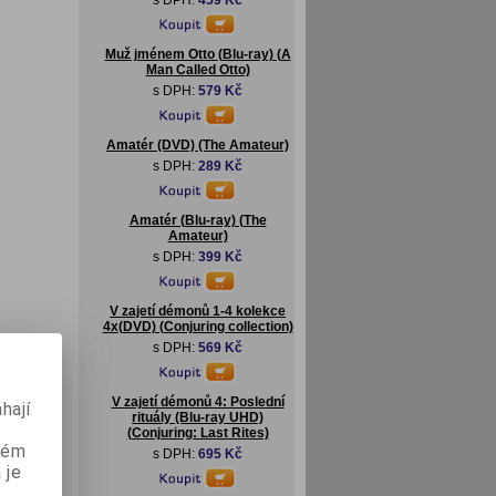
s DPH:
459 Kč
Muž jménem Otto (Blu-ray) (A
Man Called Otto)
s DPH:
579 Kč
Amatér (DVD) (The Amateur)
s DPH:
289 Kč
Amatér (Blu-ray) (The
Amateur)
s DPH:
399 Kč
V zajetí démonů 1-4 kolekce
4x(DVD) (Conjuring collection)
s DPH:
569 Kč
V zajetí démonů 4: Poslední
hají
rituály (Blu-ray UHD)
(Conjuring: Last Rites)
aném
s DPH:
695 Kč
 je