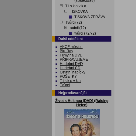
(3589/3589)
T i s k o v k a
TISKOVKA
TISKOVÁ ZPRÁVA
Tvůrci(72)
autoři(72)
tvůrci (72/72)
Další oddělení
AKCE měsíce
Blu-Ray
Filmy na DVD
PŘIPRAVUJEME
Hudebni DVD
Hudební CD
Ostatní nabídky
POŠETKY
T i s k o v k a
Tvůrci
Nejprodávanější
Život s Helenou (DVD) (Raising
Helen)