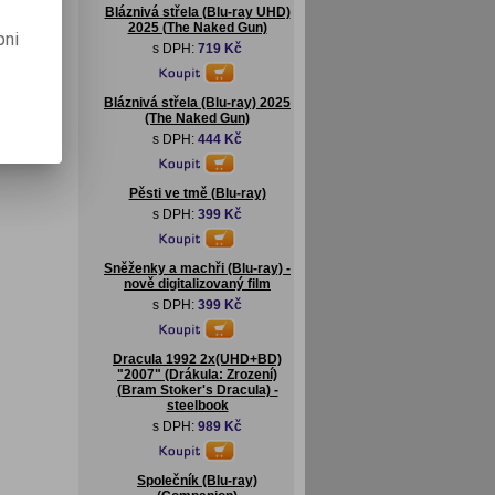
Bláznivá střela (Blu-ray UHD)
2025 (The Naked Gun)
pni
s DPH:
719 Kč
Bláznivá střela (Blu-ray) 2025
(The Naked Gun)
s DPH:
444 Kč
Pěsti ve tmě (Blu-ray)
s DPH:
399 Kč
Sněženky a machři (Blu-ray) -
nově digitalizovaný film
s DPH:
399 Kč
Dracula 1992 2x(UHD+BD)
"2007" (Drákula: Zrození)
(Bram Stoker's Dracula) -
steelbook
s DPH:
989 Kč
Společník (Blu-ray)