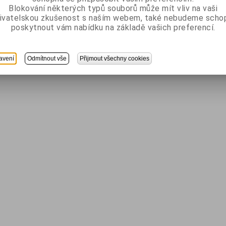
Blokování některých typů souborů může mít vliv na vaši
ivatelskou zkušenost s naším webem, také nebudeme scho
poskytnout vám nabídku na základě vašich preferencí.
avení
Odmítnout vše
Přijmout všechny cookies