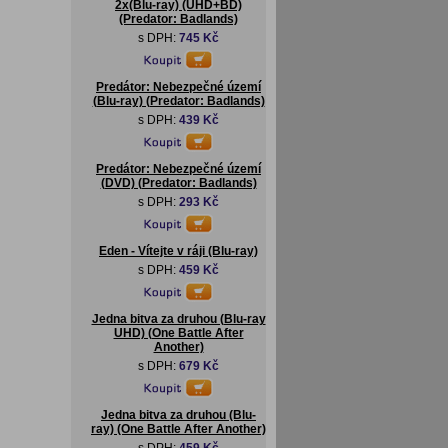
2x(Blu-ray) (UHD+BD)
(Predator: Badlands)
s DPH:
745 Kč
Predátor: Nebezpečné území
(Blu-ray) (Predator: Badlands)
s DPH:
439 Kč
Predátor: Nebezpečné území
(DVD) (Predator: Badlands)
s DPH:
293 Kč
Eden - Vítejte v ráji (Blu-ray)
s DPH:
459 Kč
Jedna bitva za druhou (Blu-ray
UHD) (One Battle After
Another)
s DPH:
679 Kč
Jedna bitva za druhou (Blu-
ray) (One Battle After Another)