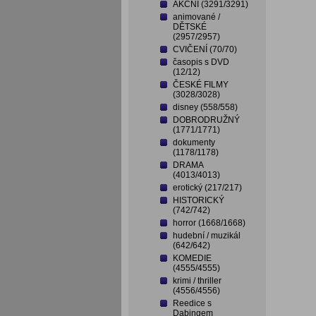
AKČNÍ (3291/3291)
animované /
DĚTSKÉ
(2957/2957)
CVIČENÍ (70/70)
časopis s DVD
(12/12)
ČESKÉ FILMY
(3028/3028)
disney (558/558)
DOBRODRUŽNÝ
(1771/1771)
dokumenty
(1178/1178)
DRAMA
(4013/4013)
erotický (217/217)
HISTORICKÝ
(742/742)
horror (1668/1668)
hudební / muzikál
(642/642)
KOMEDIE
(4555/4555)
krimi / thriller
(4556/4556)
Reedice s
Dabingem