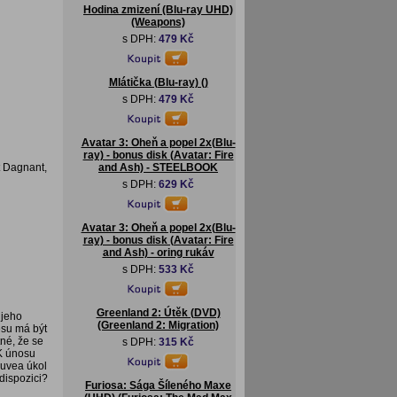
Hodina zmizení (Blu-ray UHD)
(Weapons)
s DPH:
479 Kč
Mlátička (Blu-ray) ()
s DPH:
479 Kč
Avatar 3: Oheň a popel 2x(Blu-
ray) - bonus disk (Avatar: Fire
t Dagnant,
and Ash) - STEELBOOK
s DPH:
629 Kč
Avatar 3: Oheň a popel 2x(Blu-
ray) - bonus disk (Avatar: Fire
and Ash) - oring rukáv
s DPH:
533 Kč
Greenland 2: Útěk (DVD)
 jeho
(Greenland 2: Migration)
su má být
né, že se
s DPH:
315 Kč
 K únosu
Juvea úkol
dispozici?
Furiosa: Sága Šíleného Maxe