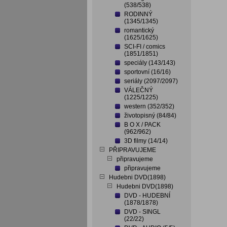
(538/538)
RODINNÝ
(1345/1345)
romantický
(1625/1625)
SCI-FI / comics
(1851/1851)
speciály (143/143)
sportovní (16/16)
seriály (2097/2097)
VÁLEČNÝ
(1225/1225)
western (352/352)
životopisný (84/84)
B O X / PACK
(962/962)
3D filmy (14/14)
PŘIPRAVUJEME
připravujeme
připravujeme
Hudebni DVD(1898)
Hudebni DVD(1898)
DVD - HUDEBNÍ
(1878/1878)
DVD - SINGL
(22/22)