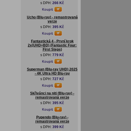
s DPH:
266 Kč
Ucho (Blu-ray) - remastrovaná
verze
s DPH:
395 Kč
Fantastická 4 - První krok
2x(UHD+BD) (Fantastic Four:
First Steps)
s DPH:
779 Kč
Superman (Blu-ray UHD) 2025
- 4K Ultra HD Blu-ray
s DPH:
727 Kč
Skřivánci na niti (Blu-ray) -
remastrovaná verze
s DPH:
395 Kč
Pupendo (Blu-ray) -
remastrovaná verze
s DPH:
399 Kč