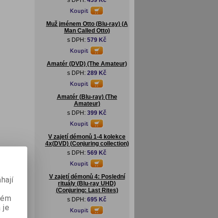
s DPH:
459 Kč
Muž jménem Otto (Blu-ray) (A
Man Called Otto)
s DPH:
579 Kč
Amatér (DVD) (The Amateur)
s DPH:
289 Kč
Amatér (Blu-ray) (The
Amateur)
s DPH:
399 Kč
V zajetí démonů 1-4 kolekce
4x(DVD) (Conjuring collection)
s DPH:
569 Kč
V zajetí démonů 4: Poslední
hají
rituály (Blu-ray UHD)
(Conjuring: Last Rites)
aném
s DPH:
695 Kč
 je