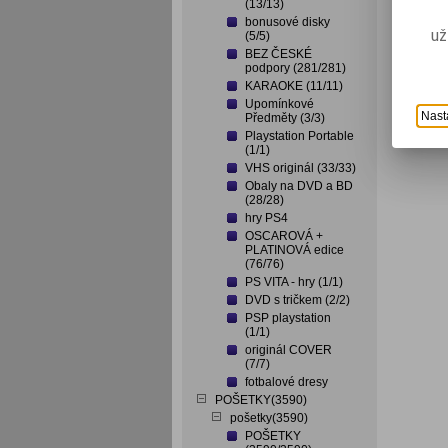
(13/13)
bonusové disky
už
(5/5)
BEZ ČESKÉ
podpory (281/281)
KARAOKE (11/11)
Upomínkové
Nast
Předměty (3/3)
Playstation Portable
(1/1)
VHS originál (33/33)
Obaly na DVD a BD
(28/28)
hry PS4
OSCAROVÁ +
PLATINOVÁ edice
(76/76)
PS VITA - hry (1/1)
DVD s tričkem (2/2)
PSP playstation
(1/1)
originál COVER
(7/7)
fotbalové dresy
POŠETKY(3590)
pošetky(3590)
POŠETKY