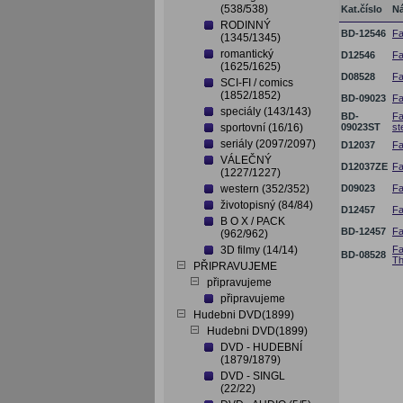
(538/538)
Kat.číslo
N
RODINNÝ
BD-12546
Fa
(1345/1345)
romantický
D12546
Fa
(1625/1625)
D08528
Fa
SCI-FI / comics
(1852/1852)
BD-09023
Fa
speciály (143/143)
BD-
Fa
sportovní (16/16)
09023ST
st
seriály (2097/2097)
D12037
Fa
VÁLEČNÝ
D12037ZE
Fa
(1227/1227)
western (352/352)
D09023
Fa
životopisný (84/84)
D12457
Fa
B O X / PACK
BD-12457
Fa
(962/962)
3D filmy (14/14)
Fa
BD-08528
Th
PŘIPRAVUJEME
připravujeme
připravujeme
Hudebni DVD(1899)
Hudebni DVD(1899)
DVD - HUDEBNÍ
(1879/1879)
DVD - SINGL
(22/22)