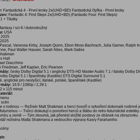
v:
Fantastická 4 - První kroky 2x(UHD+BD) Fantastická čtyřka - První kroky
ázev:
Fantastic 4: First Steps 2x(UHD+BD) (Fantastic Four: First Steps)
1 + Titulky
fantasy / sci-fi / dobrodružný
u:
USA
2025
2025
Pascal, Vanessa Kirby, Joseph Quinn, Ebon Moss-Bachrach, Julia Garner, Ralph I
ne, Paul Walter Hauser, Sarah Niles, Mark Gatiss
 Shakman
s Hall
ael Giacchino
 Friedman, Jeff Kaplan, Eric Pearson
rmáty:
česky Dolby Digital 5.1 / anglicky DTS-HD Master Audio 7.1 / italsky Dolby Di
Dolby Digital 5.1 / španělsky (Kastilie) DTS Digital Surround 5.1
, anglické pro neslyšící, italské, polské, španělské (Kastilie)
ormáty:
16:9 / 1080p / 2,39:1
2 x 115 minut
teriál:
í menu
a scén
e s rodinou — Režisér Matt Shakman a herci hovoří o vytvoření dokonalé rodinné j
 futurismus — Tvůrci diskutují o ponoření herců a štábu do retro-futuristické estetiky.
esmíru a země — Tým zkoumá, jak přenést složité postavy ze stránek na obrazovku.
tář režiséra Matta Shakmana a vedoucího výpravy Kasry Farahaniho.
 scény
ah: