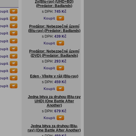
2x(Blu-ray) (UHD+BD)
(Predator: Badlands)
s DPH:
745 Kč
Predátor: Nebezpečné území
(Blu-ray) (Predator: Badlands)
s DPH:
439 Kč
Predátor: Nebezpečné území
(DVD) (Predator: Badlands)
s DPH:
293 Kč
Eden - Vítejte v ráji (Blu-ray)
s DPH:
459 Kč
Jedna bitva za druhou (Blu-ray
UHD) (One Battle After
Another)
s DPH:
679 Kč
Jedna bitva za druhou (Blu-
ray) (One Battle After Another)