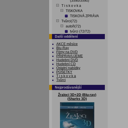
(3590/3590)
T i s k o v k a
TISKOVKA
TISKOVÁ ZPRÁVA
Tvůrci(72)
autoři(72)
tvůrci (72/72)
Další oddělení
AKCE měsíce
Blu-Ray
Filmy na DVD
PŘIPRAVUJEME
Hudebni DVD
Hudební CD
Ostatní nabídky
POŠETKY
T i s k o v k a
Tvůrci
Nejprodávanější
Žraloci 3D+2D (Blu-ray)
(Sharks 3D)