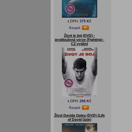
s DPH:
375 Kč
Život je boj (DVD) -
prodloužená verze (Fighting) -
CZ vydání
s DPH:
266 Kč
Život Davida Galea (DVD) (Life
of David Gale)