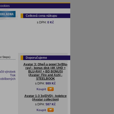
cookies
Celková cena nákupu
s DPH:
0 Kč
st Steps)
Doporučujeme
Avatar 3: Oheň a popel 3x(Blu-
ray) - bonus disk (4K UHD +
BLU-RAY + BD BONUS)
čit výrobek
(Avatar: Fire and Ash) -
Tisk
STEELBOOK
 oblíbených
s DPH:
989 Kč
Avatar 1-3 3x(DVD) - kolekce
(Avatar collection)
s DPH:
587 Kč