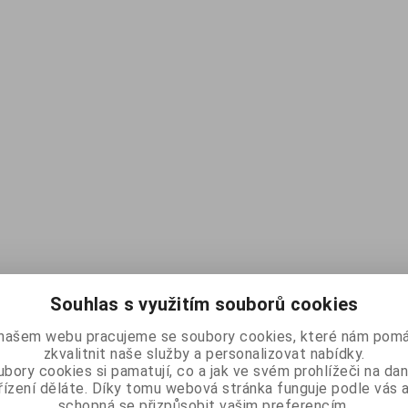
Souhlas s využitím souborů cookies
našem webu pracujeme se soubory cookies, které nám pomá
zkvalitnit naše služby a personalizovat nabídky.
bory cookies si pamatují, co a jak ve svém prohlížeči na d
řízení děláte. Díky tomu webová stránka funguje podle vás a
schopná se přizpůsobit vašim preferencím.