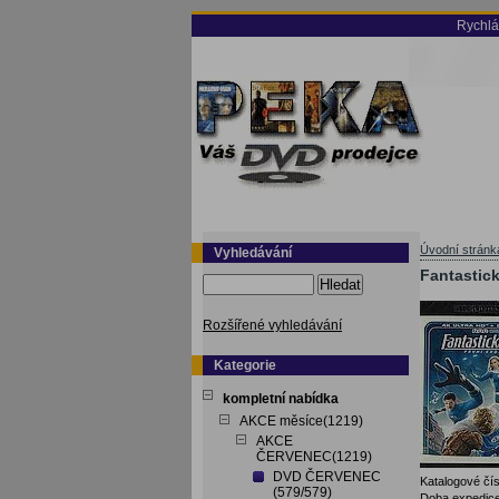
Rychlá
Úvodní stránk
Vyhledávání
Fantastick
Hledat
Rozšířené vyhledávání
Kategorie
kompletní nabídka
AKCE měsíce(1219)
AKCE
ČERVENEC(1219)
DVD ČERVENEC
Katalogové čís
(579/579)
Doba expedice