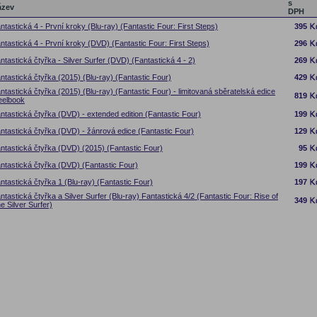
s
ázev
DPH
ntastická 4 - První kroky (Blu-ray) (Fantastic Four: First Steps)
395
ntastická 4 - První kroky (DVD) (Fantastic Four: First Steps)
296
ntastická čtyřka - Silver Surfer (DVD) (Fantastická 4 - 2)
269
ntastická čtyřka (2015) (Blu-ray) (Fantastic Four)
429
ntastická čtyřka (2015) (Blu-ray) (Fantastic Four) - limitovaná sběratelská edice
819
eelbook
ntastická čtyřka (DVD) - extended edition (Fantastic Four)
199
ntastická čtyřka (DVD) - žánrová edice (Fantastic Four)
129
ntastická čtyřka (DVD) (2015) (Fantastic Four)
95
ntastická čtyřka (DVD) (Fantastic Four)
199
ntastická čtyřka 1 (Blu-ray) (Fantastic Four)
197
ntastická čtyřka a Silver Surfer (Blu-ray) Fantastická 4/2 (Fantastic Four: Rise of
349
e Silver Surfer)