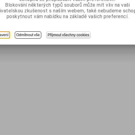
Blokování některých typů souborů může mít vliv na vaši
ivatelskou zkušenost s naším webem, také nebudeme scho
poskytnout vám nabídku na základě vašich preferencí.
avení
Odmítnout vše
Přijmout všechny cookies