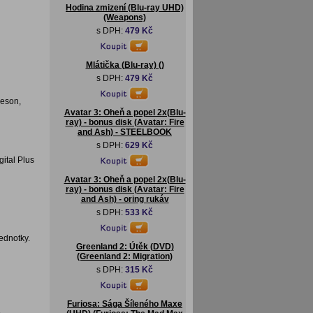
Hodina zmizení (Blu-ray UHD)
(Weapons)
s DPH:
479 Kč
Mlátička (Blu-ray) ()
s DPH:
479 Kč
neson,
Avatar 3: Oheň a popel 2x(Blu-
ray) - bonus disk (Avatar: Fire
and Ash) - STEELBOOK
s DPH:
629 Kč
gital Plus
Avatar 3: Oheň a popel 2x(Blu-
ray) - bonus disk (Avatar: Fire
and Ash) - oring rukáv
s DPH:
533 Kč
ednotky.
Greenland 2: Útěk (DVD)
(Greenland 2: Migration)
s DPH:
315 Kč
Furiosa: Sága Šíleného Maxe