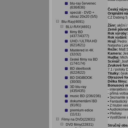
blu-ray červenec
(636/636)
Český náze
speciál - DVD +
Originální n
obraz 20x20 (5/5)
CZ Dabing 5.
Blu-Ray(4691)
Žánr:
akční / 
BLU-RAY(4691)
Země původ
filmy BD
Rok výroby:
(4377/4377)
Rok vydání:
UHD / ULTRA HD
Hrají:
Pedro 
(621/621)
Natasha Lyon
Režie:
Matt
Mastered in 4K
Kamera:
Jes
(32/32)
Hudba:
Mich
české filmy na BD
Scénář:
Josh
(174/174)
Zvukové fo
BD steelbook
7.1 / polsky 
(622/622)
Titulky:
české
Obrazové f
BD DIGIBOOK
Délka filmu:
(30/30)
Bonusový ma
3D blu-ray
- interaktivn
(435/435)
- přímá volb
music BD (236/236)
• Seznamte s
dokumentární BD
• Fantastický
(91/91)
• Z hlubin v
• Audiokomen
premium edice
• Přeřeky
(11/11)
• Vystřižené
Filmy na DVD(22831)
DVD filmy(22831)
Stručný obs