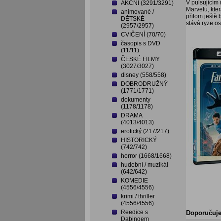
V pulsujícím 
AKČNÍ (3291/3291)
Marvelu, kter
animované /
přitom ještě
DĚTSKÉ
stává ryze o
(2957/2957)
CVIČENÍ (70/70)
časopis s DVD
(11/11)
ČESKÉ FILMY
(3027/3027)
disney (558/558)
DOBRODRUŽNÝ
(1771/1771)
dokumenty
(1178/1178)
DRAMA
(4013/4013)
erotický (217/217)
HISTORICKÝ
(742/742)
horror (1668/1668)
hudební / muzikál
(642/642)
KOMEDIE
(4556/4556)
krimi / thriller
(4556/4556)
Reedice s
Doporučuj
Dabingem