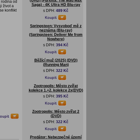
(UHD) (Furiosa: The Mad Max
í rodina od
Saga) - 4K Ultra HD Blu-ray
ý život a
e konflikt
s DPH:
489 Kč
Springsteen: Vysvoboď mě z
neznáma (Blu-ray)
(Springsteen: Deliver Me from
Nowhere)
s DPH:
394 Kč
Běžící muž (2025) (DVD)
(Running Man)
s DPH:
322 Kč
Zootropolis: Město zvířat
kolekce 1.+2. kolekce 2x(DVD)
s DPH:
395 Kč
Zootropolis: Město zvířat 2
(DVD)
s DPH:
322 Kč
Predátor: Nebezpečné území