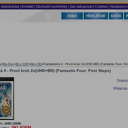
 objednávka
|
Kontakt
|
Obchodní podmínky
|
Jak nakupovat
| Cookies
| Nastavení 
a
»
Blu-Ray
»
BLU-RAY
»
filmy BD
»
Fantastická 4 - První krok 2x(UHD+BD) (Fantastic Four: Fir
á 4 - První krok 2x(UHD+BD) (Fantastic Four: First Steps)
Doporu
Přidat do
lo:
UHD-12546
SKLADEM
 (dny):