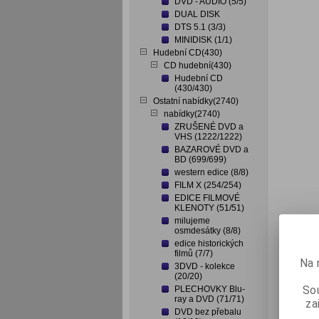
DVD - AUDIO (5/5)
DUAL DISK
DTS 5.1 (3/3)
MINIDISK (1/1)
Hudební CD(430)
CD hudební(430)
Hudební CD
(430/430)
Ostatní nabídky(2740)
nabídky(2740)
ZRUŠENÉ DVD a
VHS (1222/1222)
BAZAROVÉ DVD a
BD (699/699)
western edice (8/8)
FILM X (254/254)
EDICE FILMOVÉ
KLENOTY (51/51)
milujeme
osmdesátky (8/8)
edice historických
filmů (7/7)
Na 
3DVD - kolekce
(20/20)
Sou
PLECHOVKY Blu-
ray a DVD (71/71)
za
DVD bez přebalu