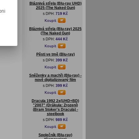
Bláznivá střela (Blu-ray UHD)
2025 (The Naked Gun)
pni
s DPH:
719 Kč
Bláznivá střela (Blu-ray) 2025
(The Naked Gun)
s DPH:
444 Kč
Pěsti ve tmě (Blu-ray)
s DPH:
399 Kč
Sněženky a machři (Blu-ray) -
nově digitalizovaný film
s DPH:
399 Kč
Dracula 1992 2x(UHD+BD)
"2007" (Drákula: Zrození)
(Bram Stoker's Dracula) -
steelbook
s DPH:
989 Kč
Společník (Blu-ray)