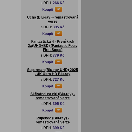
s DPH:
266 Kč
Ucho (Blu-ray) - remastrovaná
verze
s DPH:
395 Kč
Fantastická 4 - První krok
2x(UHD+BD) (Fantastic Four:
First Steps)
s DPH:
779 Kč
Superman (Blu-ray UHD) 2025
- 4K Ultra HD Blu-ray
s DPH:
727 Kč
Skřivánci na niti (Blu-ray) -
remastrovaná verze
s DPH:
395 Kč
Pupendo (Blu-ray) -
remastrovaná verze
s DPH:
399 Kč