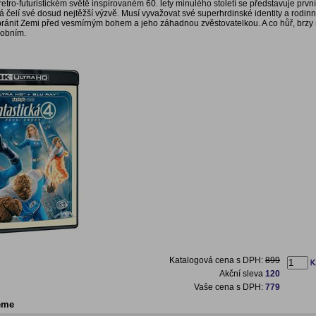
retro-futuristickém světě inspirovaném 60. lety minulého století se představuje prvn
á čelí své dosud nejtěžší výzvě. Musí vyvažovat své superhrdinské identity a rodinn
 bránit Zemi před vesmírným bohem a jeho záhadnou zvěstovatelkou. A co hůř, brzy s
sobním.
Katalogová cena s DPH:
899
Akční sleva
120
Vaše cena s DPH:
779
eme