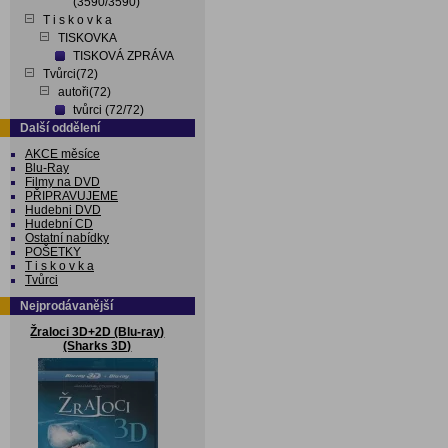
(3590/3590)
T i s k o v k a
TISKOVKA
TISKOVÁ ZPRÁVA
Tvůrci(72)
autoři(72)
tvůrci (72/72)
Další oddělení
AKCE měsíce
Blu-Ray
Filmy na DVD
PŘIPRAVUJEME
Hudebni DVD
Hudební CD
Ostatní nabídky
POŠETKY
T i s k o v k a
Tvůrci
Nejprodávanější
Žraloci 3D+2D (Blu-ray)
(Sharks 3D)