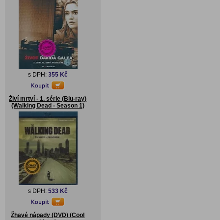
s DPH:
355 Kč
Živí mrtví - 1. série (Blu-ray)
(Walking Dead - Season 1)
s DPH:
533 Kč
Žhavé nápady (DVD) (Cool