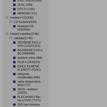
DVD - AUDIO (5/5)
DUAL DISK
DTS 5.1 (3/3)
MINIDISK (1/1)
Hudební CD(430)
CD hudební(430)
Hudební CD
(430/430)
Ostatní nabídky(2740)
nabídky(2740)
ZRUŠENÉ DVD a
VHS (1222/1222)
BAZAROVÉ DVD a
BD (699/699)
western edice (8/8)
FILM X (254/254)
EDICE FILMOVÉ
KLENOTY (51/51)
milujeme
osmdesátky (8/8)
edice historických
filmů (7/7)
3DVD - kolekce
(20/20)
PLECHOVKY Blu-
ray a DVD (71/71)
DVD bez přebalu