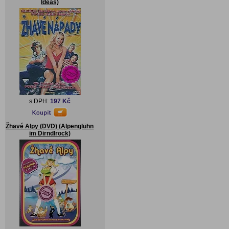
Ideas)
s DPH:
197 Kč
Žhavé Alpy (DVD) (Alpenglühn
im Dirndlrock)