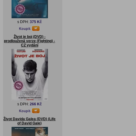
s DPH:
375 Kč
Život je boj (DVD) -
prodloužená verze (Fighting) -
CZ vydání
s DPH:
266 Kč
Život Davida Galea (DVD) (Life
of David Gale)