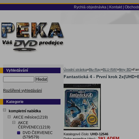
Rychlá objednávka
|
Kontakt
|
Obchodn
Úvodní stránka
»
Blu-Ray
»
BLU-RAY
»
filmy BD
»
Fan
Vyhledávání
Fantastická 4 - První krok 2x(UHD+B
Hledat
Rozšířené vyhledávání
Kategorie
kompletní nabídka
AKCE měsíce(1219)
AKCE
ČERVENEC(1219)
DVD ČERVENEC
Katalogové číslo:
UHD-12546
(579/579)
SKLADEM
Doba expedice (dny):