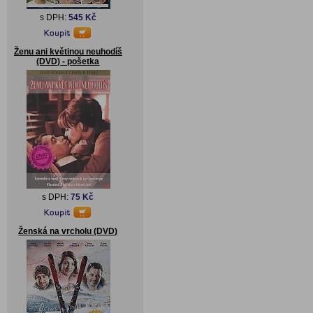
s DPH:
545 Kč
Ženu ani květinou neuhodíš
(DVD) - pošetka
s DPH:
75 Kč
Ženská na vrcholu (DVD)