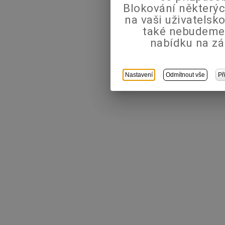
Blokování některýc
na vaši uživatels
také nebudeme
nabídku na zá
Nastavení
Odmítnout vše
Př