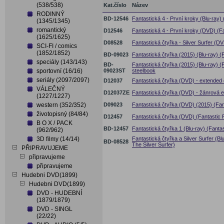
(538/538)
Kat.číslo
Název
RODINNÝ
BD-12546
Fantastická 4 - První kroky (Blu-ray) 
(1345/1345)
romantický
D12546
Fantastická 4 - První kroky (DVD) (Fa
(1625/1625)
D08528
Fantastická čtyřka - Silver Surfer (DV
SCI-FI / comics
(1852/1852)
BD-09023
Fantastická čtyřka (2015) (Blu-ray) (
speciály (143/143)
BD-
Fantastická čtyřka (2015) (Blu-ray) (F
sportovní (16/16)
09023ST
steelbook
seriály (2097/2097)
D12037
Fantastická čtyřka (DVD) - extended e
VÁLEČNÝ
D12037ZE
Fantastická čtyřka (DVD) - žánrová e
(1227/1227)
western (352/352)
D09023
Fantastická čtyřka (DVD) (2015) (Fan
životopisný (84/84)
D12457
Fantastická čtyřka (DVD) (Fantastic 
B O X / PACK
BD-12457
Fantastická čtyřka 1 (Blu-ray) (Fanta
(962/962)
3D filmy (14/14)
Fantastická čtyřka a Silver Surfer (Bl
BD-08528
The Silver Surfer)
PŘIPRAVUJEME
připravujeme
připravujeme
Hudebni DVD(1899)
Hudebni DVD(1899)
DVD - HUDEBNÍ
(1879/1879)
DVD - SINGL
(22/22)