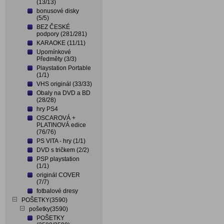
(13/13)
bonusové disky
(5/5)
BEZ ČESKÉ
podpory (281/281)
KARAOKE (11/11)
Upomínkové
Předměty (3/3)
Playstation Portable
(1/1)
VHS originál (33/33)
Obaly na DVD a BD
(28/28)
hry PS4
OSCAROVÁ +
PLATINOVÁ edice
(76/76)
PS VITA - hry (1/1)
DVD s tričkem (2/2)
PSP playstation
(1/1)
originál COVER
(7/7)
fotbalové dresy
POŠETKY(3590)
pošetky(3590)
POŠETKY