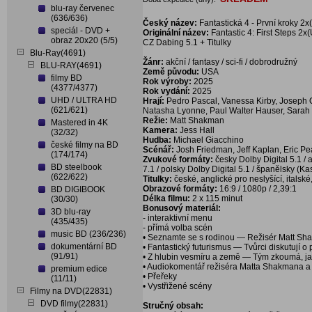
blu-ray červenec
(636/636)
Český název:
Fantastická 4 - První kroky 2x
speciál - DVD +
Originální název:
Fantastic 4: First Steps 2x
obraz 20x20 (5/5)
CZ Dabing 5.1 + Titulky
Blu-Ray(4691)
Žánr:
akční / fantasy / sci-fi / dobrodružný
BLU-RAY(4691)
Země původu:
USA
filmy BD
Rok výroby:
2025
(4377/4377)
Rok vydání:
2025
UHD / ULTRA HD
Hrají:
Pedro Pascal, Vanessa Kirby, Joseph 
(621/621)
Natasha Lyonne, Paul Walter Hauser, Sarah 
Režie:
Matt Shakman
Mastered in 4K
Kamera:
Jess Hall
(32/32)
Hudba:
Michael Giacchino
české filmy na BD
Scénář:
Josh Friedman, Jeff Kaplan, Eric P
(174/174)
Zvukové formáty:
česky Dolby Digital 5.1 / 
BD steelbook
7.1 / polsky Dolby Digital 5.1 / španělsky (Ka
(622/622)
Titulky:
české, anglické pro neslyšící, italské
Obrazové formáty:
16:9 / 1080p / 2,39:1
BD DIGIBOOK
Délka filmu:
2 x 115 minut
(30/30)
Bonusový materiál:
3D blu-ray
- interaktivní menu
(435/435)
- přímá volba scén
music BD (236/236)
• Seznamte se s rodinou — Režisér Matt Shak
dokumentární BD
• Fantastický futurismus — Tvůrci diskutují o 
(91/91)
• Z hlubin vesmíru a země — Tým zkoumá, jak
• Audiokomentář režiséra Matta Shakmana a
premium edice
• Přeřeky
(11/11)
• Vystřižené scény
Filmy na DVD(22831)
DVD filmy(22831)
Stručný obsah: