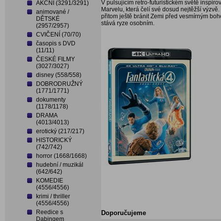
V pulsujícím retro-futuristickém světě inspir
AKČNÍ (3291/3291)
Marvelu, která čelí své dosud nejtěžší výzvě.
animované /
přitom ještě bránit Zemi před vesmírným bohe
DĚTSKÉ
stává ryze osobním.
(2957/2957)
CVIČENÍ (70/70)
časopis s DVD
(11/11)
ČESKÉ FILMY
(3027/3027)
disney (558/558)
DOBRODRUŽNÝ
(1771/1771)
dokumenty
(1178/1178)
DRAMA
(4013/4013)
erotický (217/217)
HISTORICKÝ
(742/742)
horror (1668/1668)
hudební / muzikál
(642/642)
KOMEDIE
(4556/4556)
krimi / thriller
(4556/4556)
Reedice s
Doporučujeme
Dabingem