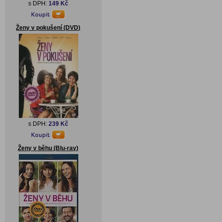
s DPH:
149 Kč
Ženy v pokušení (DVD)
s DPH:
239 Kč
Ženy v běhu (Blu-ray)