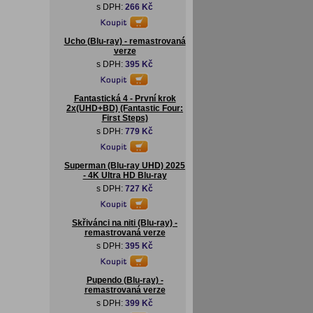
s DPH:
266 Kč
Ucho (Blu-ray) - remastrovaná
verze
s DPH:
395 Kč
Fantastická 4 - První krok
2x(UHD+BD) (Fantastic Four:
First Steps)
s DPH:
779 Kč
Superman (Blu-ray UHD) 2025
- 4K Ultra HD Blu-ray
s DPH:
727 Kč
Skřivánci na niti (Blu-ray) -
remastrovaná verze
s DPH:
395 Kč
Pupendo (Blu-ray) -
remastrovaná verze
s DPH:
399 Kč