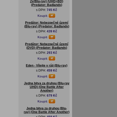
2x(Blu-ray) (UHD+BD)
(Predator: Badlands)
s DPH:
745 Kč
Predátor: Nebezpečné území
(Blu-ray) (Predator: Badlands)
s DPH:
439 Kč
Predátor: Nebezpečné území
(DVD) (Predator: Badlands)
s DPH:
293 Kč
Eden - Vítejte v ráji (Blu-ray)
s DPH:
459 Kč
Jedna bitva za druhou (Blu-ray
UHD) (One Battle After
Another)
s DPH:
679 Kč
Jedna bitva za druhou (Blu-
ray) (One Battle After Another)