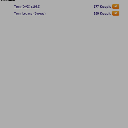
Tron (DVD) (1982)
177
Tron: Legacy (Blu-ray)
189