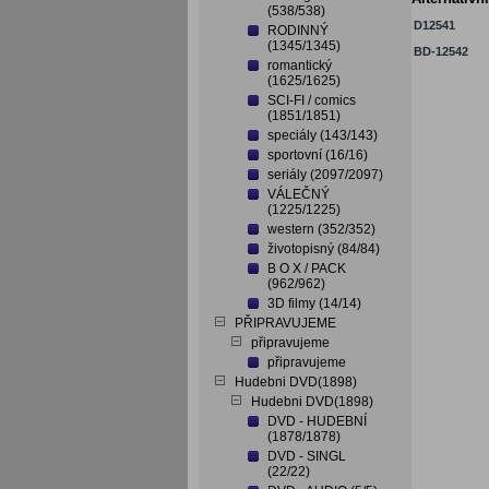
(538/538)
D12541
RODINNÝ
(1345/1345)
BD-12542
romantický
(1625/1625)
SCI-FI / comics
(1851/1851)
speciály (143/143)
sportovní (16/16)
seriály (2097/2097)
VÁLEČNÝ
(1225/1225)
western (352/352)
životopisný (84/84)
B O X / PACK
(962/962)
3D filmy (14/14)
PŘIPRAVUJEME
připravujeme
připravujeme
Hudebni DVD(1898)
Hudebni DVD(1898)
DVD - HUDEBNÍ
(1878/1878)
DVD - SINGL
(22/22)