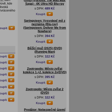
), kteří
(UHD) (Furiosa: The Mad Max
rově, kde
Saga) - 4K Ultra HD Blu-ray
divoká
s DPH:
489 Kč
a zvráceného
Springsteen: Vysvoboď mě z
neznáma (Blu-ray)
(Springsteen: Deliver Me from
Nowhere)
s DPH:
394 Kč
Běžící muž (2025) (DVD)
(Running Man)
s DPH:
322 Kč
Zootropolis: Město zvířat
kolekce 1.+2. kolekce 2x(DVD)
s DPH:
395 Kč
Zootropolis: Město zvířat 2
(DVD)
s DPH:
322 Kč
Predátor: Nebezpečné území