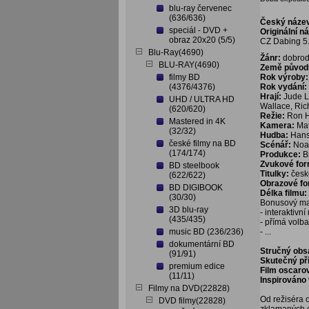
blu-ray červenec
(636/636)
Český náze
speciál - DVD +
Originální n
obraz 20x20 (5/5)
CZ Dabing 5.
Blu-Ray(4690)
Žánr:
dobrod
BLU-RAY(4690)
Země původ
filmy BD
Rok výroby:
(4376/4376)
Rok vydání:
Hrají:
Jude L
UHD / ULTRA HD
Wallace, Ric
(620/620)
Režie:
Ron 
Mastered in 4K
Kamera:
Mat
(32/32)
Hudba:
Hans
české filmy na BD
Scénář:
Noa
(174/174)
Produkce:
B
Zvukové fo
BD steelbook
Titulky:
česk
(622/622)
Obrazové f
BD DIGIBOOK
Délka filmu:
(30/30)
Bonusový mat
3D blu-ray
- interaktivn
(435/435)
- přímá volb
music BD (236/236)
- ...
dokumentární BD
Stručný obs
(91/91)
Skutečný pří
premium edice
Film oscaro
(11/11)
Inspirováno 
Filmy na DVD(22828)
Od režiséra 
DVD filmy(22828)