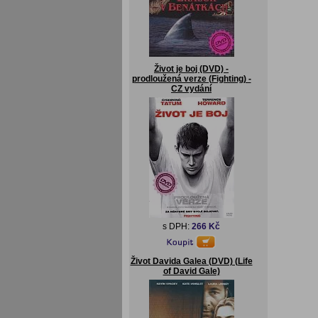
Život je boj (DVD) -
prodloužená verze (Fighting) -
CZ vydání
s DPH:
266 Kč
Život Davida Galea (DVD) (Life
of David Gale)