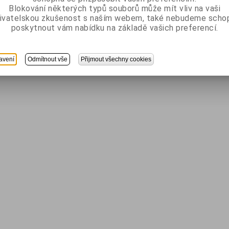
Blokování některých typů souborů může mít vliv na vaši
ivatelskou zkušenost s naším webem, také nebudeme scho
poskytnout vám nabídku na základě vašich preferencí.
avení
Odmítnout vše
Přijmout všechny cookies