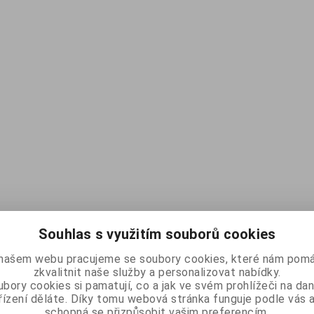
Souhlas s využitím souborů cookies
našem webu pracujeme se soubory cookies, které nám pomá
zkvalitnit naše služby a personalizovat nabídky.
bory cookies si pamatují, co a jak ve svém prohlížeči na d
řízení děláte. Díky tomu webová stránka funguje podle vás a
schopná se přizpůsobit vašim preferencím.