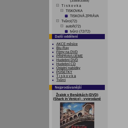
(3589/3589)
T i s k o v k a
TISKOVKA
TISKOVÁ ZPRÁVA
Tvůrci(72)
autoři(72)
tvůrci (72/72)
Další oddělení
AKCE měsíce
Blu-Ray
Filmy na DVD
PŘIPRAVUJEME
Hudebni DVD
Hudební CD
Ostatní nabídky
POŠETKY
T i s k o v k a
Tvůrci
Nejprodávanější
Žralok v Benátkách (DVD)
(Shark in Venice) - vyprodané