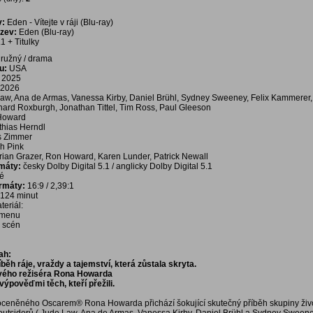
v:
Eden - Vítejte v ráji (Blu-ray)
ázev:
Eden (Blu-ray)
1 + Titulky
ružný / drama
u:
USA
2025
2026
aw, Ana de Armas, Vanessa Kirby, Daniel Brühl, Sydney Sweeney, Felix Kammerer,
hard Roxburgh, Jonathan Tittel, Tim Ross, Paul Gleeson
Howard
hias Herndl
 Zimmer
h Pink
rian Grazer, Ron Howard, Karen Lunder, Patrick Newall
rmáty:
česky Dolby Digital 5.1 / anglicky Dolby Digital 5.1
é
ormáty:
16:9 / 2,39:1
124 minut
eriál:
í menu
a scén
ah:
běh ráje, vraždy a tajemství, která zůstala skryta.
vého režiséra Rona Howarda
výpověďmi těch, kteří přežili.
oceněného Oscarem® Rona Howarda přichází šokující skutečný příběh skupiny ži