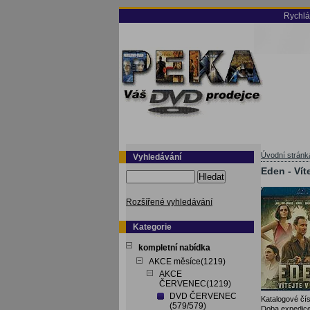
Rychlá
Úvodní stránk
Vyhledávání
Eden - Víte
Hledat
Rozšířené vyhledávání
Kategorie
kompletní nabídka
AKCE měsíce(1219)
AKCE
ČERVENEC(1219)
DVD ČERVENEC
Katalogové čís
(579/579)
Doba expedice