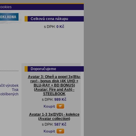
cookies
Celková cena nákupu
s DPH:
0 Kč
Doporučujeme
Avatar 3: Oheň a popel 3x(Blu-
ray) - bonus disk (4K UHD +
BLU-RAY + BD BONUS)
čit výrobek
(Avatar: Fire and Ash) -
Tisk
STEELBOOK
 oblíbených
s DPH:
989 Kč
Avatar 1-3 3x(DVD) - kolekce
(Avatar collection)
s DPH:
587 Kč