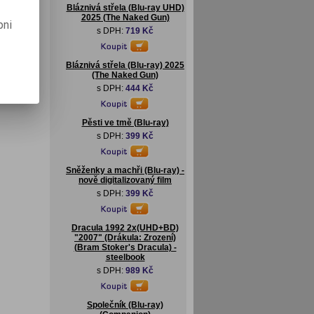
Bláznivá střela (Blu-ray UHD)
2025 (The Naked Gun)
pni
s DPH:
719 Kč
Bláznivá střela (Blu-ray) 2025
(The Naked Gun)
s DPH:
444 Kč
Pěsti ve tmě (Blu-ray)
s DPH:
399 Kč
Sněženky a machři (Blu-ray) -
nově digitalizovaný film
s DPH:
399 Kč
Dracula 1992 2x(UHD+BD)
"2007" (Drákula: Zrození)
(Bram Stoker's Dracula) -
steelbook
s DPH:
989 Kč
Společník (Blu-ray)