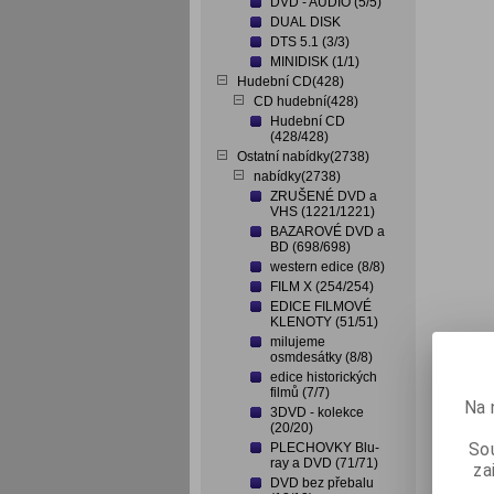
DVD - AUDIO (5/5)
DUAL DISK
DTS 5.1 (3/3)
MINIDISK (1/1)
Hudební CD(428)
CD hudební(428)
Hudební CD
(428/428)
Ostatní nabídky(2738)
nabídky(2738)
ZRUŠENÉ DVD a
VHS (1221/1221)
BAZAROVÉ DVD a
BD (698/698)
western edice (8/8)
FILM X (254/254)
EDICE FILMOVÉ
KLENOTY (51/51)
milujeme
osmdesátky (8/8)
edice historických
filmů (7/7)
Na 
3DVD - kolekce
(20/20)
Sou
PLECHOVKY Blu-
ray a DVD (71/71)
za
DVD bez přebalu