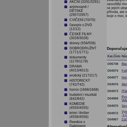
zklamaných o
AKČNÍ (3291/3291)
opouštějí mo
animované /
se jejich uto
DĚTSKÉ
příroda, ale
(2957/2957)
boje o moc, k
CVIČENÍ (70/70)
časopis s DVD
(12/12)
ČESKÉ FILMY
(3028/3028)
disney (558/558)
DOBRODRUŽNÝ
Doporučuj
(1771/1771)
Kat.číslo
Ná
dokumenty
(1178/1178)
D06748
Bla
DRAMA
(4013/4013)
D04974
Fotř
erotický (217/217)
D04977
Hní
HISTORICKÝ
(742/742)
D04976
Mic
horror (1668/1668)
D04973
Přá
hudební / muzikál
Ryc
(642/642)
D04969
Vol
KOMEDIE
D04970
Sex
(4555/4555)
Vym
krimi / thriller
D04972
´s 
(4556/4556)
D04967
Zúč
Reedice s
Dabingem
Alternativn