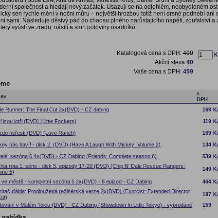
utsiderů ( Jude Law, Ana de Armas, Vanessa Kirby, Daniel Brühl a Sydney Sweeney
derní společnost a hledají nový začátek. Usazují se na odlehlém, neobydleném ost
pický sen rychle mění v noční můru – největší hrozbou totiž není drsné podnebí ani 
 oni sami. Následuje děsivý pád do chaosu plného narůstajícího napětí, zoufalství 
terý vyústí ve zradu, násilí a smrt poloviny osadníků.
Katalogová cena s DPH:
499
Akční sleva
40
Vaše cena s DPH:
459
eme
s
zev
DPH
de Runner: The Final Cut 2x(DVD) - CZ dabing
169
i jsou lotři (DVD) (Little Fockers)
119
zdo neřesti (DVD) (Love Ranch)
169
key nás baví! - disk 2. (DVD) (Have A Laugh With Mickey: Volume 2)
134
telé: sezóna 6 4x(DVD) - CZ Dabing (Friends: Complete season 6)
539
hlá rota 1. série - disk 5, epizody 17-20 (DVD) (Chip N' Dale Rescue Rangers:
149
ume 5)
 ve městě - kompletní sezóna 5 2x(DVD) - 8 epizod - CZ Dabing
464
ítač ďábla: Prodloužená režisérská verze 2x(DVD) (Exorcist: Extended Director
197
Cut)
tování v Malém Tokiu (DVD) - CZ Dabing (Showdown In Little Tokyo) - vyprodané
159
í nabídka