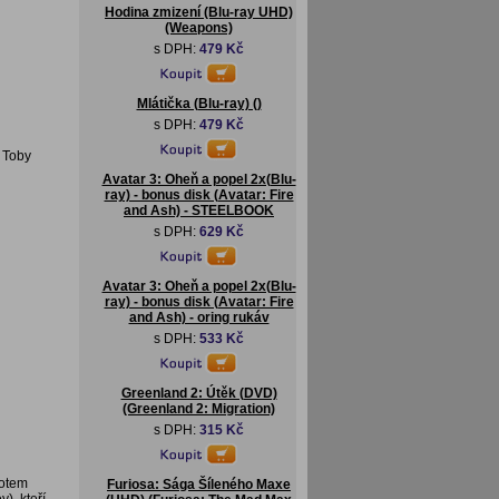
Hodina zmizení (Blu-ray UHD)
(Weapons)
s DPH:
479 Kč
Mlátička (Blu-ray) ()
s DPH:
479 Kč
 Toby
Avatar 3: Oheň a popel 2x(Blu-
ray) - bonus disk (Avatar: Fire
and Ash) - STEELBOOK
s DPH:
629 Kč
Avatar 3: Oheň a popel 2x(Blu-
ray) - bonus disk (Avatar: Fire
and Ash) - oring rukáv
s DPH:
533 Kč
Greenland 2: Útěk (DVD)
(Greenland 2: Migration)
s DPH:
315 Kč
votem
Furiosa: Sága Šíleného Maxe