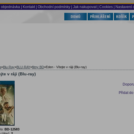
 objednávka
|
Kontakt
|
Obchodní podmínky
|
Jak nakupovat
| Cookies
| Nastavení 
a
»
Blu-Ray
»
BLU-RAY
»
filmy BD
»
Eden - Vítejte v ráji (Blu-ray)
jte v ráji (Blu-ray)
Doporu
Přidat do
lo:
BD-12583
 (dny):
2