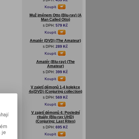
s DPH:
459 Kč
Muž jménem Otto (Blu-ray) (A
Man Called Otto)
s DPH:
579 Kč
Amatér (DVD) (The Amateur)
s DPH:
289 Kč
Amatér (Blu-ray) (The
Amateur)
s DPH:
399 Kč
V zajetí démonů 1-4 kolekce
4x(DVD) (Conjuring collection)
s DPH:
569 Kč
V zajetí démonů 4: Poslední
hají
rituály (Blu-ray UHD)
(Conjuring: Last Rites)
aném
s DPH:
695 Kč
 je