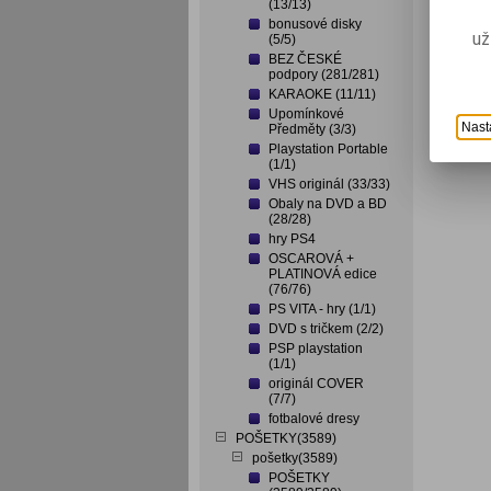
(13/13)
bonusové disky
už
(5/5)
BEZ ČESKÉ
podpory (281/281)
KARAOKE (11/11)
Upomínkové
Nast
Předměty (3/3)
Playstation Portable
(1/1)
VHS originál (33/33)
Obaly na DVD a BD
(28/28)
hry PS4
OSCAROVÁ +
PLATINOVÁ edice
(76/76)
PS VITA - hry (1/1)
DVD s tričkem (2/2)
PSP playstation
(1/1)
originál COVER
(7/7)
fotbalové dresy
POŠETKY(3589)
pošetky(3589)
POŠETKY