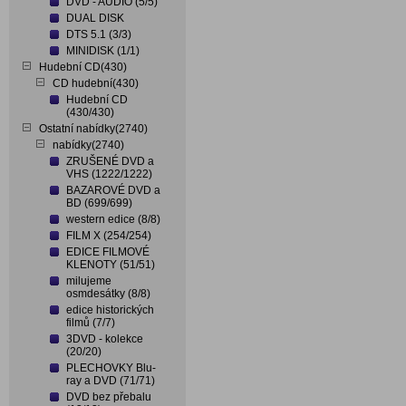
DVD - AUDIO (5/5)
DUAL DISK
DTS 5.1 (3/3)
MINIDISK (1/1)
Hudební CD(430)
CD hudební(430)
Hudební CD
(430/430)
Ostatní nabídky(2740)
nabídky(2740)
ZRUŠENÉ DVD a
VHS (1222/1222)
BAZAROVÉ DVD a
BD (699/699)
western edice (8/8)
FILM X (254/254)
EDICE FILMOVÉ
KLENOTY (51/51)
milujeme
osmdesátky (8/8)
edice historických
filmů (7/7)
3DVD - kolekce
(20/20)
PLECHOVKY Blu-
ray a DVD (71/71)
DVD bez přebalu