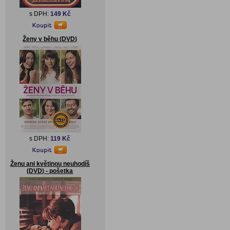
s DPH:
149 Kč
Ženy v běhu (DVD)
s DPH:
119 Kč
Ženu ani květinou neuhodíš
(DVD) - pošetka