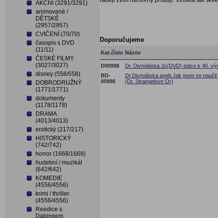
raději zvolí humorný přístup. Vznikla tak skvě
AKČNÍ (3291/3291)
animované /
DĚTSKÉ
(2957/2957)
CVIČENÍ (70/70)
Doporučujeme
časopis s DVD
(11/11)
Kat.číslo
Název
ČESKÉ FILMY
(3027/3027)
D00998
Dr. Divnoláska 2x(DVD) edice k 40. výr
disney (558/558)
BD-
Dr.Divnoláska aneb Jak jsem se naučil n
00998
(Dr. Strangelove Or)
DOBRODRUŽNÝ
(1771/1771)
dokumenty
(1178/1178)
DRAMA
(4013/4013)
erotický (217/217)
HISTORICKÝ
(742/742)
horror (1668/1668)
hudební / muzikál
(642/642)
KOMEDIE
(4556/4556)
krimi / thriller
(4556/4556)
Reedice s
Dabingem