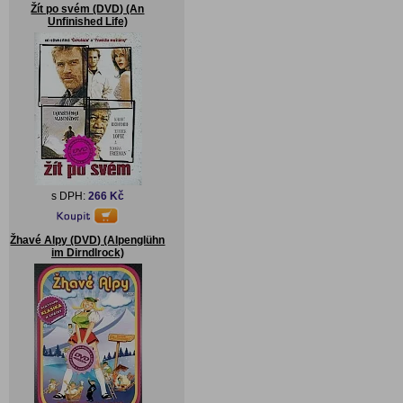
Žít po svém (DVD) (An
Unfinished Life)
s DPH:
266 Kč
Žhavé Alpy (DVD) (Alpenglühn
im Dirndlrock)