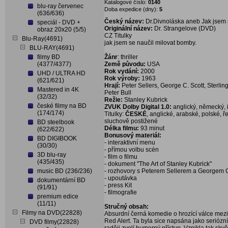
Katalogové číslo:
0140
blu-ray červenec
Doba expedice (dny):
5
(636/636)
Český název:
Dr.Divnoláska aneb Jak jsem s
speciál - DVD +
Originální název:
Dr. Strangelove (DVD)
obraz 20x20 (5/5)
CZ Titulky
Blu-Ray(4691)
jak jsem se naučil milovat bomby.
BLU-RAY(4691)
filmy BD
Žánr
: thriller
(4377/4377)
Země původu:
USA
Rok vydání:
2000
UHD / ULTRA HD
Rok výroby:
1963
(621/621)
Hrají:
Peter Sellers, George C. Scott, Sterl
Mastered in 4K
Peter Bull
(32/32)
Režie:
Stanley Kubrick
české filmy na BD
ZVUK Dolby Digital 1.0:
anglický, německý, i
(174/174)
Titulky:
ČESKÉ
, anglické, arabské, polské, ř
sluchově postižené
BD steelbook
Délka filmu:
93 minut
(622/622)
Bonusový materiál:
BD DIGIBOOK
- interaktivní menu
(30/30)
- přímou volbu scén
3D blu-ray
- film o filmu
(435/435)
- dokument "The Art of Stanley Kubrick"
music BD (236/236)
- rozhovory s Peterem Sellerem a Georgem 
- upoutávka
dokumentární BD
- press Kit
(91/91)
- filmografie
premium edice
(11/11)
Stručný obsah:
Filmy na DVD(22828)
Absurdní černá komedie o hrozící válce mez
Red Alert. Ta byla sice napsána jako seriózní
DVD filmy(22828)