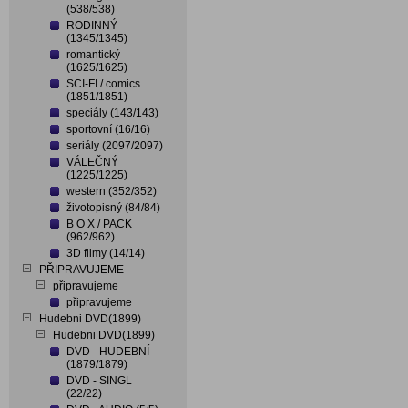
(538/538)
RODINNÝ
(1345/1345)
romantický
(1625/1625)
SCI-FI / comics
(1851/1851)
speciály (143/143)
sportovní (16/16)
seriály (2097/2097)
VÁLEČNÝ
(1225/1225)
western (352/352)
životopisný (84/84)
B O X / PACK
(962/962)
3D filmy (14/14)
PŘIPRAVUJEME
připravujeme
připravujeme
Hudebni DVD(1899)
Hudebni DVD(1899)
DVD - HUDEBNÍ
(1879/1879)
DVD - SINGL
(22/22)