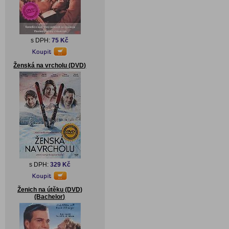
s DPH:
75 Kč
Ženská na vrcholu (DVD)
s DPH:
329 Kč
Ženich na útěku (DVD)
(Bachelor)