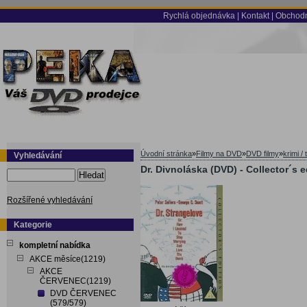
Rychlá objednávka
|
Kontakt
|
Obchodn
Úvodní stránka
»
Filmy na DVD
»
DVD filmy
»
krimi / t
Vyhledávání
Dr. Divnoláska (DVD) - Collector´s e
Hledat
Rozšířené vyhledávání
Kategorie
kompletní nabídka
AKCE měsíce(1219)
AKCE
ČERVENEC(1219)
DVD ČERVENEC
(579/579)