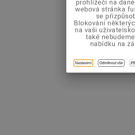
prohlížeči na dané
webová stránka fu
se přizpůso
Blokování některýc
na vaši uživatels
také nebudeme
nabídku na zá
Nastavení
Odmítnout vše
Př