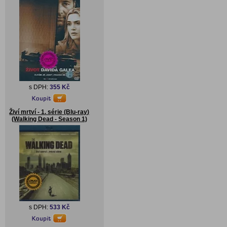
s DPH:
355 Kč
Živí mrtví - 1. série (Blu-ray)
(Walking Dead - Season 1)
s DPH:
533 Kč