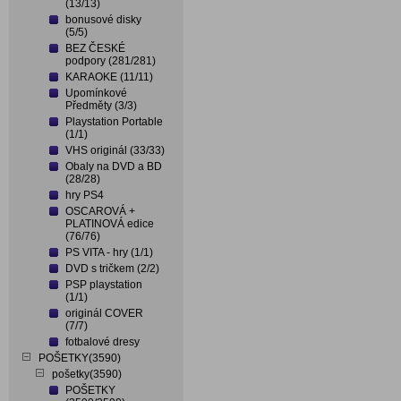
(13/13)
bonusové disky
(5/5)
BEZ ČESKÉ
podpory (281/281)
KARAOKE (11/11)
Upomínkové
Předměty (3/3)
Playstation Portable
(1/1)
VHS originál (33/33)
Obaly na DVD a BD
(28/28)
hry PS4
OSCAROVÁ +
PLATINOVÁ edice
(76/76)
PS VITA - hry (1/1)
DVD s tričkem (2/2)
PSP playstation
(1/1)
originál COVER
(7/7)
fotbalové dresy
POŠETKY(3590)
pošetky(3590)
POŠETKY