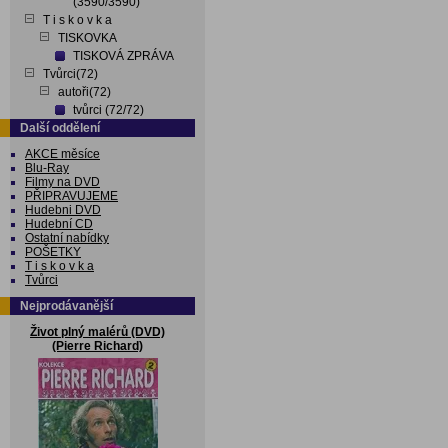
(3590/3590)
T i s k o v k a
TISKOVKA
TISKOVÁ ZPRÁVA
Tvůrci(72)
autoři(72)
tvůrci (72/72)
Další oddělení
AKCE měsíce
Blu-Ray
Filmy na DVD
PŘIPRAVUJEME
Hudebni DVD
Hudební CD
Ostatní nabídky
POŠETKY
T i s k o v k a
Tvůrci
Nejprodávanější
Život plný malérů (DVD)
(Pierre Richard)