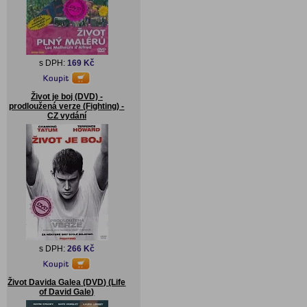
s DPH:
169 Kč
Život je boj (DVD) -
prodloužená verze (Fighting) -
CZ vydání
s DPH:
266 Kč
Život Davida Galea (DVD) (Life
of David Gale)