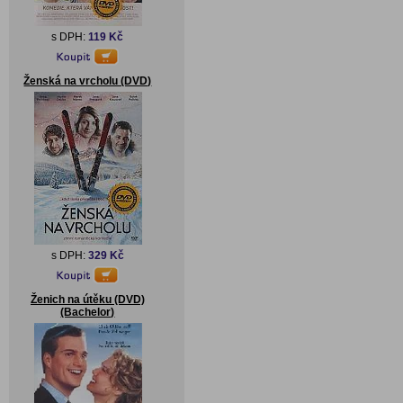
s DPH:
119 Kč
Ženská na vrcholu (DVD)
s DPH:
329 Kč
Ženich na útěku (DVD)
(Bachelor)