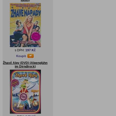
Ideas)
s DPH:
197 Kč
Žhavé Alpy (DVD) (Alpenglühn
im Dirndlrock)