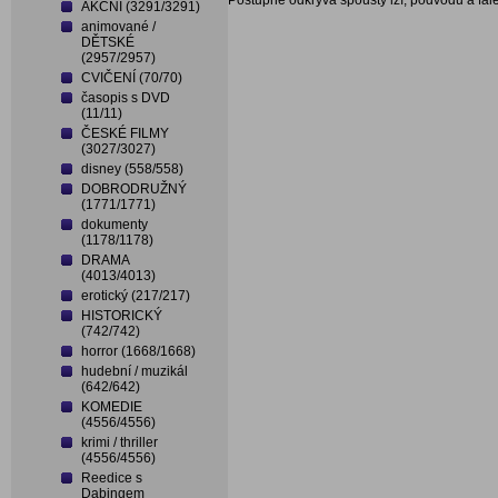
Postupně odkrývá spousty lží, podvodů a fal
AKČNÍ (3291/3291)
animované /
DĚTSKÉ
(2957/2957)
CVIČENÍ (70/70)
časopis s DVD
(11/11)
ČESKÉ FILMY
(3027/3027)
disney (558/558)
DOBRODRUŽNÝ
(1771/1771)
dokumenty
(1178/1178)
DRAMA
(4013/4013)
erotický (217/217)
HISTORICKÝ
(742/742)
horror (1668/1668)
hudební / muzikál
(642/642)
KOMEDIE
(4556/4556)
krimi / thriller
(4556/4556)
Reedice s
Dabingem