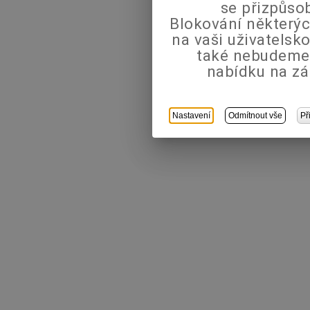
se přizpůso
Blokování některýc
na vaši uživatels
také nebudeme
nabídku na zá
Nastavení
Odmítnout vše
Př