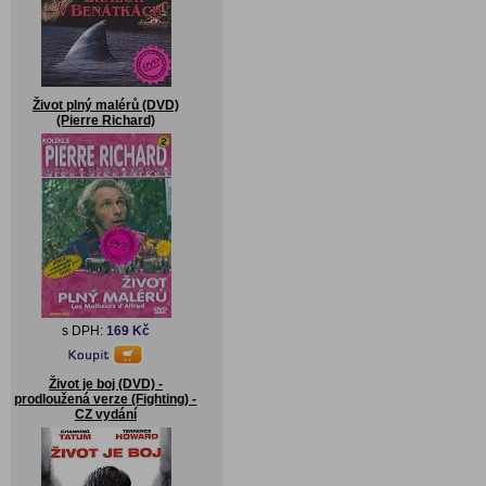
Život plný malérů (DVD)
(Pierre Richard)
s DPH:
169 Kč
Život je boj (DVD) -
prodloužená verze (Fighting) -
CZ vydání