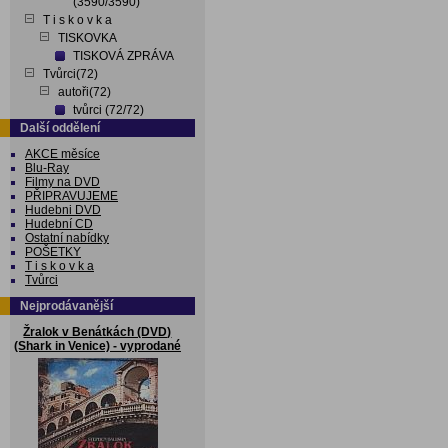
(3590/3590)
T i s k o v k a
TISKOVKA
TISKOVÁ ZPRÁVA
Tvůrci(72)
autoři(72)
tvůrci (72/72)
Další oddělení
AKCE měsíce
Blu-Ray
Filmy na DVD
PŘIPRAVUJEME
Hudebni DVD
Hudební CD
Ostatní nabídky
POŠETKY
T i s k o v k a
Tvůrci
Nejprodávanější
Žralok v Benátkách (DVD)
(Shark in Venice) - vyprodané