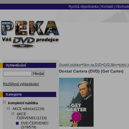
Rychlá objednávka
|
Kontakt
|
Obchodn
Úvodní stránka
»
Filmy na DVD
»
DVD filmy
»
krimi / t
Vyhledávání
Dostat Cartera (DVD) (Get Carter)
Hledat
Rozšířené vyhledávání
Kategorie
kompletní nabídka
AKCE měsíce(1219)
AKCE
ČERVENEC(1219)
DVD ČERVENEC
(579/579)