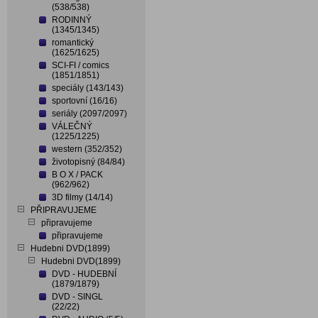
(538/538)
RODINNÝ
(1345/1345)
romantický
(1625/1625)
SCI-FI / comics
(1851/1851)
speciály (143/143)
sportovní (16/16)
seriály (2097/2097)
VÁLEČNÝ
(1225/1225)
western (352/352)
životopisný (84/84)
B O X / PACK
(962/962)
3D filmy (14/14)
PŘIPRAVUJEME
připravujeme
připravujeme
Hudebni DVD(1899)
Hudebni DVD(1899)
DVD - HUDEBNÍ
(1879/1879)
DVD - SINGL
(22/22)