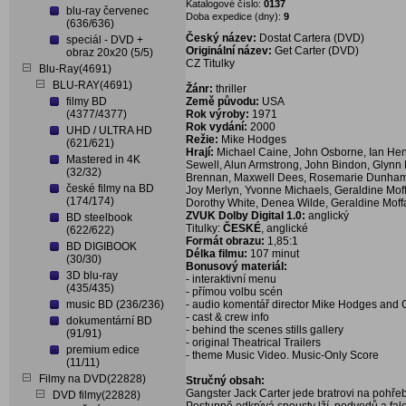
Katalogové číslo:
0137
blu-ray červenec
Doba expedice (dny):
9
(636/636)
Český název:
Dostat Cartera (DVD)
speciál - DVD +
Originální název:
Get Carter (DVD)
obraz 20x20 (5/5)
CZ Titulky
Blu-Ray(4691)
BLU-RAY(4691)
Žánr:
thriller
filmy BD
Země původu:
USA
(4377/4377)
Rok výroby:
1971
Rok vydání:
2000
UHD / ULTRA HD
Režie:
Mike Hodges
(621/621)
Hrají:
Michael Caine, John Osborne, Ian Hend
Mastered in 4K
Sewell, Alun Armstrong, John Bindon, Glynn E
(32/32)
Brennan, Maxwell Dees, Rosemarie Dunham,
české filmy na BD
Joy Merlyn, Yvonne Michaels, Geraldine Moff
(174/174)
Dorothy White, Denea Wilde, Geraldine Moff
ZVUK Dolby Digital 1.0:
anglický
BD steelbook
Titulky:
ČESKÉ
, anglické
(622/622)
Formát obrazu:
1,85:1
BD DIGIBOOK
Délka filmu:
107 minut
(30/30)
Bonusový materiál:
3D blu-ray
- interaktivní menu
(435/435)
- přímou volbu scén
music BD (236/236)
- audio komentář director Mike Hodges and
- cast & crew info
dokumentární BD
- behind the scenes stills gallery
(91/91)
- original Theatrical Trailers
premium edice
- theme Music Video. Music-Only Score
(11/11)
Filmy na DVD(22828)
Stručný obsah:
Gangster Jack Carter jede bratrovi na pohře
DVD filmy(22828)