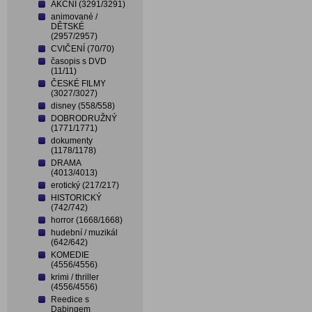
AKČNÍ (3291/3291)
animované /
DĚTSKÉ
(2957/2957)
CVIČENÍ (70/70)
časopis s DVD
(11/11)
ČESKÉ FILMY
(3027/3027)
disney (558/558)
DOBRODRUŽNÝ
(1771/1771)
dokumenty
(1178/1178)
DRAMA
(4013/4013)
erotický (217/217)
HISTORICKÝ
(742/742)
horror (1668/1668)
hudební / muzikál
(642/642)
KOMEDIE
(4556/4556)
krimi / thriller
(4556/4556)
Reedice s
Dabingem