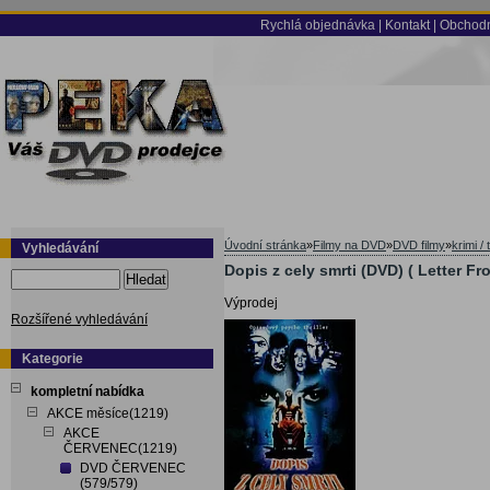
Rychlá objednávka
|
Kontakt
|
Obchodn
Úvodní stránka
»
Filmy na DVD
»
DVD filmy
»
krimi / t
Vyhledávání
Dopis z cely smrti (DVD) ( Letter F
Hledat
Výprodej
Rozšířené vyhledávání
Kategorie
kompletní nabídka
AKCE měsíce(1219)
AKCE
ČERVENEC(1219)
DVD ČERVENEC
(579/579)