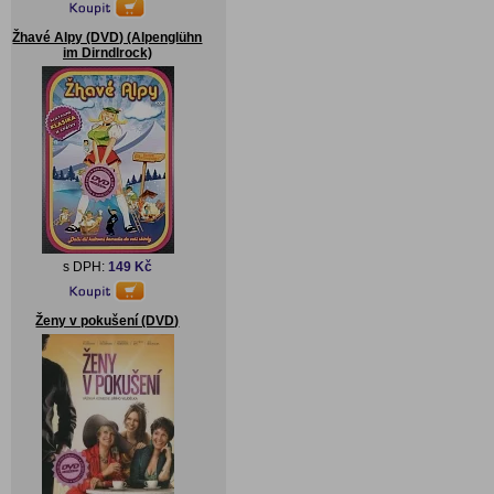
Žhavé Alpy (DVD) (Alpenglühn
im Dirndlrock)
s DPH:
149 Kč
Ženy v pokušení (DVD)