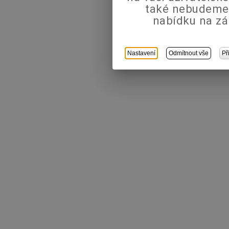
také nebudeme
nabídku na zá
Nastavení
Odmítnout vše
Př