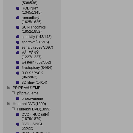
(538/538)
RODINNÝ
(1345/1345)
romantický
(1625/1625)
SCI-FI / comics
(1852/1852)
speciály (143/143)
sportovní (16/16)
seriály (2097/2097)
VÁLEČNÝ
(1227/1227)
western (352/352)
životopisný (84/84)
B O X / PACK
(962/962)
3D filmy (14/14)
PŘIPRAVUJEME
připravujeme
připravujeme
Hudebni DVD(1899)
Hudebni DVD(1899)
DVD - HUDEBNÍ
(1879/1879)
DVD - SINGL
(22/22)