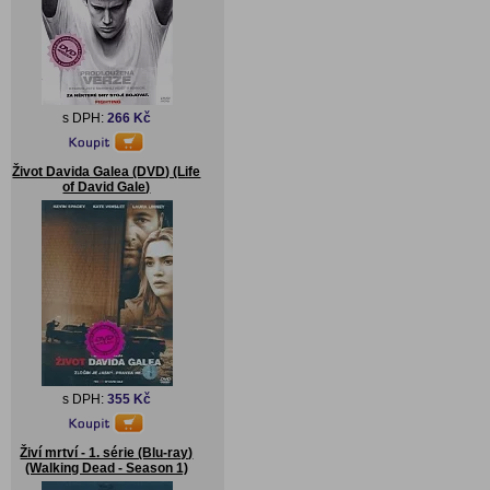
s DPH:
266 Kč
Život Davida Galea (DVD) (Life
of David Gale)
s DPH:
355 Kč
Živí mrtví - 1. série (Blu-ray)
(Walking Dead - Season 1)