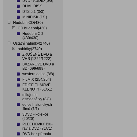
DVD - AUDIO (5/5)
DUAL DISK
DTS 5.1 (3/3)
MINIDISK (1/1)
Hudební CD(430)
CD hudební(430)
Hudební CD
(430/430)
Ostatní nabídky(2740)
nabídky(2740)
ZRUŠENÉ DVD a
VHS (1222/1222)
BAZAROVÉ DVD a
BD (699/699)
western edice (8/8)
FILM X (254/254)
EDICE FILMOVÉ
KLENOTY (51/51)
milujeme
osmdesátky (8/8)
edice historických
filmů (7/7)
3DVD - kolekce
(20/20)
PLECHOVKY Blu-
ray a DVD (71/71)
DVD bez přebalu