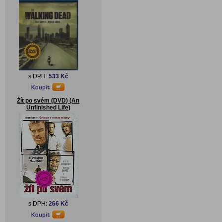
s DPH:
533 Kč
Žít po svém (DVD) (An
Unfinished Life)
s DPH:
266 Kč