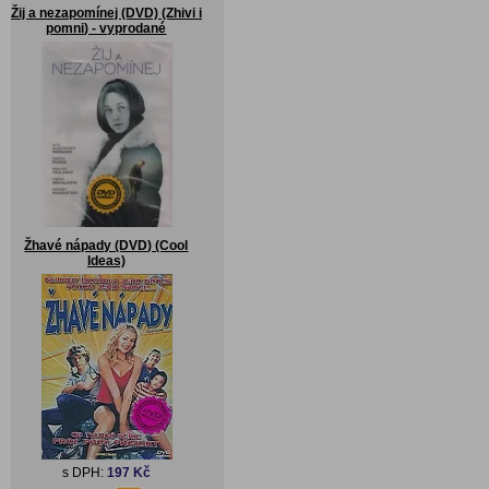
Žij a nezapomínej (DVD) (Zhivi i
pomni) - vyprodané
Žhavé nápady (DVD) (Cool
Ideas)
s DPH:
197 Kč