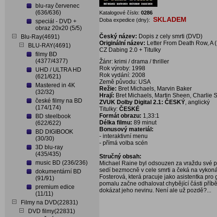
blu-ray červenec
(636/636)
Katalogové číslo:
0286
SKLADEM
Doba expedice (dny):
speciál - DVD +
obraz 20x20 (5/5)
Český název:
Dopis z cely smrti (DVD)
Blu-Ray(4691)
Originální název:
Letter From Death Row, A 
BLU-RAY(4691)
CZ Dabing 2.0 + Titulky
filmy BD
(4377/4377)
Žánr: krimi / drama / thriller
Rok výroby: 1998
UHD / ULTRA HD
Rok vydání: 2008
(621/621)
Země původu: USA
Mastered in 4K
Režie:
Bret Michaels, Marvin Baker
(32/32)
Hrají:
Bret Michaels, Martin Sheen, Charlie
české filmy na BD
ZVUK Dolby Digital 2.1: ČESKÝ
, anglický
(174/174)
Titulky:
ČESKÉ
Formát obrazu:
1,33:1
BD steelbook
Délka filmu:
89 minut
(622/622)
Bonusový materiál:
BD DIGIBOOK
- interaktivní menu
(30/30)
- přímá volba scén
3D blu-ray
(435/435)
Stručný obsah:
music BD (236/236)
Michael Raine byl odsouzen za vraždu své pří
sedí bezmocně v cele smrti a čeká na vykoná
dokumentární BD
Fosterová, která pracuje jako asistentka pro
(91/91)
pomalu začne odhalovat chybějící části příb
premium edice
dokázat jeho nevinu. Není ale už pozdě?...
(11/11)
Filmy na DVD(22831)
DVD filmy(22831)