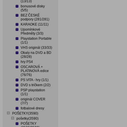
(13/13)
bonusové disky
(5/5)
BEZ ČESKÉ
podpory (281/281)
KARAOKE (11/11)
Upomínkové
Předměty (3/3)
Playstation Portable
(1/1)
VHS originál (33/33)
Obaly na DVD a BD
(28/28)
hry PS4
OSCAROVÁ +
PLATINOVÁ edice
(76/76)
PS VITA - hry (1/1)
DVD s tričkem (2/2)
PSP playstation
(1/1)
originál COVER
(7/7)
fotbalové dresy
POŠETKY(3590)
pošetky(3590)
POŠETKY