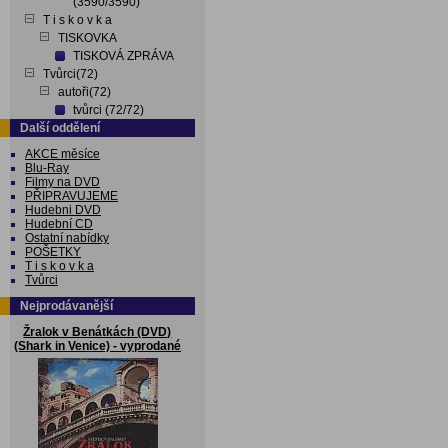
(3590/3590)
T i s k o v k a
TISKOVKA
TISKOVÁ ZPRÁVA
Tvůrci(72)
autoři(72)
tvůrci (72/72)
Další oddělení
AKCE měsíce
Blu-Ray
Filmy na DVD
PŘIPRAVUJEME
Hudebni DVD
Hudební CD
Ostatní nabídky
POŠETKY
T i s k o v k a
Tvůrci
Nejprodávanější
Žralok v Benátkách (DVD)
(Shark in Venice) - vyprodané