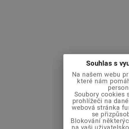
Souhlas s vy
Na našem webu pra
které nám pomáha
person
Soubory cookies s
prohlížeči na dané
webová stránka fu
se přizpůso
Blokování některýc
na vaši uživatels