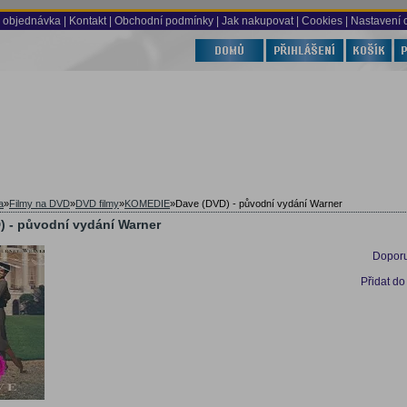
 objednávka
|
Kontakt
|
Obchodní podmínky
|
Jak nakupovat
| Cookies
| Nastavení 
a
»
Filmy na DVD
»
DVD filmy
»
KOMEDIE
»
Dave (DVD) - původní vydání Warner
) - původní vydání Warner
Doporu
Přidat do