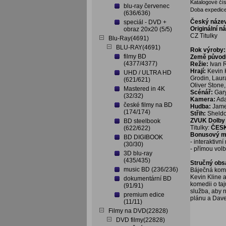
Katalogové čís
blu-ray červenec
Doba expedice
(636/636)
Český náze
speciál - DVD +
Originální n
obraz 20x20 (5/5)
CZ Titulky
Blu-Ray(4691)
BLU-RAY(4691)
Rok výroby:
filmy BD
Země původ
(4377/4377)
Režie:
Ivan 
Hrají:
Kevin 
UHD / ULTRA HD
Grodin, Laur
(621/621)
Oliver Stone
Mastered in 4K
Scénář:
Gar
(32/32)
Kamera:
Ada
české filmy na BD
Hudba:
Jame
(174/174)
Střih:
Sheldo
ZVUK Dolby D
BD steelbook
Titulky:
ČES
(622/622)
Bonusový ma
BD DIGIBOOK
- interaktivn
(30/30)
- přímou vol
3D blu-ray
(435/435)
Stručný obs
music BD (236/236)
Báječná kom
Kevin Kline 
dokumentární BD
komedii o ta
(91/91)
služba, aby 
premium edice
plánu a Dave
(11/11)
Filmy na DVD(22828)
DVD filmy(22828)