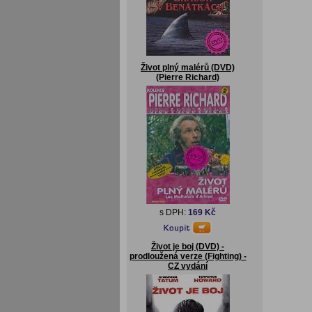
Život plný malérů (DVD)
(Pierre Richard)
s DPH:
169 Kč
Život je boj (DVD) -
prodloužená verze (Fighting) -
CZ vydání