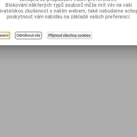
Blokování některých typů souborů může mít vliv na vaši
ivatelskou zkušenost s naším webem, také nebudeme scho
poskytnout vám nabídku na základě vašich preferencí.
avení
Odmítnout vše
Přijmout všechny cookies