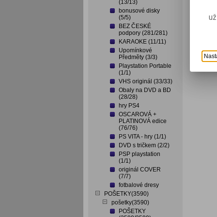
(13/13)
bonusové disky
už
(5/5)
BEZ ČESKÉ
podpory (281/281)
KARAOKE (11/11)
Upomínkové
Nast
Předměty (3/3)
Playstation Portable
(1/1)
VHS originál (33/33)
Obaly na DVD a BD
(28/28)
hry PS4
OSCAROVÁ +
PLATINOVÁ edice
(76/76)
PS VITA - hry (1/1)
DVD s tričkem (2/2)
PSP playstation
(1/1)
originál COVER
(7/7)
fotbalové dresy
POŠETKY(3590)
pošetky(3590)
POŠETKY