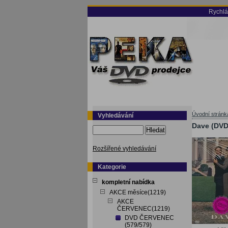
Rychlá
Úvodní stránk
Vyhledávání
Dave (DVD
Hledat
Rozšířené vyhledávání
Kategorie
kompletní nabídka
AKCE měsíce(1219)
AKCE
ČERVENEC(1219)
DVD ČERVENEC
(579/579)