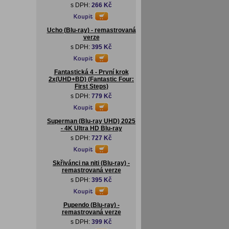
s DPH:
266 Kč
Ucho (Blu-ray) - remastrovaná
verze
s DPH:
395 Kč
Fantastická 4 - První krok
2x(UHD+BD) (Fantastic Four:
First Steps)
s DPH:
779 Kč
Superman (Blu-ray UHD) 2025
- 4K Ultra HD Blu-ray
s DPH:
727 Kč
Skřivánci na niti (Blu-ray) -
remastrovaná verze
s DPH:
395 Kč
Pupendo (Blu-ray) -
remastrovaná verze
s DPH:
399 Kč