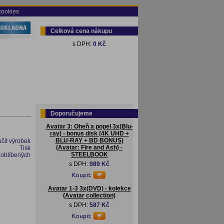
cookies
Celková cena nákupu
s DPH:
0 Kč
Doporučujeme
Avatar 3: Oheň a popel 3x(Blu-
ray) - bonus disk (4K UHD +
BLU-RAY + BD BONUS)
čit výrobek
(Avatar: Fire and Ash) -
Tisk
STEELBOOK
 oblíbených
s DPH:
989 Kč
Avatar 1-3 3x(DVD) - kolekce
(Avatar collection)
s DPH:
587 Kč