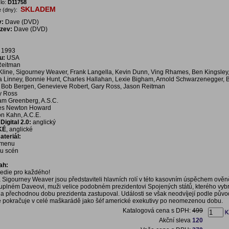
lo:
D11758
SKLADEM
 (dny):
v:
Dave (DVD)
ázev:
Dave (DVD)
1993
u:
USA
Reitman
Kline, Sigourney Weaver, Frank Langella, Kevin Dunn, Ving Rhames, Ben Kingsley
a Linney, Bonnie Hunt, Charles Hallahan, Lexie Bigham, Arnold Schwarzenegger, B
, Bob Bergen, Genevieve Robert, Gary Ross, Jason Reitman
y Ross
m Greenberg, A.S.C.
s Newton Howard
n Kahn, A.C.E.
igital 2.0:
anglický
KÉ
, anglické
teriál:
í menu
bu scén
ah:
edie pro každého!
a Sigourney Weaver jsou představiteli hlavních rolí v této kasovním úspěchem ově
juplném Daveovi, muži velice podobném prezidentovi Spojených států, kterého vybr
na přechodnou dobu prezidenta zastupoval. Události se však neodvíjejí podle pův
 pokračuje v celé maškarádě jako šéf americké exekutivy po neomezenou dobu.
Katalogová cena s DPH:
499
Akční sleva
120