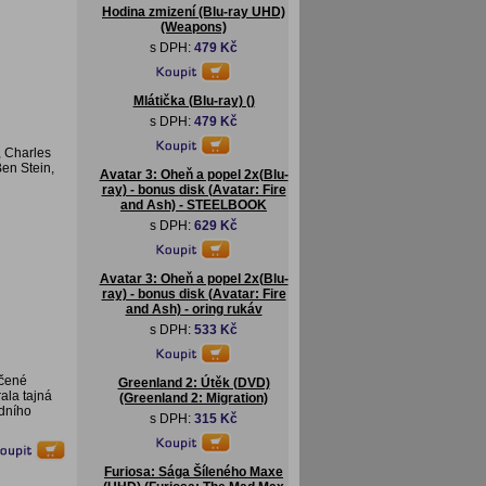
Hodina zmizení (Blu-ray UHD)
(Weapons)
s DPH:
479 Kč
Mlátička (Blu-ray) ()
s DPH:
479 Kč
, Charles
en Stein,
Avatar 3: Oheň a popel 2x(Blu-
ray) - bonus disk (Avatar: Fire
and Ash) - STEELBOOK
s DPH:
629 Kč
Avatar 3: Oheň a popel 2x(Blu-
ray) - bonus disk (Avatar: Fire
and Ash) - oring rukáv
s DPH:
533 Kč
nčené
Greenland 2: Útěk (DVD)
ala tajná
(Greenland 2: Migration)
odního
s DPH:
315 Kč
Furiosa: Sága Šíleného Maxe