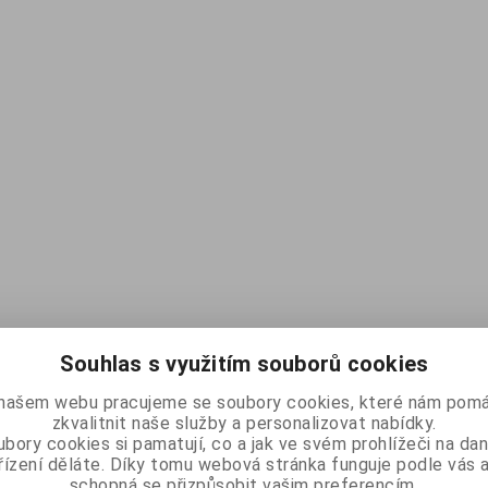
Souhlas s využitím souborů cookies
našem webu pracujeme se soubory cookies, které nám pomá
zkvalitnit naše služby a personalizovat nabídky.
bory cookies si pamatují, co a jak ve svém prohlížeči na d
řízení děláte. Díky tomu webová stránka funguje podle vás a
schopná se přizpůsobit vašim preferencím.