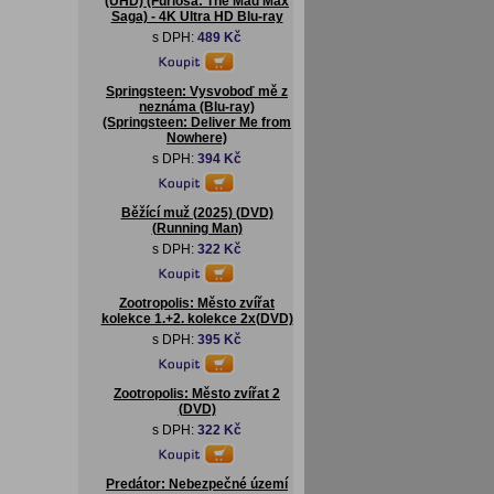
(UHD) (Furiosa: The Mad Max
Saga) - 4K Ultra HD Blu-ray
s DPH:
489 Kč
Springsteen: Vysvoboď mě z
neznáma (Blu-ray)
(Springsteen: Deliver Me from
Nowhere)
s DPH:
394 Kč
Běžící muž (2025) (DVD)
(Running Man)
s DPH:
322 Kč
Zootropolis: Město zvířat
kolekce 1.+2. kolekce 2x(DVD)
s DPH:
395 Kč
Zootropolis: Město zvířat 2
(DVD)
s DPH:
322 Kč
Predátor: Nebezpečné území