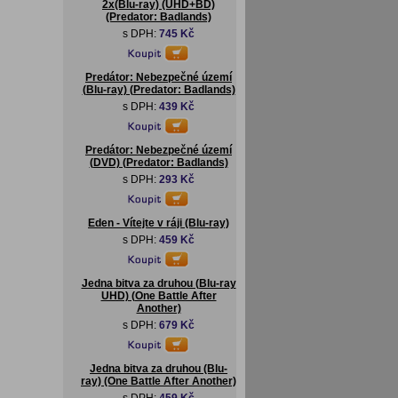
2x(Blu-ray) (UHD+BD)
(Predator: Badlands)
s DPH:
745 Kč
Predátor: Nebezpečné území
(Blu-ray) (Predator: Badlands)
s DPH:
439 Kč
Predátor: Nebezpečné území
(DVD) (Predator: Badlands)
s DPH:
293 Kč
Eden - Vítejte v ráji (Blu-ray)
s DPH:
459 Kč
Jedna bitva za druhou (Blu-ray
UHD) (One Battle After
Another)
s DPH:
679 Kč
Jedna bitva za druhou (Blu-
ray) (One Battle After Another)