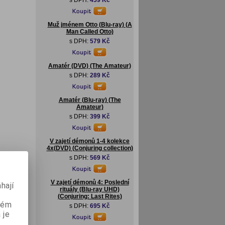
s DPH:
459 Kč
Muž jménem Otto (Blu-ray) (A
Man Called Otto)
s DPH:
579 Kč
Amatér (DVD) (The Amateur)
s DPH:
289 Kč
Amatér (Blu-ray) (The
Amateur)
s DPH:
399 Kč
V zajetí démonů 1-4 kolekce
4x(DVD) (Conjuring collection)
s DPH:
569 Kč
V zajetí démonů 4: Poslední
hají
rituály (Blu-ray UHD)
(Conjuring: Last Rites)
aném
s DPH:
695 Kč
 je