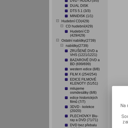
DVD - AUDIO (5/5)
DUAL DISK
DTS 5.1 (3/3)
MINIDISK (1/1)
Hudební CD(429)
CD hudební(429)
Hudební CD
(429/429)
Ostatní nabídky(2739)
nabídky(2739)
ZRUŠENÉ DVD a
VHS (1221/1221)
BAZAROVÉ DVD a
BD (699/699)
western edice (8/8)
FILM X (254/254)
EDICE FILMOVÉ
KLENOTY (51/51)
milujeme
osmdesátky (8/8)
edice historických
filmů (7/7)
Na 
3DVD - kolekce
(20/20)
Sou
PLECHOVKY Blu-
ray a DVD (71/71)
za
DVD bez přebalu