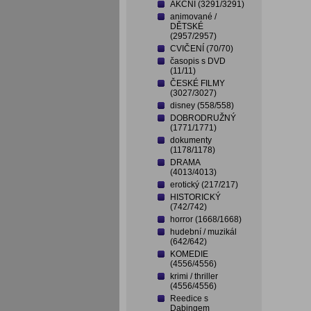
AKČNÍ (3291/3291)
animované /
DĚTSKÉ
(2957/2957)
CVIČENÍ (70/70)
časopis s DVD
(11/11)
ČESKÉ FILMY
(3027/3027)
disney (558/558)
DOBRODRUŽNÝ
(1771/1771)
dokumenty
(1178/1178)
DRAMA
(4013/4013)
erotický (217/217)
HISTORICKÝ
(742/742)
horror (1668/1668)
hudební / muzikál
(642/642)
KOMEDIE
(4556/4556)
krimi / thriller
(4556/4556)
Reedice s
Dabingem