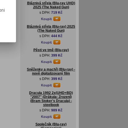
Bláznivá střela (Blu-ray UHD)
2025 (The Naked Gun)
pni
s DPH:
719 Kč
Bláznivá střela (Blu-ray) 2025
(The Naked Gun)
s DPH:
444 Kč
Pěsti ve tmě (Blu-ray)
s DPH:
399 Kč
Sněženky a machři (Blu-ray) -
nově digitalizovaný film
s DPH:
399 Kč
Dracula 1992 2x(UHD+BD)
"2007" (Drákula: Zrození)
(Bram Stoker's Dracula) -
steelbook
s DPH:
989 Kč
Společník (Blu-ray)