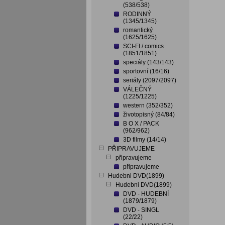
(538/538)
RODINNÝ
(1345/1345)
romantický
(1625/1625)
SCI-FI / comics
(1851/1851)
speciály (143/143)
sportovní (16/16)
seriály (2097/2097)
VÁLEČNÝ
(1225/1225)
western (352/352)
životopisný (84/84)
B O X / PACK
(962/962)
3D filmy (14/14)
PŘIPRAVUJEME
připravujeme
připravujeme
Hudebni DVD(1899)
Hudebni DVD(1899)
DVD - HUDEBNÍ
(1879/1879)
DVD - SINGL
(22/22)