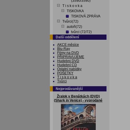
(3590/3590)
T i s k o v k a
TISKOVKA
TISKOVÁ ZPRÁVA
Tvůrci(72)
autoři(72)
tvůrci (72/72)
Další oddělení
AKCE měsíce
Blu-Ray
Filmy na DVD
PŘIPRAVUJEME
Hudebni DVD
Hudební CD
Ostatní nabídky
POŠETKY
T i s k o v k a
Tvůrci
Nejprodávanější
Žralok v Benátkách (DVD)
(Shark in Venice) - vyprodané