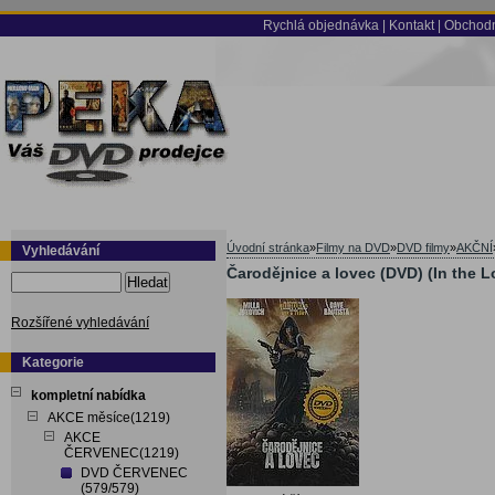
Rychlá objednávka
|
Kontakt
|
Obchodn
Úvodní stránka
»
Filmy na DVD
»
DVD filmy
»
AKČNÍ
Vyhledávání
Čarodějnice a lovec (DVD) (In the 
Hledat
Rozšířené vyhledávání
Kategorie
kompletní nabídka
AKCE měsíce(1219)
AKCE
ČERVENEC(1219)
DVD ČERVENEC
(579/579)