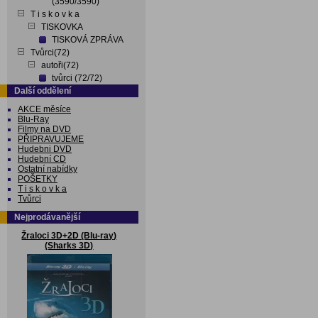
(3590/3590)
T i s k o v k a
TISKOVKA
TISKOVÁ ZPRÁVA
Tvůrci(72)
autoři(72)
tvůrci (72/72)
Další oddělení
AKCE měsíce
Blu-Ray
Filmy na DVD
PŘIPRAVUJEME
Hudebni DVD
Hudební CD
Ostatní nabídky
POŠETKY
T i s k o v k a
Tvůrci
Nejprodávanější
Žraloci 3D+2D (Blu-ray)
(Sharks 3D)