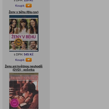
s DPH:
119 Kč
Ženy v běhu (Blu-ray)
s DPH:
545 Kč
Ženu ani květinou neuhodíš
(DVD) - pošetka