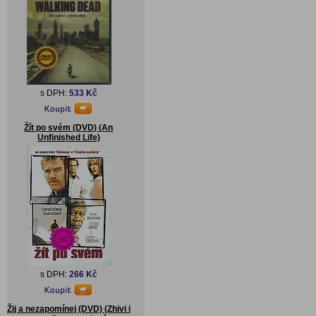
s DPH:
533 Kč
Žít po svém (DVD) (An
Unfinished Life)
s DPH:
266 Kč
Žij a nezapomínej (DVD) (Zhivi i