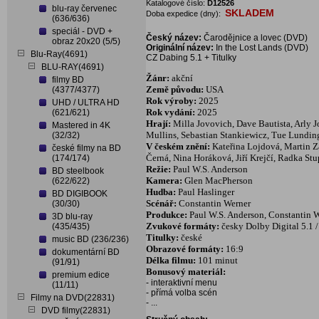
Katalogové číslo:
D12526
blu-ray červenec
SKLADEM
Doba expedice (dny):
(636/636)
speciál - DVD +
Český název:
Čarodějnice a lovec (DVD)
obraz 20x20 (5/5)
Originální název:
In the Lost Lands (DVD)
Blu-Ray(4691)
CZ Dabing 5.1 + Titulky
BLU-RAY(4691)
Žánr:
akční
filmy BD
Země původu:
USA
(4377/4377)
Rok výroby:
2025
UHD / ULTRA HD
Rok vydání:
2025
(621/621)
Hrají:
Milla Jovovich, Dave Bautista, Arly J
Mastered in 4K
Mullins, Sebastian Stankiewicz, Tue Lundin
(32/32)
V českém znění:
Kateřina Lojdová, Martin Z
české filmy na BD
Černá, Nina Horáková, Jiří Krejčí, Radka Stu
(174/174)
Režie:
Paul W.S. Anderson
BD steelbook
Kamera:
Glen MacPherson
(622/622)
Hudba:
Paul Haslinger
BD DIGIBOOK
Scénář:
Constantin Werner
(30/30)
Produkce:
Paul W.S. Anderson, Constantin W
3D blu-ray
Zvukové formáty:
česky Dolby Digital 5.1 
(435/435)
Titulky:
české
music BD (236/236)
Obrazové formáty:
16:9
dokumentární BD
Délka filmu:
101 minut
(91/91)
Bonusový materiál:
premium edice
- interaktivní menu
(11/11)
- přímá volba scén
Filmy na DVD(22831)
- ...
DVD filmy(22831)