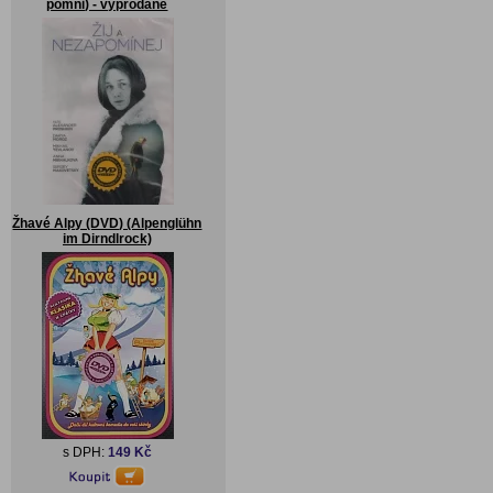
pomni) - vyprodané
Žhavé Alpy (DVD) (Alpenglühn
im Dirndlrock)
s DPH:
149 Kč