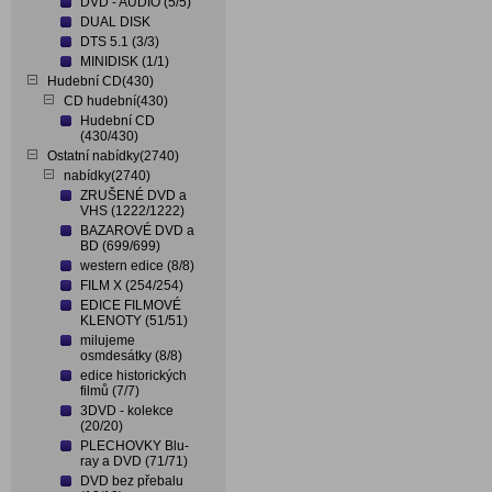
DVD - AUDIO (5/5)
DUAL DISK
DTS 5.1 (3/3)
MINIDISK (1/1)
Hudební CD(430)
CD hudební(430)
Hudební CD
(430/430)
Ostatní nabídky(2740)
nabídky(2740)
ZRUŠENÉ DVD a
VHS (1222/1222)
BAZAROVÉ DVD a
BD (699/699)
western edice (8/8)
FILM X (254/254)
EDICE FILMOVÉ
KLENOTY (51/51)
milujeme
osmdesátky (8/8)
edice historických
filmů (7/7)
3DVD - kolekce
(20/20)
PLECHOVKY Blu-
ray a DVD (71/71)
DVD bez přebalu