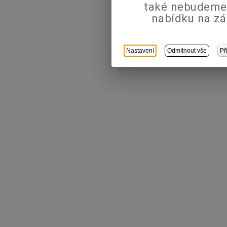
také nebudeme
nabídku na zá
Nastavení
Odmítnout vše
Př