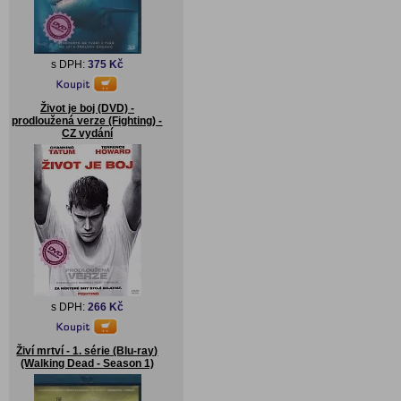
s DPH:
375 Kč
Život je boj (DVD) -
prodloužená verze (Fighting) -
CZ vydání
s DPH:
266 Kč
Živí mrtví - 1. série (Blu-ray)
(Walking Dead - Season 1)