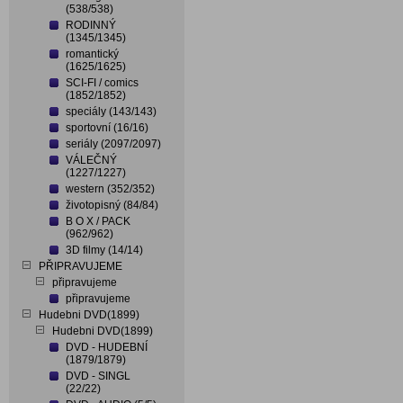
(538/538)
RODINNÝ
(1345/1345)
romantický
(1625/1625)
SCI-FI / comics
(1852/1852)
speciály (143/143)
sportovní (16/16)
seriály (2097/2097)
VÁLEČNÝ
(1227/1227)
western (352/352)
životopisný (84/84)
B O X / PACK
(962/962)
3D filmy (14/14)
PŘIPRAVUJEME
připravujeme
připravujeme
Hudebni DVD(1899)
Hudebni DVD(1899)
DVD - HUDEBNÍ
(1879/1879)
DVD - SINGL
(22/22)