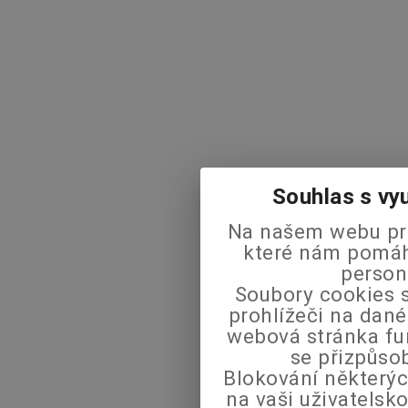
Souhlas s vy
Na našem webu pra
které nám pomáha
person
Soubory cookies s
prohlížeči na dané
webová stránka fu
se přizpůso
Blokování některýc
na vaši uživatels