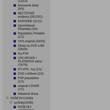
(13/13)
bonusové disky
(5/5)
BEZ ČESKÉ
podpory (281/281)
KARAOKE (11/11)
Upomínkové
Předměty (3/3)
Playstation Portable
(1/1)
VHS originál (33/33)
Obaly na DVD a BD
(28/28)
hry PS4
OSCAROVÁ +
PLATINOVÁ edice
(76/76)
PS VITA - hry (1/1)
DVD s tričkem (2/2)
PSP playstation
(1/1)
originál COVER
(7/7)
fotbalové dresy
POŠETKY(3590)
pošetky(3590)
POŠETKY