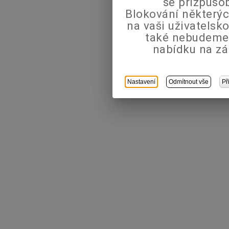
se přizpůso
Blokování některýc
na vaši uživatels
také nebudeme
nabídku na zá
Nastavení
Odmítnout vše
Př