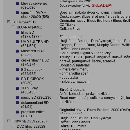
Katalogové číslo:
0280
blu-ray červenec
SKLADEM
Doba expedice (dny):
(636/636)
Speciální nabída dvou kultovních filmů!
speciál - DVD +
Český název: Blues Brothers / Blues Brothe
obraz 20x20 (5/5)
Originální název: Blues Brothers / Blues Br
Blu-Ray(4691)
CZ Titulky
BLU-RAY(4691)
Celkem 3dvd.
filmy BD
(4377/4377)
Žánr: hudební
Hrají: John Belushi, Dan Aykroyd, James Bro
UHD / ULTRA HD
Cropper, Donald Dunn, Murphy Dunne, Willie
(621/621)
Režie: John Landis
Mastered in 4K
ZVUK Dolby Digital 5.1: anglický
(32/32)
Titulky: ČESKÉ, polské, anglické, italské, n
české filmy na BD
norské, portugalské, řecké, arabské
(174/174)
Bonusový materiál:
- interaktivní menu
BD steelbook
- přímá volba scén
(622/622)
- upoutávka
BD DIGIBOOK
- záběry z natáčení
(30/30)
3D blu-ray
Stručný obsah:
(435/435)
Akční komedie s prvky muzikálu.
music BD (236/236)
Road movie plná písniček a černých brýlí, h
muzikálu.
dokumentární BD
(91/91)
Originální název: Blues Brothers 2000 (DVD)
premium edice
Žánr: hudební
(11/11)
Hrají: John Belushi, Dan Aykroyd
Filmy na DVD(22828)
Režie: John Landis
Délka: 100 minut
DVD filmy(22828)