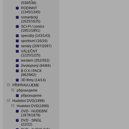
(538/538)
RODINNÝ
(1345/1345)
romantický
(1625/1625)
SCI-FI / comics
(1851/1851)
speciály (143/143)
sportovní (16/16)
seriály (2097/2097)
VÁLEČNÝ
(1225/1225)
western (352/352)
životopisný (84/84)
B O X / PACK
(962/962)
3D filmy (14/14)
PŘIPRAVUJEME
připravujeme
připravujeme
Hudebni DVD(1899)
Hudebni DVD(1899)
DVD - HUDEBNÍ
(1879/1879)
DVD - SINGL
(22/22)