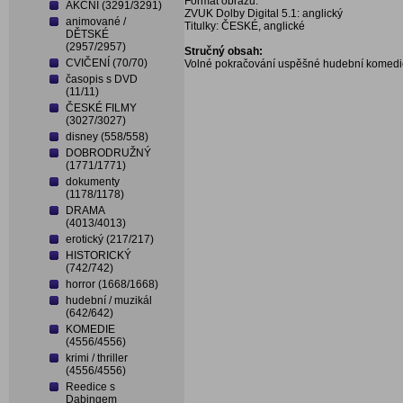
Formát obrazu:
AKČNÍ (3291/3291)
ZVUK Dolby Digital 5.1: anglický
animované /
Titulky: ČESKÉ, anglické
DĚTSKÉ
(2957/2957)
Stručný obsah:
CVIČENÍ (70/70)
Volné pokračování uspěšné hudební komedi
časopis s DVD
(11/11)
ČESKÉ FILMY
(3027/3027)
disney (558/558)
DOBRODRUŽNÝ
(1771/1771)
dokumenty
(1178/1178)
DRAMA
(4013/4013)
erotický (217/217)
HISTORICKÝ
(742/742)
horror (1668/1668)
hudební / muzikál
(642/642)
KOMEDIE
(4556/4556)
krimi / thriller
(4556/4556)
Reedice s
Dabingem