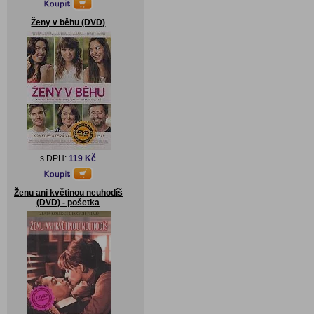
Ženy v běhu (DVD)
s DPH:
119 Kč
Ženu ani květinou neuhodíš
(DVD) - pošetka