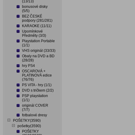
(13/13)
bonusové disky
(5/5)
BEZ ČESKÉ
podpory (281/281)
KARAOKE (11/11)
Upomínkové
Předměty (3/3)
Playstation Portable
(1/1)
VHS originál (33/33)
Obaly na DVD a BD
(28/28)
hry PS4
OSCAROVÁ +
PLATINOVÁ edice
(76/76)
PS VITA - hry (1/1)
DVD s tričkem (2/2)
PSP playstation
(1/1)
originál COVER
(7/7)
fotbalové dresy
POŠETKY(3590)
pošetky(3590)
POŠETKY