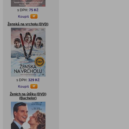
s DPH:
75 Kč
Ženská na vrcholu (DVD)
s DPH:
329 Kč
Ženich na útěku (DVD)
(Bachelor)