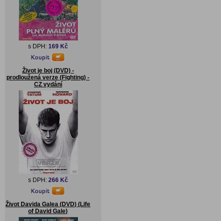
s DPH:
169 Kč
Život je boj (DVD) -
prodloužená verze (Fighting) -
CZ vydání
s DPH:
266 Kč
Život Davida Galea (DVD) (Life
of David Gale)