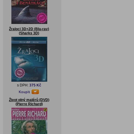
Žraloci 3D+2D (Blu-ray)
(Sharks 3D)
s DPH:
375 Kč
Život plný malérů (DVD)
(Pierre Richard)