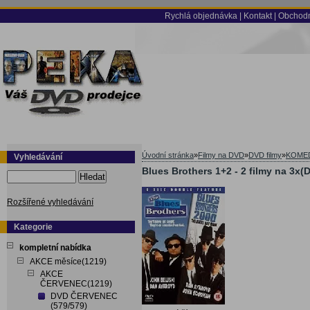
Rychlá objednávka
|
Kontakt
|
Obchodn
Úvodní stránka
»
Filmy na DVD
»
DVD filmy
»
KOME
Vyhledávání
Blues Brothers 1+2 - 2 filmy na 3x(
Hledat
Rozšířené vyhledávání
Kategorie
kompletní nabídka
AKCE měsíce(1219)
AKCE
ČERVENEC(1219)
DVD ČERVENEC
(579/579)