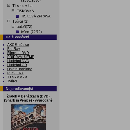
(3590/3590)
T i s k o v k a
TISKOVKA
TISKOVÁ ZPRÁVA
Tvůrci(72)
autoři(72)
tvůrci (72/72)
Další oddělení
AKCE měsíce
Blu-Ray
Filmy na DVD
PŘIPRAVUJEME
Hudebni DVD
Hudební CD
Ostatní nabídky
POŠETKY
T i s k o v k a
Tvůrci
Nejprodávanější
Žralok v Benátkách (DVD)
(Shark in Venice) - vyprodané