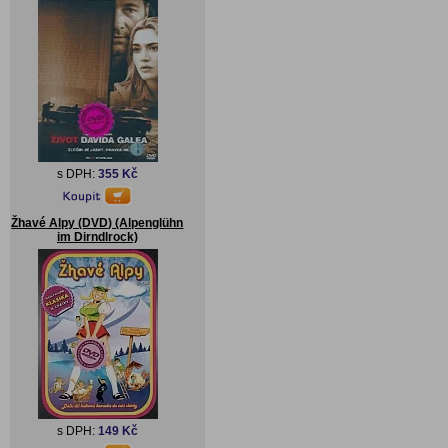
s DPH:
355 Kč
Žhavé Alpy (DVD) (Alpenglühn
im Dirndlrock)
s DPH:
149 Kč