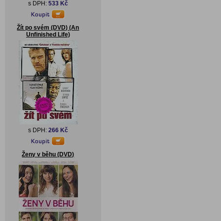
s DPH:
533 Kč
Žít po svém (DVD) (An
Unfinished Life)
s DPH:
266 Kč
Ženy v běhu (DVD)