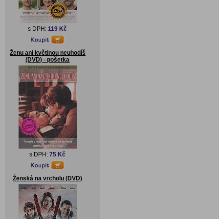
s DPH:
119 Kč
Ženu ani květinou neuhodíš
(DVD) - pošetka
s DPH:
75 Kč
Ženská na vrcholu (DVD)