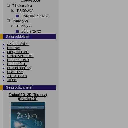
(3590/3590)
T i s k o v k a
TISKOVKA
TISKOVÁ ZPRÁVA
Tvůrci(72)
autoři(72)
tvůrci (72/72)
Další oddělení
AKCE měsíce
Blu-Ray
Filmy na DVD
PŘIPRAVUJEME
Hudebni DVD
Hudební CD
Ostatní nabídky
POŠETKY
T i s k o v k a
Tvůrci
Nejprodávanější
Žraloci 3D+2D (Blu-ray)
(Sharks 3D)