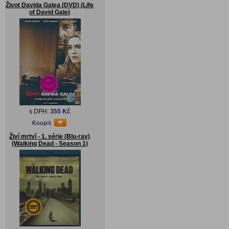
Život Davida Galea (DVD) (Life
of David Gale)
s DPH:
355 Kč
Živí mrtví - 1. série (Blu-ray)
(Walking Dead - Season 1)