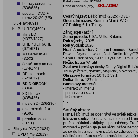
Katalogové číslo:
D12614
blu-ray červenec
SKLADEM
Doba expedice (dny):
(636/636)
speciál - DVD +
Český název:
Běžící muž (2025) (DVD)
obraz 20x20 (5/5)
Originální název:
Running Man (DVD)
Blu-Ray(4691)
CZ Dabing 5.1 + Titulky
BLU-RAY(4691)
Žánr:
sci-fi / akční
filmy BD
Země původu:
USA / Velká Británie
(4377/4377)
Rok výroby:
2025
UHD / ULTRA HD
Rok vydání:
2026
(621/621)
Hrají:
Angelo Gray, Colman Domingo, Daniel 
Powell, Jayme Lawson, Josh Brolin, Katy O'Br
Mastered in 4K
Sandra Dickinson, Sean Hayes, William H. 
(32/32)
Režie:
Edgar Wright
české filmy na BD
Zvukové formáty:
česky Dolby Digital 5.1 / 
(174/174)
Titulky:
české, dánské, anglické, slovenské, fi
BD steelbook
Obrazové formáty:
16:9 / 2,39:1
(622/622)
Délka filmu:
127 minut
BD DIGIBOOK
Bonusový materiál:
(30/30)
- interaktivní menu
- přímá volba scén
3D blu-ray
- informace
(435/435)
- ...
music BD (236/236)
dokumentární BD
Stručný obsah:
(91/91)
Film Běžící muž se odehrává ve světě blízké
televizní soutěž. Její účastníci musí před ka
premium edice
profesionálními zabijáky i spoluobčany. Pro
(11/11)
motivací – potřebuje je na léčbu těžce nemoc
Filmy na DVD(22829)
že se do hry zapojil sympaťák se zdravou mo
DVD filmy(22829)
násilná smrt. Ben se však pronásledovatelů