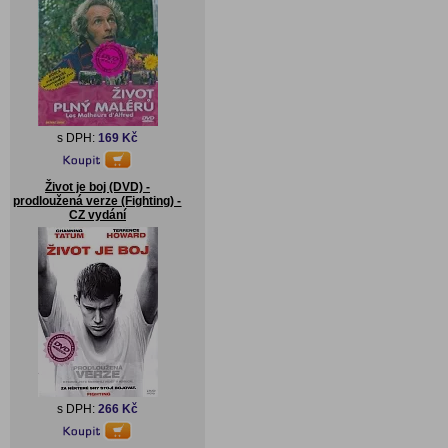
s DPH:
169 Kč
Život je boj (DVD) -
prodloužená verze (Fighting) -
CZ vydání
s DPH:
266 Kč