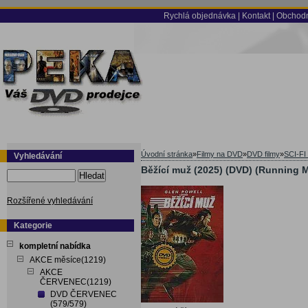
Rychlá objednávka
|
Kontakt
|
Obchodn
Úvodní stránka
»
Filmy na DVD
»
DVD filmy
»
SCI-FI
Vyhledávání
Běžící muž (2025) (DVD) (Running 
Hledat
Rozšířené vyhledávání
Kategorie
kompletní nabídka
AKCE měsíce(1219)
AKCE
ČERVENEC(1219)
DVD ČERVENEC
(579/579)