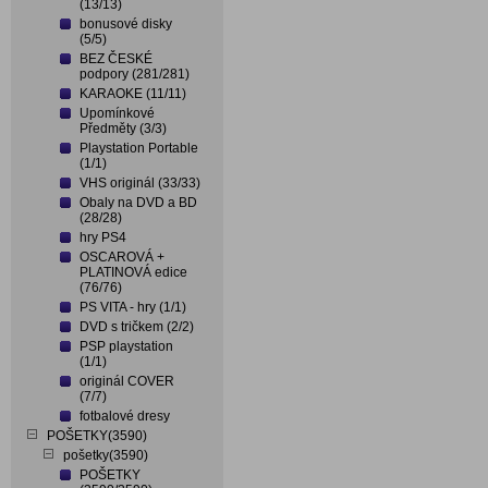
(13/13)
bonusové disky
(5/5)
BEZ ČESKÉ
podpory (281/281)
KARAOKE (11/11)
Upomínkové
Předměty (3/3)
Playstation Portable
(1/1)
VHS originál (33/33)
Obaly na DVD a BD
(28/28)
hry PS4
OSCAROVÁ +
PLATINOVÁ edice
(76/76)
PS VITA - hry (1/1)
DVD s tričkem (2/2)
PSP playstation
(1/1)
originál COVER
(7/7)
fotbalové dresy
POŠETKY(3590)
pošetky(3590)
POŠETKY