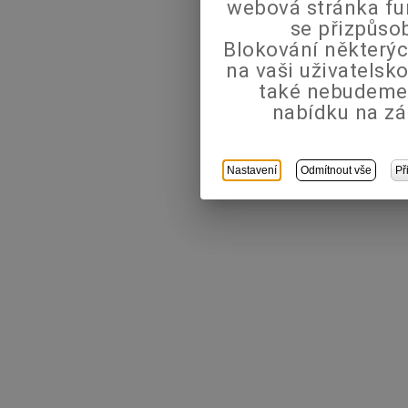
webová stránka fu
se přizpůso
Blokování některýc
na vaši uživatels
také nebudeme
nabídku na zá
Nastavení
Odmítnout vše
Př