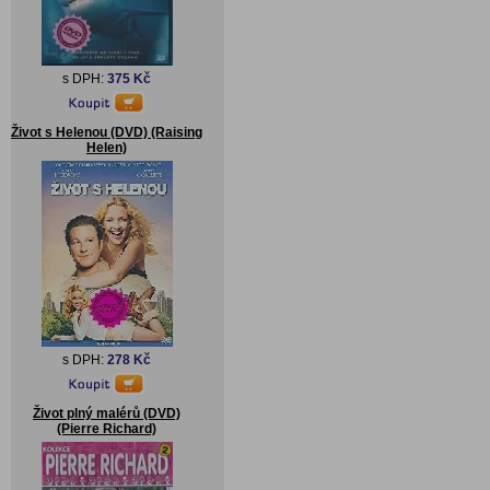
s DPH:
375 Kč
Život s Helenou (DVD) (Raising
Helen)
s DPH:
278 Kč
Život plný malérů (DVD)
(Pierre Richard)