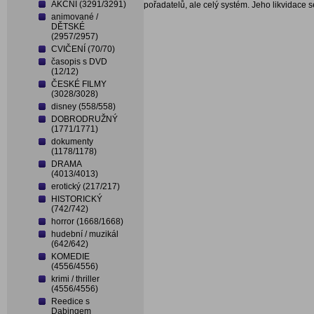
AKČNÍ (3291/3291)
pořadatelů, ale celý systém. Jeho likvidace se
animované /
DĚTSKÉ
(2957/2957)
CVIČENÍ (70/70)
časopis s DVD
(12/12)
ČESKÉ FILMY
(3028/3028)
disney (558/558)
DOBRODRUŽNÝ
(1771/1771)
dokumenty
(1178/1178)
DRAMA
(4013/4013)
erotický (217/217)
HISTORICKÝ
(742/742)
horror (1668/1668)
hudební / muzikál
(642/642)
KOMEDIE
(4556/4556)
krimi / thriller
(4556/4556)
Reedice s
Dabingem