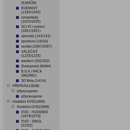
(538/538)
RODINNÝ
(1345/1345)
romantický
(1625/1625)
SCI-FI / comics
(1851/1851)
speciály (143/143)
sportovní (16/16)
seriály (2097/2097)
VÁLEČNÝ
(1225/1225)
western (352/352)
životopisný (84/84)
B O X / PACK
(962/962)
3D filmy (14/14)
PŘIPRAVUJEME
připravujeme
připravujeme
Hudebni DVD(1899)
Hudebni DVD(1899)
DVD - HUDEBNÍ
(1879/1879)
DVD - SINGL
(22/22)