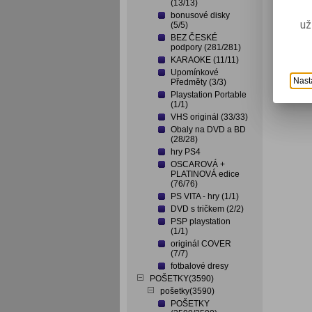
(13/13)
bonusové disky
už
(5/5)
BEZ ČESKÉ
podpory (281/281)
KARAOKE (11/11)
Upomínkové
Nast
Předměty (3/3)
Playstation Portable
(1/1)
VHS originál (33/33)
Obaly na DVD a BD
(28/28)
hry PS4
OSCAROVÁ +
PLATINOVÁ edice
(76/76)
PS VITA - hry (1/1)
DVD s tričkem (2/2)
PSP playstation
(1/1)
originál COVER
(7/7)
fotbalové dresy
POŠETKY(3590)
pošetky(3590)
POŠETKY