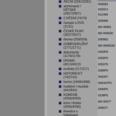
AKČNÍ (3291/3291)
D06583
animované /
D02013
DĚTSKÉ
(2957/2957)
D12495
CVIČENÍ (70/70)
D05996
časopis s DVD
(11/11)
BD-05952
ČESKÉ FILMY
BD-05952D
(3027/3027)
disney (558/558)
D05952
DOBRODRUŽNÝ
BD-059523D
(1771/1771)
0303PS
dokumenty
(1178/1178)
0302PS
DRAMA
(4013/4013)
0301PS
erotický (217/217)
0289PS
HISTORICKÝ
D06347
(742/742)
horror (1668/1668)
D06347PS
hudební / muzikál
0284PS
(642/642)
KOMEDIE
0238PS
(4556/4556)
BD-05577
krimi / thriller
(4556/4556)
D05577
Reedice s
Dabingem