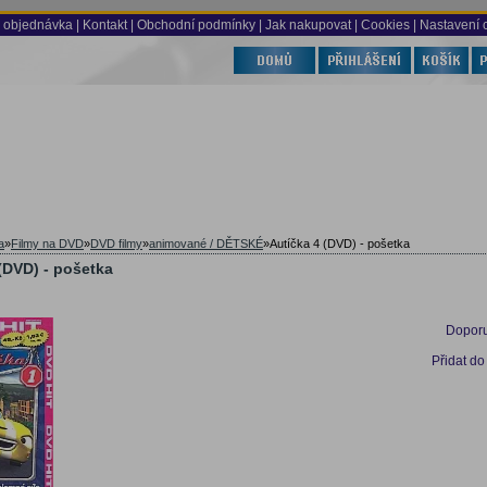
 objednávka
|
Kontakt
|
Obchodní podmínky
|
Jak nakupovat
| Cookies
| Nastavení 
a
»
Filmy na DVD
»
DVD filmy
»
animované / DĚTSKÉ
»
Autíčka 4 (DVD) - pošetka
(DVD) - pošetka
Doporu
Přidat do