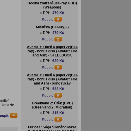
Hodina zmizení (Blu-ray UHD)
(Weapons)
s DPH:
479 Kč
Mlátička (Blu-ray) ()
s DPH:
479 Kč
Avatar 3: Oheň a popel 2x(Blu-
ray) - bonus disk (Avatar: Fire
and Ash) - STEELBOOK
s DPH:
629 Kč
Avatar 3: Oheň a popel 2x(Blu-
ray) - bonus disk (Avatar: Fire
and Ash) - oring rukáv
s DPH:
533 Kč
notlivé
Greenland 2: Útěk (DVD)
 fantazie
(Greenland 2: Migration)
s DPH:
315 Kč
Furiosa: Sága Šíleného Maxe