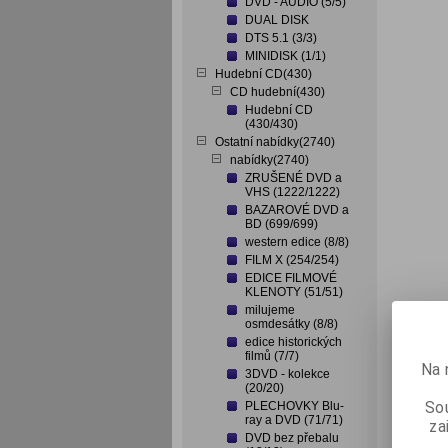
DVD - AUDIO (5/5)
DUAL DISK
DTS 5.1 (3/3)
MINIDISK (1/1)
Hudební CD(430)
CD hudební(430)
Hudební CD
(430/430)
Ostatní nabídky(2740)
nabídky(2740)
ZRUŠENÉ DVD a
VHS (1222/1222)
BAZAROVÉ DVD a
BD (699/699)
western edice (8/8)
FILM X (254/254)
EDICE FILMOVÉ
KLENOTY (51/51)
milujeme
osmdesátky (8/8)
edice historických
filmů (7/7)
Na 
3DVD - kolekce
(20/20)
Sou
PLECHOVKY Blu-
ray a DVD (71/71)
za
DVD bez přebalu