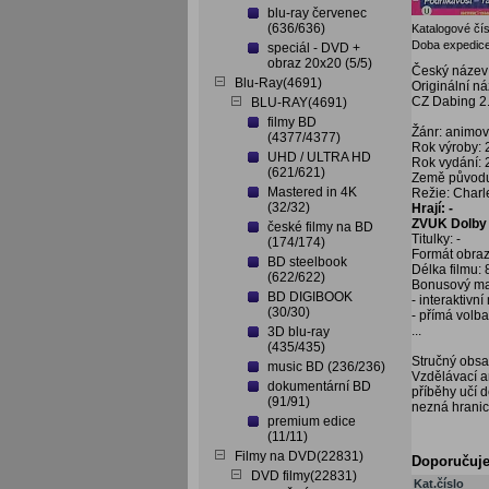
blu-ray červenec
(636/636)
Katalogové čís
Doba expedice
speciál - DVD +
obraz 20x20 (5/5)
Český název:
Blu-Ray(4691)
Originální n
CZ Dabing 2
BLU-RAY(4691)
filmy BD
Žánr: animova
(4377/4377)
Rok výroby:
UHD / ULTRA HD
Rok vydání:
(621/621)
Země původ
Mastered in 4K
Režie: Charl
(32/32)
Hrají: -
ZVUK Dolby 
české filmy na BD
Titulky: -
(174/174)
Formát obraz
BD steelbook
Délka filmu: 
(622/622)
Bonusový mat
BD DIGIBOOK
- interaktivn
(30/30)
- přímá volb
...
3D blu-ray
(435/435)
Stručný obsa
music BD (236/236)
Vzdělávací an
dokumentární BD
příběhy učí d
(91/91)
nezná hranic.
premium edice
(11/11)
Filmy na DVD(22831)
Doporučuj
DVD filmy(22831)
Kat.číslo