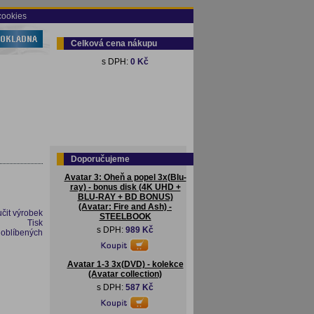
cookies
Celková cena nákupu
s DPH:
0 Kč
Doporučujeme
Avatar 3: Oheň a popel 3x(Blu-
ray) - bonus disk (4K UHD +
BLU-RAY + BD BONUS)
(Avatar: Fire and Ash) -
čit výrobek
STEELBOOK
Tisk
s DPH:
989 Kč
 oblíbených
Avatar 1-3 3x(DVD) - kolekce
(Avatar collection)
s DPH:
587 Kč