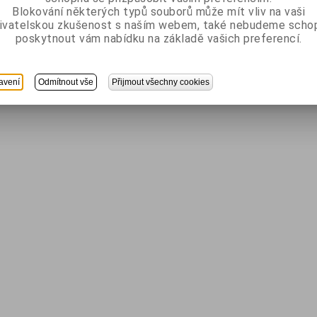
Blokování některých typů souborů může mít vliv na vaši
ivatelskou zkušenost s naším webem, také nebudeme scho
poskytnout vám nabídku na základě vašich preferencí.
avení
Odmítnout vše
Přijmout všechny cookies