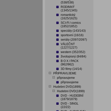
(538/538)
RODINNÝ
(1345/1345)
romantický
(1625/1625)
SCI-FI / comics
(1852/1852)
speciály (143/143)
sportovní (16/16)
seriály (2097/2097)
VÁLEČNÝ
(1227/1227)
western (352/352)
životopisný (84/84)
B O X / PACK
(962/962)
3D filmy (14/14)
PŘIPRAVUJEME
připravujeme
připravujeme
Hudebni DVD(1899)
Hudebni DVD(1899)
DVD - HUDEBNÍ
(1879/1879)
DVD - SINGL
(22/22)