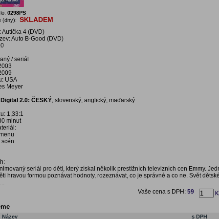
lo:
0298PS
SKLADEM
 (dny):
 Autíčka 4 (DVD)
ázev: Auto B-Good (DVD)
.0
ný / seriál
 2003
 2009
u: USA
es Meyer
Digital 2.0: ČESKÝ
, slovenský, anglický, maďarský
u: 1,33:1
80 minut
eriál:
í menu
a scén
h:
imovaný seriál pro děti, který získal několik prestižních televizních cen Emmy. Jed
ěti hravou formou poznávat hodnoty, rozeznávat, co je správné a co ne. Svět dětské
..
Vaše cena s DPH:
59
eme
Název
s DPH