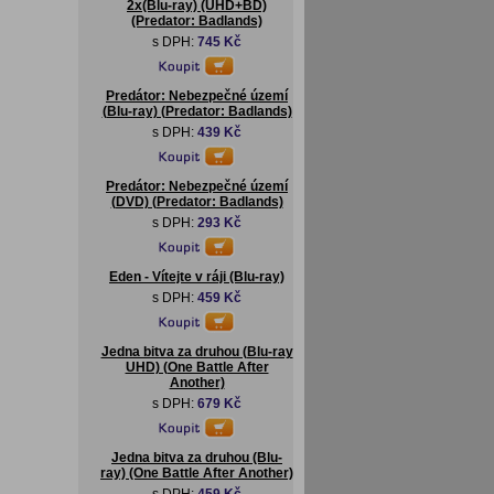
2x(Blu-ray) (UHD+BD)
(Predator: Badlands)
s DPH:
745 Kč
Predátor: Nebezpečné území
(Blu-ray) (Predator: Badlands)
s DPH:
439 Kč
Predátor: Nebezpečné území
(DVD) (Predator: Badlands)
s DPH:
293 Kč
Eden - Vítejte v ráji (Blu-ray)
s DPH:
459 Kč
Jedna bitva za druhou (Blu-ray
UHD) (One Battle After
Another)
s DPH:
679 Kč
Jedna bitva za druhou (Blu-
ray) (One Battle After Another)