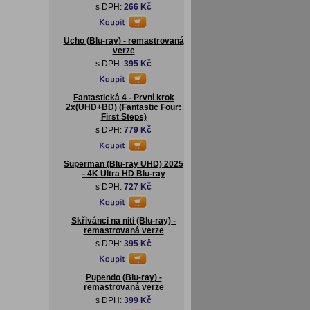
s DPH:
266 Kč
Ucho (Blu-ray) - remastrovaná
verze
s DPH:
395 Kč
Fantastická 4 - První krok
2x(UHD+BD) (Fantastic Four:
First Steps)
s DPH:
779 Kč
Superman (Blu-ray UHD) 2025
- 4K Ultra HD Blu-ray
s DPH:
727 Kč
Skřivánci na niti (Blu-ray) -
remastrovaná verze
s DPH:
395 Kč
Pupendo (Blu-ray) -
remastrovaná verze
s DPH:
399 Kč