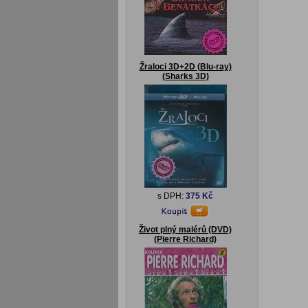
Žraloci 3D+2D (Blu-ray)
(Sharks 3D)
s DPH:
375 Kč
Život plný malérů (DVD)
(Pierre Richard)