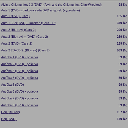
Alvin a Chipmunkové 3 (DVD) (Alvin and the Chipmunks: Chip-Wrecked)
98
Auta 1 (DVD) - dárková sada DVD a figurek (vyprodané)
Auta 1 (DVD) (Cars)
135
Auta 1+2 2x(DVD) - kolekce (Cars 1+2)
379
Auta 2 (Blu-ray) (Cars 2)
299
Auta 2 (Blu-ray) + (DVD) (Cars 2)
269
Auta 2 (DVD) (Cars 2)
139
Auta 2 2D+3D 2x(Blu-ray) (Cars 2)
539
Autíčka 1 (DVD) - pošetka
59
Autíčka 2 (DVD) - pošetka
59
Autíčka 3 (DVD) - pošetka
59
Autíčka 5 (DVD) - pošetka
59
Autíčka 6 (DVD)
99
Autíčka 6 (DVD) - pošetka
59
Autíčka 7 (DVD) - pošetka
59
Autíčka 8 (DVD) - pošetka
59
Hop (Blu-ray)
197
Hop (DVD)
149