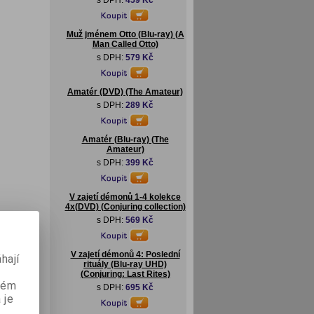
s DPH:
459 Kč
Muž jménem Otto (Blu-ray) (A
Man Called Otto)
s DPH:
579 Kč
Amatér (DVD) (The Amateur)
s DPH:
289 Kč
Amatér (Blu-ray) (The
Amateur)
s DPH:
399 Kč
V zajetí démonů 1-4 kolekce
4x(DVD) (Conjuring collection)
s DPH:
569 Kč
V zajetí démonů 4: Poslední
hají
rituály (Blu-ray UHD)
(Conjuring: Last Rites)
aném
s DPH:
695 Kč
 je