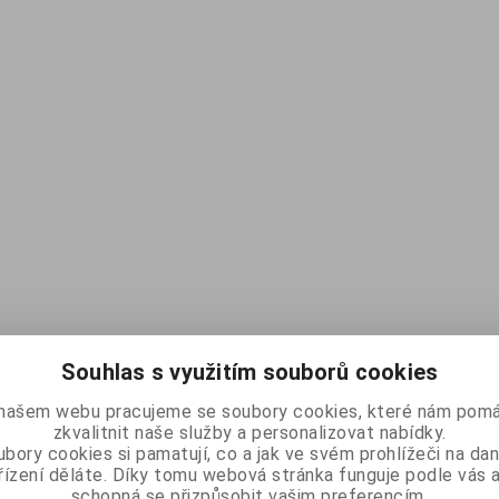
Souhlas s využitím souborů cookies
našem webu pracujeme se soubory cookies, které nám pomá
zkvalitnit naše služby a personalizovat nabídky.
bory cookies si pamatují, co a jak ve svém prohlížeči na d
řízení děláte. Díky tomu webová stránka funguje podle vás a
schopná se přizpůsobit vašim preferencím.