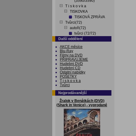
(3590/3590)
T i s k o v k a
TISKOVKA
TISKOVÁ ZPRÁVA
Tvůrci(72)
autoři(72)
tvůrci (72/72)
Další oddělení
AKCE měsíce
Blu-Ray
Filmy na DVD
PŘIPRAVUJEME
Hudebni DVD
Hudební CD
Ostatní nabídky
POŠETKY
T i s k o v k a
Tvůrci
Nejprodávanější
Žralok v Benátkách (DVD)
(Shark in Venice) - vyprodané