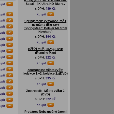
(UHD) (Furiosa: The Mad Max
Saga) - 4K Ultra HD Blu-ray
s DPH:
489 Kč
Springsteen: Vysvoboď mě z
neznáma (Blu-ray)
(Springsteen: Deliver Me from
Nowhere)
s DPH:
394 Kč
Běžící muž (2025) (DVD)
(Running Man)
s DPH:
322 Kč
Zootropolis: Město zvířat
kolekce 1.+2. kolekce 2x(DVD)
s DPH:
395 Kč
Zootropolis: Město zvířat 2
(DVD)
s DPH:
322 Kč
Predátor: Nebezpečné území