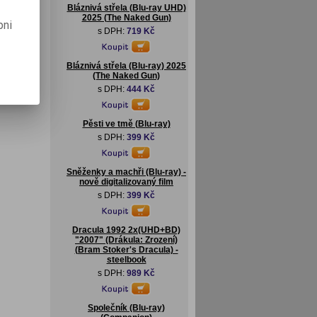
Bláznivá střela (Blu-ray UHD)
2025 (The Naked Gun)
pni
s DPH:
719 Kč
Bláznivá střela (Blu-ray) 2025
(The Naked Gun)
s DPH:
444 Kč
Pěsti ve tmě (Blu-ray)
s DPH:
399 Kč
Sněženky a machři (Blu-ray) -
nově digitalizovaný film
s DPH:
399 Kč
Dracula 1992 2x(UHD+BD)
"2007" (Drákula: Zrození)
(Bram Stoker's Dracula) -
steelbook
s DPH:
989 Kč
Společník (Blu-ray)