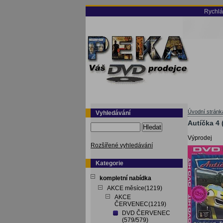
Rychlá
Úvodní stránk
Vyhledávání
Autíčka 4 
Hledat
Výprodej
Rozšířené vyhledávání
Kategorie
kompletní nabídka
AKCE měsíce(1219)
AKCE
ČERVENEC(1219)
DVD ČERVENEC
(579/579)