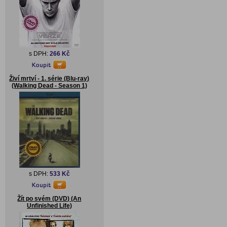
s DPH:
266 Kč
Živí mrtví - 1. série (Blu-ray)
(Walking Dead - Season 1)
s DPH:
533 Kč
Žít po svém (DVD) (An
Unfinished Life)