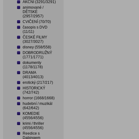
AKČNÍ (3291/3291)
animované /
DĚTSKÉ
(2957/2957)
CVIČENÍ (70/70)
časopis s DVD
(11/11)
ČESKÉ FILMY
(3027/3027)
disney (558/558)
DOBRODRUŽNÝ
(1771/1771)
dokumenty
(1178/1178)
DRAMA
(4013/4013)
erotický (217/217)
HISTORICKÝ
(742/742)
horror (1668/1668)
hudební / muzikál
(642/642)
KOMEDIE
(4556/4556)
krimi / thriller
(4556/4556)
Reedice s
Dabingem