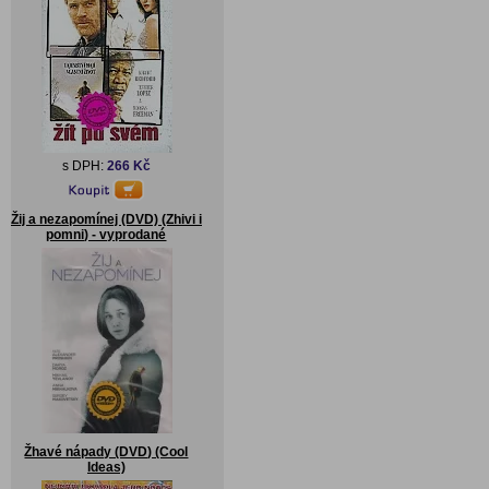
s DPH:
266 Kč
Žij a nezapomínej (DVD) (Zhivi i
pomni) - vyprodané
Žhavé nápady (DVD) (Cool
Ideas)