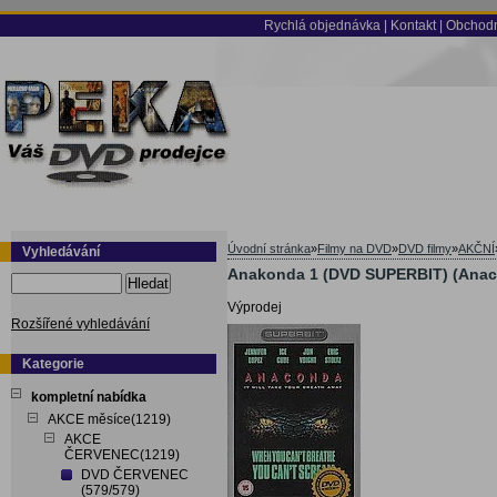
Rychlá objednávka
|
Kontakt
|
Obchodn
Úvodní stránka
»
Filmy na DVD
»
DVD filmy
»
AKČNÍ
Vyhledávání
Anakonda 1 (DVD SUPERBIT) (Anac
Hledat
Výprodej
Rozšířené vyhledávání
Kategorie
kompletní nabídka
AKCE měsíce(1219)
AKCE
ČERVENEC(1219)
DVD ČERVENEC
(579/579)