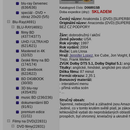
blu-ray červenec
(636/636)
Katalogové číslo:
D06891SB
SKLADEM
Doba expedice (dny):
speciál - DVD +
obraz 20x20 (5/5)
Český název:
Anakonda 1 (DVD) [SUPERBI
Blu-Ray(4691)
Originální název:
Anaconda (DVD) [SUPERB
BEZ CZ PODPORY
BLU-RAY(4691)
filmy BD
Žánr:
dobrodružný / akční
(4377/4377)
Země původu:
USA
UHD / ULTRA HD
Rok výroby:
1997
(621/621)
Rok vydání:
2004
Mastered in 4K
Režie:
Luis Llosa
(32/32)
Hrají:
Jennifer Lopez
, Ice Cube, Jon Voight,
Trejo, Frank Welker
české filmy na BD
ZVUK Dolby DTS 5.1, Dolby Digital 5.1:
angl
(174/174)
Titulky:
anglické, hindské, anglické pro sluc
BD steelbook
Délka filmu:
87 minut
(622/622)
Formát obrazu:
2,35:1
BD DIGIBOOK
Bonusový materiál:
(30/30)
- interaktivní menu
- přímá volba scén
3D blu-ray
- ...
(435/435)
music BD (236/236)
Stručný obsah:
dokumentární BD
Tajemné, nebezpečné a záhadné jsou Amazo
(91/91)
Jediné, co v tomto krutém světě platí, je zákon
premium edice
lehkovážně vydali do neprobádaných oblastí v
(11/11)
prospěch, byl ohromný, krvelačný a ukrutně 
Filmy na DVD(22831)
DVD filmy(22831)