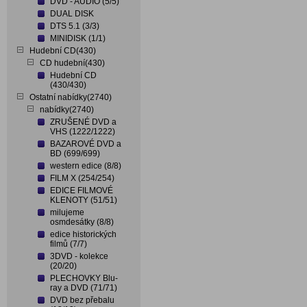
DVD - AUDIO (5/5)
DUAL DISK
DTS 5.1 (3/3)
MINIDISK (1/1)
Hudební CD(430)
CD hudební(430)
Hudební CD
(430/430)
Ostatní nabídky(2740)
nabídky(2740)
ZRUŠENÉ DVD a
VHS (1222/1222)
BAZAROVÉ DVD a
BD (699/699)
western edice (8/8)
FILM X (254/254)
EDICE FILMOVÉ
KLENOTY (51/51)
milujeme
osmdesátky (8/8)
edice historických
filmů (7/7)
3DVD - kolekce
(20/20)
PLECHOVKY Blu-
ray a DVD (71/71)
DVD bez přebalu