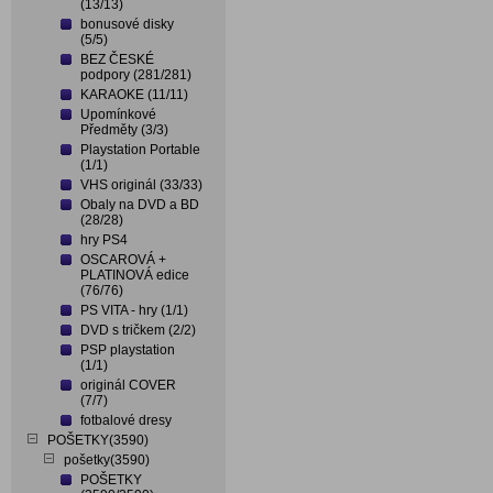
(13/13)
bonusové disky
(5/5)
BEZ ČESKÉ
podpory (281/281)
KARAOKE (11/11)
Upomínkové
Předměty (3/3)
Playstation Portable
(1/1)
VHS originál (33/33)
Obaly na DVD a BD
(28/28)
hry PS4
OSCAROVÁ +
PLATINOVÁ edice
(76/76)
PS VITA - hry (1/1)
DVD s tričkem (2/2)
PSP playstation
(1/1)
originál COVER
(7/7)
fotbalové dresy
POŠETKY(3590)
pošetky(3590)
POŠETKY