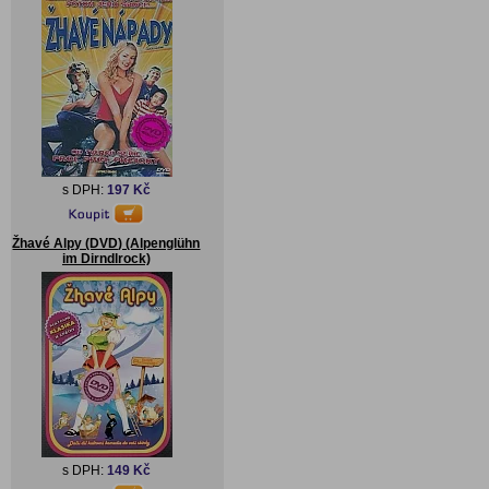
s DPH:
197 Kč
Žhavé Alpy (DVD) (Alpenglühn
im Dirndlrock)
s DPH:
149 Kč