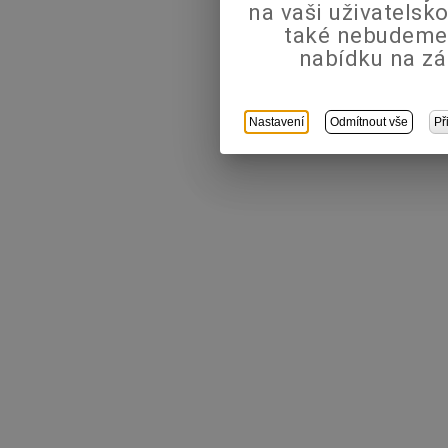
na vaši uživatels
také nebudeme
nabídku na zá
Nastavení
Odmítnout vše
Př