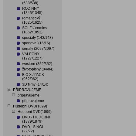
(538/538)
RODINNÝ
(1345/1345)
romantický
(1625/1625)
SCI-FI / comics
(1852/1852)
speciály (143/143)
sportovní (16/16)
seriály (2097/2097)
VÁLEČNÝ
(1227/1227)
western (352/352)
životopisný (84/84)
B O X / PACK
(962/962)
3D filmy (14/14)
PŘIPRAVUJEME
připravujeme
připravujeme
Hudebni DVD(1899)
Hudebni DVD(1899)
DVD - HUDEBNÍ
(1879/1879)
DVD - SINGL
(22/22)