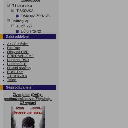
(3590/3590)
T i s k o v k a
TISKOVKA
TISKOVÁ ZPRÁVA
Tvůrci(72)
autoři(72)
tvůrci (72/72)
Další oddělení
AKCE měsíce
Blu-Ray
Filmy na DVD
PŘIPRAVUJEME
Hudebni DVD
Hudební CD
Ostatní nabídky
POŠETKY
T i s k o v k a
Tvůrci
Nejprodávanější
Život je boj (DVD) -
prodloužená verze (Fighting) -
CZ vydání