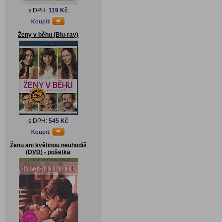
s DPH:
119 Kč
Ženy v běhu (Blu-ray)
s DPH:
545 Kč
Ženu ani květinou neuhodíš
(DVD) - pošetka