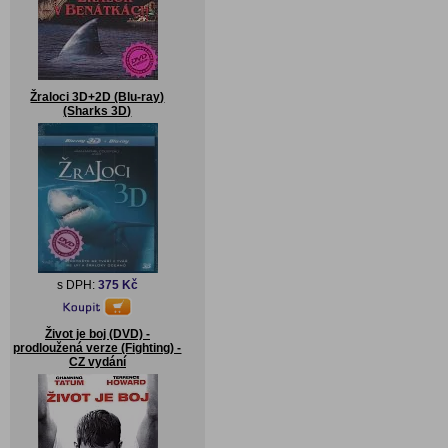
Žraloci 3D+2D (Blu-ray)
(Sharks 3D)
s DPH:
375 Kč
Život je boj (DVD) -
prodloužená verze (Fighting) -
CZ vydání