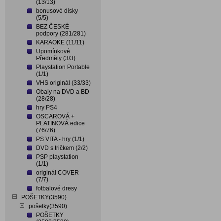
(13/13)
bonusové disky
(5/5)
BEZ ČESKÉ
podpory (281/281)
KARAOKE (11/11)
Upomínkové
Předměty (3/3)
Playstation Portable
(1/1)
VHS originál (33/33)
Obaly na DVD a BD
(28/28)
hry PS4
OSCAROVÁ +
PLATINOVÁ edice
(76/76)
PS VITA - hry (1/1)
DVD s tričkem (2/2)
PSP playstation
(1/1)
originál COVER
(7/7)
fotbalové dresy
POŠETKY(3590)
pošetky(3590)
POŠETKY