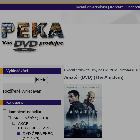
Rychlá objednávka
|
Kontakt
|
Obchodn
Úvodní stránka
»
Filmy na DVD
»
DVD filmy
»
AKČNÍ
Vyhledávání
Amatér (DVD) (The Amateur)
Hledat
Rozšířené vyhledávání
Kategorie
kompletní nabídka
AKCE měsíce(1219)
AKCE
ČERVENEC(1219)
DVD ČERVENEC
(579/579)