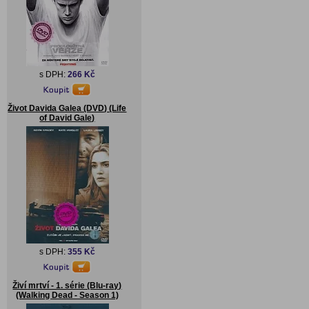
s DPH:
266 Kč
Život Davida Galea (DVD) (Life
of David Gale)
s DPH:
355 Kč
Živí mrtví - 1. série (Blu-ray)
(Walking Dead - Season 1)