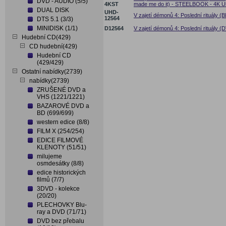
DVD - AUDIO (5/5)
4KST
made me do it) - STEELBOOK - 4K U
DUAL DISK
UHD-
V zajetí démonů 4: Poslední rituály (
12564
DTS 5.1 (3/3)
MINIDISK (1/1)
D12564
V zajetí démonů 4: Poslední rituály (D
Hudební CD(429)
CD hudební(429)
Hudební CD
(429/429)
Ostatní nabídky(2739)
nabídky(2739)
ZRUŠENÉ DVD a
VHS (1221/1221)
BAZAROVÉ DVD a
BD (699/699)
western edice (8/8)
FILM X (254/254)
EDICE FILMOVÉ
KLENOTY (51/51)
milujeme
osmdesátky (8/8)
edice historických
filmů (7/7)
3DVD - kolekce
(20/20)
PLECHOVKY Blu-
ray a DVD (71/71)
DVD bez přebalu