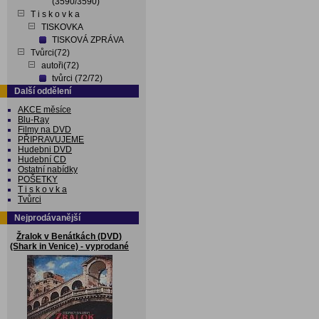
(3590/3590)
T i s k o v k a
TISKOVKA
TISKOVÁ ZPRÁVA
Tvůrci(72)
autoři(72)
tvůrci (72/72)
Další oddělení
AKCE měsíce
Blu-Ray
Filmy na DVD
PŘIPRAVUJEME
Hudebni DVD
Hudební CD
Ostatní nabídky
POŠETKY
T i s k o v k a
Tvůrci
Nejprodávanější
Žralok v Benátkách (DVD)
(Shark in Venice) - vyprodané