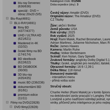
Katalogové číslo:
D12566
blu-ray červenec
Doba expedice (dny):
3
(636/636)
speciál - DVD +
Český název:
Amatér (DVD)
obraz 20x20 (5/5)
Originální název:
The Amateur (DVD)
Blu-Ray(4691)
CZ Titulky
BLU-RAY(4691)
Žánr:
akční / thriller
filmy BD
Země původu:
USA
(4377/4377)
Rok výroby:
2025
UHD / ULTRA HD
Rok vydání:
2025
(621/621)
Hrají:
Rami Malek, Rachel Brosnahan, Laurenc
Adrian Martinez, Julianne Nicholson, Marc R
Mastered in 4K
Režie:
James Hawes
(32/32)
Kamera:
Martin Ruhe
české filmy na BD
Hudba:
Volker Bertelmann
(174/174)
Scénář:
Ken Nolan, Gary Spinelli
BD steelbook
Zvukové formáty:
anglicky Dolby Digital 5.1
(622/622)
Titulky:
české, anglické pro neslyšící, italsk
BD DIGIBOOK
Obrazové formáty:
16:9 / 2,39:1
(30/30)
Délka filmu:
118 minut
Bonusový materiál:
3D blu-ray
- interaktivní menu
(435/435)
- přímá volba scén
music BD (236/236)
Stručný obsah:
dokumentární BD
(91/91)
Charlie Heller (Rami Malek) je v tomto špionáž
premium edice
na dekódování zpráv pracující v Langley. Pot
(11/11)
Londýně a jeho nadřízení odmítají jednat, v
Filmy na DVD(22828)
viníky, přičemž jeho inteligence je jeho nejle
DVD filmy(22828)