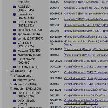
D08595
Annabelle 1 (DVD) (Annabelle) - CZ 
(538/538)
RODINNÝ
D09943
Annabelle 2: Zrození zla (DVD) (Annab
(1345/1345)
BD-10515
Annabelle 3 (Blu-ray) (Annabelle Co
romantický
(1625/1625)
D10515
Annabelle 3 (DVD) (Annabelle Come
SCI-FI / comics
D11550
Hřbitov domácích zvířat 1 (DVD) (Pe
(1851/1851)
speciály (143/143)
D11549
Hřbitov domácích zvířat 2 (DVD) (Pe
sportovní (16/16)
BD-11550
Hřbitov domácích zvířatek 1 (Blu-ray
seriály (2097/2097)
BD-10353-
Hřbitov domácích zvířatek 1 (UHD+BD
VÁLEČNÝ
4K
Blu-ray
(1225/1225)
BD-10453
Řbitov zviřátek (Blu-ray) (Pet Semata
western (352/352)
životopisný (84/84)
D10453
Řbitov zviřátek (DVD) (Pet Sematary
B O X / PACK
BD-08020
V zajetí démonů 1 (Blu-ray) (Conjurin
(962/962)
D08020D
V zajetí démonů 1 (DVD) (Conjuring) 
3D filmy (14/14)
PŘIPRAVUJEME
D08020
V zajetí démonů 1 (DVD) (Conjuring)
připravujeme
BD-09460
V zajetí démonů 2 (Blu-ray) (Conjurin
připravujeme
D09460
V zajetí démonů 2 (DVD) (Conjuring 2
Hudebni DVD(1899)
Hudebni DVD(1899)
BD-11175
V zajetí démonů 3: Na Ďáblův příkaz (
DVD - HUDEBNÍ
D11175
V zajetí démonů 3: Na Ďáblův příkaz 
(1879/1879)
BD-11175-
V zajetí démonů 3: Na Ďáblův příkaz
DVD - SINGL
4K
made me do it) - 4K Ultra HD
(22/22)
BD-11175-
V zajetí démonů 3: Na Ďáblův příkaz