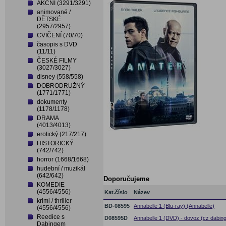
AKČNÍ (3291/3291)
animované /
DĚTSKÉ
(2957/2957)
CVIČENÍ (70/70)
časopis s DVD
(11/11)
ČESKÉ FILMY
(3027/3027)
disney (558/558)
DOBRODRUŽNÝ
(1771/1771)
dokumenty
(1178/1178)
DRAMA
(4013/4013)
erotický (217/217)
HISTORICKÝ
(742/742)
horror (1668/1668)
hudební / muzikál
(642/642)
Doporučujeme
KOMEDIE
(4556/4556)
Kat.číslo
Název
krimi / thriller
BD-08595
Annabelle 1 (Blu-ray) (Annabelle)
(4556/4556)
Reedice s
D08595D
Annabelle 1 (DVD) - dovoz (cz dabing
Dabingem