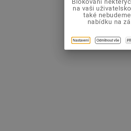
Blokování některýc
na vaši uživatels
také nebudeme
nabídku na zá
Nastavení
Odmítnout vše
Př