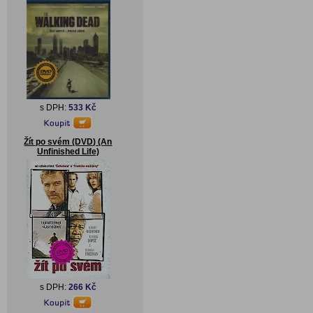
s DPH:
533 Kč
Žít po svém (DVD) (An
Unfinished Life)
s DPH:
266 Kč