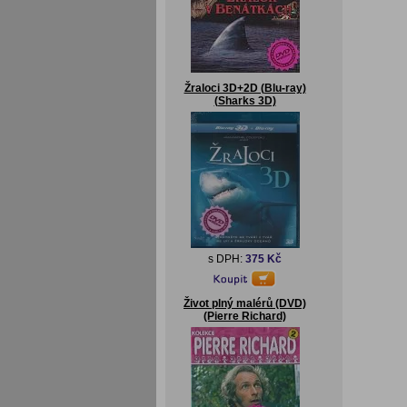
Žraloci 3D+2D (Blu-ray)
(Sharks 3D)
s DPH:
375 Kč
Život plný malérů (DVD)
(Pierre Richard)