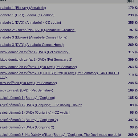
DPH
nabelle 1 (Blu-ray) (Annabelle)
179
nabelle 1 (DVD) - dovoz (cz dabing)
239
nabelle 1 (DVD) (Annabelle) - CZ vydání
355
nabelle 2: Zrození zla (DVD) (Annabelle: Creation)
197
nabelle 3 (Blu-ray) (Annabelle Comes Home)
395
nabelle 3 (DVD) (Annabelle Comes Home)
269
bitov domácích zvířat 1 (DVD) (Pet Sematary)
315
bitov domácích zvířat 2 (DVD) (Pet Sematary 2)
399
bitov domácích zvířatek 1 (Blu-ray) (Pet Sematary)
263
bitov domácích zvířatek 1 (UHD+BD) 2x(Blu-ray) (Pet Sematary) - 4K Ultra HD
719
u-ray
itov zviřátek (Blu-ray) (Pet Sematary)
248
itov zviřátek (DVD) (Pet Sematary)
169
zajetí démonů 1 (Blu-ray) (Conjuring)
185
zajetí démonů 1 (DVD) (Conjuring) - CZ dabing - dovoz
89
zajetí démonů 1 (DVD) (Conjuring) - CZ vydání
98
zajetí démonů 2 (Blu-ray) (Conjuring 2)
347
zajetí démonů 2 (DVD) (Conjuring 2)
98
zajetí démonů 3: Na Ďáblův příkaz (Blu-ray) (Conjuring: The Devil made me do it)
269