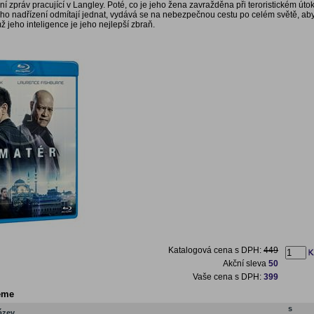
 zpráv pracující v Langley. Poté, co je jeho žena zavražděna při teroristickém úto
ho nadřízení odmítají jednat, vydává se na nebezpečnou cestu po celém světě, aby
mž jeho inteligence je jeho nejlepší zbraň.
Katalogová cena s DPH:
449
Akční sleva
50
Vaše cena s DPH:
399
eme
s
ázev