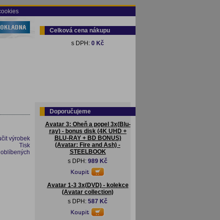
cookies
Celková cena nákupu
s DPH:
0 Kč
Doporučujeme
Avatar 3: Oheň a popel 3x(Blu-
ray) - bonus disk (4K UHD +
BLU-RAY + BD BONUS)
čit výrobek
(Avatar: Fire and Ash) -
Tisk
STEELBOOK
 oblíbených
s DPH:
989 Kč
Avatar 1-3 3x(DVD) - kolekce
(Avatar collection)
s DPH:
587 Kč