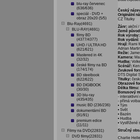
blu-ray červenec
(636/636)
Český náze
speciál - DVD +
Originální n
obraz 20x20 (5/5)
CZ Titulky
Blu-Ray(4691)
Žánr:
akční / 
BLU-RAY(4691)
Země původ
filmy BD
Rok výroby:
(4377/4377)
Rok vydání:
Hrají:
Rami Ma
UHD / ULTRA HD
Adrian Marti
(621/621)
Režie:
Jame
Mastered in 4K
Kamera:
Ma
(32/32)
Hudba:
Volk
české filmy na BD
Scénář:
Ken 
(174/174)
Zvukové fo
DTS Digital 
BD steelbook
Titulky:
české
(622/622)
Obrazové f
BD DIGIBOOK
Délka filmu:
(30/30)
Bonusový ma
3D blu-ray
- interaktivn
(435/435)
- přímá volb
music BD (236/236)
• Tým
• Svět
dokumentární BD
• Bazén
(91/91)
• Hudba
premium edice
• Vystřižené
(11/11)
Stručný obs
Filmy na DVD(22831)
DVD filmy(22831)
Charlie Helle