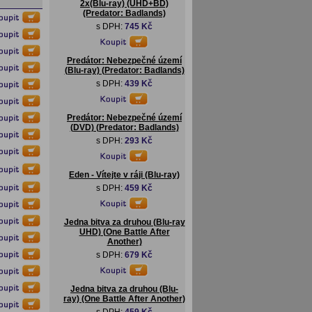
2x(Blu-ray) (UHD+BD)
(Predator: Badlands)
s DPH:
745 Kč
Predátor: Nebezpečné území
(Blu-ray) (Predator: Badlands)
s DPH:
439 Kč
Predátor: Nebezpečné území
(DVD) (Predator: Badlands)
s DPH:
293 Kč
Eden - Vítejte v ráji (Blu-ray)
s DPH:
459 Kč
Jedna bitva za druhou (Blu-ray
UHD) (One Battle After
Another)
s DPH:
679 Kč
Jedna bitva za druhou (Blu-
ray) (One Battle After Another)