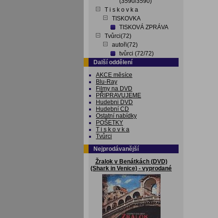
(3590/3590)
T i s k o v k a
TISKOVKA
TISKOVÁ ZPRÁVA
Tvůrci(72)
autoři(72)
tvůrci (72/72)
Další oddělení
AKCE měsíce
Blu-Ray
Filmy na DVD
PŘIPRAVUJEME
Hudebni DVD
Hudební CD
Ostatní nabídky
POŠETKY
T i s k o v k a
Tvůrci
Nejprodávanější
Žralok v Benátkách (DVD)
(Shark in Venice) - vyprodané