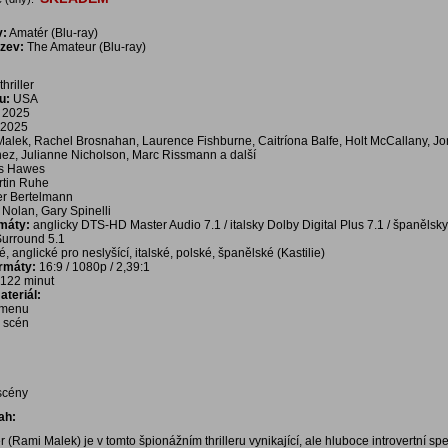
v:
Amatér (Blu-ray)
ázev:
The Amateur (Blu-ray)
thriller
u:
USA
2025
2025
lek, Rachel Brosnahan, Laurence Fishburne, Caitríona Balfe, Holt McCallany, Jo
nez, Julianne Nicholson, Marc Rissmann a další
s Hawes
rtin Ruhe
er Bertelmann
Nolan, Gary Spinelli
rmáty:
anglicky DTS-HD Master Audio 7.1 / italsky Dolby Digital Plus 7.1 / španělsky 
Surround 5.1
, anglické pro neslyšící, italské, polské, španělské (Kastilie)
ormáty:
16:9 / 1080p / 2,39:1
122 minut
teriál:
í menu
a scén
 scény
ah:
r (Rami Malek) je v tomto špionážním thrilleru vynikající, ale hluboce introvertní spe