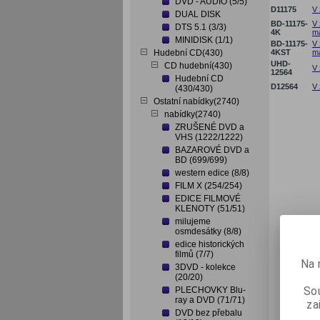
DVD - AUDIO (5/5)
D11175
V 
DUAL DISK
BD-11175-
V 
DTS 5.1 (3/3)
4K
ma
MINIDISK (1/1)
BD-11175-
V 
Hudební CD(430)
4KST
ma
UHD-
CD hudební(430)
V 
12564
Hudební CD
D12564
V 
(430/430)
Ostatní nabídky(2740)
nabídky(2740)
ZRUŠENÉ DVD a
VHS (1222/1222)
BAZAROVÉ DVD a
BD (699/699)
western edice (8/8)
FILM X (254/254)
EDICE FILMOVÉ
KLENOTY (51/51)
milujeme
osmdesátky (8/8)
edice historických
filmů (7/7)
Na 
3DVD - kolekce
(20/20)
Sou
PLECHOVKY Blu-
ray a DVD (71/71)
za
DVD bez přebalu