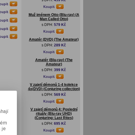
s DPH:
459 Kč
Muž jménem Otto (Blu-ray) (A
Man Called Otto)
s DPH:
579 Kč
Amatér (DVD) (The Amateur)
s DPH:
289 Kč
Amatér (Blu-ray) (The
Amateur)
s DPH:
399 Kč
V zajetí démonů 1-4 kolekce
4x(DVD) (Conjuring collection)
s DPH:
569 Kč
V zajetí démonů 4: Poslední
hají
rituály (Blu-ray UHD)
(Conjuring: Last Rites)
aném
s DPH:
695 Kč
 je