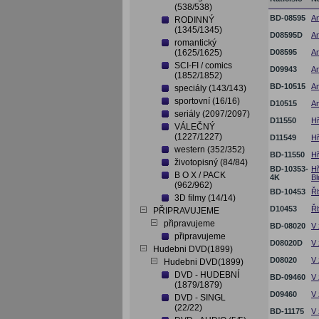
(538/538)
BD-08595
An
RODINNÝ
(1345/1345)
D08595D
An
romantický
(1625/1625)
D08595
An
SCI-FI / comics
D09943
An
(1852/1852)
BD-10515
An
speciály (143/143)
sportovní (16/16)
D10515
An
seriály (2097/2097)
D11550
Hř
VÁLEČNÝ
(1227/1227)
D11549
Hř
western (352/352)
BD-11550
Hř
životopisný (84/84)
BD-10353-
Hř
B O X / PACK
4K
Bl
(962/962)
BD-10453
Řb
3D filmy (14/14)
D10453
Řb
PŘIPRAVUJEME
připravujeme
BD-08020
V 
připravujeme
D08020D
V 
Hudebni DVD(1899)
D08020
V 
Hudebni DVD(1899)
DVD - HUDEBNÍ
BD-09460
V 
(1879/1879)
D09460
V 
DVD - SINGL
(22/22)
BD-11175
V 