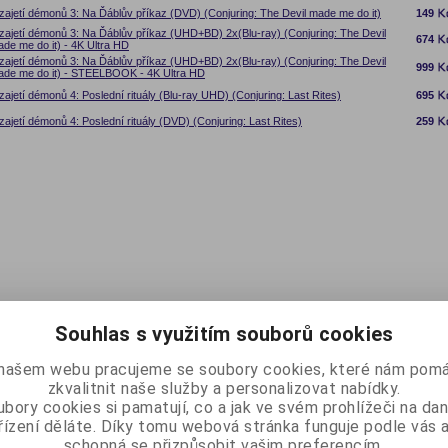
zajetí démonů 3: Na Ďáblův příkaz (DVD) (Conjuring: The Devil made me do it)
149
zajetí démonů 3: Na Ďáblův příkaz (UHD+BD) 2x(Blu-ray) (Conjuring: The Devil
674
de me do it) - 4K Ultra HD
zajetí démonů 3: Na Ďáblův příkaz (UHD+BD) 2x(Blu-ray) (Conjuring: The Devil
999
de me do it) - STEELBOOK - 4K Ultra HD
zajetí démonů 4: Poslední rituály (Blu-ray UHD) (Conjuring: Last Rites)
695
zajetí démonů 4: Poslední rituály (DVD) (Conjuring: Last Rites)
259
Souhlas s využitím souborů cookies
našem webu pracujeme se soubory cookies, které nám pomá
zkvalitnit naše služby a personalizovat nabídky.
bory cookies si pamatují, co a jak ve svém prohlížeči na d
řízení děláte. Díky tomu webová stránka funguje podle vás a
schopná se přizpůsobit vašim preferencím.