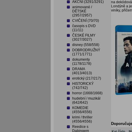
AKČNÍ (3291/3291)
na dekódování
Londýně a je
animované /
viníky, přiče
DĚTSKÉ
(2957/2957)
CVIČENÍ (70/70)
časopis s DVD
(11/11)
ČESKÉ FILMY
(3027/3027)
disney (558/558)
DOBRODRUŽNÝ
(1771/1771)
dokumenty
(1178/1178)
DRAMA
(4013/4013)
erotický (217/217)
HISTORICKÝ
(742/742)
horror (1668/1668)
hudební / muzikál
(642/642)
KOMEDIE
(4556/4556)
krimi / thriller
(4556/4556)
Doporučuj
Reedice s
Dabingem
Kat.číslo
N