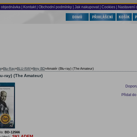
 objednávka
|
Kontakt
|
Obchodní podmínky
|
Jak nakupovat
| Cookies
| Nastavení 
a
»
Blu-Ray
»
BLU-RAY
»
filmy BD
»
Amatér (Blu-ray) (The Amateur)
u-ray) (The Amateur)
Doporu
Přidat do
lo:
BD-12566
SKLADEM
 (dny):