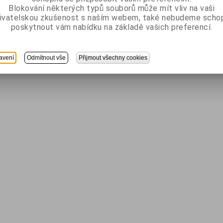
Blokování některých typů souborů může mít vliv na vaši
ivatelskou zkušenost s naším webem, také nebudeme scho
poskytnout vám nabídku na základě vašich preferencí.
avení
Odmítnout vše
Přijmout všechny cookies