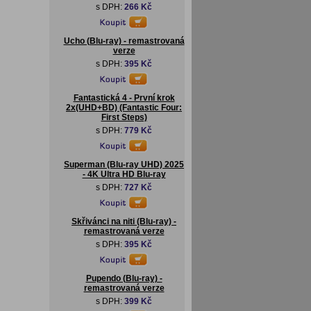
s DPH:
266 Kč
Ucho (Blu-ray) - remastrovaná
verze
s DPH:
395 Kč
Fantastická 4 - První krok
2x(UHD+BD) (Fantastic Four:
First Steps)
s DPH:
779 Kč
Superman (Blu-ray UHD) 2025
- 4K Ultra HD Blu-ray
s DPH:
727 Kč
Skřivánci na niti (Blu-ray) -
remastrovaná verze
s DPH:
395 Kč
Pupendo (Blu-ray) -
remastrovaná verze
s DPH:
399 Kč