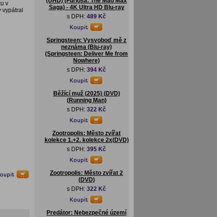
(UHD) (Furiosa: The Mad Max
ku v
Saga) - 4K Ultra HD Blu-ray
 vypátral
s DPH:
489 Kč
Springsteen: Vysvoboď mě z
neznáma (Blu-ray)
(Springsteen: Deliver Me from
Nowhere)
s DPH:
394 Kč
Běžící muž (2025) (DVD)
(Running Man)
s DPH:
322 Kč
Zootropolis: Město zvířat
kolekce 1.+2. kolekce 2x(DVD)
s DPH:
395 Kč
Zootropolis: Město zvířat 2
(DVD)
s DPH:
322 Kč
Predátor: Nebezpečné území