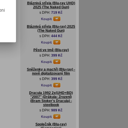
Bláznivá střela (Blu-ray UHD)
2025 (The Naked Gun)
pni
s DPH:
719 Kč
Bláznivá střela (Blu-ray) 2025
(The Naked Gun)
s DPH:
444 Kč
Pěsti ve tmě (Blu-ray)
s DPH:
399 Kč
Sněženky a machři (Blu-ray) -
nově digitalizovaný film
s DPH:
399 Kč
Dracula 1992 2x(UHD+BD)
"2007" (Drákula: Zrození)
(Bram Stoker's Dracula) -
steelbook
s DPH:
989 Kč
Společník (Blu-ray)