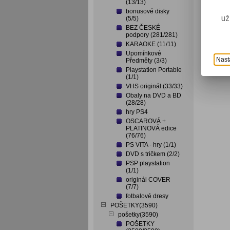
(13/13)
bonusové disky
už
(5/5)
BEZ ČESKÉ
podpory (281/281)
KARAOKE (11/11)
Upomínkové
Nast
Předměty (3/3)
Playstation Portable
(1/1)
VHS originál (33/33)
Obaly na DVD a BD
(28/28)
hry PS4
OSCAROVÁ +
PLATINOVÁ edice
(76/76)
PS VITA - hry (1/1)
DVD s tričkem (2/2)
PSP playstation
(1/1)
originál COVER
(7/7)
fotbalové dresy
POŠETKY(3590)
pošetky(3590)
POŠETKY