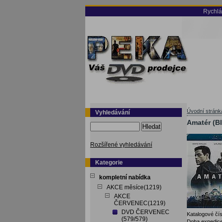
Rychlá
Úvodní stránk
Vyhledávání
Amatér (Bl
Hledat
Rozšířené vyhledávání
Kategorie
kompletní nabídka
AKCE měsíce(1219)
AKCE
ČERVENEC(1219)
DVD ČERVENEC
Katalogové čís
(579/579)
Doba expedice