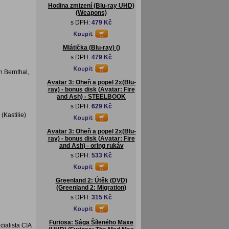
Hodina zmizení (Blu-ray UHD)
(Weapons)
s DPH:
479 Kč
Mlátička (Blu-ray) ()
s DPH:
479 Kč
n Bernthal,
Avatar 3: Oheň a popel 2x(Blu-
ray) - bonus disk (Avatar: Fire
and Ash) - STEELBOOK
s DPH:
629 Kč
(Kastilie)
Avatar 3: Oheň a popel 2x(Blu-
ray) - bonus disk (Avatar: Fire
and Ash) - oring rukáv
s DPH:
533 Kč
Greenland 2: Útěk (DVD)
(Greenland 2: Migration)
s DPH:
315 Kč
Furiosa: Sága Šíleného Maxe
cialista CIA