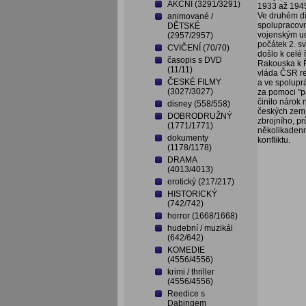
AKČNÍ (3291/3291)
1933 až 194
Ve druhém dí
animované /
spolupracovn
DĚTSKÉ
vojenským ud
(2957/2957)
počátek 2. s
CVIČENÍ (70/70)
došlo k celé
časopis s DVD
Rakouska k Ří
(11/11)
vláda ČSR re
ČESKÉ FILMY
a ve spoluprá
(3027/3027)
za pomoci "pá
činilo nárok
disney (558/558)
českých zemí
DOBRODRUŽNÝ
zbrojního, pr
(1771/1771)
několikadenn
dokumenty
konfliktu.
(1178/1178)
DRAMA
(4013/4013)
erotický (217/217)
HISTORICKÝ
(742/742)
horror (1668/1668)
hudební / muzikál
(642/642)
KOMEDIE
(4556/4556)
krimi / thriller
(4556/4556)
Reedice s
Dabingem