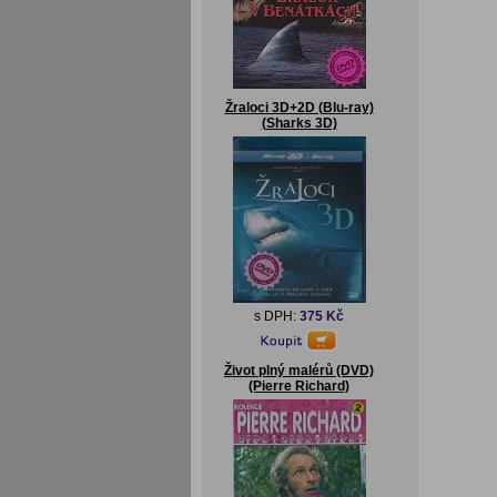
Žraloci 3D+2D (Blu-ray)
(Sharks 3D)
s DPH:
375 Kč
Život plný malérů (DVD)
(Pierre Richard)