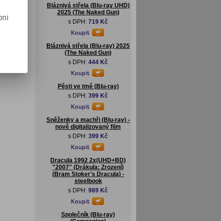
Bláznivá střela (Blu-ray UHD)
2025 (The Naked Gun)
pni
s DPH:
719 Kč
Bláznivá střela (Blu-ray) 2025
(The Naked Gun)
s DPH:
444 Kč
Pěsti ve tmě (Blu-ray)
s DPH:
399 Kč
Sněženky a machři (Blu-ray) -
nově digitalizovaný film
s DPH:
399 Kč
Dracula 1992 2x(UHD+BD)
"2007" (Drákula: Zrození)
(Bram Stoker's Dracula) -
steelbook
s DPH:
989 Kč
Společník (Blu-ray)