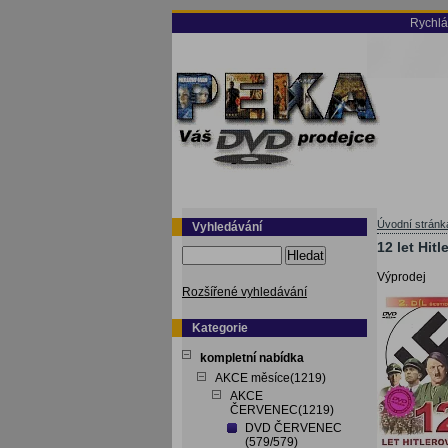
Rychlá
Úvodní stránk
Vyhledávání
12 let Hitl
Hledat
Výprodej
Rozšířené vyhledávání
Kategorie
kompletní nabídka
AKCE měsíce(1219)
AKCE
ČERVENEC(1219)
DVD ČERVENEC
(579/579)