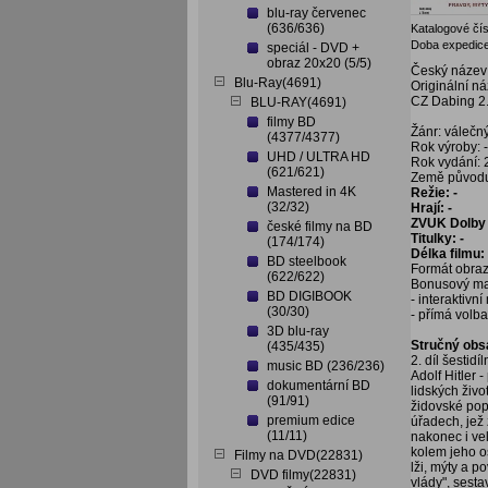
blu-ray červenec
(636/636)
Katalogové čís
Doba expedice
speciál - DVD +
obraz 20x20 (5/5)
Český název: 
Blu-Ray(4691)
Originální n
CZ Dabing 2
BLU-RAY(4691)
filmy BD
Žánr: válečn
(4377/4377)
Rok výroby: -
UHD / ULTRA HD
Rok vydání:
(621/621)
Země původ
Mastered in 4K
Režie: -
(32/32)
Hrají: -
ZVUK Dolby 
české filmy na BD
Titulky: -
(174/174)
Délka filmu:
BD steelbook
Formát obraz
(622/622)
Bonusový mat
BD DIGIBOOK
- interaktivn
(30/30)
- přímá volb
3D blu-ray
Stručný obs
(435/435)
2. díl šestidí
music BD (236/236)
Adolf Hitler 
dokumentární BD
lidských živo
(91/91)
židovské pop
premium edice
úřadech, jež 
(11/11)
nakonec i vel
kolem jeho os
Filmy na DVD(22831)
lži, mýty a p
DVD filmy(22831)
vlády", sest