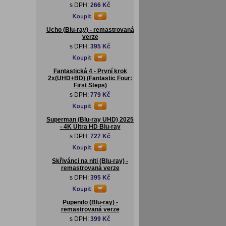
s DPH:
266 Kč
Ucho (Blu-ray) - remastrovaná
verze
s DPH:
395 Kč
Fantastická 4 - První krok
2x(UHD+BD) (Fantastic Four:
First Steps)
s DPH:
779 Kč
Superman (Blu-ray UHD) 2025
- 4K Ultra HD Blu-ray
s DPH:
727 Kč
Skřivánci na niti (Blu-ray) -
remastrovaná verze
s DPH:
395 Kč
Pupendo (Blu-ray) -
remastrovaná verze
s DPH:
399 Kč