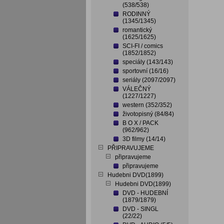
(538/538)
RODINNÝ
(1345/1345)
romantický
(1625/1625)
SCI-FI / comics
(1852/1852)
speciály (143/143)
sportovní (16/16)
seriály (2097/2097)
VÁLEČNÝ
(1227/1227)
western (352/352)
životopisný (84/84)
B O X / PACK
(962/962)
3D filmy (14/14)
PŘIPRAVUJEME
připravujeme
připravujeme
Hudebni DVD(1899)
Hudebni DVD(1899)
DVD - HUDEBNÍ
(1879/1879)
DVD - SINGL
(22/22)