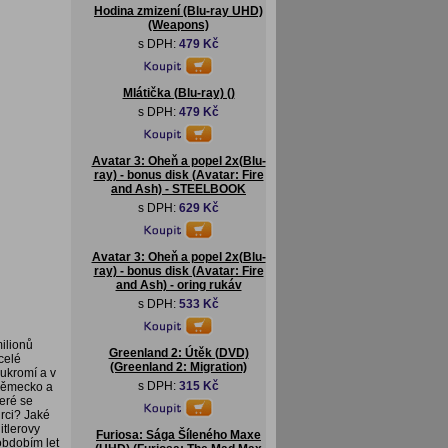
Hodina zmizení (Blu-ray UHD)
(Weapons)
s DPH:
479 Kč
Mlátička (Blu-ray) ()
s DPH:
479 Kč
Avatar 3: Oheň a popel 2x(Blu-
ray) - bonus disk (Avatar: Fire
and Ash) - STEELBOOK
s DPH:
629 Kč
Avatar 3: Oheň a popel 2x(Blu-
ray) - bonus disk (Avatar: Fire
and Ash) - oring rukáv
s DPH:
533 Kč
milionů
Greenland 2: Útěk (DVD)
celé
(Greenland 2: Migration)
ukromí a v
s DPH:
315 Kč
 Německo a
teré se
ůrci? Jaké
itlerovy
Furiosa: Sága Šíleného Maxe
obdobím let