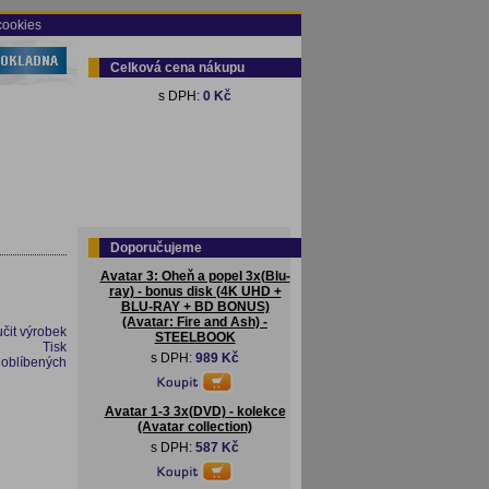
cookies
Celková cena nákupu
s DPH:
0 Kč
Doporučujeme
Avatar 3: Oheň a popel 3x(Blu-
ray) - bonus disk (4K UHD +
BLU-RAY + BD BONUS)
(Avatar: Fire and Ash) -
čit výrobek
STEELBOOK
Tisk
s DPH:
989 Kč
 oblíbených
Avatar 1-3 3x(DVD) - kolekce
(Avatar collection)
s DPH:
587 Kč