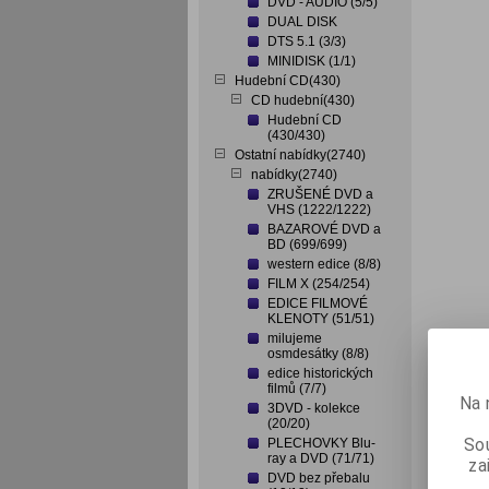
DVD - AUDIO (5/5)
DUAL DISK
DTS 5.1 (3/3)
MINIDISK (1/1)
Hudební CD(430)
CD hudební(430)
Hudební CD
(430/430)
Ostatní nabídky(2740)
nabídky(2740)
ZRUŠENÉ DVD a
VHS (1222/1222)
BAZAROVÉ DVD a
BD (699/699)
western edice (8/8)
FILM X (254/254)
EDICE FILMOVÉ
KLENOTY (51/51)
milujeme
osmdesátky (8/8)
edice historických
filmů (7/7)
Na 
3DVD - kolekce
(20/20)
Sou
PLECHOVKY Blu-
ray a DVD (71/71)
za
DVD bez přebalu