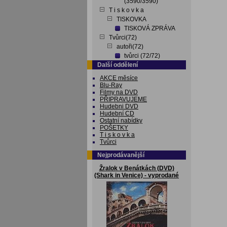
(3590/3590)
T i s k o v k a
TISKOVKA
TISKOVÁ ZPRÁVA
Tvůrci(72)
autoři(72)
tvůrci (72/72)
Další oddělení
AKCE měsíce
Blu-Ray
Filmy na DVD
PŘIPRAVUJEME
Hudebni DVD
Hudební CD
Ostatní nabídky
POŠETKY
T i s k o v k a
Tvůrci
Nejprodávanější
Žralok v Benátkách (DVD)
(Shark in Venice) - vyprodané