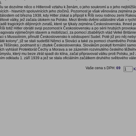
5.
lu se dozvíme něco o Hitlerově vztahu k ženám, o jeho soukromí a o jeho nejbližší
ících - hlavních spoluvinících jeho zločinů. Pozornost je však věnována zejména po
álostem od března 1938, kdy Hitler získal a připojil k Říši svou rodnou zemi Rako
větové války, jež začala útokem na Polsko. Mezi těmito dvěmi událostmi však v rych
 řadě tragických dějinných zvratů, které se týkaly zejména Československa. Ihned p
ši totiž Hitler obrátil svoji pozornost k Československu a po sérii hrubých provokac
agovala výjimečným stavem a mobilizací, za pomocí zbabělých vlád Velké Británie
ci s Mussolinim, přinutil Československo k odstoupení Sudet. Poté již pro něj neby
té kolony", jíž se stali sudetští Němci a Slováci a také za pomoci chamtivého Polska
 na Těšínsko, podmanit si i zbytek Československa. Slovákům poskytl formální samos
ch vyhlásil Protektorát Čechy a Morava a se zázemím rozvinutého českého těžké
ůmyslu, který mu beze ztrát spadl do klína, začal připravovat válku proti Polsku, jež
ím odkladu 1. září 1939 a jež se stala oficiálním začátkem druhého světového vá
Vaše cena s DPH:
69