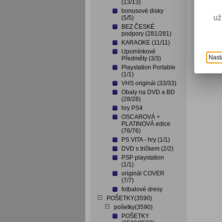
(13/13)
bonusové disky
už
(5/5)
BEZ ČESKÉ
podpory (281/281)
KARAOKE (11/11)
Upomínkové
Nast
Předměty (3/3)
Playstation Portable
(1/1)
VHS originál (33/33)
Obaly na DVD a BD
(28/28)
hry PS4
OSCAROVÁ +
PLATINOVÁ edice
(76/76)
PS VITA - hry (1/1)
DVD s tričkem (2/2)
PSP playstation
(1/1)
originál COVER
(7/7)
fotbalové dresy
POŠETKY(3590)
pošetky(3590)
POŠETKY