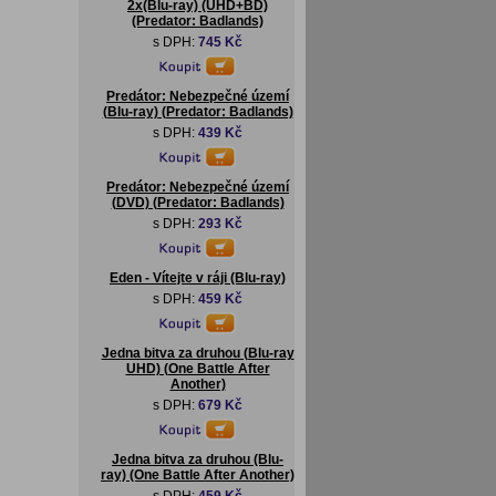
2x(Blu-ray) (UHD+BD)
(Predator: Badlands)
s DPH:
745 Kč
Predátor: Nebezpečné území
(Blu-ray) (Predator: Badlands)
s DPH:
439 Kč
Predátor: Nebezpečné území
(DVD) (Predator: Badlands)
s DPH:
293 Kč
Eden - Vítejte v ráji (Blu-ray)
s DPH:
459 Kč
Jedna bitva za druhou (Blu-ray
UHD) (One Battle After
Another)
s DPH:
679 Kč
Jedna bitva za druhou (Blu-
ray) (One Battle After Another)