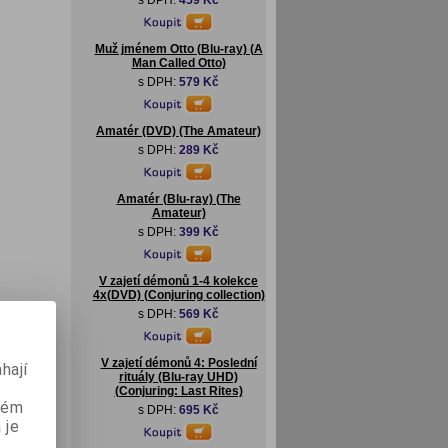
s DPH:
459 Kč
Muž jménem Otto (Blu-ray) (A
Man Called Otto)
s DPH:
579 Kč
Amatér (DVD) (The Amateur)
s DPH:
289 Kč
Amatér (Blu-ray) (The
Amateur)
s DPH:
399 Kč
V zajetí démonů 1-4 kolekce
4x(DVD) (Conjuring collection)
s DPH:
569 Kč
V zajetí démonů 4: Poslední
hají
rituály (Blu-ray UHD)
(Conjuring: Last Rites)
aném
s DPH:
695 Kč
 je