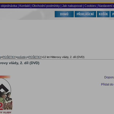
 objednávka
|
Kontakt
|
Obchodní podmínky
|
Jak nakupovat
| Cookies
| Nastavení 
a
»
POŠETKY
»
pošetky
»
POŠETKY
»
12 let Hitlerovy vlády, 2. díl (DVD)
erovy vlády, 2. díl (DVD)
Doporu
Přidat do