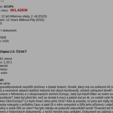
lo:
0272PS
SKLADEM
 (dny):
12 let Hitlerovy vlády, 2. díl (DVD)
ázev: 12 Years Without Pity (DVD)
.0
ý / dokument
 2009
u: USA
Digital 2.0: ČESKÝ
61 minut
u: 1,33:1
eriál:
í menu
a scén
ah:
lné série.
- pravděpodobně největší zločinec v lidské historii, člověk, který má na svědomí 40 
tů a nesmírné utrpení dalších milionů lidí všech kontinentů, včetně vyhlazení téměř 
ulace v Německu a v okupovaných zemích Evropy. Jaký byl Adolf Hitler ve svém so
zastával? Jaký byl před tím, než se dostal k moci a jakým byl po té, co ovládl celé
kou část Evropy? Co bylo hnací silou jeho činů? Kde je pravda, co jsou jen mýty, k
oby nakupily v průběhu času a jaké lži o něm vymysleli a šířili jeho příznivci i odp
ověry o sobě šířil on sám? Na tyto otázky se pokouší odpovědět seriál "Dvanáct let H
avený z historických dokumentů, z nichž mnohé jsou unikátní. Dokument se zabývá 