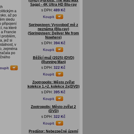
(UHD) (Furiosa: The Mad Max
Saga) - 4K Ultra HD Blu-ray
ch
s DPH:
489 Kč
litickým a
usko, až po
lém sledu
o připojení
Springsteen: Vysvoboď mě z
í, na které
neznáma (Blu-ray)
 a Francie
(Springsteen: Deliver Me from
l problém,
Nowhere)
, jež si
s DPH:
394 Kč
tatnost, v
ho, zejména
 začala po
lečného
Běžící muž (2025) (DVD)
(Running Man)
s DPH:
322 Kč
Zootropolis: Město zvířat
kolekce 1.+2. kolekce 2x(DVD)
s DPH:
395 Kč
Zootropolis: Město zvířat 2
(DVD)
s DPH:
322 Kč
Predátor: Nebezpečné území