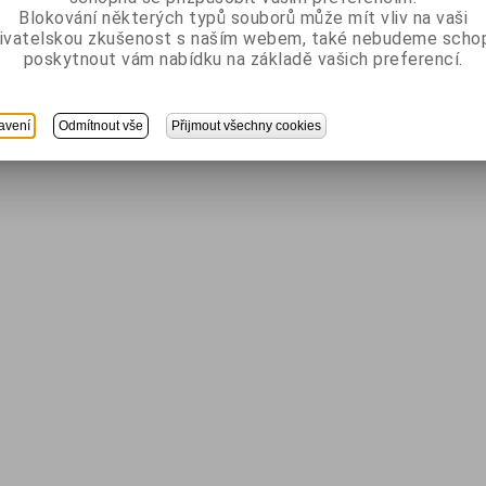
Blokování některých typů souborů může mít vliv na vaši
ivatelskou zkušenost s naším webem, také nebudeme scho
poskytnout vám nabídku na základě vašich preferencí.
avení
Odmítnout vše
Přijmout všechny cookies