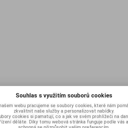
Souhlas s využitím souborů cookies
našem webu pracujeme se soubory cookies, které nám pomá
zkvalitnit naše služby a personalizovat nabídky.
bory cookies si pamatují, co a jak ve svém prohlížeči na d
řízení děláte. Díky tomu webová stránka funguje podle vás a
schopná se přizpůsobit vašim preferencím.