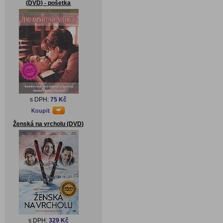
(DVD) - pošetka
s DPH:
75 Kč
Ženská na vrcholu (DVD)
s DPH:
329 Kč