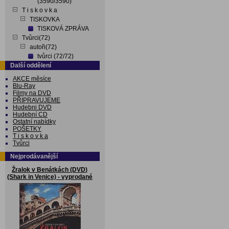
(3590/3590)
T i s k o v k a
TISKOVKA
TISKOVÁ ZPRÁVA
Tvůrci(72)
autoři(72)
tvůrci (72/72)
Další oddělení
AKCE měsíce
Blu-Ray
Filmy na DVD
PŘIPRAVUJEME
Hudebni DVD
Hudební CD
Ostatní nabídky
POŠETKY
T i s k o v k a
Tvůrci
Nejprodávanější
Žralok v Benátkách (DVD)
(Shark in Venice) - vyprodané