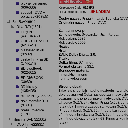
blu-ray červenec
(636/636)
Katalogové číslo:
0283PS
SKLADEM
Doba expedice (dny):
speciál - DVD +
obraz 20x20 (5/5)
Český název:
Pingu 4 - a rybí flétnička (DVD
Blu-Ray(4691)
Originální název:
Pingu (DVD)
BLU-RAY(4691)
Žánr: animovaný
filmy BD
Země původu: Švýcarsko / Jižní Korea,
(4377/4377)
Rok vydání: 1986
UHD / ULTRA HD
Rok výroby: 2009
(621/621)
Režie: -
Mastered in 4K
Hrají: -
(32/32)
ZVUK Dolby Digital 2.0: -
Titulky: -
české filmy na BD
Délka filmu:
97 minut
(174/174)
Formát obrazu:
1,33:1
BD steelbook
Bonusový materiál:
(622/622)
- interaktivní menu
BD DIGIBOOK
- přímá volba scén
(30/30)
Stručný obsah:
3D blu-ray
Také jste si oblíbili malého nezbedu - tučň
(435/435)
skvělou zprávu! Čeká nás opět zajímavý výlet
music BD (236/236)
seznámíme s jeho zajímavými obyvateli. DVD 
dokumentární BD
a hadice (5:27), 54. Hrnčíř Pingu (5:27), 55
(91/91)
(5:27), 57. Pingu a zásady sáňkování (5:27), 
premium edice
Pingův a dárek (5:27), 61. Pingu a kašírování 
(11/11)
64. Pingu a hračkářství (5:27), 65. Pingu a 
67. Pingu obvazuje (5:27), 68. Pingu a rybí fl
Filmy na DVD(22831)
(5:27)
DVD filmy(22831)