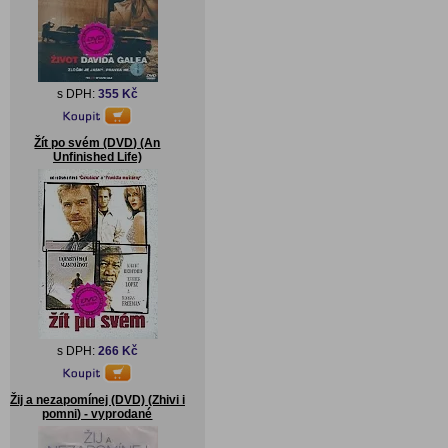
s DPH:
355 Kč
Žít po svém (DVD) (An
Unfinished Life)
s DPH:
266 Kč
Žij a nezapomínej (DVD) (Zhivi i
pomni) - vyprodané