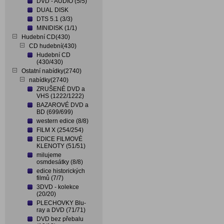
DVD - AUDIO (5/5)
DUAL DISK
DTS 5.1 (3/3)
MINIDISK (1/1)
Hudební CD(430)
CD hudební(430)
Hudební CD
(430/430)
Ostatní nabídky(2740)
nabídky(2740)
ZRUŠENÉ DVD a
VHS (1222/1222)
BAZAROVÉ DVD a
BD (699/699)
western edice (8/8)
FILM X (254/254)
EDICE FILMOVÉ
KLENOTY (51/51)
milujeme
osmdesátky (8/8)
edice historických
filmů (7/7)
3DVD - kolekce
(20/20)
PLECHOVKY Blu-
ray a DVD (71/71)
DVD bez přebalu