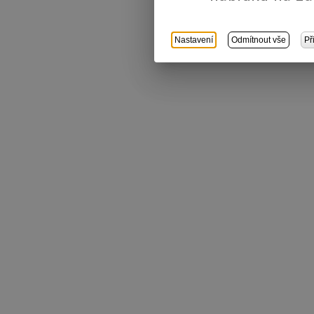
Nastavení
Odmítnout vše
Př