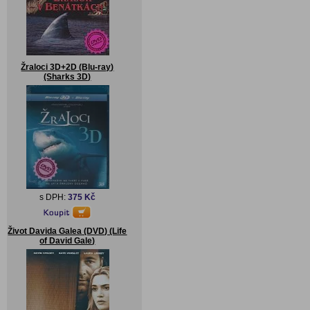
Žraloci 3D+2D (Blu-ray)
(Sharks 3D)
s DPH:
375 Kč
Život Davida Galea (DVD) (Life
of David Gale)