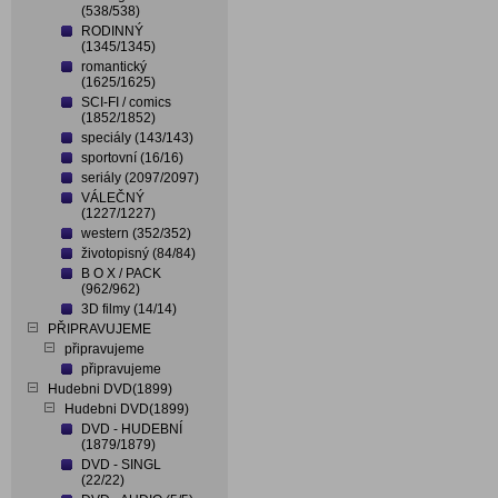
(538/538)
RODINNÝ
(1345/1345)
romantický
(1625/1625)
SCI-FI / comics
(1852/1852)
speciály (143/143)
sportovní (16/16)
seriály (2097/2097)
VÁLEČNÝ
(1227/1227)
western (352/352)
životopisný (84/84)
B O X / PACK
(962/962)
3D filmy (14/14)
PŘIPRAVUJEME
připravujeme
připravujeme
Hudebni DVD(1899)
Hudebni DVD(1899)
DVD - HUDEBNÍ
(1879/1879)
DVD - SINGL
(22/22)