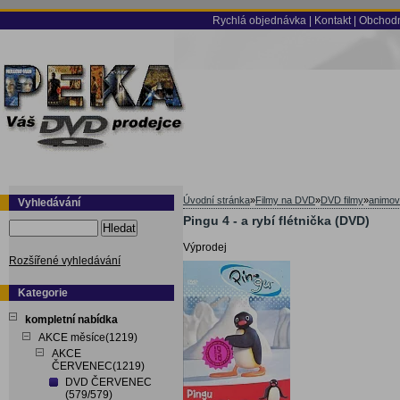
Rychlá objednávka
|
Kontakt
|
Obchodn
Úvodní stránka
»
Filmy na DVD
»
DVD filmy
»
animov
Vyhledávání
Pingu 4 - a rybí flétnička (DVD)
Hledat
Výprodej
Rozšířené vyhledávání
Kategorie
kompletní nabídka
AKCE měsíce(1219)
AKCE
ČERVENEC(1219)
DVD ČERVENEC
(579/579)