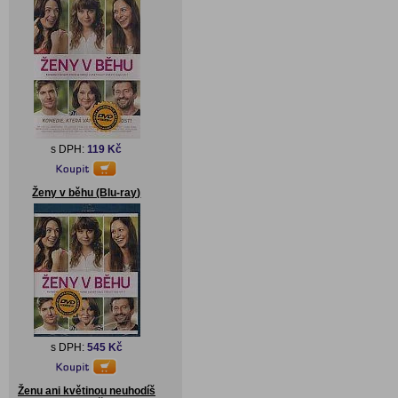
s DPH:
119 Kč
Ženy v běhu (Blu-ray)
s DPH:
545 Kč
Ženu ani květinou neuhodíš