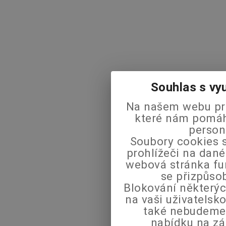
Souhlas s vy
Na našem webu pra
které nám pomáha
person
Soubory cookies s
prohlížeči na dané
webová stránka fu
se přizpůso
Blokování některýc
na vaši uživatels
také nebudeme
nabídku na zá