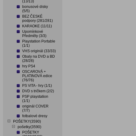
(13/13)
bonusové disky
(5/5)
BEZ ČESKÉ
podpory (281/281)
KARAOKE (11/11)
Upomínkové
Předměty (3/3)
Playstation Portable
(1/1)
VHS originál (33/33)
Obaly na DVD a BD
(28/28)
hry PS4
OSCAROVÁ +
PLATINOVÁ edice
(76/76)
PS VITA - hry (1/1)
DVD s tričkem (2/2)
PSP playstation
(1/1)
originál COVER
(7/7)
fotbalové dresy
POŠETKY(3590)
pošetky(3590)
POŠETKY