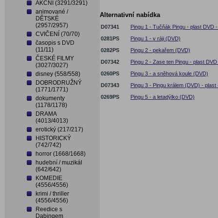
AKČNÍ (3291/3291)
animované /
Alternativní nabídka
DĚTSKÉ
(2957/2957)
D07341
Pingu 1 - Tučňák Pingu - plast DVD -
CVIČENÍ (70/70)
0281PS
Pingu 1 - v ráji (DVD)
časopis s DVD
(11/11)
0282PS
Pingu 2 - pekařem (DVD)
ČESKÉ FILMY
D07342
Pingu 2 - Zase ten Pingu - plast DVD
(3027/3027)
disney (558/558)
0260PS
Pingu 3 - a sněhová koule (DVD)
DOBRODRUŽNÝ
D07343
Pingu 3 - Pingu králem (DVD) - plast 
(1771/1771)
0269PS
Pingu 5 - a letadýlko (DVD)
dokumenty
(1178/1178)
DRAMA
(4013/4013)
erotický (217/217)
HISTORICKÝ
(742/742)
horror (1668/1668)
hudební / muzikál
(642/642)
KOMEDIE
(4556/4556)
krimi / thriller
(4556/4556)
Reedice s
Dabingem