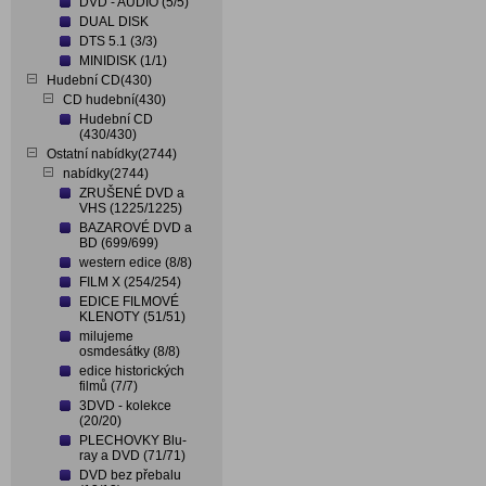
DVD - AUDIO (5/5)
DUAL DISK
DTS 5.1 (3/3)
MINIDISK (1/1)
Hudební CD(430)
CD hudební(430)
Hudební CD
(430/430)
Ostatní nabídky(2744)
nabídky(2744)
ZRUŠENÉ DVD a
VHS (1225/1225)
BAZAROVÉ DVD a
BD (699/699)
western edice (8/8)
FILM X (254/254)
EDICE FILMOVÉ
KLENOTY (51/51)
milujeme
osmdesátky (8/8)
edice historických
filmů (7/7)
3DVD - kolekce
(20/20)
PLECHOVKY Blu-
ray a DVD (71/71)
DVD bez přebalu