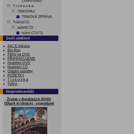
(3590/3590)
T i s k o v k a
TISKOVKA
TISKOVÁ ZPRÁVA
Tvůrci(72)
autoři(72)
tvůrci (72/72)
Další oddělení
AKCE měsíce
Blu-Ray
Filmy na DVD
PŘIPRAVUJEME
Hudebni DVD
Hudební CD
Ostatní nabídky
POŠETKY
T i s k o v k a
Tvůrci
Nejprodávanější
Žralok v Benátkách (DVD)
(Shark in Venice) - vyprodané