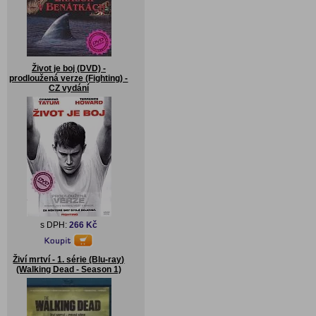
Život je boj (DVD) -
prodloužená verze (Fighting) -
CZ vydání
s DPH:
266 Kč
Živí mrtví - 1. série (Blu-ray)
(Walking Dead - Season 1)