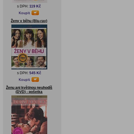
s DPH:
119 Kč
Ženy v běhu (Blu-ray)
s DPH:
545 Kč
Ženu ani květinou neuhodíš
(DVD) - pošetka