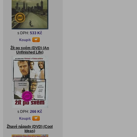
s DPH:
533 Kč
Žít po svém (DVD) (An
Unfinished Life)
s DPH:
266 Kč
Žhavé nápady (DVD) (Cool
Ideas)