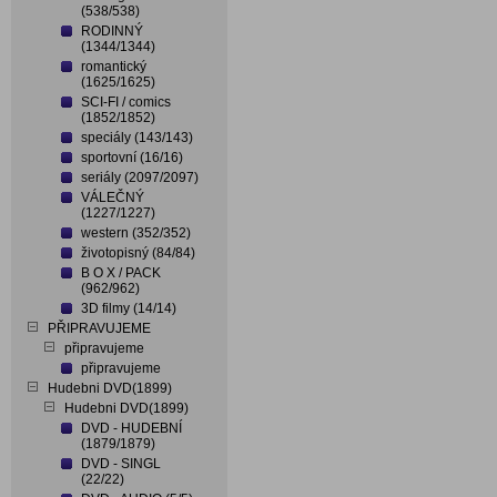
(538/538)
RODINNÝ
(1344/1344)
romantický
(1625/1625)
SCI-FI / comics
(1852/1852)
speciály (143/143)
sportovní (16/16)
seriály (2097/2097)
VÁLEČNÝ
(1227/1227)
western (352/352)
životopisný (84/84)
B O X / PACK
(962/962)
3D filmy (14/14)
PŘIPRAVUJEME
připravujeme
připravujeme
Hudebni DVD(1899)
Hudebni DVD(1899)
DVD - HUDEBNÍ
(1879/1879)
DVD - SINGL
(22/22)