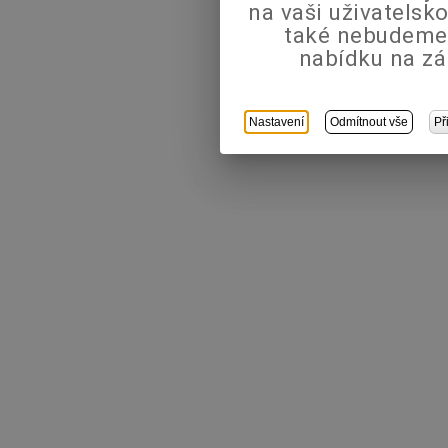
na vaši uživatels
také nebudeme
nabídku na zá
Nastavení
Odmítnout vše
Př