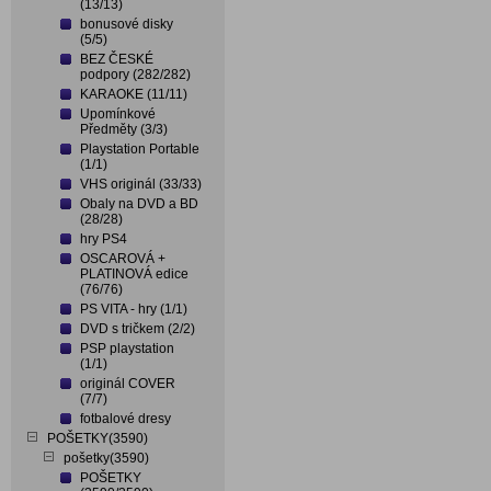
(13/13)
bonusové disky
(5/5)
BEZ ČESKÉ
podpory (282/282)
KARAOKE (11/11)
Upomínkové
Předměty (3/3)
Playstation Portable
(1/1)
VHS originál (33/33)
Obaly na DVD a BD
(28/28)
hry PS4
OSCAROVÁ +
PLATINOVÁ edice
(76/76)
PS VITA - hry (1/1)
DVD s tričkem (2/2)
PSP playstation
(1/1)
originál COVER
(7/7)
fotbalové dresy
POŠETKY(3590)
pošetky(3590)
POŠETKY