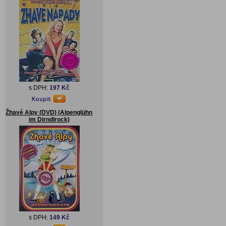
s DPH:
197 Kč
Žhavé Alpy (DVD) (Alpenglühn
im Dirndlrock)
s DPH:
149 Kč