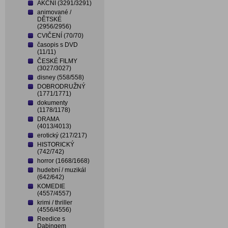
AKČNÍ (3291/3291)
animované /
DĚTSKÉ
(2956/2956)
CVIČENÍ (70/70)
časopis s DVD
(11/11)
ČESKÉ FILMY
(3027/3027)
disney (558/558)
DOBRODRUŽNÝ
(1771/1771)
dokumenty
(1178/1178)
DRAMA
(4013/4013)
erotický (217/217)
HISTORICKÝ
(742/742)
horror (1668/1668)
hudební / muzikál
(642/642)
KOMEDIE
(4557/4557)
krimi / thriller
(4556/4556)
Reedice s
Dabingem