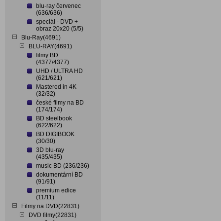
blu-ray červenec
(636/636)
speciál - DVD +
obraz 20x20 (5/5)
Blu-Ray(4691)
BLU-RAY(4691)
filmy BD
(4377/4377)
UHD / ULTRA HD
(621/621)
Mastered in 4K
(32/32)
české filmy na BD
(174/174)
BD steelbook
(622/622)
BD DIGIBOOK
(30/30)
3D blu-ray
(435/435)
music BD (236/236)
dokumentární BD
(91/91)
premium edice
(11/11)
Filmy na DVD(22831)
DVD filmy(22831)