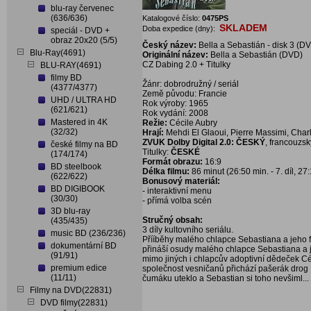
blu-ray červenec
(636/636)
Katalogové číslo:
0475PS
SKLADEM
Doba expedice (dny):
speciál - DVD +
obraz 20x20 (5/5)
Český název:
Bella a Sebastián - disk 3 (D
Blu-Ray(4691)
Originální název:
Bella a Sebastián (DVD)
CZ Dabing 2.0 + Titulky
BLU-RAY(4691)
filmy BD
Žánr: dobrodružný / seriál
(4377/4377)
Země původu: Francie
UHD / ULTRA HD
Rok výroby: 1965
(621/621)
Rok vydání: 2008
Mastered in 4K
Režie:
Cécile Aubry
(32/32)
Hrají:
Mehdi El Glaoui, Pierre Massimi, Char
ZVUK Dolby Digital 2.0: ČESKÝ
, francouzsk
české filmy na BD
Titulky:
ČESKÉ
(174/174)
Formát obrazu:
16:9
BD steelbook
Délka filmu:
86 minut (26:50 min. - 7. díl, 27:1
(622/622)
Bonusový materiál:
BD DIGIBOOK
- interaktivní menu
(30/30)
- přímá volba scén
3D blu-ray
Stručný obsah:
(435/435)
3 díly kultovního seriálu.
music BD (236/236)
Přííběhy malého chlapce Sebastiana a jeho f
dokumentární BD
přináší osudy malého chlapce Sebastiana a je
(91/91)
mimo jiných i chlapcův adoptivní dědeček C
premium edice
společnost vesničanů přichází pašerák drog N
(11/11)
čumáku uteklo a Sebastian si toho nevšiml...
Filmy na DVD(22831)
DVD filmy(22831)