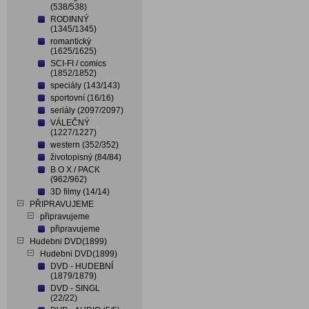
(538/538)
RODINNÝ
(1345/1345)
romantický
(1625/1625)
SCI-FI / comics
(1852/1852)
speciály (143/143)
sportovní (16/16)
seriály (2097/2097)
VÁLEČNÝ
(1227/1227)
western (352/352)
životopisný (84/84)
B O X / PACK
(962/962)
3D filmy (14/14)
PŘIPRAVUJEME
připravujeme
připravujeme
Hudebni DVD(1899)
Hudebni DVD(1899)
DVD - HUDEBNÍ
(1879/1879)
DVD - SINGL
(22/22)