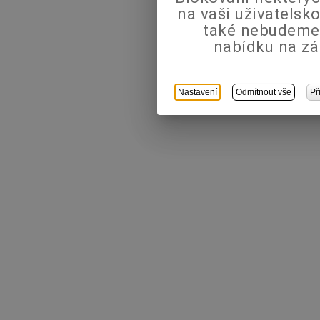
na vaši uživatels
také nebudeme
nabídku na zá
Nastavení
Odmítnout vše
Př