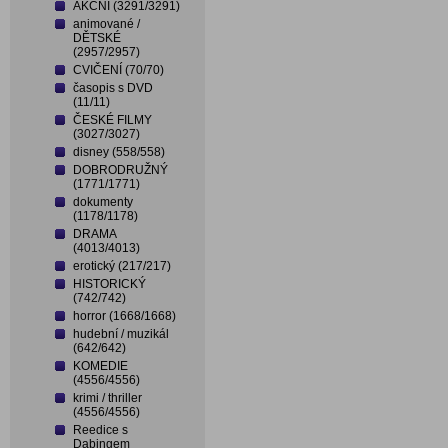
AKČNÍ (3291/3291)
animované /
DĚTSKÉ
(2957/2957)
CVIČENÍ (70/70)
časopis s DVD
(11/11)
ČESKÉ FILMY
(3027/3027)
disney (558/558)
DOBRODRUŽNÝ
(1771/1771)
dokumenty
(1178/1178)
DRAMA
(4013/4013)
erotický (217/217)
HISTORICKÝ
(742/742)
horror (1668/1668)
hudební / muzikál
(642/642)
KOMEDIE
(4556/4556)
krimi / thriller
(4556/4556)
Reedice s
Dabingem