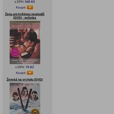
s DPH:
545 Kč
Ženu ani květinou neuhodíš
(DVD) - pošetka
s DPH:
75 Kč
Ženská na vrcholu (DVD)