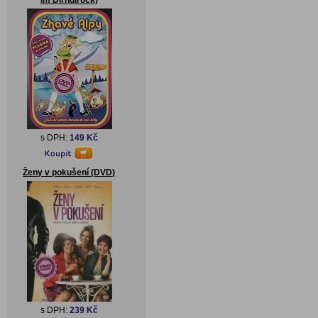
im Dirndlrock)
s DPH:
149 Kč
Ženy v pokušení (DVD)
s DPH:
239 Kč