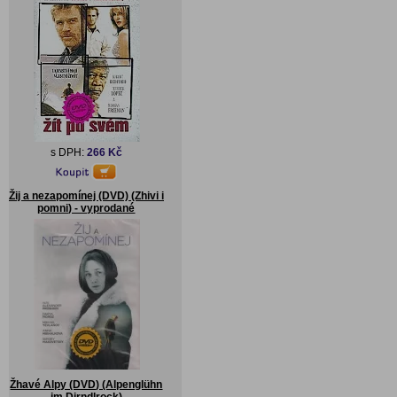
s DPH:
266 Kč
Žij a nezapomínej (DVD) (Zhivi i
pomni) - vyprodané
Žhavé Alpy (DVD) (Alpenglühn