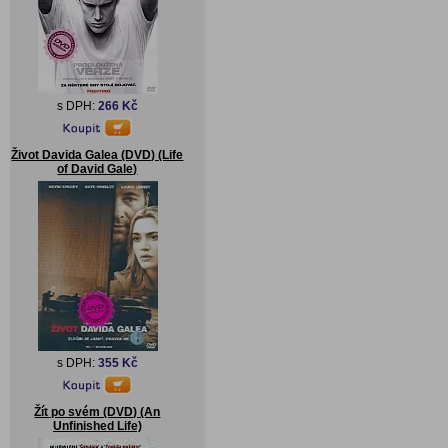
s DPH:
266 Kč
Život Davida Galea (DVD) (Life
of David Gale)
s DPH:
355 Kč
Žít po svém (DVD) (An
Unfinished Life)