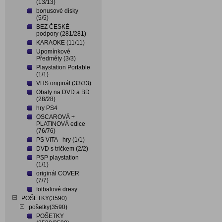
(13/13)
bonusové disky
(5/5)
BEZ ČESKÉ
podpory (281/281)
KARAOKE (11/11)
Upomínkové
Předměty (3/3)
Playstation Portable
(1/1)
VHS originál (33/33)
Obaly na DVD a BD
(28/28)
hry PS4
OSCAROVÁ +
PLATINOVÁ edice
(76/76)
PS VITA - hry (1/1)
DVD s tričkem (2/2)
PSP playstation
(1/1)
originál COVER
(7/7)
fotbalové dresy
POŠETKY(3590)
pošetky(3590)
POŠETKY