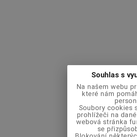
Souhlas s vy
Na našem webu pra
které nám pomáha
person
Soubory cookies s
prohlížeči na dané
webová stránka fu
se přizpůso
Blokování některýc