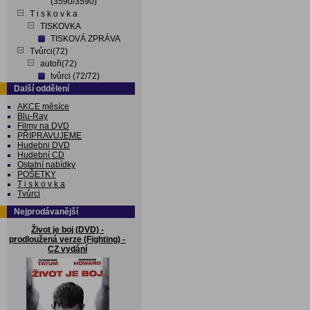
(3590/3590)
T i s k o v k a
TISKOVKA
TISKOVÁ ZPRÁVA
Tvůrci(72)
autoři(72)
tvůrci (72/72)
Další oddělení
AKCE měsíce
Blu-Ray
Filmy na DVD
PŘIPRAVUJEME
Hudebni DVD
Hudební CD
Ostatní nabídky
POŠETKY
T i s k o v k a
Tvůrci
Nejprodávanější
Život je boj (DVD) -
prodloužená verze (Fighting) -
CZ vydání