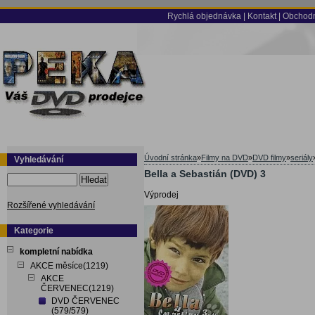
Rychlá objednávka
|
Kontakt
|
Obchodn
Úvodní stránka
»
Filmy na DVD
»
DVD filmy
»
seriály
Vyhledávání
Bella a Sebastián (DVD) 3
Hledat
Výprodej
Rozšířené vyhledávání
Kategorie
kompletní nabídka
AKCE měsíce(1219)
AKCE
ČERVENEC(1219)
DVD ČERVENEC
(579/579)