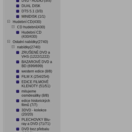
DVD - AUDIO (5/5)
DUAL DISK
DTS 5.1 (3/3)
MINIDISK (1/1)
Hudební CD(430)
CD hudební(430)
Hudební CD
(430/430)
Ostatní nabídky(2740)
nabídky(2740)
ZRUŠENÉ DVD a
VHS (1222/1222)
BAZAROVÉ DVD a
BD (699/699)
western edice (8/8)
FILM X (254/254)
EDICE FILMOVÉ
KLENOTY (51/51)
milujeme
osmdesátky (8/8)
edice historických
filmů (7/7)
3DVD - kolekce
(20/20)
PLECHOVKY Blu-
ray a DVD (71/71)
DVD bez přebalu