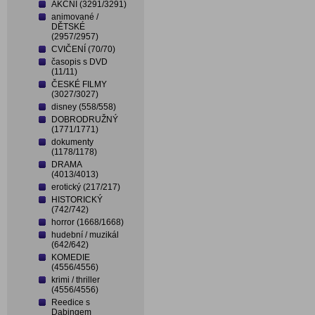
AKČNÍ (3291/3291)
animované /
DĚTSKÉ
(2957/2957)
CVIČENÍ (70/70)
časopis s DVD
(11/11)
ČESKÉ FILMY
(3027/3027)
disney (558/558)
DOBRODRUŽNÝ
(1771/1771)
dokumenty
(1178/1178)
DRAMA
(4013/4013)
erotický (217/217)
HISTORICKÝ
(742/742)
horror (1668/1668)
hudební / muzikál
(642/642)
KOMEDIE
(4556/4556)
krimi / thriller
(4556/4556)
Reedice s
Dabingem