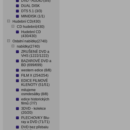
DVD - AUDIO (5/5)
DUAL DISK
DTS 5.1 (3/3)
MINIDISK (1/1)
Hudební CD(430)
CD hudební(430)
Hudební CD
(430/430)
Ostatní nabídky(2740)
nabídky(2740)
ZRUŠENÉ DVD a
VHS (1222/1222)
BAZAROVÉ DVD a
BD (699/699)
western edice (8/8)
FILM X (254/254)
EDICE FILMOVÉ
KLENOTY (51/51)
milujeme
osmdesátky (8/8)
edice historických
filmů (7/7)
3DVD - kolekce
(20/20)
PLECHOVKY Blu-
ray a DVD (71/71)
DVD bez přebalu