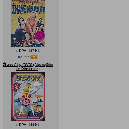
s DPH:
197 Kč
Žhavé Alpy (DVD) (Alpenglühn
im Dirndlrock)
s DPH:
149 Kč