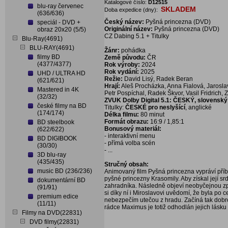
Katalogové číslo:
D12515
blu-ray červenec
SKLADEM
Doba expedice (dny):
(636/636)
Český název:
Pyšná princezna (DVD)
speciál - DVD +
Originální název:
Pyšná princezna (DVD)
obraz 20x20 (5/5)
CZ Dabing 5.1 + Titulky
Blu-Ray(4691)
BLU-RAY(4691)
Žánr:
pohádka
filmy BD
Země původu:
ČR
(4377/4377)
Rok výroby:
2024
Rok vydání:
2025
UHD / ULTRA HD
Režie:
David Lisý, Radek Beran
(621/621)
Hrají:
Aleš Procházka, Anna Fialová, Jarosla
Mastered in 4K
Petr Pospíchal, Radek Škvor, Vasil Fridrich,
(32/32)
ZVUK Dolby Digital 5.1: ČESKÝ, slovensk
české filmy na BD
Titulky:
ČESKÉ pro neslyšící
, anglické
(174/174)
Délka filmu:
80 minut
Formát obrazu:
16:9 / 1,85:1
BD steelbook
Bonusový materiál:
(622/622)
- interaktivní menu
BD DIGIBOOK
- přímá volba scén
(30/30)
- ...
3D blu-ray
(435/435)
Stručný obsah:
music BD (236/236)
Animovaný film Pyšná princezna vypráví příbě
pyšné princezny Krasomily. Aby získal její sr
dokumentární BD
zahradníka. Následně objeví neobyčejnou zpí
(91/91)
si díky ní i Miroslavovi uvědomí, že byla p
premium edice
nebezpečím utečou z hradu. Začíná tak dobro
(11/11)
rádce Maximus je totiž odhodlán jejich lásku z
Filmy na DVD(22831)
DVD filmy(22831)