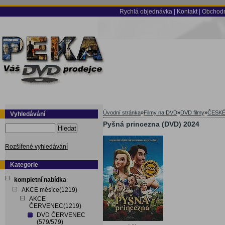
Rychlá objednávka
|
Kontakt
|
Obchodn
Úvodní stránka
»
Filmy na DVD
»
DVD filmy
»
ČESKÉ
Vyhledávání
Pyšná princezna (DVD) 2024
Hledat
Rozšířené vyhledávání
Kategorie
kompletní nabídka
AKCE měsíce(1219)
AKCE
ČERVENEC(1219)
DVD ČERVENEC
(579/579)