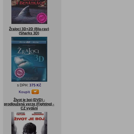
Žraloci 3D+2D (Blu-ray)
(Sharks 3D)
s DPH:
375 Kč
Život je boj (DVD) -
prodloužená verze (Fighting) -
CZ vydání