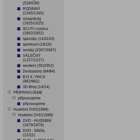
(538/538)
RODINNÝ
(1345/1345)
romantický
(1625/1625)
SCI-FI / comics
(1852/1852)
speciály (143/143)
sportovní (16/16)
seriály (2097/2097)
VÁLEČNÝ
(1227/1227)
western (352/352)
životopisný (84/84)
B O X / PACK
(962/962)
3D filmy (14/14)
PŘIPRAVUJEME
připravujeme
připravujeme
Hudebni DVD(1899)
Hudebni DVD(1899)
DVD - HUDEBNÍ
(1879/1879)
DVD - SINGL
(22/22)