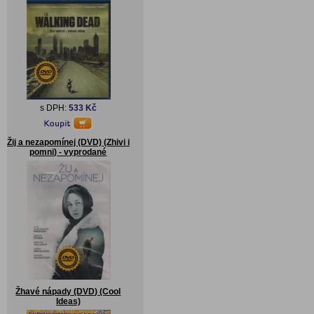
s DPH:
533 Kč
Žij a nezapomínej (DVD) (Zhivi i
pomni) - vyprodané
Žhavé nápady (DVD) (Cool
Ideas)