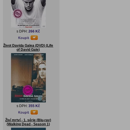
s DPH:
266 Kč
Život Davida Galea (DVD) (Life
of David Gale)
s DPH:
355 Kč
Živí mrtví - 1. série (Blu-ray)
(Walking Dead - Season 1)