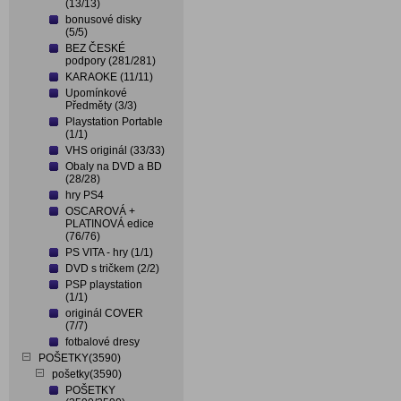
(13/13)
bonusové disky
(5/5)
BEZ ČESKÉ
podpory (281/281)
KARAOKE (11/11)
Upomínkové
Předměty (3/3)
Playstation Portable
(1/1)
VHS originál (33/33)
Obaly na DVD a BD
(28/28)
hry PS4
OSCAROVÁ +
PLATINOVÁ edice
(76/76)
PS VITA - hry (1/1)
DVD s tričkem (2/2)
PSP playstation
(1/1)
originál COVER
(7/7)
fotbalové dresy
POŠETKY(3590)
pošetky(3590)
POŠETKY