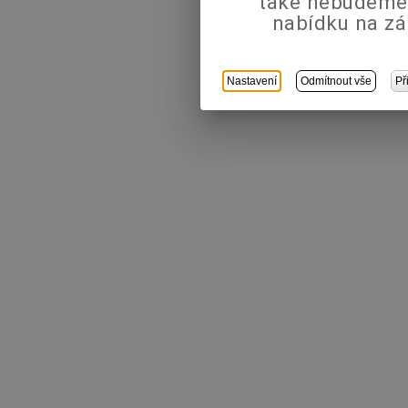
také nebudeme
nabídku na zá
Nastavení
Odmítnout vše
Př