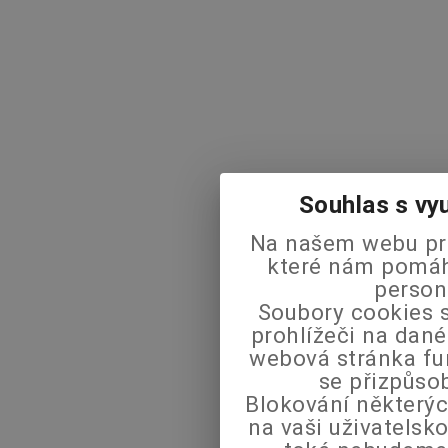
Souhlas s vy
Na našem webu pra
které nám pomáha
person
Soubory cookies s
prohlížeči na dané
webová stránka fu
se přizpůso
Blokování některýc
na vaši uživatels