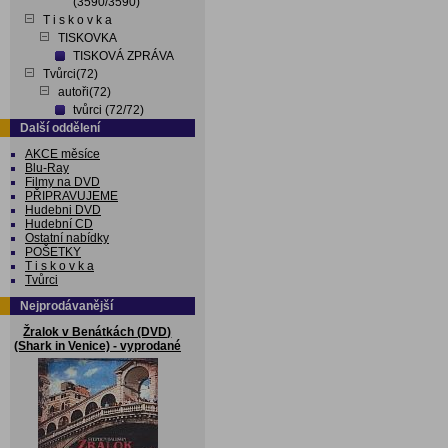
(3590/3590)
T i s k o v k a
TISKOVKA
TISKOVÁ ZPRÁVA
Tvůrci(72)
autoři(72)
tvůrci (72/72)
Další oddělení
AKCE měsíce
Blu-Ray
Filmy na DVD
PŘIPRAVUJEME
Hudebni DVD
Hudební CD
Ostatní nabídky
POŠETKY
T i s k o v k a
Tvůrci
Nejprodávanější
Žralok v Benátkách (DVD)
(Shark in Venice) - vyprodané