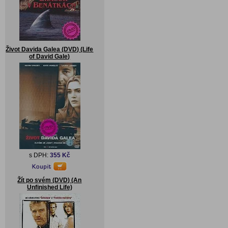
Život Davida Galea (DVD) (Life
of David Gale)
s DPH:
355 Kč
Žít po svém (DVD) (An
Unfinished Life)