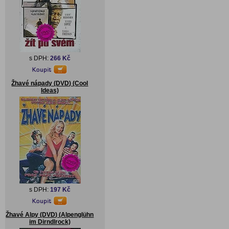
s DPH:
266 Kč
Žhavé nápady (DVD) (Cool
Ideas)
s DPH:
197 Kč
Žhavé Alpy (DVD) (Alpenglühn
im Dirndlrock)