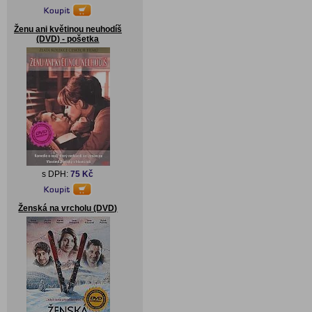
Ženu ani květinou neuhodíš
(DVD) - pošetka
s DPH:
75 Kč
Ženská na vrcholu (DVD)