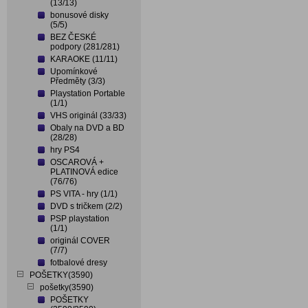
(13/13)
bonusové disky
(5/5)
BEZ ČESKÉ
podpory (281/281)
KARAOKE (11/11)
Upomínkové
Předměty (3/3)
Playstation Portable
(1/1)
VHS originál (33/33)
Obaly na DVD a BD
(28/28)
hry PS4
OSCAROVÁ +
PLATINOVÁ edice
(76/76)
PS VITA - hry (1/1)
DVD s tričkem (2/2)
PSP playstation
(1/1)
originál COVER
(7/7)
fotbalové dresy
POŠETKY(3590)
pošetky(3590)
POŠETKY