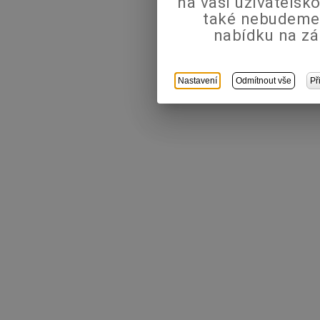
na vaši uživatels
také nebudeme
nabídku na zá
Nastavení
Odmítnout vše
Př