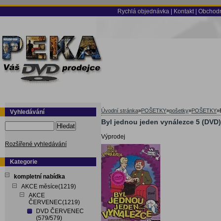
Rychlá objednávka
|
Kontakt
|
Obchodn
Úvodní stránka
»
POŠETKY
»
pošetky
»
POŠETKY
»
Vyhledávání
Byl jednou jeden vynálezce 5 (DVD)
Hledat
Výprodej
Rozšířené vyhledávání
Kategorie
kompletní nabídka
AKCE měsíce(1219)
AKCE
ČERVENEC(1219)
DVD ČERVENEC
(579/579)