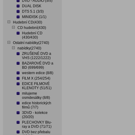
DVD - AUDIO (5/5)
DUAL DISK
DTS 5.1 (3/3)
MINIDISK (1/1)
Hudební CD(430)
CD hudební(430)
Hudební CD
(430/430)
Ostatní nabídky(2740)
nabídky(2740)
ZRUŠENÉ DVD a
VHS (1222/1222)
BAZAROVÉ DVD a
BD (699/699)
western edice (8/8)
FILM X (254/254)
EDICE FILMOVÉ
KLENOTY (51/51)
milujeme
osmdesátky (8/8)
edice historických
filmů (7/7)
3DVD - kolekce
(20/20)
PLECHOVKY Blu-
ray a DVD (71/71)
DVD bez přebalu