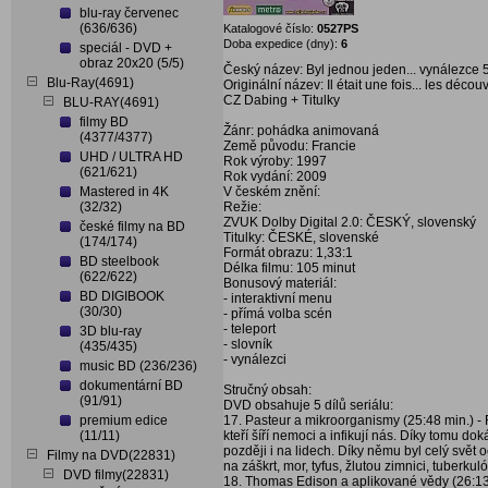
blu-ray červenec
(636/636)
Katalogové číslo:
0527PS
Doba expedice (dny):
6
speciál - DVD +
obraz 20x20 (5/5)
Český název: Byl jednou jeden... vynálezce 
Blu-Ray(4691)
Originální název: Il était une fois... les décou
CZ Dabing + Titulky
BLU-RAY(4691)
filmy BD
Žánr: pohádka animovaná
(4377/4377)
Země původu: Francie
UHD / ULTRA HD
Rok výroby: 1997
(621/621)
Rok vydání: 2009
Mastered in 4K
V českém znění:
(32/32)
Režie:
ZVUK Dolby Digital 2.0: ČESKÝ, slovenský
české filmy na BD
Titulky: ČESKÉ, slovenské
(174/174)
Formát obrazu: 1,33:1
BD steelbook
Délka filmu: 105 minut
(622/622)
Bonusový materiál:
BD DIGIBOOK
- interaktivní menu
(30/30)
- přímá volba scén
- teleport
3D blu-ray
- slovník
(435/435)
- vynálezci
music BD (236/236)
dokumentární BD
Stručný obsah:
(91/91)
DVD obsahuje 5 dílů seriálu:
premium edice
17. Pasteur a mikroorganismy (25:48 min.) - 
(11/11)
kteří šíří nemoci a infikují nás. Díky tomu do
později i na lidech. Díky němu byl celý svět 
Filmy na DVD(22831)
na záškrt, mor, tyfus, žlutou zimnici, tuberku
DVD filmy(22831)
18. Thomas Edison a aplikované vědy (26:13 