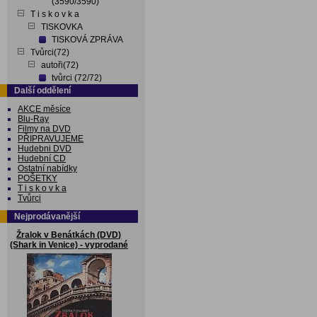
(3590/3590)
T i s k o v k a
TISKOVKA
TISKOVÁ ZPRÁVA
Tvůrci(72)
autoři(72)
tvůrci (72/72)
Další oddělení
AKCE měsíce
Blu-Ray
Filmy na DVD
PŘIPRAVUJEME
Hudebni DVD
Hudební CD
Ostatní nabídky
POŠETKY
T i s k o v k a
Tvůrci
Nejprodávanější
Žralok v Benátkách (DVD)
(Shark in Venice) - vyprodané