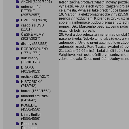
AKČNÍ (3291/3291)
letech začíná prodávat vlastní noviny, pozděj
vynálezů. Ve 30 letech vyrobil zařízení pro z
animované /
celá města. Vynalezl také předchůdce kamery
DĚTSKÉ
19. Marconi a elektromagnetické vlny (25:59
(2957/2957)
přenos vln vzduchem. K přenosu zvuku už ne
CVIČENÍ (70/70)
spojení a informace budou přenášeny z jedn
časopis s DVD
pomoc. Díky Marconiho bezdrátovému rádiu se
(11/11)
ostatních lodí nepřežili.
ČESKÉ FILMY
20. Ford a dobrodružství jménem automobil (
(3027/3027)
našeho života. Nebylo tomu tak vždycky a v t
automobilu. Uvidíte první automobilové závo
disney (558/558)
automobil značky Ford T začal vyrábět sérov
DOBRODRUŽNÝ
21. Létání (26:02 min.) - Létat chtěli lidé u
(1771/1771)
Wrightové, kteří uskutečnili první seriózní le
dokumenty
zdokonalovala. Dnes není létání žádným sn
(1178/1178)
DRAMA
(4013/4013)
erotický (217/217)
HISTORICKÝ
(742/742)
horror (1668/1668)
hudební / muzikál
(642/642)
KOMEDIE
(4556/4556)
krimi / thriller
(4556/4556)
Reedice s
Dabingem