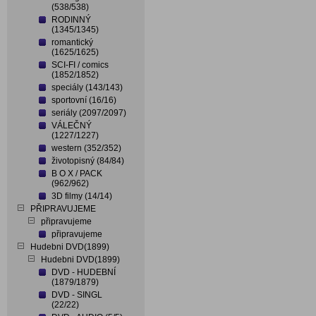
(538/538)
RODINNÝ
(1345/1345)
romantický
(1625/1625)
SCI-FI / comics
(1852/1852)
speciály (143/143)
sportovní (16/16)
seriály (2097/2097)
VÁLEČNÝ
(1227/1227)
western (352/352)
životopisný (84/84)
B O X / PACK
(962/962)
3D filmy (14/14)
PŘIPRAVUJEME
připravujeme
připravujeme
Hudebni DVD(1899)
Hudebni DVD(1899)
DVD - HUDEBNÍ
(1879/1879)
DVD - SINGL
(22/22)