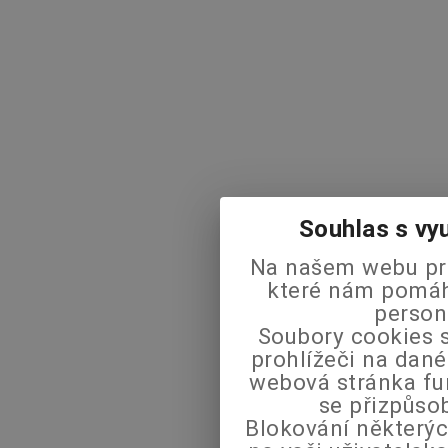
Souhlas s vy
Na našem webu pra
které nám pomáha
person
Soubory cookies s
prohlížeči na dané
webová stránka fu
se přizpůso
Blokování některýc