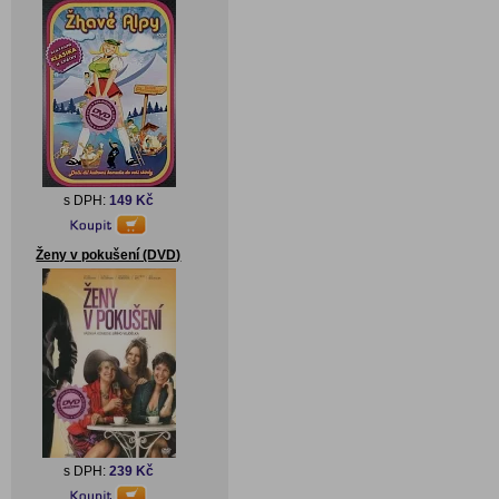
s DPH:
149 Kč
Ženy v pokušení (DVD)
s DPH:
239 Kč