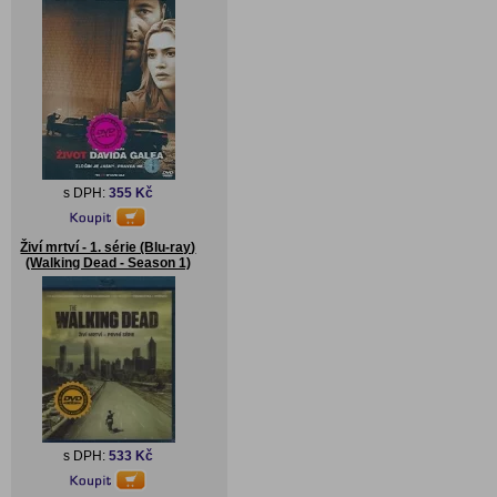
s DPH:
355 Kč
Živí mrtví - 1. série (Blu-ray)
(Walking Dead - Season 1)
s DPH:
533 Kč