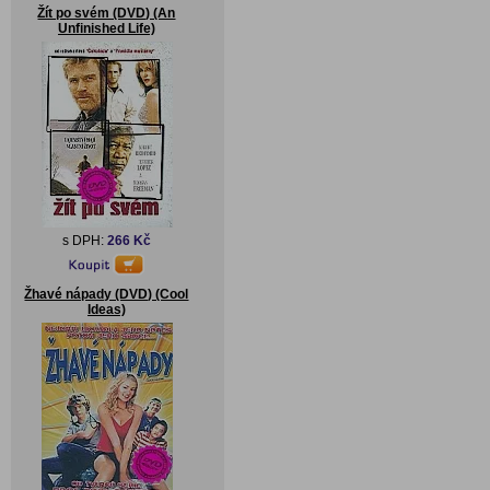
Žít po svém (DVD) (An
Unfinished Life)
s DPH:
266 Kč
Žhavé nápady (DVD) (Cool
Ideas)