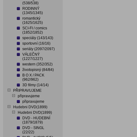
(538/538)
RODINNÝ
(1345/1345)
romantický
(1625/1625)
SCI-FI / comics
(1852/1852)
speciály (143/143)
sportovní (16/16)
seriály (2097/2097)
VÁLEČNÝ
(1227/1227)
western (352/352)
životopisný (84/84)
B O X / PACK
(962/962)
3D filmy (14/14)
PŘIPRAVUJEME
připravujeme
připravujeme
Hudebni DVD(1899)
Hudebni DVD(1899)
DVD - HUDEBNÍ
(1879/1879)
DVD - SINGL
(22/22)