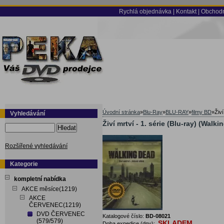
Rychlá objednávka
|
Kontakt
|
Obchodn
Úvodní stránka
»
Blu-Ray
»
BLU-RAY
»
filmy BD
»
Živ
Vyhledávání
Živí mrtví - 1. série (Blu-ray) (Walk
Hledat
Rozšířené vyhledávání
Kategorie
kompletní nabídka
AKCE měsíce(1219)
AKCE
ČERVENEC(1219)
DVD ČERVENEC
Katalogové číslo:
BD-08021
(579/579)
SKLADEM
Doba expedice (dny):