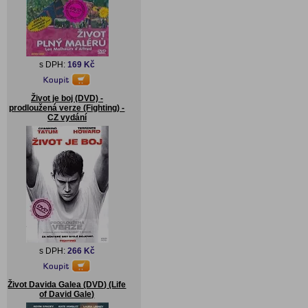
s DPH:
169 Kč
Život je boj (DVD) -
prodloužená verze (Fighting) -
CZ vydání
s DPH:
266 Kč
Život Davida Galea (DVD) (Life
of David Gale)