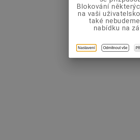
Blokování některýc
na vaši uživatels
také nebudeme
nabídku na zá
Nastavení
Odmítnout vše
Př