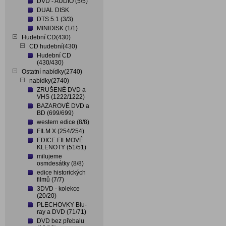
DVD - AUDIO (5/5)
DUAL DISK
DTS 5.1 (3/3)
MINIDISK (1/1)
Hudební CD(430)
CD hudební(430)
Hudební CD
(430/430)
Ostatní nabídky(2740)
nabídky(2740)
ZRUŠENÉ DVD a
VHS (1222/1222)
BAZAROVÉ DVD a
BD (699/699)
western edice (8/8)
FILM X (254/254)
EDICE FILMOVÉ
KLENOTY (51/51)
milujeme
osmdesátky (8/8)
edice historických
filmů (7/7)
3DVD - kolekce
(20/20)
PLECHOVKY Blu-
ray a DVD (71/71)
DVD bez přebalu