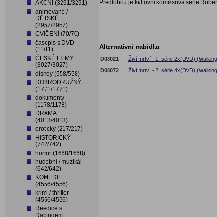
Předlohou je kultovní komiksová série Robe
AKČNÍ (3291/3291)
animované /
DĚTSKÉ
(2957/2957)
CVIČENÍ (70/70)
časopis s DVD
Alternativní nabídka
(11/11)
ČESKÉ FILMY
D08021
Živí mrtví - 1. série 2x(DVD) (Walkin
(3027/3027)
D08072
Živí mrtví - 2. série 4x(DVD) (Walkin
disney (558/558)
DOBRODRUŽNÝ
(1771/1771)
dokumenty
(1178/1178)
DRAMA
(4013/4013)
erotický (217/217)
HISTORICKÝ
(742/742)
horror (1668/1668)
hudební / muzikál
(642/642)
KOMEDIE
(4556/4556)
krimi / thriller
(4556/4556)
Reedice s
Dabingem