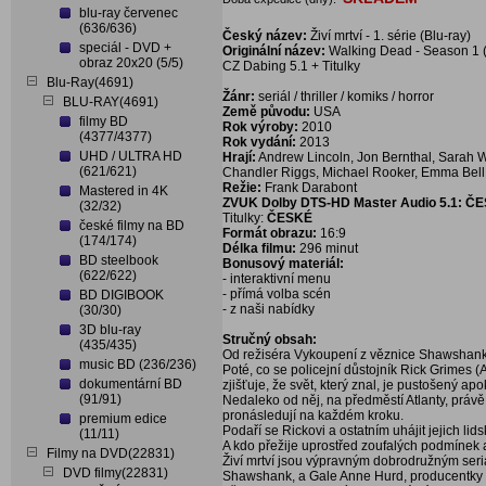
blu-ray červenec
(636/636)
Český název:
Živí mrtví - 1. série (Blu-ray)
speciál - DVD +
Originální název:
Walking Dead - Season 1 (
obraz 20x20 (5/5)
CZ Dabing 5.1 + Titulky
Blu-Ray(4691)
Žánr:
seriál / thriller / komiks / horror
BLU-RAY(4691)
Země původu:
USA
filmy BD
Rok výroby:
2010
(4377/4377)
Rok vydání:
2013
UHD / ULTRA HD
Hrají:
Andrew Lincoln, Jon Bernthal, Sarah W
(621/621)
Chandler Riggs, Michael Rooker, Emma Bell
Režie:
Frank Darabont
Mastered in 4K
ZVUK Dolby DTS-HD Master Audio
5.1:
ČE
(32/32)
Titulky:
ČESKÉ
české filmy na BD
Formát obrazu:
16:9
(174/174)
Délka filmu:
296 minut
BD steelbook
Bonusový materiál:
(622/622)
- interaktivní menu
- přímá volba scén
BD DIGIBOOK
- z naši nabídky
(30/30)
3D blu-ray
Stručný obsah:
(435/435)
Od režiséra Vykoupení z věznice Shawshank 
music BD (236/236)
Poté, co se policejní důstojník Rick Grimes
dokumentární BD
zjišťuje, že svět, který znal, je pustošený a
(91/91)
Nedaleko od něj, na předměstí Atlanty, právě b
pronásledují na každém kroku.
premium edice
Podaří se Rickovi a ostatním uhájit jejich l
(11/11)
A kdo přežije uprostřed zoufalých podmínek 
Filmy na DVD(22831)
Živí mrtví jsou výpravným dobrodružným seri
DVD filmy(22831)
Shawshank, a Gale Anne Hurd, producentky ve