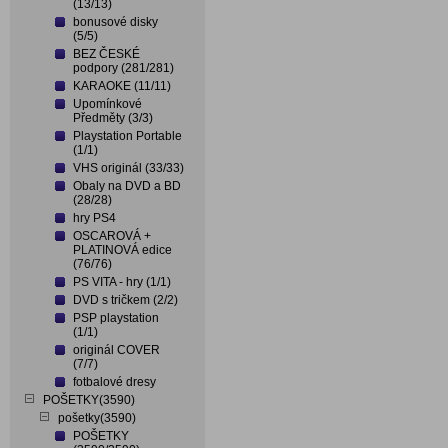
(13/13)
bonusové disky
(5/5)
BEZ ČESKÉ
podpory (281/281)
KARAOKE (11/11)
Upomínkové
Předměty (3/3)
Playstation Portable
(1/1)
VHS originál (33/33)
Obaly na DVD a BD
(28/28)
hry PS4
OSCAROVÁ +
PLATINOVÁ edice
(76/76)
PS VITA - hry (1/1)
DVD s tričkem (2/2)
PSP playstation
(1/1)
originál COVER
(7/7)
fotbalové dresy
POŠETKY(3590)
pošetky(3590)
POŠETKY