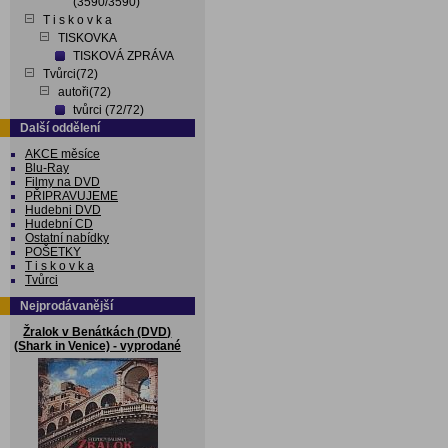
(3590/3590)
T i s k o v k a
TISKOVKA
TISKOVÁ ZPRÁVA
Tvůrci(72)
autoři(72)
tvůrci (72/72)
Další oddělení
AKCE měsíce
Blu-Ray
Filmy na DVD
PŘIPRAVUJEME
Hudebni DVD
Hudební CD
Ostatní nabídky
POŠETKY
T i s k o v k a
Tvůrci
Nejprodávanější
Žralok v Benátkách (DVD)
(Shark in Venice) - vyprodané