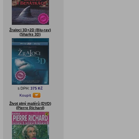
Žraloci 3D+2D (Blu-ray)
(Sharks 3D)
s DPH:
375 Kč
Život plný malérů (DVD)
(Pierre Richard)