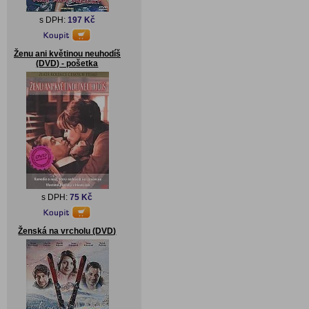
s DPH:
197 Kč
Ženu ani květinou neuhodíš
(DVD) - pošetka
s DPH:
75 Kč
Ženská na vrcholu (DVD)